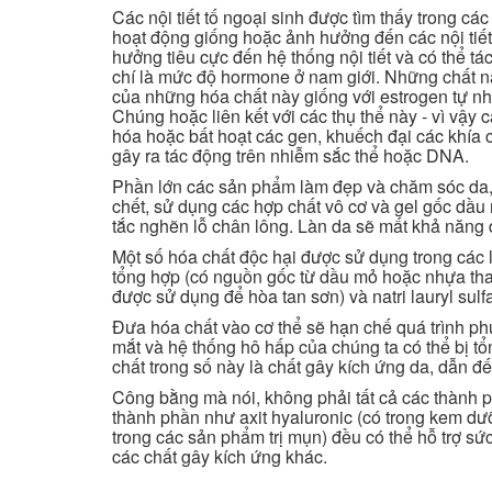
Các nội tiết tố ngoại sinh được tìm thấy trong c
hoạt động giống hoặc ảnh hưởng đến các nội tiế
hưởng tiêu cực đến hệ thống nội tiết và có thể 
chí là mức độ hormone ở nam giới. Những chất này
của những hóa chất này giống với estrogen tự nh
Chúng hoặc liên kết với các thụ thể này - vì vậy
hóa hoặc bất hoạt các gen, khuếch đại các khía 
gây ra tác động trên nhiễm sắc thể hoặc DNA.
Phần lớn các sản phẩm làm đẹp và chăm sóc da,
chết, sử dụng các hợp chất vô cơ và gel gốc dầu
tắc nghẽn lỗ chân lông. Làn da sẽ mất khả năng đ
Một số hóa chất độc hại được sử dụng trong cá
tổng hợp (có nguồn gốc từ dầu mỏ hoặc nhựa than
được sử dụng để hòa tan sơn) và natri lauryl sulf
Đưa hóa chất vào cơ thể sẽ hạn chế quá trình ph
mắt và hệ thống hô hấp của chúng ta có thể bị tổ
chất trong số này là chất gây kích ứng da, dẫn đế
Công bằng mà nói, không phải tất cả các thành p
thành phần như axit hyaluronic (có trong kem dư
trong các sản phẩm trị mụn) đều có thể hỗ trợ 
các chất gây kích ứng khác.