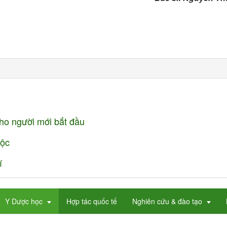
ho người mới bắt đầu
mộc
í
Y Dược học
Hợp tác quốc tế
Nghiên cứu & đào tạo