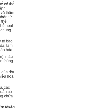
hể có thể
 ảnh
ữ và thậm
phân tử
 thể.
thể hoạt
i chúng
 tế bào
 da, làm
lão hóa.
ản), màu
en (cũng
e của đôi
hiều hóa
ụ, các
huẩn có
ông chứa
hùy Ngân