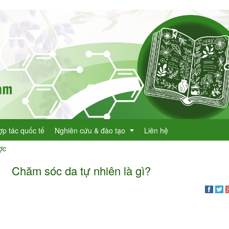
ợp tác quốc tế
Nghiên cứu & đào tạo
Liên hệ
ợc
Chăm sóc da tự nhiên là gì?
Dự án KHCN
h lục cây thuốc
Đề tài nghiên cứu
dược
h lục cây thuốc Việt Nam
Đào tạo