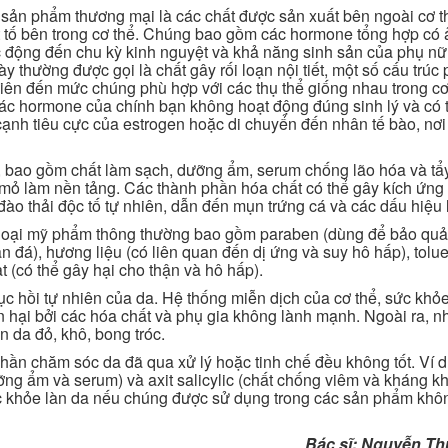
ác sản phẩm thương mại là các chất được sản xuất bên ngoài cơ t
t tố bên trong cơ thể. Chúng bao gồm các hormone tổng hợp có
tác động đến chu kỳ kinh nguyệt và khả năng sinh sản của phụ n
 thường được gọi là chất gây rối loạn nội tiết, một số cấu trúc 
iên đến mức chúng phù hợp với các thụ thể giống nhau trong cơ
 các hormone của chính bạn không hoạt động đúng sinh lý và có 
cạnh tiêu cực của estrogen hoặc di chuyển đến nhân tế bào, nơ
 bao gồm chất làm sạch, dưỡng ẩm, serum chống lão hóa và tẩy
 mỏ làm nền tảng. Các thành phần hóa chất có thể gây kích ứng
ào thải độc tố tự nhiên, dẫn đến mụn trứng cá và các dấu hiệu 
c loại mỹ phẩm thông thường bao gồm paraben (dùng để bảo qu
 đá), hương liệu (có liên quan đến dị ứng và suy hô hấp), tolu
at (có thể gây hại cho thận và hô hấp).
ục hồi tự nhiên của da. Hệ thống miễn dịch của cơ thể, sức khỏ
n hại bởi các hóa chất và phụ gia không lành mạnh. Ngoài ra, n
n da đỏ, khô, bong tróc.
hần chăm sóc da đã qua xử lý hoặc tinh chế đều không tốt. Ví d
ỡng ẩm và serum) và axit salicylic (chất chống viêm và kháng k
sức khỏe làn da nếu chúng được sử dụng trong các sản phẩm kh
Bác sĩ: Nguyễn T