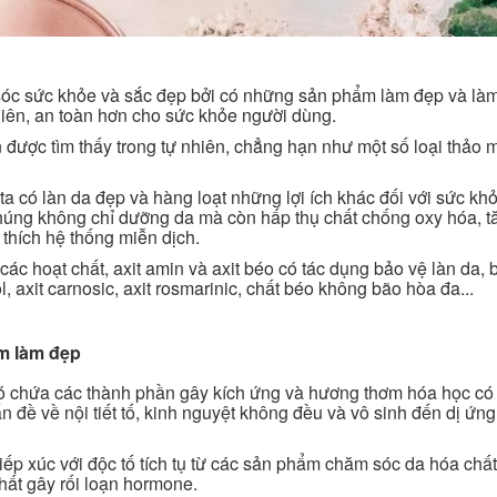
 sóc sức khỏe và sắc đẹp bởi có những sản phẩm làm đẹp và là
hiên, an toàn hơn cho sức khỏe người dùng.
được tìm thấy trong tự nhiên, chẳng hạn như một số loại thảo 
 có làn da đẹp và hàng loạt những lợi ích khác đối với sức khỏ
húng không chỉ dưỡng da mà còn hấp thụ chất chống oxy hóa, t
thích hệ thống miễn dịch.
các hoạt chất, axit amin và axit béo có tác dụng bảo vệ làn da,
, axit carnosic, axit rosmarinic, chất béo không bão hòa đa...
ẩm làm đẹp
chứa các thành phần gây kích ứng và hương thơm hóa học có 
ấn đề về nội tiết tố, kinh nguyệt không đều và vô sinh đến dị ứn
ếp xúc với độc tố tích tụ từ các sản phẩm chăm sóc da hóa chất
ất gây rối loạn hormone.