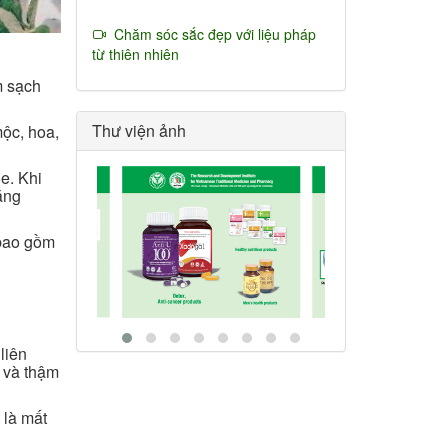
Chăm sóc sắc đẹp với liệu pháp
từ thiên nhiên
m sạch
Thư viện ảnh
mộc, hoa,
e. Khi
ăng
 bao gồm
liên
g và thậm
 là mất