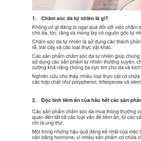
1. Chăm sóc da tự nhiên là gì?
Không có gì đáng lo ngại quá đối với việc chăm
cho da, tóc, răng và móng tay có nguồn gốc tự n
Chăm sóc da tự nhiên là sử dụng các thành phần 
rễ, trái cây và các loại thực vật khác.
Các sản phẩm chăm sóc da tự nhiên giúp chúng ta
sử dụng các sản phẩm tự nhiên thường xuyên, c
cường khả năng chống tia cực tím cho da và kích 
Nghiên cứu cho thấy nhiều loại thực vật có chứa 
các hợp chất như polyphenol, triterpenes và sterol
2. Độc tính tiềm ẩn của hầu hết các sản ph
Các sản phẩm chăm sóc da mua thông thường có 
quan đến tất cả các loại vấn đề tiềm ẩn, từ các v
chí là ung thư.
Một trong những hậu quả đáng kể nhất của việc ti
cân bằng hormone, vì nhiều sản phẩm có chứa ch