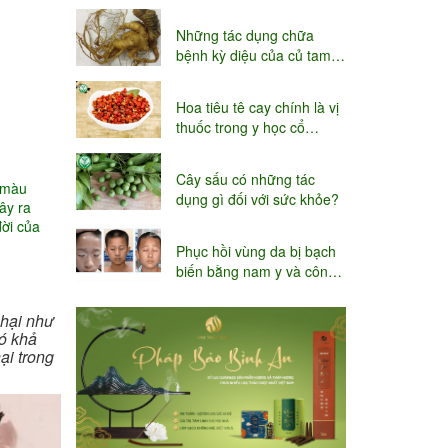
niệu
Những tác dụng chữa
bệnh kỳ diệu của củ tam
thất
Hoa tiêu tê cay chính là vị
thuốc trong y học cổ
truyền
Cây sấu có những tác
 màu
dụng gì đối với sức khỏe?
ây ra
đời của
Phục hồi vùng da bị bạch
biến bằng nam y và công
nghệ Thụy sĩ
 hại như
ó khả
ại trong