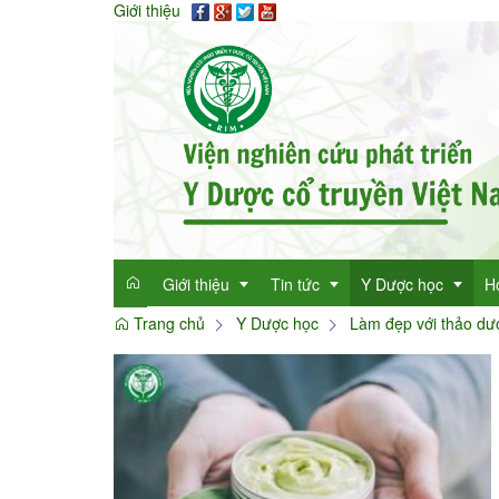
Giới thiệu
Giới thiệu
Tin tức
Y Dược học
H
Trang chủ
Y Dược học
Làm đẹp với thảo dư
Giới thiệu
Tin tức tổng hợp
Thông tin y học
Mục đích
Tin tức trong ngành
Cây thuốc quý
Dan
Chức năng nhiệm vụ
Làm đẹp với thảo 
Dan