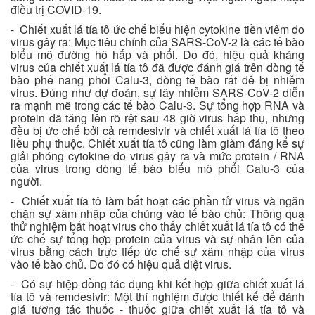
điều trị COVID-19.
- Chiết xuất lá tía tô ức chế biểu hiện cytokine tiền viêm do
virus gây ra: Mục tiêu chính của SARS-CoV-2 là các tế bào
biểu mô đường hô hấp và phổi. Do đó, hiệu quả kháng
virus của chiết xuất lá tía tô đã được đánh giá trên dòng tế
bào phế nang phổi Calu-3, dòng tế bào rất dễ bị nhiễm
virus. Đúng như dự đoán, sự lây nhiễm SARS-CoV-2 diễn
ra mạnh mẽ trong các tế bào Calu-3. Sự tổng hợp RNA và
protein đã tăng lên rõ rệt sau 48 giờ virus hấp thụ, nhưng
đều bị ức chế bởi cả remdesivir và chiết xuất lá tía tô theo
liều phụ thuộc. Chiết xuất tía tô cũng làm giảm đáng kể sự
giải phóng cytokine do virus gây ra và mức protein / RNA
của virus trong dòng tế bào biểu mô phổi Calu-3 của
người.
- Chiết xuất tía tô làm bất hoạt các phần tử virus và ngăn
chặn sự xâm nhập của chúng vào tế bào chủ: Thông qua
thử nghiệm bất hoạt virus cho thấy chiết xuất lá tía tô có thể
ức chế sự tổng hợp protein của virus và sự nhân lên của
virus bằng cách trực tiếp ức chế sự xâm nhập của virus
vào tế bào chủ. Do đó có hiệu quả diệt virus.
- Có sự hiệp đồng tác dụng khi kết hợp giữa chiết xuất lá
tía tô và remdesivir: Một thí nghiệm được thiết kế để đánh
giá tương tác thuốc - thuốc giữa chiết xuất lá tía tô và