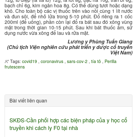
bạch chỉ 6g, kim ngân hoa 8g. Có thể dùng tươi hoặc dạng
khô. Cho toàn bộ các vị thuốc trên vào nồi cùng 1 lít nước
và đun sôi, để nhỏ lửa trong 5-10 phút. Đổ riêng ra 1 cốc
200ml (để uống), phần còn lại đổ ra bát sau đó xông vùng
mặt trong thời gian 10-15 phút. Sau khi bát thuốc ấm, sử
dụng nước vừa xông để lau và rửa mặt.
Lương y Phùng Tuấn Giang
(Chủ tịch Viện nghiên cứu phát triển y dược cổ truyền
Việt Nam)
Tags:
covid19
,
coronavirus
,
sars-cov-2
,
tía tô
,
Perilla
frutescens
Bài viết liên quan
SKĐS-Cần phối hợp các biện pháp của y học cổ
truyền khi cách ly F0 tại nhà