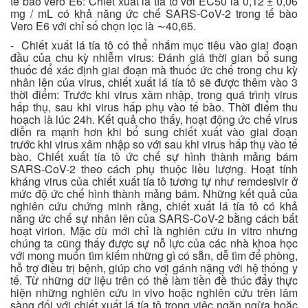
tế bào vero E6: Chiết xuất lá tía tô với EC50 là 0,12 ± 0,06
mg / mL có khả năng ức chế SARS-CoV-2 trong tế bào
Vero E6 với chỉ số chọn lọc là ∼40,65.
- Chiết xuất lá tía tô có thể nhắm mục tiêu vào giai đoạn
đầu của chu kỳ nhiễm virus: Đánh giá thời gian bổ sung
thuốc để xác định giai đoạn mà thuốc ức chế trong chu kỳ
nhân lên của virus, chiết xuất lá tía tô sẽ được thêm vào 3
thời điểm: Trước khi virus xâm nhập, trong quá trình virus
hấp thụ, sau khi virus hấp phụ vào tế bào. Thời điểm thu
hoạch là lúc 24h. Kết quả cho thấy, hoạt động ức chế virus
diễn ra mạnh hơn khi bổ sung chiết xuất vào giai đoạn
trước khi virus xâm nhập so với sau khi virus hấp thụ vào tế
bào. Chiết xuất tía tô ức chế sự hình thành mảng bám
SARS-CoV-2 theo cách phụ thuộc liều lượng. Hoạt tính
kháng virus của chiết xuất tía tô tương tự như remdesivir ở
mức độ ức chế hình thành mảng bám. Những kết quả của
nghiên cứu chứng minh rằng, chiết xuất lá tía tô có khả
năng ức chế sự nhân lên của SARS-CoV-2 bằng cách bất
hoạt virion. Mặc dù mới chỉ là nghiên cứu in vitro nhưng
chúng ta cũng thấy được sự nỗ lực của các nhà khoa học
với mong muốn tìm kiếm những gì có sẵn, dễ tìm để phòng,
hỗ trợ điều trị bệnh, giúp cho vơi gánh nặng với hệ thống y
tế. Từ những dữ liệu trên có thể làm tiền đề thúc đẩy thực
hiện những nghiên cứu in vivo hoặc nghiên cứu trên lâm
sàng đối với chiết xuất lá tía tô trong việc ngăn ngừa hoặc