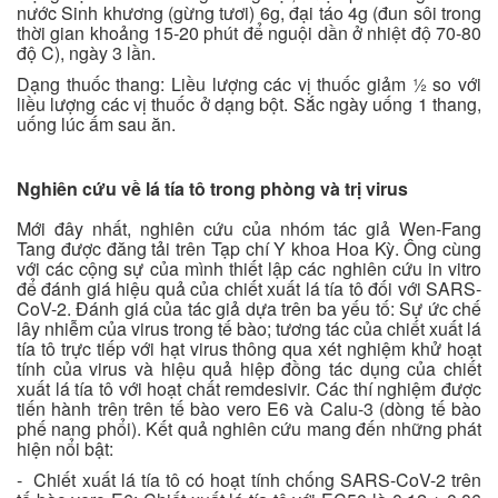
nước Sinh khương (gừng tươi) 6g, đại táo 4g (đun sôi trong
thời gian khoảng 15-20 phút để nguội dần ở nhiệt độ 70-80
độ C), ngày 3 lần.
Dạng thuốc thang: Liều lượng các vị thuốc giảm ½ so với
liều lượng các vị thuốc ở dạng bột. Sắc ngày uống 1 thang,
uống lúc ấm sau ăn.
Nghiên cứu về lá tía tô trong phòng và trị virus
Mới đây nhất, nghiên cứu của nhóm tác giả Wen-Fang
Tang được đăng tải trên Tạp chí Y khoa Hoa Kỳ. Ông cùng
với các cộng sự của mình thiết lập các nghiên cứu in vitro
để đánh giá hiệu quả của chiết xuất lá tía tô đối với SARS-
CoV-2. Đánh giá của tác giả dựa trên ba yếu tố: Sự ức chế
lây nhiễm của virus trong tế bào; tương tác của chiết xuất lá
tía tô trực tiếp với hạt virus thông qua xét nghiệm khử hoạt
tính của virus và hiệu quả hiệp đồng tác dụng của chiết
xuất lá tía tô với hoạt chất remdesivir. Các thí nghiệm được
tiến hành trên trên tế bào vero E6 và Calu-3 (dòng tế bào
phế nang phổi). Kết quả nghiên cứu mang đến những phát
hiện nổi bật:
- Chiết xuất lá tía tô có hoạt tính chống SARS-CoV-2 trên