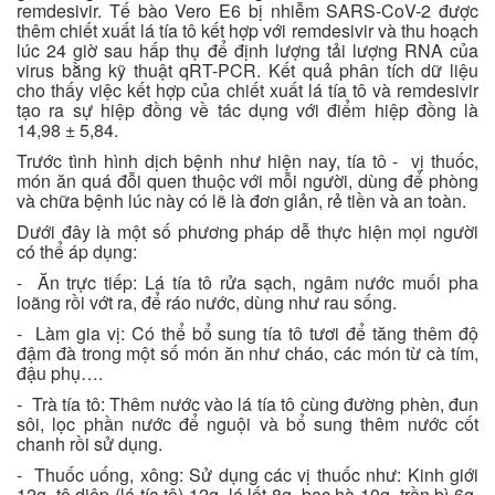
remdesivir. Tế bào Vero E6 bị nhiễm SARS-CoV-2 được
thêm chiết xuất lá tía tô kết hợp với remdesivir và thu hoạch
lúc 24 giờ sau hấp thụ để định lượng tải lượng RNA của
virus bằng kỹ thuật qRT-PCR. Kết quả phân tích dữ liệu
cho thấy việc kết hợp của chiết xuất lá tía tô và remdesivir
tạo ra sự hiệp đồng về tác dụng với điểm hiệp đồng là
14,98 ± 5,84.
Trước tình hình dịch bệnh như hiện nay, tía tô - vị thuốc,
món ăn quá đỗi quen thuộc với mỗi người, dùng để phòng
và chữa bệnh lúc này có lẽ là đơn giản, rẻ tiền và an toàn.
Dưới đây là một số phương pháp dễ thực hiện mọi người
có thể áp dụng:
- Ăn trực tiếp: Lá tía tô rửa sạch, ngâm nước muối pha
loãng rồi vớt ra, để ráo nước, dùng như rau sống.
- Làm gia vị: Có thể bổ sung tía tô tươi để tăng thêm độ
đậm đà trong một số món ăn như cháo, các món từ cà tím,
đậu phụ….
- Trà tía tô: Thêm nước vào lá tía tô cùng đường phèn, đun
sôi, lọc phần nước để nguội và bổ sung thêm nước cốt
chanh rồi sử dụng.
- Thuốc uống, xông: Sử dụng các vị thuốc như: Kinh giới
12g, tô diệp (lá tía tô) 12g, lá lốt 8g, bạc hà 10g, trần bì 6g,