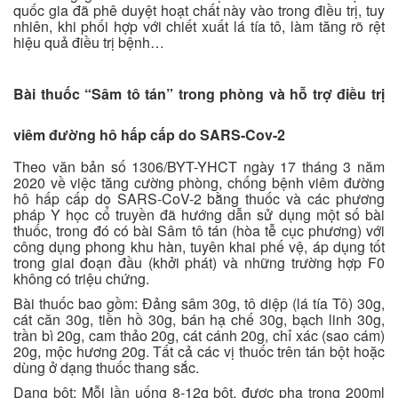
quốc gia đã phê duyệt hoạt chất này vào trong điều trị, tuy
nhiên, khi phối hợp với chiết xuất lá tía tô, làm tăng rõ rệt
hiệu quả điều trị bệnh…
Bài thuốc “Sâm tô tán” trong phòng và hỗ trợ điều trị
viêm đường hô hấp cấp do SARS-Cov-2
Theo văn bản số 1306/BYT-YHCT ngày 17 tháng 3 năm
2020 về việc tăng cường phòng, chống bệnh viêm đường
hô hấp cấp do SARS-CoV-2 bằng thuốc và các phương
pháp Y học cổ truyền đã hướng dẫn sử dụng một số bài
thuốc, trong đó có bài Sâm tô tán (hòa tễ cục phương) với
công dụng phong khu hàn, tuyên khai phế vệ, áp dụng tốt
trong giai đoạn đầu (khởi phát) và những trường hợp F0
không có triệu chứng.
Bài thuốc bao gồm: Đảng sâm 30g, tô diệp (lá tía Tô) 30g,
cát căn 30g, tiền hồ 30g, bán hạ chế 30g, bạch linh 30g,
trần bì 20g, cam thảo 20g, cát cánh 20g, chỉ xác (sao cám)
20g, mộc hương 20g. Tất cả các vị thuốc trên tán bột hoặc
dùng ở dạng thuốc thang sắc.
Dạng bột: Mỗi lần uống 8-12g bột, được pha trong 200ml