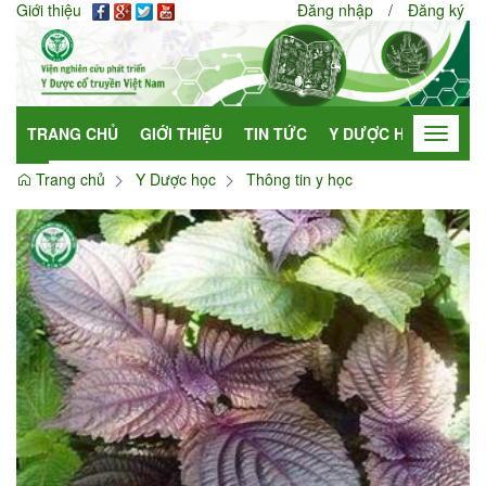
Giới thiệu
Đăng nhập
/
Đăng ký
TRANG CHỦ
GIỚI THIỆU
TIN TỨC
Y DƯỢC HỌC
HỢP
Toggle
navigat
Trang chủ
Y Dược học
Thông tin y học