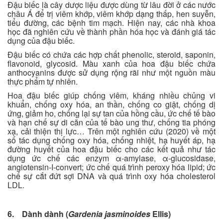
Đậu biếc là cây dược liệu được dùng từ lâu đời ở các nước
châu Á để trị viêm khớp, viêm khớp dạng thấp, hen suyễn,
tiểu đường, các bệnh tim mạch. Hiện nay, các nhà khoa
học đã nghiên cứu về thành phần hóa học và đánh giá tác
dụng của đậu biếc.
Đậu biếc có chứa các hợp chất phenolic, steroid, saponin,
flavonoid, glycosid. Màu xanh của hoa đậu biếc chứa
anthocyanins được sử dụng rộng rãi như một nguồn màu
thực phẩm tự nhiên.
Hoa đậu biếc giúp chống viêm, kháng nhiều chủng vi
khuẩn, chống oxy hóa, an thần, chống co giật, chống dị
ứng, giảm ho, chống lại sự tan của hồng cầu, ức chế tế bào
và hạn chế sự di căn của tế bào ung thư, chống tia phóng
xạ, cải thiện thị lực… Trên một nghiên cứu (2020) về một
số tác dụng chống oxy hóa, chống nhiệt, hạ huyết áp, hạ
đường huyết của hoa đậu biếc cho các kết quả như tác
dụng ức chế các enzym α-amylase, α-glucosidase,
angiotensin-I-convert; ức chế quá trình peroxy hóa lipid; ức
chế sự cắt đứt sợi DNA và quá trình oxy hóa cholesterol
LDL.
6. Dành dành (
Gardenia jasminoides
Ellis)