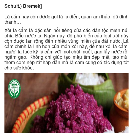
Schult.) Bremek]
Lá cẩm hay còn được gọi là lá diễn, quan âm thảo, dã đinh
thanh…
Xôi lá cẩm là đặc sản nổi tiếng của các dân tộc miền núi
phía Bắc nước ta. Ngày nay, độ phổ biến của loại xôi này
còn được lan rộng đến nhiều vùng miền của đất nước. Lá
cẩm chính là linh hồn của món xôi này, để nấu xôi lá cẩm,
người ta luộc kỹ lá cẩm với một chút muối, gạn lấy nước rồi
ngâm gạo. Không chỉ giúp tạo màu tím đẹp mắt, tạo mùi
thơm cơm nếp rất hấp dẫn mà lá cẩm cũng có tác dụng tốt
cho sức khỏe.