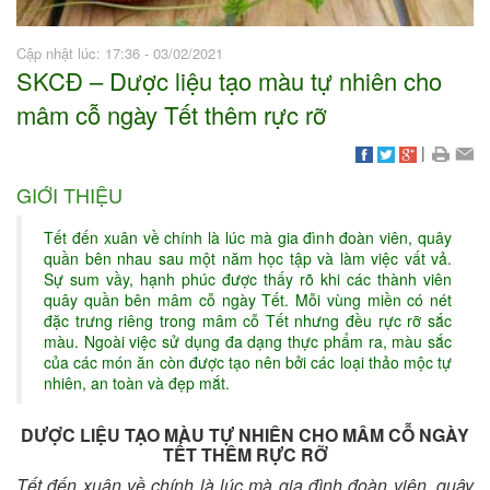
Cập nhật lúc: 17:36 - 03/02/2021
SKCĐ – Dược liệu tạo màu tự nhiên cho
mâm cỗ ngày Tết thêm rực rỡ
|
GIỚI THIỆU
Tết đến xuân về chính là lúc mà gia đình đoàn viên, quây
quần bên nhau sau một năm học tập và làm việc vất vả.
Sự sum vầy, hạnh phúc được thấy rõ khi các thành viên
quây quần bên mâm cỗ ngày Tết. Mỗi vùng miền có nét
đặc trưng riêng trong mâm cỗ Tết nhưng đều rực rỡ sắc
màu. Ngoài việc sử dụng đa dạng thực phẩm ra, màu sắc
của các món ăn còn được tạo nên bởi các loại thảo mộc tự
nhiên, an toàn và đẹp mắt.
DƯỢC LIỆU TẠO MÀU TỰ NHIÊN CHO MÂM CỖ NGÀY
TẾT THÊM RỰC RỠ
Tết đến xuân về chính là lúc mà gia đình đoàn viên, quây