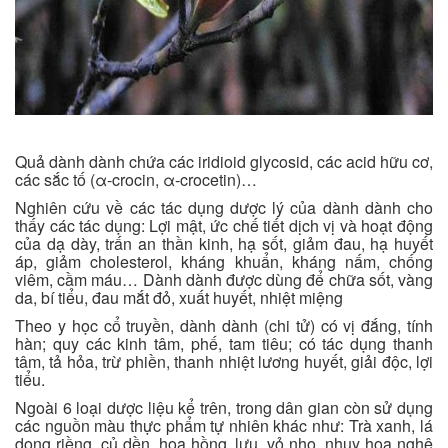
Quả dành dành chứa các iridioid glycosid, các acid hữu cơ,
các sắc tố (α-crocin, α-crocetin)…
Nghiên cứu về các tác dụng dược lý của dành dành cho
thấy các tác dụng: Lợi mật, ức chế tiết dịch vị và hoạt động
của dạ dày, trấn an thần kinh, hạ sốt, giảm đau, hạ huyết
áp, giảm cholesterol, kháng khuẩn, kháng nấm, chống
viêm, cầm máu… Dành dành được dùng để chữa sốt, vàng
da, bí tiểu, đau mắt đỏ, xuất huyết, nhiệt miệng
Theo y học cổ truyền, dành dành (chi tử) có vị đắng, tính
hàn; quy các kinh tâm, phế, tam tiêu; có tác dụng thanh
tâm, tả hỏa, trừ phiền, thanh nhiệt lương huyết, giải độc, lợi
tiểu.
Ngoài 6 loại dược liệu kể trên, trong dân gian còn sử dụng
các nguồn màu thực phẩm tự nhiên khác như: Trà xanh, lá
dong riềng, củ dền, hoa hồng, lựu, vỏ nho, nhụy hoa nghệ