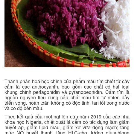
Thành phần hoá học chính của phẩm màu tím chiết từ cây
cẩm là các anthocyanin, bao gồm các chất có hai loại
khung chính perlagonidin và pyranopeonidin. Cẩm tím là
nguồn nguyên liệu cung cấp chất màu tím tự nhiên đầy
triển vọng, hoàn toàn không có độc tính, tan tốt trong nước
và có độ bền màu.
Theo kết quả của một nghiên cứu năm 2019 của các nhà
khoa học Nigeria, chiết xuất lá cẩm có tác dụng làm giảm
huyết áp, giảm lipid máu, giảm xơ vữa động mạch; tăng
mức NO huyết thanh, tăng HLC-cho, lượng glutathione