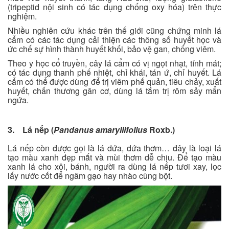
(tripeptid nội sinh có tác dụng chống oxy hóa) trên thực
nghiệm.
Nhiều nghiên cứu khác trên thế giới cũng chứng minh lá
cẩm có các tác dụng cải thiện các thông số huyết học và
ức chế sự hình thành huyết khối, bảo vệ gan, chống viêm.
Theo y học cổ truyền, cây lá cẩm có vị ngọt nhạt, tính mát;
có tác dụng thanh phế nhiệt, chỉ khái, tán ứ, chỉ huyết. Lá
cẩm có thể được dùng để trị viêm phế quản, tiêu chảy, xuất
huyết, chấn thương gân cơ, dùng lá tắm trị rôm sảy mẩn
ngứa.
3. Lá nếp (
Pandanus amaryllifolius
Roxb.)
Lá nếp còn được gọi là lá dứa, dứa thơm… đây là loại lá
tạo màu xanh đẹp mắt và mùi thơm dễ chịu. Để tạo màu
xanh lá cho xôi, bánh, người ra dùng lá nếp tươi xay, lọc
lấy nước cốt để ngâm gạo hay nhào cùng bột.