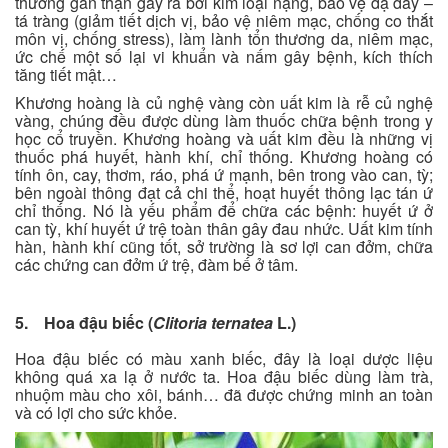
thương gan thận gây ra bởi kim loại nặng, bảo vệ dạ dày –
tá tràng (giảm tiết dịch vị, bảo vệ niêm mạc, chống co thắt
môn vị, chống stress), làm lành tổn thương da, niêm mạc,
ức chế một số lại vi khuẩn và nấm gây bệnh, kích thích
tăng tiết mật…
Khương hoàng là củ nghệ vàng còn uất kim là rễ củ nghệ
vàng, chúng đều được dùng làm thuốc chữa bệnh trong y
học cổ truyền. Khương hoàng và uất kim đều là những vị
thuốc phá huyết, hành khí, chỉ thống. Khương hoàng có
tính ôn, cay, thơm, ráo, phá ứ mạnh, bên trong vào can, tỳ;
bên ngoài thông đạt cả chi thể, hoạt huyết thông lạc tán ứ
chỉ thống. Nó là yếu phẩm để chữa các bệnh: huyết ứ ở
can tỳ, khí huyết ứ trệ toàn thân gây đau nhức. Uất kim tính
hàn, hành khí cũng tốt, sở trường là sơ lợi can đởm, chữa
các chứng can đởm ứ trệ, đàm bế ở tâm.
5. Hoa đậu biếc (
Clitoria ternatea
L.)
Hoa đậu biếc có màu xanh biếc, đây là loại dược liệu
không quá xa lạ ở nước ta. Hoa đậu biếc dùng làm trà,
nhuộm màu cho xôi, bánh… đã được chứng minh an toàn
và có lợi cho sức khỏe.