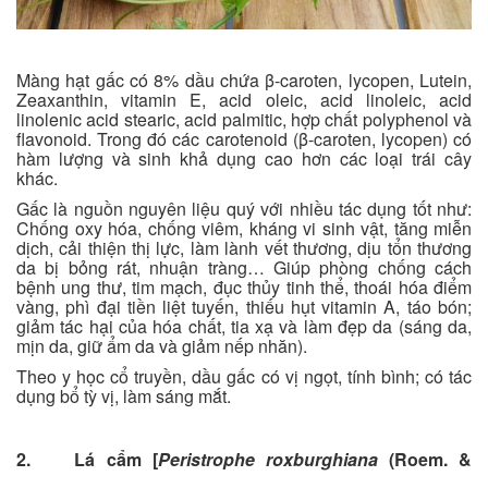
Màng hạt gấc có 8% dầu chứa β-caroten, lycopen, Lutein,
Zeaxanthin, vitamin E, acid oleic, acid linoleic, acid
linolenic acid stearic, acid palmitic, hợp chất polyphenol và
flavonoid. Trong đó các carotenoid (β-caroten, lycopen) có
hàm lượng và sinh khả dụng cao hơn các loại trái cây
khác.
Gấc là nguồn nguyên liệu quý với nhiều tác dụng tốt như:
Chống oxy hóa, chống viêm, kháng vi sinh vật, tăng miễn
dịch, cải thiện thị lực, làm lành vết thương, dịu tổn thương
da bị bỏng rát, nhuận tràng… Giúp phòng chống cách
bệnh ung thư, tim mạch, đục thủy tinh thể, thoái hóa điểm
vàng, phì đại tiền liệt tuyến, thiếu hụt vitamin A, táo bón;
giảm tác hại của hóa chất, tia xạ và làm đẹp da (sáng da,
mịn da, giữ ẩm da và giảm nếp nhăn).
Theo y học cổ truyền, dầu gấc có vị ngọt, tính bình; có tác
dụng bổ tỳ vị, làm sáng mắt.
2. Lá cẩm [
Peristrophe roxburghiana
(Roem. &