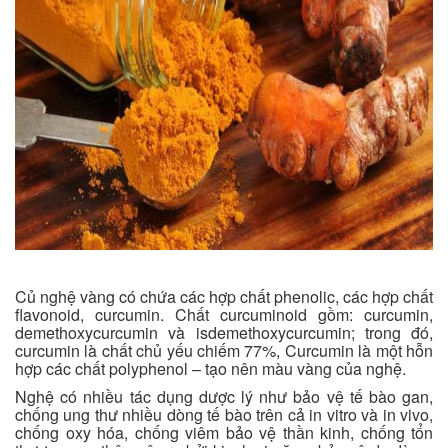
Củ nghệ vàng có chứa các hợp chất phenolic, các hợp chất
flavonoid, curcumin. Chất curcuminoid gồm: curcumin,
demethoxycurcumin và isdemethoxycurcumin; trong đó,
curcumin là chất chủ yếu chiếm 77%, Curcumin là một hỗn
hợp các chất polyphenol – tạo nên màu vàng của nghệ.
Nghệ có nhiều tác dụng dược lý như bảo vệ tế bào gan,
chống ung thư nhiều dòng tế bào trên cả in vitro và in vivo,
chống oxy hóa, chống viêm bảo vệ thần kinh, chống tổn