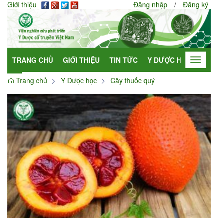
Giới thiệu
Đăng nhập
/
Đăng ký
TRANG CHỦ
GIỚI THIỆU
TIN TỨC
Y DƯỢC HỌC
HỢP
Toggle
navigat
Trang chủ
Y Dược học
Cây thuốc quý