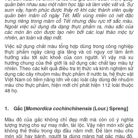
quần bên nhau sau một năm học tập và làm việc vất vả. Sự
sum vầy, hạnh phúc được thấy rõ khi các thành viên quây
quần bên mâm cỗ ngày Tết. Mỗi vùng miền có nét đặc
trưng riêng trong mâm cỗ Tết nhưng đều rực rỡ sắc màu.
Ngoài việc sử dụng đa dạng thực phẩm ra, màu sắc của
các món ăn còn được tạo nên bởi các loại thảo mộc tự
nhiên, an toàn và đẹp mắt.
Việc sử dụng chất màu tổng hợp dùng trong công nghiệp
thực phẩm ngày càng gia tăng và có nguy cơ làm ảnh
hưởng xấu tới sức khoẻ của con người. Vì vậy mà xu
hướng chung của thế giới là sử dụng các chất tạo màu tự
nhiên. Theo các kết quả điều tra tri thức và kinh nghiệm sử
dụng các cây nhuộm màu thực phẩm ở nước ta, hệ thực vật
Việt Nam có tiềm năng lớn về các loài cây dùng để nhuộm
màu cho thực phẩm, hiện mới chỉ phát hiện 112 loài thuộc
48 họ.
1. Gấc [
Momordica cochinchinensis
(Lour.) Spreng]
Màu đỏ của gấc không chỉ đẹp mắt mà còn có ý nghĩa
tượng trưng cho sự may mắn, tài lộc. Vậy nên món xôi gấc
không thể thiếu trong dịp đầu năm mới. Để làm màu cho
món xôi hay bánh, người ta dùng màng hạt gấc màu đỏ,