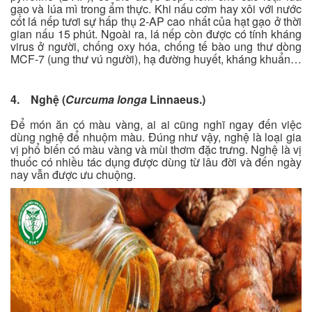
gạo và lúa mì trong ẩm thực. Khi nấu cơm hay xôi với nước
cốt lá nếp tươi sự hấp thụ 2-AP cao nhất của hạt gạo ở thời
gian nấu 15 phút. Ngoài ra, lá nếp còn được có tính kháng
virus ở người, chống oxy hóa, chống tế bào ung thư dòng
MCF-7 (ung thư vú người), hạ đường huyết, kháng khuẩn…
4. Nghệ (
Curcuma longa
Linnaeus.)
Để món ăn có màu vàng, ai ai cũng nghĩ ngay đến việc
dùng nghệ để nhuộm màu. Đúng như vậy, nghệ là loại gia
vị phổ biến có màu vàng và mùi thơm đặc trưng. Nghệ là vị
thuốc có nhiều tác dụng được dùng từ lâu đời và đến ngày
nay vẫn được ưu chuộng.