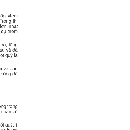
hớp, viêm
Trong thị
lớn, nhất
h sự thèm
hóa, tăng
đau và đã
ốt quỷ là
êm và đau
 cũng đã
ọng trong
h nhân có
ốt quỷ, 1
rà này có