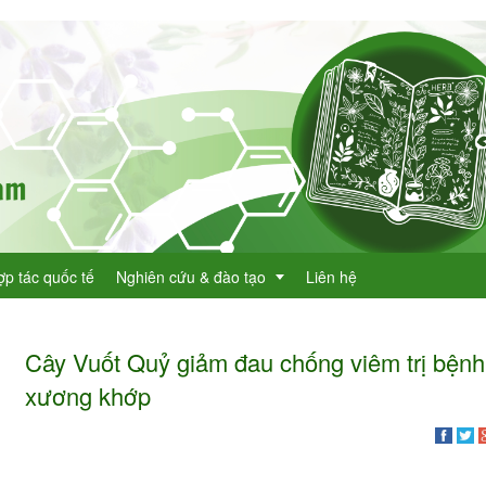
ợp tác quốc tế
Nghiên cứu & đào tạo
Liên hệ
Cây Vuốt Quỷ giảm đau chống viêm trị bệnh
Dự án KHCN
xương khớp
h lục cây thuốc
Đề tài nghiên cứu
dược
h lục cây thuốc Việt Nam
Đào tạo