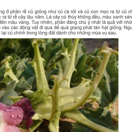
g ở phần rễ củ giống như củ cà rốt và củ con mọc ra từ củ c
 ra từ rễ cây lâu năm. Lá cây có thùy không đều, màu xanh x
ến màu vàng. Tuy nhiên, phần đáng chú ý nhất là quả với nhữ
 vào các động vật đi qua để quá giang phát tán hạt giống. Ngư
 lại củ chính trong lòng đất dành cho những mùa vụ sau.