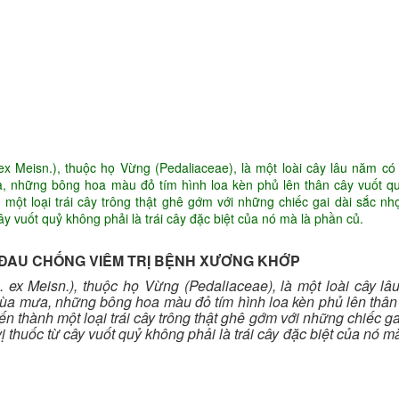
Ứng dụng KHCN
CN chăm sóc da
ng
Công nghệ giảm béo
x Meisn.), thuộc họ Vừng (Pedaliaceae), là một loài cây lâu năm có
 những bông hoa màu đỏ tím hình loa kèn phủ lên thân cây vuốt qu
 một loại trái cây trông thật ghê gớm với những chiếc gai dài sắc n
ây vuốt quỷ không phải là trái cây đặc biệt của nó mà là phần củ.
 ĐAU CHỐNG VIÊM TRỊ BỆNH XƯƠNG KHỚP
x Meisn.), thuộc họ Vừng (Pedaliaceae), là một loài cây lâ
a mưa, những bông hoa màu đỏ tím hình loa kèn phủ lên thân 
ến thành một loại trái cây trông thật ghê gớm với những chiếc ga
 thuốc từ cây vuốt quỷ không phải là trái cây đặc biệt của nó m