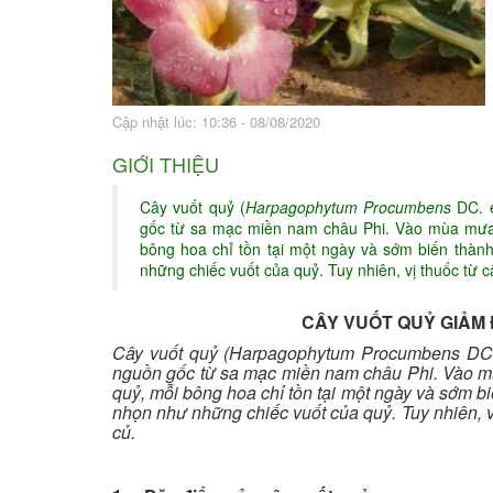
Bài thuốc hay
Sức khỏe ngàn và
Cập nhật lúc: 10:36 - 08/08/2020
GIỚI THIỆU
Cây vuốt quỷ (
Harpagophytum Procumbens
DC. e
gốc từ sa mạc miền nam châu Phi. Vào mùa mưa,
bông hoa chỉ tồn tại một ngày và sớm biến thành
những chiếc vuốt của quỷ. Tuy nhiên, vị thuốc từ c
CÂY VUỐT QUỶ GIẢM
Cây vuốt quỷ (Harpagophytum Procumbens DC. e
nguồn gốc từ sa mạc miền nam châu Phi. Vào mù
quỷ, mỗi bông hoa chỉ tồn tại một ngày và sớm bi
nhọn như những chiếc vuốt của quỷ. Tuy nhiên, vị
củ.