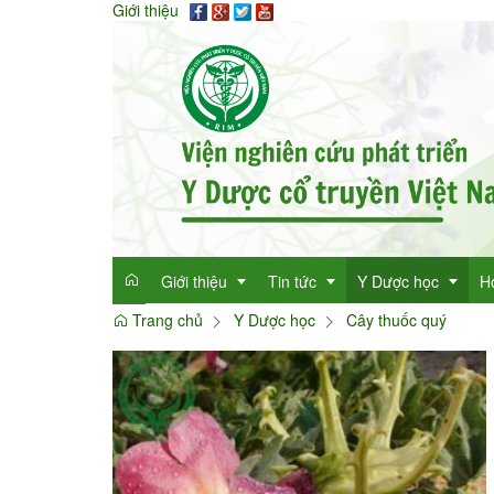
Giới thiệu
Giới thiệu
Tin tức
Y Dược học
H
Trang chủ
Y Dược học
Cây thuốc quý
Giới thiệu
Tin tức tổng hợp
Thông tin y học
Mục đích
Tin tức trong ngành
Cây thuốc quý
Dan
Chức năng nhiệm vụ
Làm đẹp với thảo 
Dan