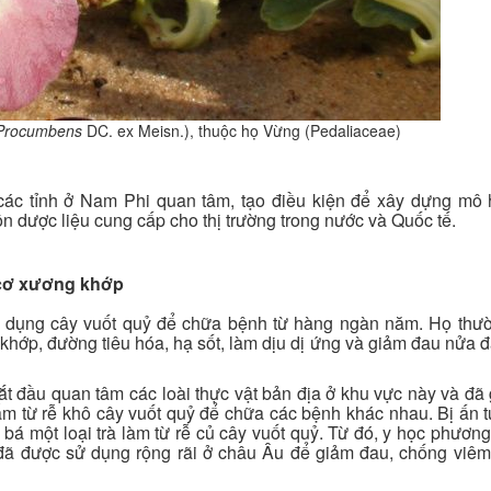
Procumbens
DC. ex Meisn.), thuộc họ Vừng (Pedaliaceae)
các tỉnh ở Nam Phi quan tâm, tạo điều kiện để xây dựng mô 
n dược liệu cung cấp cho thị trường trong nước và Quốc tế.
 cơ xương khớp
ử dụng cây vuốt quỷ để chữa bệnh từ hàng ngàn năm. Họ thư
 khớp, đường tiêu hóa, hạ sốt, làm dịu dị ứng và giảm đau nửa 
đầu quan tâm các loài thực vật bản địa ở khu vực này và đã 
m từ rễ khô cây vuốt quỷ để chữa các bệnh khác nhau. Bị ấn 
bá một loại trà làm từ rễ củ cây vuốt quỷ. Từ đó, y học phương
 đã được sử dụng rộng rãi ở châu Âu để giảm đau, chống viêm