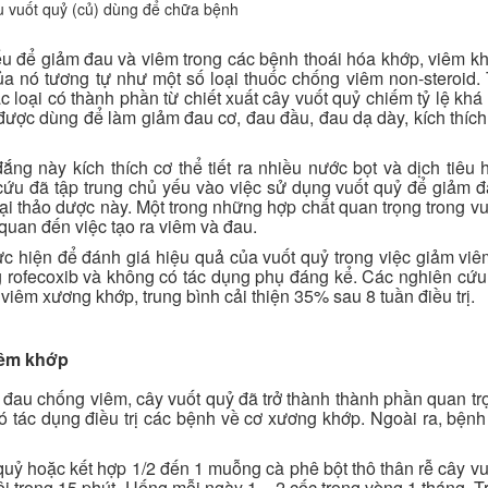
u vuốt quỷ (củ) dùng để chữa bệnh
ếu để giảm đau và viêm trong các bệnh thoái hóa khớp, viêm k
ủa nó tương tự như một số loại thuốc chống viêm non-steroid. 
loại có thành phần từ chiết xuất cây vuốt quỷ chiếm tỷ lệ khá 
 được dùng để làm giảm đau cơ, đau đầu, đau dạ dày, kích thíc
ng này kích thích cơ thể tiết ra nhiều nước bọt và dịch tiêu 
cứu đã tập trung chủ yếu vào việc sử dụng vuốt quỷ để giảm 
 thảo dược này. Một trong những hợp chất quan trọng trong vu
quan đến việc tạo ra viêm và đau.
c hiện để đánh giá hiệu quả của vuốt quỷ trong việc giảm vi
 rofecoxib và không có tác dụng phụ đáng kể. Các nghiên cứu
iêm xương khớp, trung bình cải thiện 35% sau 8 tuần điều trị.
iêm khớp
au chống viêm, cây vuốt quỷ đã trở thành thành phần quan tr
ó tác dụng điều trị các bệnh về cơ xương khớp. Ngoài ra, bện
quỷ hoặc kết hợp 1/2 đến 1 muỗng cà phê bột thô thân rễ cây vu
 trong 15 phút. Uống mỗi ngày 1 – 2 cốc trong vòng 1 tháng. T