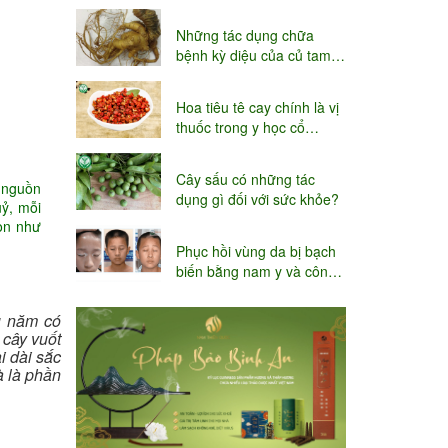
niệu
Những tác dụng chữa
bệnh kỳ diệu của củ tam
thất
Hoa tiêu tê cay chính là vị
thuốc trong y học cổ
truyền
Cây sấu có những tác
 nguồn
dụng gì đối với sức khỏe?
ỷ, mỗi
họn như
Phục hồi vùng da bị bạch
biến bằng nam y và công
nghệ Thụy sĩ
u năm có
cây vuốt
i dài sắc
à là phần