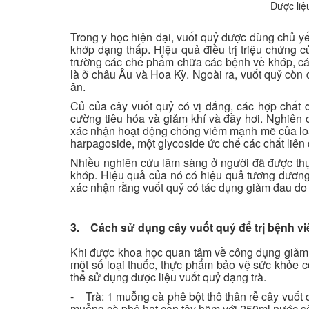
Dược liệ
Trong y học hiện đại, vuốt quỷ được dùng chủ y
khớp dạng thấp. Hiệu quả điều trị triệu chứng c
trường các chế phẩm chữa các bệnh về khớp, các 
là ở châu Âu và Hoa Kỳ. Ngoài ra, vuốt quỷ còn
ăn.
Củ của cây vuốt quỷ có vị đắng, các hợp chất đắ
cường tiêu hóa và giảm khí và đầy hơi. Nghiên 
xác nhận hoạt động chống viêm mạnh mẽ của loại
harpagoside, một glycoside ức chế các chất liên 
Nhiều nghiên cứu lâm sàng ở người đã được thự
khớp. Hiệu quả của nó có hiệu quả tương đương
xác nhận rằng vuốt quỷ có tác dụng giảm đau do v
3. Cách sử dụng cây vuốt quỷ để trị bệnh v
Khi được khoa học quan tâm về công dụng giảm đ
một số loại thuốc, thực phẩm bảo vệ sức khỏe c
thể sử dụng dược liệu vuốt quỷ dạng trà.
- Trà: 1 muỗng cà phê bột thô thân rễ cây vuốt 
muỗng cà phê hạt cần tây hãm với 250ml nước sôi