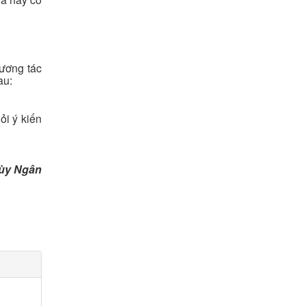
tương tác
au:
i ý kiến
hùy Ngân