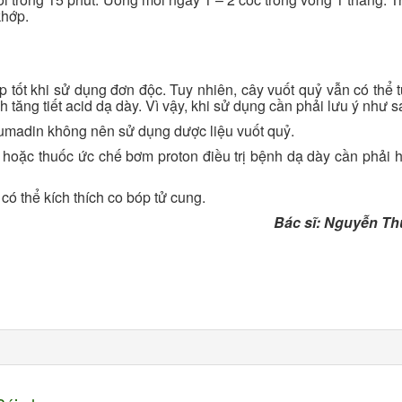
khớp.
 tốt khi sử dụng đơn độc. Tuy nhiên, cây vuốt quỷ vẫn có thể 
h tăng tiết acid dạ dày. Vì vậy, khi sử dụng cần phải lưu ý như s
adin không nên sử dụng dược liệu vuốt quỷ.
ặc thuốc ức chế bơm proton điều trị bệnh dạ dày cần phải hỏ
ó thể kích thích co bóp tử cung.
Bác sĩ: Nguyễn T