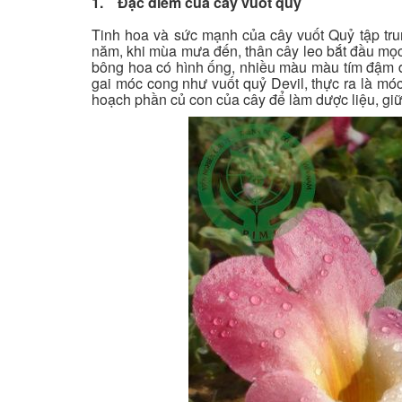
1. Đặc điểm của cây vuốt quỷ
Tinh hoa và sức mạnh của cây vuốt Quỷ tập trun
năm, khi mùa mưa đến, thân cây leo bắt đầu mọc
bông hoa có hình ống, nhiều màu màu tím đậm đ
gai móc cong như vuốt quỷ Devil, thực ra là móc
hoạch phần củ con của cây để làm dược liệu, giữ