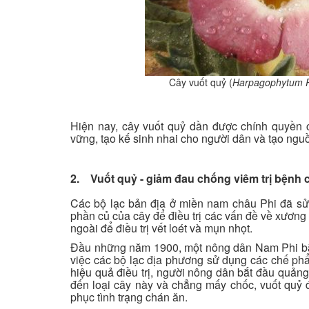
Cây vuốt quỷ (
Harpagophytum 
Hiện nay, cây vuốt quỷ dần được chính quyền 
vững, tạo kế sinh nhai cho người dân và tạo nguồ
2. Vuốt quỷ - giảm đau chống viêm trị bệnh
Các bộ lạc bản địa ở miền nam châu Phi đã s
phần củ của cây để điều trị các vấn đề về xương
ngoài để điều trị vết loét và mụn nhọt.
Đầu những năm 1900, một nông dân Nam Phi bắt 
việc các bộ lạc địa phương sử dụng các chế phẩ
hiệu quả điều trị, người nông dân bắt đầu quảng 
đến loại cây này và chẳng mấy chốc, vuốt quỷ
phục tình trạng chán ăn.