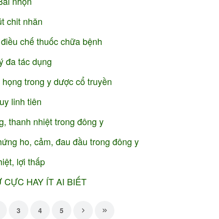
Bái nhọn
t chit nhăn
điều chế thuốc chữa bệnh
ý đa tác dụng
 họng trong y dược cổ truyền
y linh tiên
ng, thanh nhiệt trong đông y
chứng ho, cảm, đau đầu trong đông y
ệt, lợi thấp
 CỰC HAY ÍT AI BIẾT
3
4
5