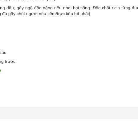
rong dầu; gây ngộ độc nặng nếu nhai hạt sống. Độc chất ricin từng đ
đủ gây chết người nếu tiêm/trực tiếp hít phải).
dầu.
ng trước.
)