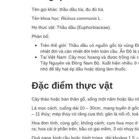
Tên gọi khác: thầu dầu tía, đu đủ tía.
Tên khoa học:
Ricinus communis
L.
Họ thực vật: Thầu dầu (Euphorbiaceae).
Phân bố:
Trên thế giới: Thầu dầu có nguồn gốc từ vùng Đô
nhiệt đới và cận nhiệt đới trên toàn cầu. Ấn Độ là 
Tại Việt Nam: Cây mọc hoang và được trồng rải 
Tây Nguyên và Đông Nam Bộ. Xuất hiện nhiều ở v
nhỏ để lấy hạt ép dầu hoặc dùng làm thuốc.
Đặc điểm thực vật
Cây thảo hoặc bán thân gỗ, sống một năm hoặc lâu nă
Lá mọc cách, cuống dài 10 – 30cm, mang tuyến ở gốc p
– 11 thùy; mép thùy có răng cưa thô; gân lá nổi rõ, toả
Hoa đơn tính, cùng gốc, không cánh; cụm hoa mọc ở 
ra; hoa cái ở phần trên, bầu có gai mềm, 3 vòi nhụy t
Quả nang hình cầu hoặc hình trứng, dài khoảng 1,5 – 