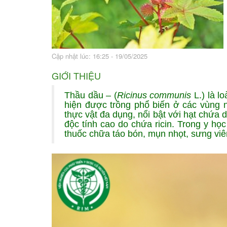
Bài thuốc hay
Sức khỏe ngàn và
Cập nhật lúc: 16:25 - 19/05/2025
GIỚI THIỆU
Thầu dầu – (
Ricinus communis
L.) là l
hiện được trồng phổ biến ở các vùng nh
thực vật đa dụng, nổi bật với hạt chứa d
độc tính cao do chứa ricin. Trong y họ
thuốc chữa táo bón, mụn nhọt, sưng viêm