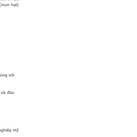
(mụn hạt)
dùng với
 và đau
 nghiệp mỹ