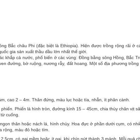
ng Bắc châu Phi (đặc biệt là Ethiopia). Hiện được trồng rộng rãi ở 
quốc gia sản xuất thầu dầu lớn nhất thế giới.
rác khắp cả nước, phổ biến ở các vùng: Đồng bằng sông Hồng, Bắc Tr
en đường, bờ ruộng, nương rẫy, đất hoang. Một số địa phương trồng
m, cao 2 – 4m. Thân đứng, màu lục hoặc tía, nhẵn, ít phân cành.
hiến. Phiến lá hình tròn, đường kính 15 – 45cm, chia thùy chân vịt s
 từ cuống.
ngọn thân hoặc nách lá, hình chùy. Hoa đực ở phần dưới cụm, có nhiề
ỏa rộng, màu đỏ hoặc tím.
2,5cm, có gai mềm hoặc ít gai, khi chín nứt thành 3 mảnh. Mỗi quả c