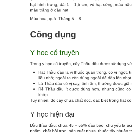
hạt hình trứng, dài 1 – 1,5 cm, vỏ hạt cứng, màu n
màu trắng ở đầu hạt.
Mùa hoa, quá: Tháng 5 – 8.
Công dụng
Y học cổ truyền
Trong y học cổ truyền, cây Thầu dầu được sử dụng vớ
Hạt Thầu dầu là vị thuốc quan trọng, có vị ngọt, 
liều nhỏ; ngoài ra còn dùng ngoài để đắp lên nh
Lá Thầu dầu có vị cay, tính ấm, thường được giã
Rễ Thầu dầu ít được dùng hơn, nhưng cũng có t
khớp.
Tuy nhiên, do cây chứa chất độc, đặc biệt trong hạt có
Y học hiện đại
Dầu thầu dầu: chứa 45 – 55% dầu béo, chủ yếu là aci
phẩm, chất bôi trơn, sản xuất nhựa, thuốc tẩy nhuận tr