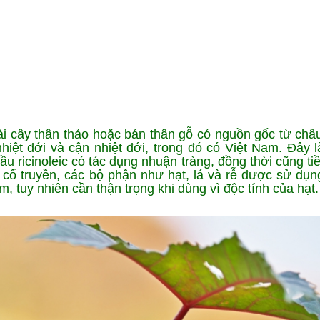
Ứng dụng KHCN
CN chăm sóc da
ng
Công nghệ giảm béo
oài cây thân thảo hoặc bán thân gỗ có nguồn gốc từ châu
iệt đới và cận nhiệt đới, trong đó có Việt Nam. Đây là
ầu ricinoleic có tác dụng nhuận tràng, đồng thời cũng t
c cổ truyền, các bộ phận như hạt, lá và rễ được sử dụn
, tuy nhiên cần thận trọng khi dùng vì độc tính của hạt.