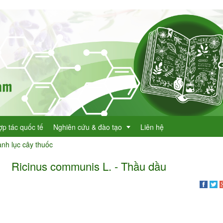
ợp tác quốc tế
Nghiên cứu & đào tạo
Liên hệ
nh lục cây thuốc
Ricinus communis L. - Thầu dầu
Dự án KHCN
h lục cây thuốc
Đề tài nghiên cứu
dược
h lục cây thuốc Việt Nam
Đào tạo