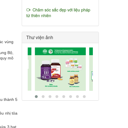
Chăm sóc sắc đẹp với liệu pháp
từ thiên nhiên
Thư viện ảnh
các vùng
ung Bộ,
 quy mô
âu thành 5
u nhị tỏa
hứa 3 hạt,