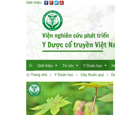
Giới thiệu
Giới thiệu
Tin tức
Y Dược học
H
Trang chủ
Y Dược học
Cây thuốc quý
Da
Giới thiệu
Tin tức tổng hợp
Thông tin y học
Mục đích
Tin tức trong ngành
Cây thuốc quý
Dan
Chức năng nhiệm vụ
Làm đẹp với thảo 
Dan