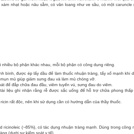
âu xám nhạt hoặc nâu sẫm, có vân loang như ve sầu, có một caruncle 
i nhiều bộ phận khác nhau, mỗi bộ phận có công dụng riêng.
tính bình, được ép lấy dầu để làm thuốc nhuận tràng, tẩy xổ mạnh khi 
ọt mụn mủ giúp giảm sưng đau và làm mủ chóng vỡ.
 nát để đắp chữa đau đầu, viêm tuyến vú, sưng đau do viêm.
ài liệu ghi nhận rằng rễ được sắc uống để hỗ trợ chữa phong thấp
 ricin rất độc, nên khi sử dụng cần có hướng dẫn của thầy thuốc.
d ricinoleic (~85%), có tác dụng nhuận tràng mạnh. Dùng trong công
àng (dưới sự kiểm soát y tế).