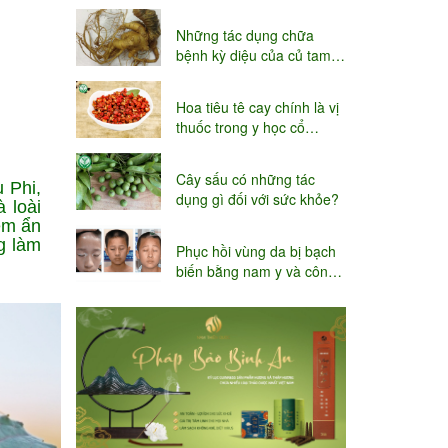
niệu
Những tác dụng chữa
bệnh kỳ diệu của củ tam
thất
Hoa tiêu tê cay chính là vị
thuốc trong y học cổ
truyền
Cây sấu có những tác
 Phi,
dụng gì đối với sức khỏe?
 loài
iềm ẩn
g làm
Phục hồi vùng da bị bạch
biến bằng nam y và công
nghệ Thụy sĩ