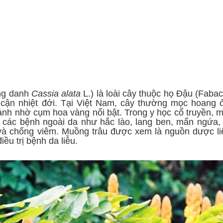
Ứng dụng KHCN
CN chăm sóc da
ng
Công nghệ giảm béo
ồng danh
Cassia alata
L.) là loài cây thuộc họ Đậu (Faba
 cận nhiệt đới. Tại Việt Nam, cây thường mọc hoang 
nh nhờ cụm hoa vàng nổi bật. Trong y học cổ truyền, 
ị các bệnh ngoài da như hắc lào, lang ben, mẩn ngứa,
c và chống viêm. Muồng trâu được xem là nguồn dược li
ều trị bệnh da liễu.