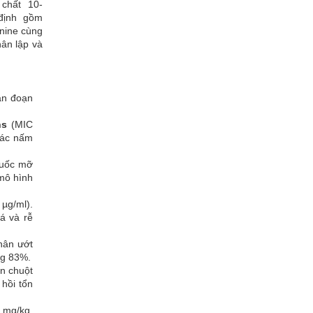
 chất 10-
định gồm
enine cùng
hân lập và
ân đoạn
ns
(MIC
 các nấm
thuốc mỡ
mô hình
 µg/ml).
á và rễ
phân ướt
ng 83%.
n chuột
 hồi tổn
 mg/kg,