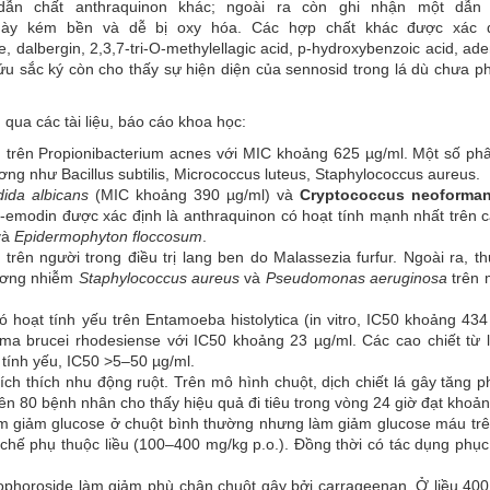
u dẫn chất anthraquinon khác; ngoài ra còn ghi nhận một dẫn
t này kém bền và dễ bị oxy hóa. Các hợp chất khác được xác 
dalbergin, 2,3,7-tri-O-methylellagic acid, p-hydroxybenzoic acid, ad
cứu sắc ký còn cho thấy sự hiện diện của sennosid trong lá dù chưa p
qua các tài liệu, báo cáo khoa học:
 trên Propionibacterium acnes với MIC khoảng 625 µg/ml. Một số ph
g như Bacillus subtilis, Micrococcus luteus, Staphylococcus aureus.
ida albicans
(MIC khoảng 390 µg/ml) và
Cryptococcus neoforma
oe-emodin được xác định là anthraquinon có hoạt tính mạnh nhất trên
và
Epidermophyton floccosum
.
trên người trong điều trị lang ben do Malassezia furfur. Ngoài ra, 
hương nhiễm
Staphylococcus aureus
và
Pseudomonas aeruginosa
trên 
hoạt tính yếu trên Entamoeba histolytica (in vitro, IC50 khoảng 434
a brucei rhodesiense với IC50 khoảng 23 µg/ml. Các cao chiết từ l
tính yếu, IC50 >5–50 µg/ml.
ích thích nhu động ruột. Trên mô hình chuột, dịch chiết lá gây tăng 
ên 80 bệnh nhân cho thấy hiệu quả đi tiêu trong vòng 24 giờ đạt khoả
m giảm glucose ở chuột bình thường nhưng làm giảm glucose máu trê
chế phụ thuộc liều (100–400 mg/kg p.o.). Đồng thời có tác dụng phục
ophoroside làm giảm phù chân chuột gây bởi carrageenan. Ở liều 400