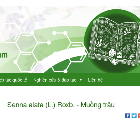
ợp tác quốc tế
Nghiên cứu & đào tạo
Liên hệ
Senna alata (L.) Roxb. - Muồng trâu
Dự án KHCN
h lục cây thuốc
Đề tài nghiên cứu
dược
h lục cây thuốc Việt Nam
Đào tạo