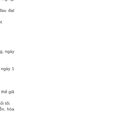
đau đạt
l.
ng, ngày
 ngày 1
 thể giã
i tối.
ễn, hòa