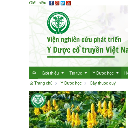
Giới thiệu
Giới thiệu
Tin tức
Y Dược học
H
Trang chủ
Y Dược học
Cây thuốc quý
Giới thiệu
Tin tức tổng hợp
Thông tin y học
Mục đích
Tin tức trong ngành
Cây thuốc quý
Dan
Chức năng nhiệm vụ
Làm đẹp với thảo 
Dan