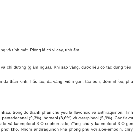
ng và tính mát. Riêng lá có vị cay, tính ấm.
ệt và chỉ dương (giảm ngứa). Khi sao vàng, dược liệu có tác dụng tiêu 
 da thần kinh, hắc lào, da vàng, viêm gan, táo bón, đờm nhiều, phù 
hau, trong đó thành phần chủ yếu là flavonoid và anthraquinon. Tinh
 pentadecanal (9,3%), borneol (8,6%) và α-terpineol (5,9%). Các flav
ide và kaempferol-3-O-sophoroside; đáng chú ý kaempferol-3-O-gent
hi phơi khô. Nhóm anthraquinon khá phong phú với aloe-emodin, chry