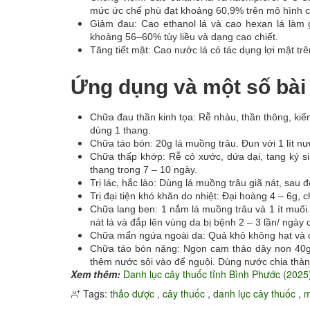
mức ức chế phù đạt khoảng 60,9% trên mô hình c
Giảm đau: Cao ethanol lá và cao hexan lá làm 
khoảng 56–60% tùy liều và dạng cao chiết.
Tăng tiết mật: Cao nước lá có tác dụng lợi mật trê
Ứng dụng và một số bài
Chữa đau thần kinh tọa: Rễ nhàu, thần thông, kiế
dùng 1 thang.
Chữa táo bón: 20g lá muồng trâu. Đun với 1 lít nư
Chữa thấp khớp: Rễ cỏ xước, dứa dại, tang ký s
thang trong 7 – 10 ngày.
Trị lác, hắc lào: Dùng lá muồng trâu giã nát, sau
Trị đại tiện khó khăn do nhiệt: Đại hoàng 4 – 6g,
Chữa lang ben: 1 nắm lá muồng trâu và 1 ít muối.
nát lá và đắp lên vùng da bị bệnh 2 – 3 lần/ ngày 
Chữa mẩn ngứa ngoài da: Quả khô không hạt và cuố
Chữa táo bón nặng: Ngọn cam thảo dây non 40g
thêm nước sôi vào để nguội. Dùng nước chia thàn
Xem thêm:
Danh lục cây thuốc tỉnh Bình Phước (2025
Tags:
thảo dược
,
cây thuốc
,
danh lục cây thuốc
,
m