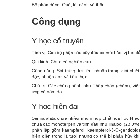
Bộ phận dùng: Quả, lá, cành và thân
Công dụng
Y học cổ truyền
Tính vị: Các bộ phận của cây đều có mùi hắc, vị hơi đắ
Qui kinh: Chưa có nghiên cứu.
Công năng: Sát trùng, lợi tiểu, nhuận tràng, giải nhi
độc, nhuận gan và tiêu thực.
Chủ trị: Các chứng bệnh như Thấp chẩn (chàm), viêm
ứng và nấm da.
Y học hiện đại
Senna alata chứa nhiều nhóm hợp chất hóa học khác n
chứa các monoterpen và tinh dầu như linalool (23,0%),
phân lập gồm kaempferol, kaempferol-3-O-gentiobios
hiện diện trong lá tươi nhưng có thể bị phân hủy k