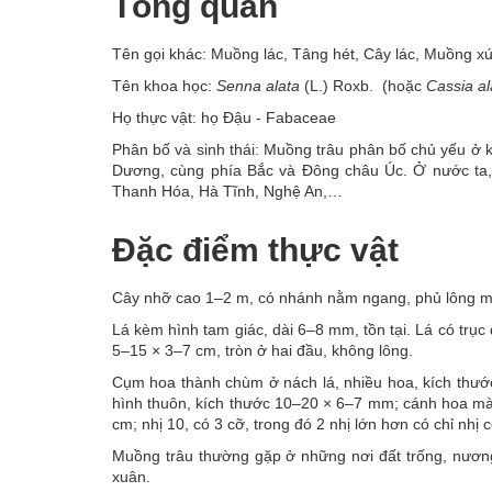
Tổng quan
Tên gọi khác: Muồng lác, Tâng hét, Cây lác, Muồng x
Tên khoa học:
Senna alata
(L.) Roxb. (hoặc
Cassia al
Họ thực vật: họ Đậu - Fabaceae
Phân bố và sinh thái: Muồng trâu phân bố chủ yếu ở k
Dương, cùng phía Bắc và Đông châu Úc. Ở nước ta, 
Thanh Hóa, Hà Tĩnh, Nghệ An,…
Đặc điểm thực vật
Cây nhỡ cao 1–2 m, có nhánh nằm ngang, phủ lông m
Lá kèm hình tam giác, dài 6–8 mm, tồn tại. Lá có trục
5–15 × 3–7 cm, tròn ở hai đầu, không lông.
Cụm hoa thành chùm ở nách lá, nhiều hoa, kích thướ
hình thuôn, kích thước 10–20 × 6–7 mm; cánh hoa mà
cm; nhị 10, có 3 cỡ, trong đó 2 nhị lớn hơn có chỉ nhị 
Muồng trâu thường gặp ở những nơi đất trống, nương
xuân.