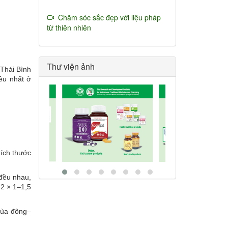
Chăm sóc sắc đẹp với liệu pháp
từ thiên nhiên
Thư viện ảnh
 Thái Bình
ều nhất ở
kích thước
đều nhau,
2 × 1–1,5
mùa đông–