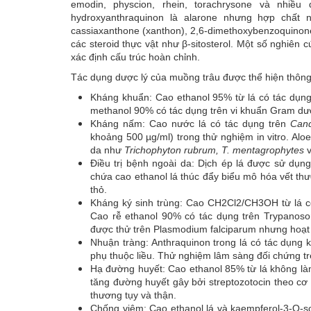
emodin, physcion, rhein, torachrysone và nhiề
hydroxyanthraquinon là alarone nhưng hợp chấ
cassiaxanthone (xanthon), 2,6-dimethoxybenzoquinone, 
các steroid thực vật như β-sitosterol. Một số nghiên 
xác định cấu trúc hoàn chỉnh.
Tác dụng dược lý của muồng trâu được thể hiện thông 
Kháng khuẩn: Cao ethanol 95% từ lá có tác dụng
methanol 90% có tác dụng trên vi khuẩn Gram dươn
Kháng nấm: Cao nước lá có tác dụng trên
Cand
khoảng 500 µg/ml) trong thử nghiệm in vitro. Al
da như
Trichophyton rubrum, T. mentagrophytes
Điều trị bệnh ngoài da: Dịch ép lá được sử dụng 
chứa cao ethanol lá thúc đẩy biểu mô hóa vết t
thỏ.
Kháng ký sinh trùng: Cao CH2Cl2/CH3OH từ lá có 
Cao rễ ethanol 90% có tác dụng trên Trypanosom
được thử trên Plasmodium falciparum nhưng hoạt 
Nhuận tràng: Anthraquinon trong lá có tác dụng k
phụ thuộc liều. Thử nghiệm lâm sàng đối chứng tr
Hạ đường huyết: Cao ethanol 85% từ lá không là
tăng đường huyết gây bởi streptozotocin theo cơ 
thương tụy và thận.
Chống viêm: Cao ethanol lá và kaempferol-3-O-s