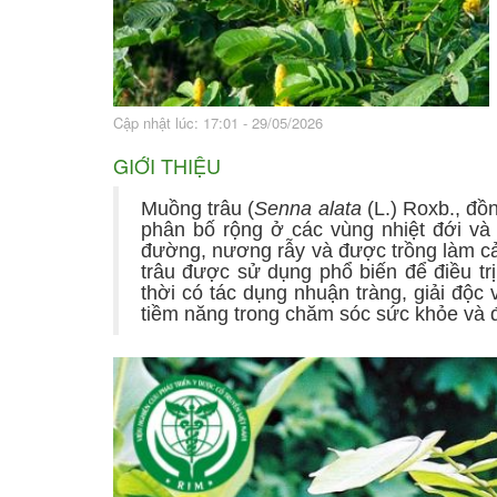
Bài thuốc hay
Sức khỏe ngàn và
Cập nhật lúc: 17:01 - 29/05/2026
GIỚI THIỆU
Muồng trâu (
Senna alata
(L.) Roxb., đ
phân bố rộng ở các vùng nhiệt đới và
đường, nương rẫy và được trồng làm cả
trâu được sử dụng phổ biến để điều tr
thời có tác dụng nhuận tràng, giải độ
tiềm năng trong chăm sóc sức khỏe và đi