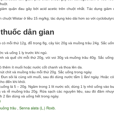
huột.
giảm quặn đau gây bởi acid acetic trên chuột nhắt. Tác dụng giảm 
n chuột Wistar ở liều 15 mg/kg; tác dụng kéo dài hơn so với cyclobutyro
 thuốc dân gian
n cò mỗi thứ 12g, đỗ trọng 8g, cây lức 20g và muồng trâu 24g. Sắc uố
ớc và uống 1 ly trước khi ngủ.
inh và quế chi mỗi thứ 20g, vòi voi 30g và muồng trâu 40g. Sắc uống
 đó thêm ít muối hoặc nước cốt chanh và thoa lên da.
 chút chít và muồng trâu mỗi thứ 20g. Sắc uống trong ngày.
 Đun sôi lá cùng với muối, sau đó dùng nước tắm 1 lần/ ngày. Hoặc có
cho đến khi khỏi.
ng lá 5 – 20g. Ngâm trong 1 lít nước sôi, dùng 1 ly nhỏ uống vào buổ
 và rễ muồng trâu 20g. Rửa sạch các nguyên liệu, sau đó đâm nhuy
h 2 lần dùng và uống hết trong ngày.
)
uồng trâu
,
Senna alata (L.) Roxb.