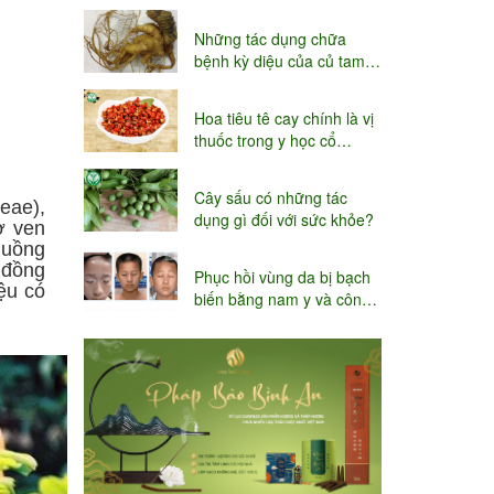
niệu
Những tác dụng chữa
bệnh kỳ diệu của củ tam
thất
Hoa tiêu tê cay chính là vị
thuốc trong y học cổ
truyền
Cây sấu có những tác
ceae),
dụng gì đối với sức khỏe?
ở ven
muồng
 đồng
Phục hồi vùng da bị bạch
ệu có
biến bằng nam y và công
nghệ Thụy sĩ