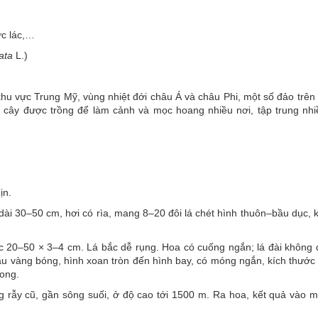
ức lác,…
ata
L.)
hu vực Trung Mỹ, vùng nhiệt đới châu Á và châu Phi, một số đảo trên
cây được trồng để làm cảnh và mọc hoang nhiều nơi, tập trung nhi
ịn.
 dài 30–50 cm, hơi có rìa, mang 8–20 đôi lá chét hình thuôn–bầu dục, 
c 20–50 × 3–4 cm. Lá bắc dễ rụng. Hoa có cuống ngắn; lá đài không 
u vàng bóng, hình xoan tròn đến hình bay, có móng ngắn, kích thước 
cong.
 rẫy cũ, gần sông suối, ở độ cao tới 1500 m. Ra hoa, kết quả vào 