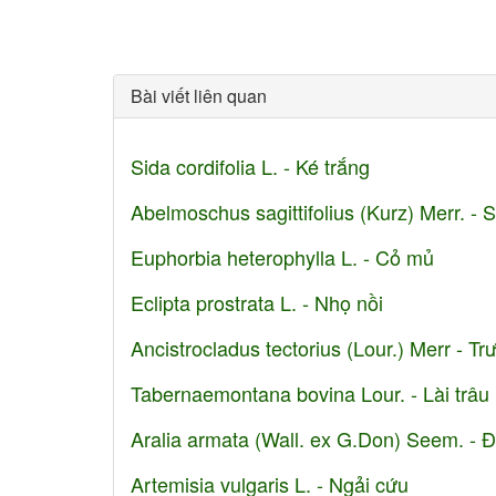
Bài viết liên quan
Sida cordifolia L. - Ké trắng
Abelmoschus sagittifolius (Kurz) Merr. -
Euphorbia heterophylla L. - Cỏ mủ
Eclipta prostrata L. - Nhọ nồi
Ancistrocladus tectorius (Lour.) Merr - T
Tabernaemontana bovina Lour. - Lài trâu
Aralia armata (Wall. ex G.Don) Seem. - 
Artemisia vulgaris L. - Ngải cứu