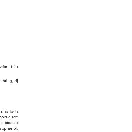
viêm, tiêu
thũng, dị
 dầu từ lá
onoid được
iobioside
sophanol,