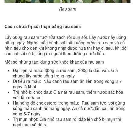
Rau sam
Cách chữa trị sỏi thận bằng rau sam:
Lấy 500g rau sam tươi rửa sạch rồi đun sôi. Lấy nước này uống
hằng ngày. Người mắc bệnh sỏi thận uống nước rau sam và cố
nhịn tiểu cho đến khi không nhịn được nữa thì hãy đi tiểu, khi đó
các hạt sỏi sẽ bị tống ra ngoài theo đường nước tiểu.
Một số những tác dụng sức khỏe khác của rau sam
Đại tiện ra máu: 300g lá rau sam, 200g lá đậu ván. Giã
chung lấy nước uống trong ngày
Đi tiểu ra máu: Nấu canh rau sam ăn liền trong vòng 3-7
ngày là khỏi
Trẻ nhỏ bị chốc đầu: Giã nát rau sam, thêm nước sắc hòa
với dầu dừa bôi
Hạ nồng độ cholesterol trong máu: Rau sam tươi với gừng
sống, nấu canh ăn hàng ngày. Ăn cả nước lẫn cái, ăn trong
vòng 5-7 ngày
Trị mụn nhọt: Giã nhỏ rau sam rồi đắp lên chỗ bị mụn thì
ngòi mụn sẽ dễ ra