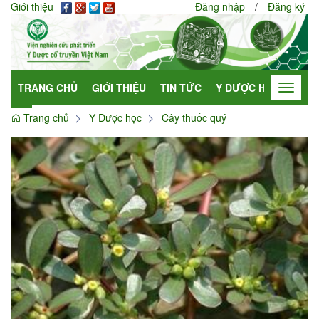
Giới thiệu
Đăng nhập
/
Đăng ký
TRANG CHỦ
GIỚI THIỆU
TIN TỨC
Y DƯỢC HỌC
HỢP
Toggle
navigat
Trang chủ
Y Dược học
Cây thuốc quý