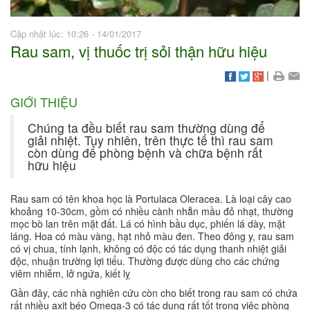
Cập nhật lúc: 10:26 - 14/01/2017
Rau sam, vị thuốc trị sỏi thận hữu hiệu
|
GIỚI THIỆU
Chúng ta đều biết rau sam thường dùng để
giải nhiệt. Tuy nhiên, trên thực tế thì rau sam
còn dùng để phòng bệnh và chữa bệnh rất
hữu hiệu
Rau sam có tên khoa học là Portulaca Oleracea. Là loại cây cao
khoảng 10-30cm, gồm có nhiều cành nhẵn mầu đỏ nhạt, thường
mọc bò lan trên mặt đất. Lá có hình bầu dục, phiến lá dày, mặt
láng. Hoa có màu vàng, hạt nhỏ màu đen. Theo đông y, rau sam
có vị chua, tính lạnh, không có độc có tác dụng thanh nhiệt giải
độc, nhuận trường lợi tiểu. Thường được dùng cho các chứng
viêm nhiễm, lở ngứa, kiết lỵ
Gần đây, các nhà nghiên cứu còn cho biết trong rau sam có chứa
rất nhiều axit béo Omega-3 có tác dụng rất tốt trong việc phòng