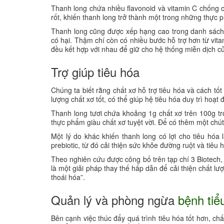
Thanh long chứa nhiều flavonoid và vitamin C chống c
rốt, khiến thanh long trở thành một trong những thực 
Thanh long cũng được xếp hạng cao trong danh sách 
có hại. Thậm chí còn có nhiều bước hỗ trợ hơn từ vitam
đều kết hợp với nhau để giữ cho hệ thống miễn dịch của
Trợ giúp tiêu hóa
Chúng ta biết rằng chất xơ hỗ trợ tiêu hóa và cách tố
lượng chất xơ tốt, có thể giúp hệ tiêu hóa duy trì hoạ
Thanh long tươi chứa khoảng 1g chất xơ trên 100g tr
thực phẩm giàu chất xơ tuyệt vời. Để có thêm một chút
Một lý do khác khiến thanh long có lợi cho tiêu hóa
prebiotic, từ đó cải thiện sức khỏe đường ruột và tiêu 
Theo nghiên cứu được công bố trên tạp chí 3 Biotech
là một giải pháp thay thế hấp dẫn để cải thiện chất
thoái hóa”.
Quản lý và phòng ngừa
bệnh tiể
Bên cạnh việc thúc đẩy quá trình tiêu hóa tốt hơn, ch