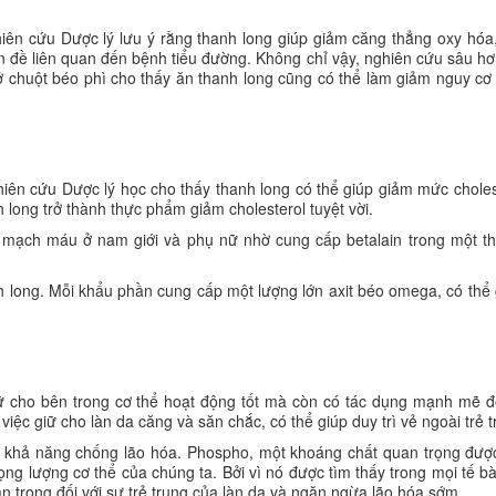
iên cứu Dược lý lưu ý rằng thanh long giúp giảm căng thẳng oxy hóa,
ấn đề liên quan đến bệnh tiểu đường. Không chỉ vậy, nghiên cứu sâu h
n ở chuột béo phì cho thấy ăn thanh long cũng có thể làm giảm nguy cơ 
hiên cứu Dược lý học cho thấy thanh long có thể giúp giảm mức chole
h long trở thành thực phẩm giảm cholesterol tuyệt vời.
 mạch máu ở nam giới và phụ nữ nhờ cung cấp betalain trong một t
 long. Mỗi khẩu phần cung cấp một lượng lớn axit béo omega, có thể 
iữ cho bên trong cơ thể hoạt động tốt mà còn có tác dụng mạnh mẽ đ
iệc giữ cho làn da căng và săn chắc, có thể giúp duy trì vẻ ngoài trẻ t
ng khả năng chống lão hóa. Phospho, một khoáng chất quan trọng được
ng lượng cơ thể của chúng ta. Bởi vì nó được tìm thấy trong mọi tế b
n trọng đối với sự trẻ trung của làn da và ngăn ngừa lão hóa sớm.