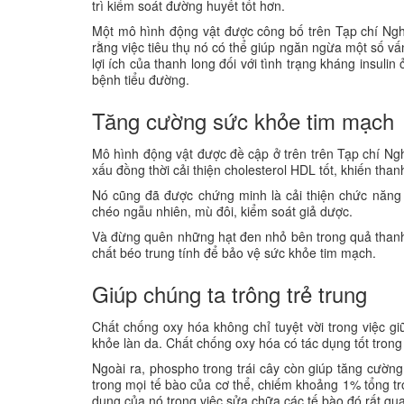
trì kiểm soát đường huyết tốt hơn.
Một mô hình động vật được công bố trên Tạp chí Ngh
rằng việc tiêu thụ nó có thể giúp ngăn ngừa một số v
lợi ích của thanh long đối với tình trạng kháng insuli
bệnh tiểu đường.
Tăng cường sức khỏe tim mạch
Mô hình động vật được đề cập ở trên trên Tạp chí Ng
xấu đồng thời cải thiện cholesterol HDL tốt, khiến than
Nó cũng đã được chứng minh là cải thiện chức năng
chéo ngẫu nhiên, mù đôi, kiểm soát giả dược.
Và đừng quên những hạt đen nhỏ bên trong quả thanh
chất béo trung tính để bảo vệ sức khỏe tim mạch.
Giúp chúng ta trông trẻ trung
Chất chống oxy hóa không chỉ tuyệt vời trong việc g
khỏe làn da. Chất chống oxy hóa có tác dụng tốt trong v
Ngoài ra, phospho trong trái cây còn giúp tăng cườ
trong mọi tế bào của cơ thể, chiếm khoảng 1% tổng trọ
dụng của nó trong việc sửa chữa các tế bào đó rất qua