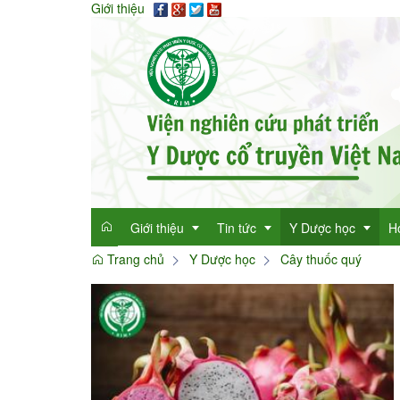
Giới thiệu
Giới thiệu
Tin tức
Y Dược học
H
Trang chủ
Y Dược học
Cây thuốc quý
Giới thiệu
Tin tức tổng hợp
Thông tin y học
Mục đích
Tin tức trong ngành
Cây thuốc quý
Dan
Chức năng nhiệm vụ
Làm đẹp với thảo 
Dan