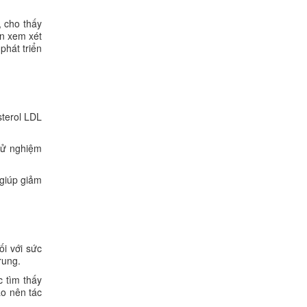
 cho thấy
ơn xem xét
phát triển
sterol LDL
hử nghiệm
giúp giảm
ối với sức
rung.
 tìm thấy
ào nên tác