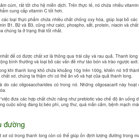
ảm cúm, rất tốt cho hệ miễn dịch. Trên thực tế, nó chứa nhiều vitami
phẩm cung cấp vitamin C tốt hơn.
các loại thực phẩm chứa nhiều chất chống oxy hóa, giúp loại bỏ các 
in B1, B2 và B3, cũng như calci, phospho, sắt, protein, niacin và chất 
 chúng ta ở trạng thái tốt nhất.
t nhất để có được chất xơ là thông qua trái cây và rau quả. Thanh lon
t động bình thường và loại bỏ các vấn đề như táo bón và trào ngược axit.
ong khi thanh long khô chứa khoảng 10g trên 100g, khiến nó trở thàn
 chất xơ, chúng ta thậm chí có thể ăn vỏ và hạt của quả thanh long.
 là do các oligosaccharides có trong nó. Những oligosacarit này hoạ
hóa.
, “việc đưa các hợp chất chức năng như prebiotic vào chế độ ăn uống
 lượng cuộc sống đang bị béo phì, ung thư, quá mẫn cảm, bệnh mạch m
u đường
ất xơ có trong thanh long còn có thể giúp ổn định lượng đường trong 