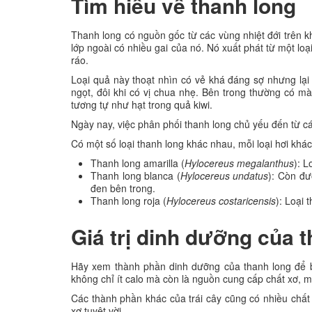
Tìm hiểu về thanh long
Thanh long có nguồn gốc từ các vùng nhiệt đới trên k
lớp ngoài có nhiều gai của nó. Nó xuất phát từ một loạ
ráo.
Loại quả này thoạt nhìn có vẻ khá đáng sợ nhưng lại 
ngọt, đôi khi có vị chua nhẹ. Bên trong thường có m
tương tự như hạt trong quả kiwi.
Ngày nay, việc phân phối thanh long chủ yếu đến từ c
Có một số loại thanh long khác nhau, mỗi loại hơi khác
Thanh long amarilla (
Hylocereus megalanthus
): L
Thanh long blanca (
Hylocereus undatus
): Còn đư
đen bên trong.
Thanh long roja (
Hylocereus costaricensis
): Loại
Giá trị dinh dưỡng của 
Hãy xem thành phần dinh dưỡng của thanh long để biết
không chỉ ít calo mà còn là nguồn cung cấp chất xơ, mag
Các thành phần khác của trái cây cũng có nhiều chất 
xơ tuyệt vời.