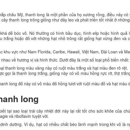
hắp châu Mỹ, thanh long là một phần của họ xương rồng, điều này có 
i cây thanh long trông giống như dây leo và phát triển tốt nhất ở nhữn
khá dễ bóc vỏ. Nó thường có hình bầu dục, hình elip hoặc hình quả l
àu trắng hoặc đỏ với những hạt nhỏ trông rất giống hạt vừng đen và 
ác khu vực như Nam Florida, Caribe, Hawaii, Việt Nam, Đài Loan và Ma
 nhau về hương vị và hình thức. Dưới đây là một số loại phổ biến nhất:
oại thanh long màu vàng này có ruột màu trắng và hạt màu đen rõ rệt.
ợc gọi là thanh long trắng, giống này có vỏ màu hồng rực rỡ, thịt trắn
 thanh long đỏ này có vỏ màu đỏ hồng tươi với ruột màu đỏ và hạt màu 
thanh long
 tại sao loại trái cây nhiệt đới này lại rất tốt cho sức khỏe của ch
ie và riboflavin tuyệt vời.
dinh dưỡng. Ví dụ, hạt có nhiều chất béo lành mạnh trong khi vỏ là 