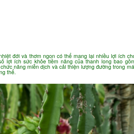
Ứng dụng KHCN
CN chăm sóc da
ng
Công nghệ giảm béo
nhiệt đới và thơm ngon có thể mang lại nhiều lợi ích ch
 số lợi ích sức khỏe tiềm năng của thanh long bao gồ
chức năng miễn dịch và cải thiện lượng đường trong máu
ng thể.