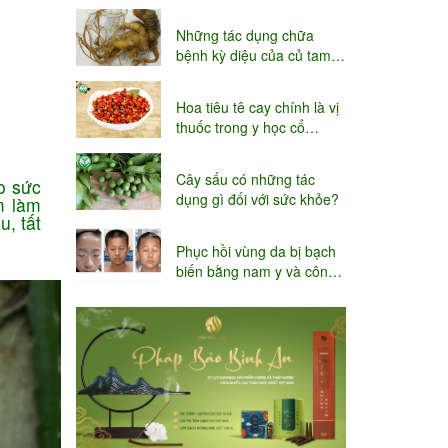
niệu
Những tác dụng chữa
bệnh kỳ diệu của củ tam
thất
Hoa tiêu tê cay chính là vị
thuốc trong y học cổ
truyền
Cây sấu có những tác
o sức
dụng gì đối với sức khỏe?
m làm
, tất
Phục hồi vùng da bị bạch
biến bằng nam y và công
nghệ Thụy sĩ