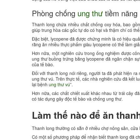
Phòng chống
ung thư
tiềm năng
Thanh long chứa nhiều chất chống oxy hóa, bao gồm
giúp trung hòa các gốc tự do có hại và thậm chí có th
Đặc biệt, lycopene đã được chứng minh là có hiệu quả 
rằng ăn nhiều thực phẩm giàu lycopene có thể làm giả
Hơn nữa, một nghiên cứu trong ống nghiệm được công 
ung thư buồng trứng bằng lycopene đã ngăn chặn sự 
của tế bào.
Đối với thanh long nói riêng, người ta đã phát hiện ra
ung thư vú. Trên thực tế, các nhà nghiên cứu đã kết lu
lại bệnh
ung thư
vú
”.
Hơn nữa, các chất chiết xuất khác nhau từ trái cây 
có tác dụng gây độc tế bào và chống ung thư.
Làm thế nào để ăn than
Thanh long thường có sẵn ở nhiều chợ nông sản, cửa h
Có một số phương pháp để nhận biết thanh long đã c