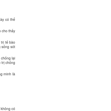
ày có thể
u cho thấy
trị tế bào
 sống sót
 chống lại
 trị chống
ng minh là
 không có