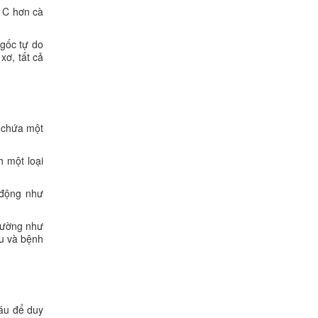
n C hơn cà
gốc tự do
xơ, tất cả
g chứa một
h một loại
t động như
 dường như
áu và bệnh
máu để duy