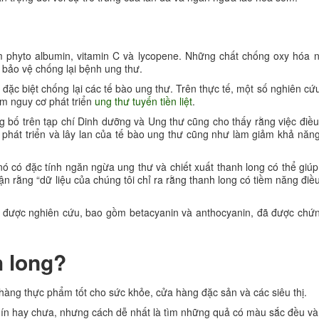
 phyto albumin, vitamin C và lycopene. Những chất chống oxy hóa n
ể bảo vệ chống lại bệnh ung thư.
đặc biệt chống lại các tế bào ung thư. Trên thực tế, một số nghiên cứ
m nguy cơ phát triển
ung thư tuyến tiền liệt
.
bố trên tạp chí Dinh dưỡng và Ung thư cũng cho thấy rằng việc điều 
phát triển và lây lan của tế bào ung thư cũng như làm giảm khả năng
 nó có đặc tính ngăn ngừa ung thư và chiết xuất thanh long có thể giúp
ận rằng “dữ liệu của chúng tôi chỉ ra rằng thanh long có tiềm năng điều
đã được nghiên cứu, bao gồm betacyanin và anthocyanin, đã được chứ
h long?
àng thực phẩm tốt cho sức khỏe, cửa hàng đặc sản và các siêu thị.
hín hay chưa, nhưng cách dễ nhất là tìm những quả có màu sắc đều và