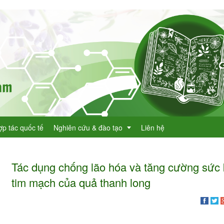
ợp tác quốc tế
Nghiên cứu & đào tạo
Liên hệ
Tác dụng chống lão hóa và tăng cường sức
Dự án KHCN
tim mạch của quả thanh long
h lục cây thuốc
Đề tài nghiên cứu
dược
h lục cây thuốc Việt Nam
Đào tạo