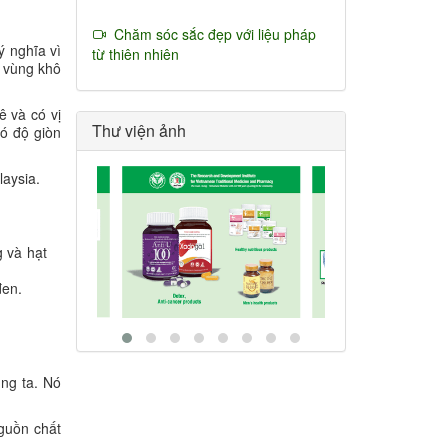
Chăm sóc sắc đẹp với liệu pháp
ý nghĩa vì
từ thiên nhiên
g vùng khô
ê và có vị
Thư viện ảnh
có độ giòn
laysia.
g và hạt
đen.
úng ta. Nó
nguồn chất