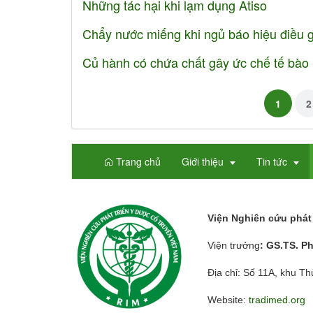
Những tác hại khi lạm dụng Atiso
Chẩy nước miếng khi ngủ báo hiệu điều 
Củ hành có chứa chất gây ức chế tế bào
1
2
Trang chủ
Giới thiệu
Tin tức
Viện Nghiên cứu phát 
Viện trưởng
: GS.TS. P
Địa chỉ: Số 11A, khu T
Website:
tradimed.org