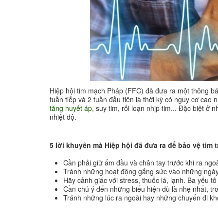
Hiệp hội tim mạch Pháp (FFC) đã đưa ra một thông báo
tuần tiếp và 2 tuần đầu tiên là thời kỳ có nguy cơ c
tăng huyết áp
, suy tim, rối loạn nhịp tim... Đặc biệt ở
nhiệt độ.
5 lời khuyên mà Hiệp hội đã đưa ra để bảo vệ tim 
Cần phải giữ ấm đầu và chân tay trước khi ra ngo
Tránh những hoạt động gắng sức vào những ngày
Hãy cảnh giác với stress, thuốc lá, lạnh. Ba yếu t
Cần chú ý đến những biểu hiện dù là nhẹ nhất, t
Tránh những lúc ra ngoài hay những chuyến đi khô