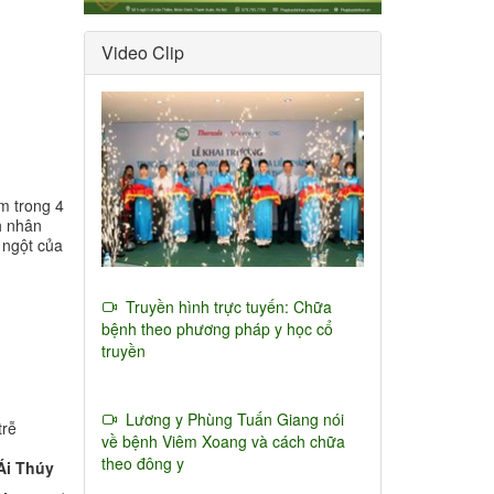
Video Clip
m trong 4
h nhân
t ngột của
Truyền hình trực tuyến: Chữa
bệnh theo phương pháp y học cổ
truyền
Lương y Phùng Tuấn Giang nói
trễ
về bệnh Viêm Xoang và cách chữa
theo đông y
Ái Thúy