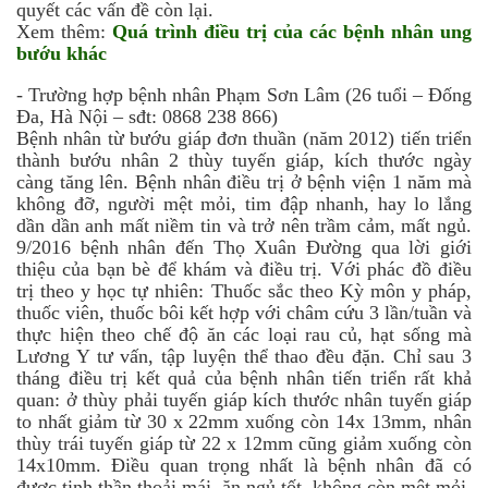
quyết các vấn đề còn lại.
Xem thêm:
Quá trình điều trị của các bệnh nhân ung
bướu khác
- Trường hợp bệnh nhân Phạm Sơn Lâm (26 tuổi – Đống
Đa, Hà Nội – sđt: 0868 238 866)
Bệnh nhân từ bướu giáp đơn thuần (năm 2012) tiến triển
thành bướu nhân 2 thùy tuyến giáp, kích thước ngày
càng tăng lên. Bệnh nhân điều trị ở bệnh viện 1 năm mà
không đỡ, người mệt mỏi, tim đập nhanh, hay lo lắng
dần dần anh mất niềm tin và trở nên trầm cảm, mất ngủ.
9/2016 bệnh nhân đến Thọ Xuân Đường qua lời giới
thiệu của bạn bè để khám và điều trị. Với phác đồ điều
trị theo y học tự nhiên: Thuốc sắc theo Kỳ môn y pháp,
thuốc viên, thuốc bôi kết hợp với châm cứu 3 lần/tuần và
thực hiện theo chế độ ăn các loại rau củ, hạt sống mà
Lương Y tư vấn, tập luyện thể thao đều đặn. Chỉ sau 3
tháng điều trị kết quả của bệnh nhân tiến triển rất khả
quan: ở thùy phải tuyến giáp kích thước nhân tuyến giáp
to nhất giảm từ 30 x 22mm xuống còn 14x 13mm, nhân
thùy trái tuyến giáp từ 22 x 12mm cũng giảm xuống còn
14x10mm. Điều quan trọng nhất là bệnh nhân đã có
được tinh thần thoải mái, ăn ngủ tốt, không còn mệt mỏi.