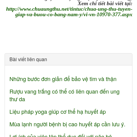
Xem chi tiết bài viết tại:
http://www.chuaungthu.net/tintuc/chua-ung-thu-tuyen-
giap-va-buou-co-bang-nam-y/vi-vn-10970-377.aspx
Bài viết liên quan
Những bước đơn giản để bảo vệ tim và thận
Rượu vang trắng có thể có liên quan đến ung
thư da
Liệu pháp yoga giúp cơ thể hạ huyết áp
Mùa lạnh người bệnh bị cao huyết áp cần lưu ý.
Lợi ích của việc tập thể dục đối với não bộ