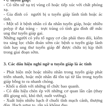
-
Có tiền sử xạ trị vùng cổ hoặc tiếp xúc với chất phóng
xạ.
-
Gia đình có người bị u tuyến giáp lành tính hoặc ác
tính.
-
Một số ít bệnh nhân có đa nhân tuyến giáp, hoặc nhiều
polyp ở đại tràng - trực tràng có tính gia đình dễ mắc
ung thư tuyến giáp gai.
Những người có yếu tố nguy cơ cần phải theo dõi, kiểm
tra sàng lọc chẩn đoán sớm các bệnh u tuyến giáp lành
tính hay ung thư tuyến giáp để được chữa trị kịp thời
trong giai đoạn sớm.
3.
Các dấu hiệu nghi ngờ u tuyến giáp là ác tính
-
Phát hiện một hoặc nhiều nhân trong tuyến giáp phát
triển nhanh, hoặc một nhân đã tồn tại từ lâu trong tuyến
giáp bỗng to ra nhanh chóng.
-
Khối u dính với những tổ chức bao quanh.
-
Có dấu hiệu chèn ép với những cơ quan lân cận (thay
đổi giọng nói, khó thở, nuốt vướng).
-
Xuất hiện nhiều hạch ở chuỗi tĩnh mạch cảnh, thượng
đòn. Hạch sưng to, rắn và không đau.