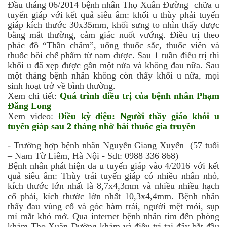
Đầu tháng 06/2014 bệnh nhân Thọ Xuân Đường chữa u
tuyến giáp với kết quả siêu âm: khối u thùy phải tuyến
giáp kích thước 30x35mm, khối sưng to nhìn thấy được
bằng mắt thường, cảm giác nuốt vướng. Điều trị theo
phác đồ “Thần châm”, uống thuốc sắc, thuốc viên và
thuốc bôi chế phẩm từ nam dược. Sau 1 tuần điều trị thì
khối u đã xẹp được gần một nửa và không đau nữa. Sau
một tháng bệnh nhân không còn thấy khối u nữa, mọi
sinh hoạt trở về bình thường.
Xem chi tiết:
Quá trình điều trị của bệnh nhân Phạm
Đăng Long
Xem video:
Điều kỳ diệu: Người thầy giáo khỏi u
tuyến giáp sau 2 tháng nhờ bài thuốc gia truyền
- Trường hợp bệnh nhân Nguyễn Giang Xuyến (57 tuổi
– Nam Từ Liêm, Hà Nội - Sđt: 0988 336 868)
Bệnh nhân phát hiện đa u tuyến giáp vào 4/2016 với kết
quả siêu âm: Thùy trái tuyến giáp có nhiều nhân nhỏ,
kích thước lớn nhất là 8,7x4,3mm và nhiều nhiều hạch
cổ phải, kích thước lớn nhất 10,3x4,4mm. Bệnh nhân
thấy đau vùng cổ và góc hàm trái, người mệt mỏi, sụp
mí mắt khó mở. Qua internet bệnh nhân tìm đến phòng
khám Thọ Xuân Đường khám và điều trị tại đây bắt đầu