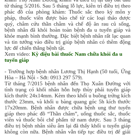
từ tháng 5/2016. Sau 5 tháng lỗ lực, kiên trì điều trị theo
phác đồ của phòng khám: Thuốc sắc theo kỳ môn y
pháp, thuốc viên được bào chế từ các loại thảo dược
quý, châm cứu thần châm và chế độ ăn rau củ sống,
bệnh nhân đã khỏi hoàn toàn bệnh đa u tuyến giáp và
khỏe mạnh bình thường. Đặc biệt bệnh nhân rất lạc quan
và tin tưởng vào điều trị giúp bệnh nhân có thêm động
lực để chiến thắng bệnh tật.
Xem video:
Kỳ diệu bài thuốc Nam chữa khỏi đa u
tuyến giáp
-
Trường hợp bệnh nhân Lương Thị Hạnh (50 tuổi, Ứng
Hòa –
Hà Nội - Sđt:
0913 297 579
).
Từ tháng 7/2015 bệnh nhân đến Thọ Xuân Đường với
tình trạng có khối nhân hỗn hợp thùy phải tuyến giáp
kích thước 24x14mm. Kèm theo khối u buồng trứng kích
thước 23mm, và khối u bàng quang góc 5h kích thước
17x20mm. Bệnh nhân được chữa bệnh ung thư tuyến
giáp theo phác đồ “Thần châm”, uống thuốc sắc, thuốc
viên và thuốc bôi chế phẩm từ nam dược. Sau 3 tháng
điều trị bệnh nhân siêu âm lại đã thấy khối u tuyến giáp
không còn nữa. Bệnh nhân vẫn tiếp tục điều trị để giải