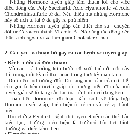
+ Những Hormone tuyến giáp làm thuận lợi cho việc
điều động các Poly Saccharid, Acid Hyanuronic và Acid
Chondroitinsulfuric từ da. Nếu thiếu hụt những Hormone
này sẽ tích tụ lại ở da gây ra phù niêm.
+ Những Hormon tuyến giáp cần thiết cho sự chuyển
đổi từ Caroteen thành Vitamin A. Nó cũng tác động đến
thần kinh ngoại vi và làm giảm Cholesterol máu.
2.
Các yếu tố thuận lợi gây ra các bệnh về tuyến giáp
•
Bệnh bướu cổ đơn thuần:
-
Vô căn: Là trường hợp bướu cổ xuất hiện ở tuổi dậy
thì, trong thời kỳ có thai hoặc trong thời kỳ mãn kinh.
-
Do thiếu Iod tương đối: Do tăng nhu cầu của cơ thể,
còn gọi là bệnh tuyến giáp bù, những biến đổi của mô
tuyến giáp sẽ từ tăng sản lan tỏa tới bướu cổ dạng keo.
-
Loạn tiết Hormone: rối loạn bẩm sinh về tổng hợp
Hormon tuyến giáp, biểu hiện ở trẻ em và trẻ vị thành
niên.
-
Hội chứng Pendred: Bệnh di truyền Nhiễm sắc thể thân
kiểu lặn, thường biểu hiện là bướucổ bài tiết bình
thường và điếc kèm theo.
•
U tuyến giáp: