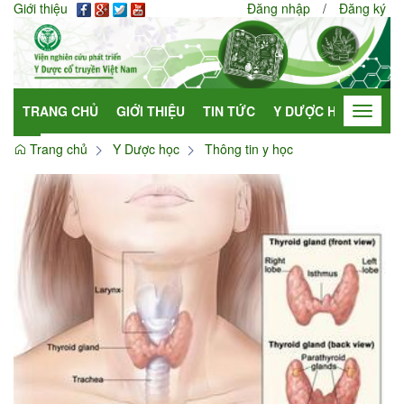
Giới thiệu
Đăng nhập
/
Đăng ký
TRANG CHỦ
GIỚI THIỆU
TIN TỨC
Y DƯỢC HỌC
HỢP
Toggle
navigat
Trang chủ
Y Dược học
Thông tin y học