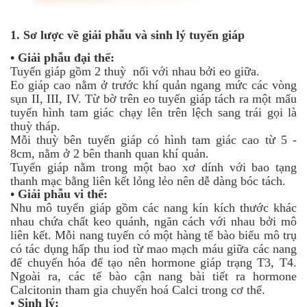
1.
Sơ lược về giải phẫu và sinh lý tuyến giáp
•
Giải phẫu đại thể:
Tuyến giáp gồm 2 thuỳ nối với nhau bởi eo giữa.
Eo giáp cao nằm ở trước khí quản ngang mức các vòng
sụn II, III, IV. Từ bờ trên eo tuyến giáp tách ra một mẩu
tuyến hình tam giác chạy lên trên lệch sang trái gọi là
thuỳ tháp.
Mỗi thuỳ bên tuyến giáp có hình tam giác cao từ 5 -
8cm, nằm ở 2 bên thanh quan khí quản.
Tuyến giáp nằm trong một bao xơ dính với bao tạng
thanh mạc bằng liên kết lỏng lẻo nên dễ dàng bóc tách.
•
Giải phẫu vi thể:
Nhu mô tuyến giáp gồm các nang kín kích thước khác
nhau chứa chất keo quánh, ngăn cách với nhau bởi mô
liên kết. Mỗi nang tuyến có một hàng tế bào biểu mô trụ
có tác dụng hấp thu iod từ mao mạch máu giữa các nang
để chuyển hóa để tạo nên hormone giáp trạng T3, T4.
Ngoài ra, các tế bào cận nang bài tiết ra hormone
Calcitonin tham gia chuyển hoá Calci trong cơ thể.
•
Sinh lý: