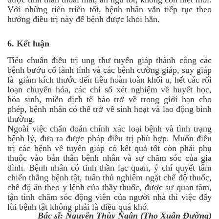
Với những tiến triển tốt, bệnh nhân vẫn tiếp tục theo
hướng điều trị này để bệnh được khỏi hẳn.
6.
Kết luận
Tiêu chuẩn điều trị ung thư tuyến giáp thành công các
bệnh bướu cổ lành tính và các bệnh cường giáp, suy giáp
là giảm kích thước đến tiêu hoàn toàn khối u, hết các rối
loạn chuyển hóa, các chỉ số xét nghiệm về huyết học,
hóa sinh, miễn dịch tế bào trở về trong giới hạn cho
phép, bệnh nhân có thể trở về sinh hoạt và lao động bình
thường.
Ngoài việc chẩn đoán chính xác loại bệnh và tình trạng
bệnh lý, đưa ra được pháp điều trị phù hợp. Muốn điều
trị các bệnh về tuyến giáp có kết quả tốt còn phải phụ
thuộc vào bản thân bệnh nhân và sự chăm sóc của gia
đình. Bệnh nhân có tinh thần lạc quan, ý chí quyết tâm
chiến thắng bệnh tật, tuân thủ nghiêm ngặt chế độ thuốc,
chế độ ăn theo y lệnh của thầy thuốc, được sự quan tâm,
tận tình chăm sóc động viên của người nhà thì việc đẩy
lùi bệnh tật không phải là điều quá khó.
Bác sĩ: Nguyễn Thùy Ngân (Thọ Xuân Đường)