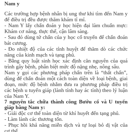
Nam y
Các trường hợp bệnh nhân bị ung thư khi tìm đến Nam y
để điều trị đều được thăm khám tỉ mỉ.
-
Nam Y lấy chẩn đoán y học hiện đại làm chuẩn mực:
Khám cơ năng, thực thể, cận lâm sàng.
-
Sau đó dùng tứ chẩn của y học cổ truyển để chẩn đoán
bát cương.
-
Đo nhiệt độ của các tỉnh huyệt để thăm dò các chức
năng của kinh mạch và tạng phủ.
-
Bằng quy luật sinh học xác định căn nguyên của quá
trình gây bệnh, phân biệt mức độ nặng nhẹ, nông sâu.
Nam y gọi các phương pháp chẩn trên là “thất chẩn”,
dùng để chẩn đoán một cách toàn diện về loại bệnh, giai
đoạn, mức độ bệnh nhằm đưa ra phương pháp điều trị
các bệnh u tuyến giáp (lành tính hay ác tính) theo lý luận
của Nam Y.
7 nguyên tắc chữa thành công Bướu cổ và U tuyến
giáp bằng Nam y:
-
Giải độc cơ thể toàn diện từ khí huyết đến tạng phủ.
-
Làm lành các thương tổn.
-
Phục hồi khả năng miễn dịch và tự loại bỏ dị vật của
cơ thể.