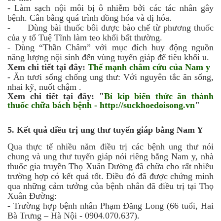
-
Làm sạch nội môi bị ô nhiễm bởi các tác nhân gây
bệnh. Cân bằng quá trình đồng hóa và dị hóa.
- Dùng bài thuốc bôi được bào chế từ phương thuốc
của y tổ Tuệ Tĩnh làm teo khối bất thường.
-
Dùng “Thần Châm” với mục đích huy động nguồn
năng lượng nội sinh đến vùng tuyến giáp để tiêu khối u.
Xem chi tiết tại đây:
Thế mạnh châm cứu của Nam y
-
Ăn tươi sống chống ung thư: Với nguyên tắc ăn sống,
nhai kỹ, nuốt chậm
.
Xem chi tiết tại đây: "
Bí kíp biến thức ăn thành
thuốc chữa bách bệnh -
http://suckhoedoisong.vn
"
5.
Kết quả điều trị ung thư tuyến giáp bằng Nam Y
Qua thực tế nhiều năm điều trị các bệnh ung thư nói
chung và ung thư tuyến giáp nói riêng bằng Nam y, nhà
thuốc gia truyền Thọ Xuân Đường đã chữa cho rất nhiều
trường hợp có kết quả tốt. Điều đó đã được chứng minh
qua những cảm tưởng của bệnh nhân đã điều trị tại Thọ
Xuân Đường:
-
Trường hợp bệnh nhân Phạm Đăng Long (66 tuổi, Hai
Bà Trưng –
Hà Nội -
0904.070.637).