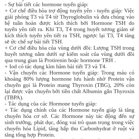
-
Sự bài tiết các hormone tuyến giáp:
+ Cơ chế điều hòa trợ động tuyến yên - tuyến giáp: Việc
giải phóng T3 và T4 từ Thyroglobulin và đưa chúng vào
hệ tuần hoàn được kích thích bởi Hormone TSH do
tuyến yên tiết ra. Khi T3, T4 trong huyết tương giảm sẽ
kích thích tuyến yên tiết ra TSH, ngược lại T3, T4 tăng
sẽ ức chế sự bài tiết TSH.
+ Cơ chế điều hòa của vùng dưới đồi: Lượng TSH trong
huyết tương nằm dưới sự kiểm soát của vùng dưới đồi
qua trung gian là Protirenin hoặc hormone TRH .
+ Iod có tác dụng kìm hãm bài tiết T3 và T4.
-
Vận chuyển các Hormone tuyến giáp: Trong máu có
khoảng 80% lượng hormone lưu hành nhờ Protein vận
chuyển gọi là Protein mang Thyroxin (TBG), 20% còn
lại được vận chuyển bởi tiền chất Albumin gắn Thyroxin
(TBPA).
-
Tác dụng của các Hormone tuyến giáp:
+ Tác dụng chính của các Hormone tuyến giáp là tăng
chuyển hóa cơ sở. Các Hormone này tác động đến sự
sinh trưởng, phát dục, đóng vai trò quan trọng trong việc
chuyển hóa Lipid, tăng hấp thu Carbonhydrat ở ruột và
tăng tổng hợp Protein.