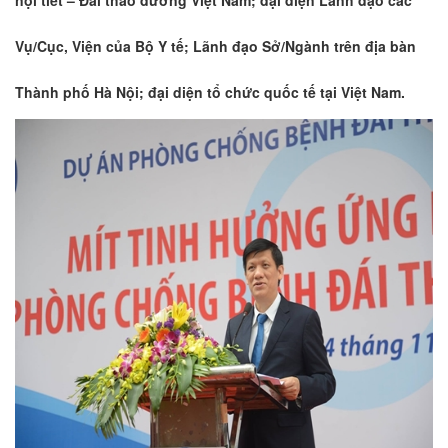
Vụ/Cục, Viện của Bộ Y tế; Lãnh đạo Sở/Ngành trên địa bàn
Thành phố Hà Nội; đại diện tổ chức quốc tế tại Việt Nam.