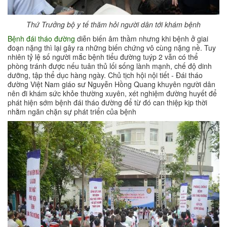
Thứ Trưởng bộ y tế thăm hỏi người dân tới khám bệnh
Bệnh đái tháo đường
diễn biến âm thầm nhưng khi bệnh ở giai
đoạn nặng thì lại gây ra những biến chứng vô cùng nặng nề. Tuy
nhiên tỷ lệ số người mắc bệnh tiểu đường tuýp 2 vẫn có thể
phòng tránh được nếu tuân thủ lối sống lành mạnh, chế độ dinh
dưỡng, tập thể dục hàng ngày. Chủ tịch hội nội tiết - Đái tháo
đường Việt Nam giáo sư Nguyễn Hồng Quang khuyên người dân
nên đi khám sức khỏe thường xuyên, xét nghiệm đường huyết để
phát hiện sớm bệnh đái tháo đường để từ đó can thiệp kịp thời
nhằm ngăn chặn sự phát triển của bệnh