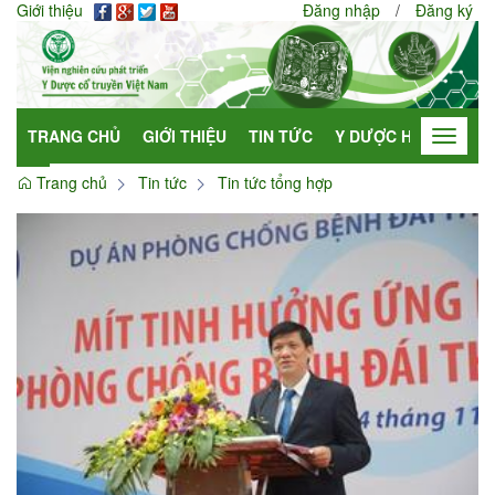
Giới thiệu
Đăng nhập
/
Đăng ký
TRANG CHỦ
GIỚI THIỆU
TIN TỨC
Y DƯỢC HỌC
HỢP
Toggle
navigat
Trang chủ
Tin tức
Tin tức tổng hợp