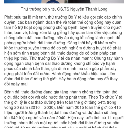
Thứ trưởng bộ y tế, GS.TS Nguyễn Thanh Long
Phát biểu tại lễ mít tinh, thứ trưởng Bộ Y tế kêu gọi các cấp chính
quyền, các ban ngành đoàn thể và toàn thể cộng đồng hãy quan
tâm hỗ trợ hoạt động phòng chống bệnh, tuyên truyền cho người
thân, bạn vè, hàng xóm láng giềng hãy quan tâm đến việc phòng
chống bệnh đái tháo đường, hãy áp dụng lối sống lành mạnh để
phòng ngừa bệnh đái tháo đường. Đồng thời hãy đi khám sức
khỏe thường xuyên trong đó có xét nghiệm đường huyết để phát
hiện sớm tình trạng bệnh đái tháo đường để có biện pháp can
thiệp kịp thời. Thứ trưởng Bộ Y tế đã nhấn mạnh: Chung tay hành
động ngăn chặn bệnh đái tháo đường không chỉ bảo vệ hạnh
phúc của chính bản thân, gia đình mình mà còn góp phần xây
dựng phát triển đất nước. Hành động như khẩu hiệu của Liên
đoàn đái tháo đường thế giới: Hãy hành động hôm nay để thay
đổi ngày mai.
Bệnh đái tháo đường đang gia tăng nhanh chóng trên toàn thế
giới, đặc biệt đối với các nước đang phát triển. Theo Tổ chức Y tế
thế giới, tỷ lệ đái tháo đường trên toàn thế giới tăng 54% trong
vòng 20 năm (2010 – 2030). Đến năm 2015 toàn thế giới có 415
triệu người trưởng thành bị đái tháo đường và dự đoán sẽ tăng
lên 642 triệu người vào năm 2040. Hiện nay, ước tính cứ 11 người
trưởng thành thì có một người mắc bệnh đái tháo đường và năm
2040 thì 10 người trưởng thành sẽ có 1 người bị bệnh đái tháo