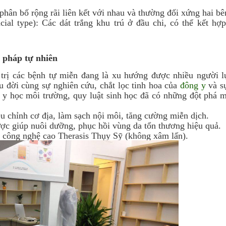
 phân bố rộng rãi liên kết với nhau và thường đối xứng hai b
ial type): Các dát trắng khu trú ở đầu chi, có thể kết hợp
u pháp tự nhiên
 trị các bệnh tự miễn đang là xu hướng được nhiều người l
đời cùng sự nghiên cứu, chắt lọc tinh hoa của
đông y
và sự
ề y học môi trường, quy luật sinh học đã có những đột phá m
u chỉnh cơ địa, làm sạch nội môi, tăng cường miễn dịch.
dược giúp nuôi dưỡng, phục hồi vùng da tổn thương hiệu quả.
 công nghệ cao Therasis Thụy Sỹ (không xâm lấn).