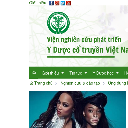
Giới thiệu
Giới thiệu
Tin tức
Y Dược học
H
Trang chủ
Nghiên cứu & đào tạo
Ứng dụng
Giới thiệu
Tin tức tổng hợp
Thông tin y học
Mục đích
Tin tức trong ngành
Cây thuốc quý
Dan
Chức năng nhiệm vụ
Làm đẹp với thảo 
Dan