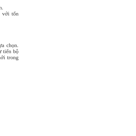
ên.
 với tổn
ựa chọn.
 tiến bộ
ới trong