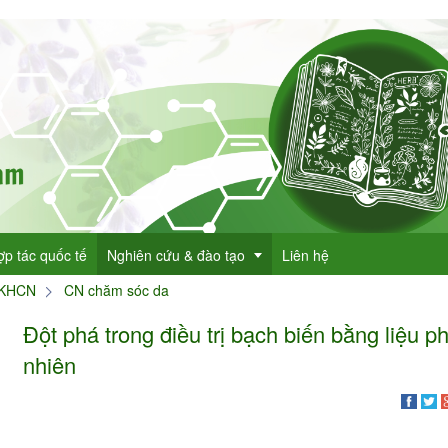
ợp tác quốc tế
Nghiên cứu & đào tạo
Liên hệ
 KHCN
CN chăm sóc da
Đột phá trong điều trị bạch biến bằng liệu p
Dự án KHCN
nhiên
h lục cây thuốc
Đề tài nghiên cứu
dược
h lục cây thuốc Việt Nam
Đào tạo