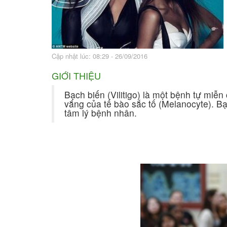
Bài thuốc hay
Sức khỏe ngàn và
Cập nhật lúc: 08:29 - 26/09/2016
GIỚI THIỆU
Bạch biến (Vilitigo) là một bệnh tự miễn
vắng của tế bào sắc tố (Melanocyte). B
tâm lý bệnh nhân.