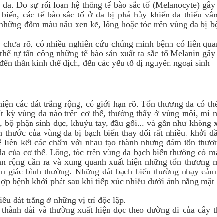
 da. Do sự rối loạn hệ thống tế bào sắc tố (Melanocyte) gây
biến, các tế bào sắc tố ở da bị phá hủy khiến da thiếu vắn
ó những đốm màu nâu xen kẽ, lông hoặc tóc trên vùng da bị b
 chưa rõ, có nhiều nghiên cứu chứng minh bệnh có liên qua
thể tự tấn công những tế bào sản xuất ra sắc tố Melanin gây
đến thần kinh thể dịch, đến các yếu tố dị nguyên ngoại sinh
iện các dát trắng rộng, có giới hạn rõ. Tổn thương da có th
bất kỳ vùng da nào trên cơ thể, thường thấy ở vùng môi, mi 
, bộ phận sinh dục, khuỷu tay, đầu gối... và gần như không 
 thước của vùng da bị bạch biến thay đổi rất nhiều, khởi đầ
hể liên kết các chấm với nhau tạo thành những đám tổn thươn
 da của cơ thể. Lông, tóc trên vùng da bạch biến thường có m
lan rộng dần ra và xung quanh xuất hiện những tổn thương 
ảm giác bình thường. Những dát bạch biến thường nhạy cảm
hợp bệnh khởi phát sau khi tiếp xúc nhiều dưới ánh nắng mặt 
ều dát trắng ở những vị trí độc lập.
 thành dải và thường xuất hiện dọc theo đường đi của dây t