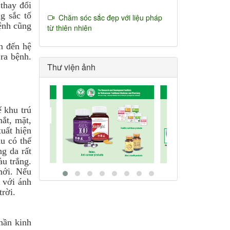
 thay đổi
g sắc tố
Chăm sóc sắc đẹp với liệu pháp
ệnh cũng
từ thiên nhiên
n đến hệ
 ra bệnh.
Thư viện ảnh
ể khu trú
mắt, mặt,
xuất hiện
u có thể
g da rất
àu trắng.
mới. Nếu
 với ánh
trời.
hần kinh