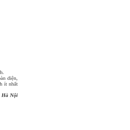
h.
àn diện,
h ít nhất
, Hà Nội