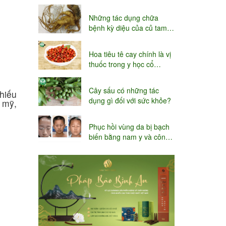
niệu
Những tác dụng chữa
bệnh kỳ diệu của củ tam
thất
Hoa tiêu tê cay chính là vị
thuốc trong y học cổ
truyền
Cây sấu có những tác
thiếu
dụng gì đối với sức khỏe?
 mỹ,
Phục hồi vùng da bị bạch
biến bằng nam y và công
nghệ Thụy sĩ