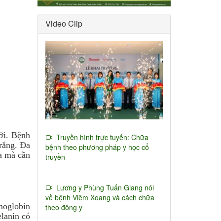
Video Clip
ới. Bệnh
Truyền hình trực tuyến: Chữa
trắng. Đa
bệnh theo phương pháp y học cổ
a mà cần
truyền
Lương y Phùng Tuấn Giang nói
về bệnh Viêm Xoang và cách chữa
moglobin
theo đông y
elanin có