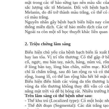
mặt trong các tế bào sừng tạo nên màu sắc của
sắc lượng sắc tố Melanin. Đối với bệnh bạch 
Melanin, do đó trở thành màu trắng, có thể c
có màu trắng.
Nguyên nhân gây bệnh bạch biến hiện nay còn
thống miễn dịch. Các tế bào miễn dịch của cơ 
Ngoài ra còn một số học thuyết khác liên quan 
2.
Triệu chứng lâm sàng
Biểu hiện chủ yếu của bệnh bạch biến là xuất h
hay lan tỏa. Vị trí tổn thương: Có thể gặp ở 
cổ, ngực, mu bàn tay, nách, háng, núm vú, rốn
ở lòng bàn tay, lòng bàn chân, niêm mạc. Kích
chỉ là chấm trắng, sau đó lan rộng ra và có t
rộng, loang lổ, có thể lan rộng hầu hết bề mặt
Biểu hiện điển hình các vùng da tổn thương 
vùng da tổn thương không thay đổi vẫn có c
nắng mặt trời và dễ bị bỏng rát. Nhiều trường 
Trên lâm sàng có thể bệnh như sau:
-
Thể khu trú (Localized type): Có một hoặc nhi
-
Thể đứt đoạn (Segmental): Các dát trắng tạo