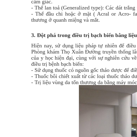
cảm giác.
-
Thể lan toả (Generalized type): Các dát trắng
-
Thể đầu chi hoặc ở mặt ( Acral or Acro- fac
thương ở quanh miệng và mắt.
3.
Đột phá trong điều trị bạch biến bằng liệ
Hiện nay, sử dụng liệu pháp tự nhiên để điều
Phòng khám Thọ Xuân Đường truyền thống lâu 
của y học hiện đại, cùng với sự nghiên cứu v
điều trị bệnh bạch biến:
-
Sử dụng thuốc có nguồn gốc thảo dược để điề
-
Thuốc bôi chiết xuất từ các loại thuốc thảo 
-
Trị liệu vùng da tổn thương da bằng máy móc