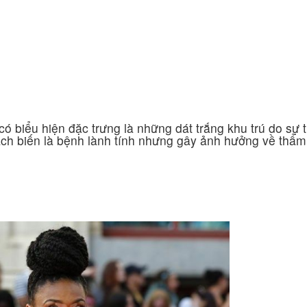
Ứng dụng KHCN
CN chăm sóc da
ng
Công nghệ giảm béo
 có biểu hiện đặc trưng là những dát trắng khu trú do sự 
ạch biến là bệnh lành tính nhưng gây ảnh hưởng về thẩm