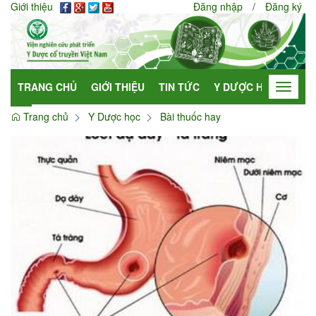
Giới thiệu
Đăng nhập
/
Đăng ký
TRANG CHỦ
GIỚI THIỆU
TIN TỨC
Y DƯỢC HỌC
HỢP
Toggle
navigat
Trang chủ
Y Dược học
Bài thuốc hay