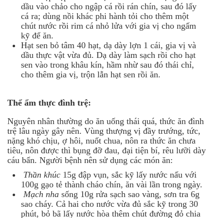
dầu vào chảo cho ngập cá rồi rán chín, sau đó lấy
cá ra; dùng nồi khác phi hành tỏi cho thêm một
chút nước rồi rim cá nhỏ lửa với gia vị cho ngấm
kỹ để ăn.
Hạt sen bỏ tâm 40 hạt, dạ dày lợn 1 cái, gia vị và
dầu thực vật vừa đủ. Dạ dày làm sạch rồi cho hạt
sen vào trong khâu kín, hầm nhừ sau đó thái chỉ,
cho thêm gia vị, trộn lẫn hạt sen rồi ăn.
Thể ẩm thực đình trệ:
Nguyên nhân thường do ăn uống thái quá, thức ăn đình
trệ lâu ngày gây nên. Vùng thượng vị đầy trướng, tức,
nặng khó chịu, ợ hôi, nuốt chua, nôn ra thức ăn chưa
tiêu, nôn được thì bụng đỡ đau, đại tiện bí, rêu lưỡi dày
cáu bẩn. Người bệnh nên sử dụng các món ăn:
Thần khúc
15g đập vụn, sắc kỹ lấy nước nấu với
100g gạo tẻ thành cháo chín, ăn vài lần trong ngày.
Mạch nha
sống 10g rửa sạch sao vàng, sơn tra 6g
sao cháy. Cả hai cho nước vừa đủ sắc kỹ trong 30
phút, bỏ bã lấy nước hòa thêm chút đường đỏ chia