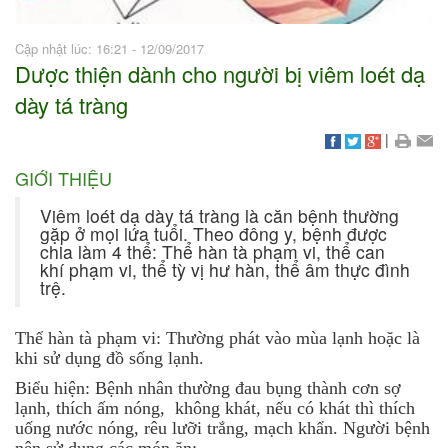
Cập nhật lúc: 16:21 - 12/09/2017
Dược thiện dành cho người bị viêm loét dạ
dày tá tràng
|
GIỚI THIỆU
Viêm loét dạ dày tá tràng là căn bệnh thường
gặp ở mọi lứa tuổi. Theo đông y, bệnh được
chia làm 4 thể: Thể hàn tà phạm vi, thể can
khí phạm vi, thể tỳ vị hư hàn, thể âm thực đình
trệ.
Thể hàn tà phạm vi: Thường phát vào mùa lạnh hoặc là
khi sử dụng đồ sống lạnh.
Biểu hiện: Bệnh nhân thường đau bụng thành cơn sợ
lạnh, thích ấm nóng, không khát, nếu có khát thì thích
uống nước nóng, rêu lưỡi trắng, mạch khẩn. Người bệnh
nên sử dụng các món ăn: