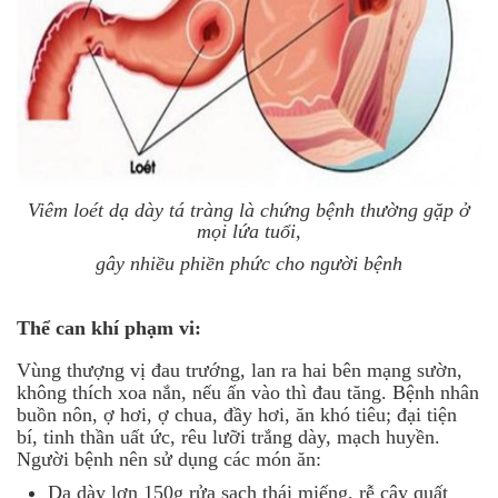
Viêm loét dạ dày tá tràng là chứng bệnh thường gặp ở
mọi lứa tuổi,
gây nhiều phiền phức cho người bệnh
Thể can khí phạm vi:
Vùng thượng vị đau trướng, lan ra hai bên mạng sườn,
không thích xoa nắn, nếu ấn vào thì đau tăng. Bệnh nhân
buồn nôn, ợ hơi, ợ chua, đầy hơi, ăn khó tiêu; đại tiện
bí, tinh thần uất ức, rêu lưỡi trắng dày, mạch huyền.
Người bệnh nên sử dụng các món ăn:
Dạ dày lợn 150g rửa sạch thái miếng, rễ cây quất