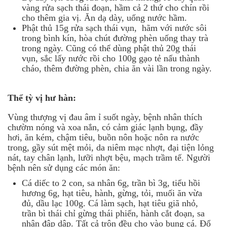
vàng rửa sạch thái đoạn, hầm cả 2 thứ cho chín rồi
cho thêm gia vị. Ăn dạ dày, uống nước hầm.
Phật thủ 15g rửa sạch thái vụn, hãm với nước sôi
trong bình kín, hòa chút đường phèn uống thay trà
trong ngày. Cũng có thể dùng phật thủ 20g thái
vụn, sắc lấy nước rồi cho 100g gạo tẻ nấu thành
cháo, thêm đường phèn, chia ăn vài lần trong ngày.
Thể tỳ vị hư hàn:
Vùng thượng vị đau âm ỉ suốt ngày, bệnh nhân thích
chườm nóng và xoa nắn, có cảm giác lạnh bụng, đầy
hơi, ăn kém, chậm tiêu, buồn nôn hoặc nôn ra nước
trong, gầy sút mệt mỏi, da niêm mạc nhợt, đại tiện lỏng
nát, tay chân lạnh, lưỡi nhợt bệu, mạch trầm tế. Người
bệnh nên sử dụng các món ăn:
Cá diếc to 2 con, sa nhân 6g, trần bì 3g, tiểu hồi
hương 6g, hạt tiêu, hành, gừng, tỏi, muối ăn vừa
đủ, dầu lạc 100g. Cá làm sạch, hạt tiêu giã nhỏ,
trần bì thái chỉ gừng thái phiến, hành cắt đoạn, sa
nhân đập dập. Tất cả trộn đều cho vào bụng cá. Đổ