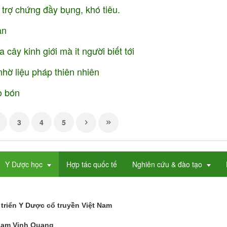
trợ chứng đầy bụng, khó tiêu.
an
ây kinh giới mà it người biết tới
nhờ liệu pháp thiên nhiên
o bón
3
4
5
Y Dược học
Hợp tác quốc tế
Nghiên cứu & đào tạo
triển Y Dược cổ truyền Việt Nam
hạm Vinh Quang