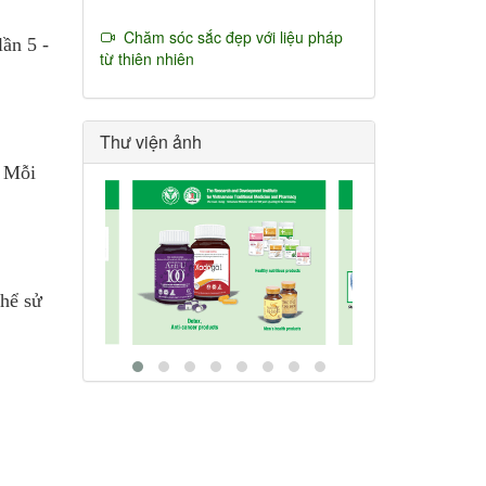
Chăm sóc sắc đẹp với liệu pháp
ần 5 -
từ thiên nhiên
Thư viện ảnh
. Mỗi
thể sử