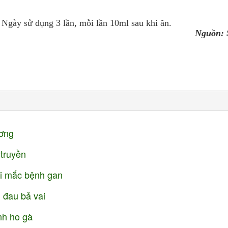
Ngày sử dụng 3 lần, mỗi lần 10ml sau khi ăn.
Nguồn: 
ương
 truyền
ời mắc bệnh gan
 đau bả vai
nh ho gà