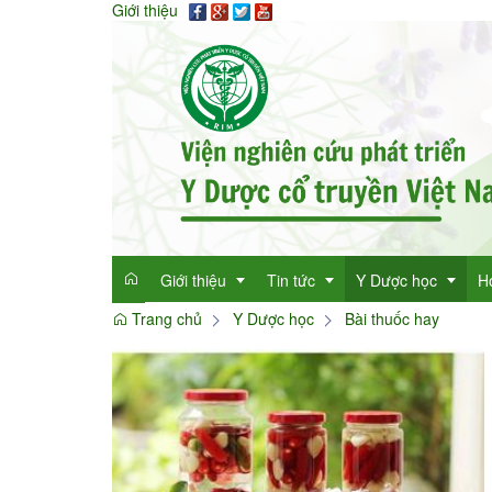
Giới thiệu
Giới thiệu
Tin tức
Y Dược học
H
Trang chủ
Y Dược học
Bài thuốc hay
Giới thiệu
Tin tức tổng hợp
Thông tin y học
Mục đích
Tin tức trong ngành
Cây thuốc quý
Dan
Chức năng nhiệm vụ
Làm đẹp với thảo 
Dan