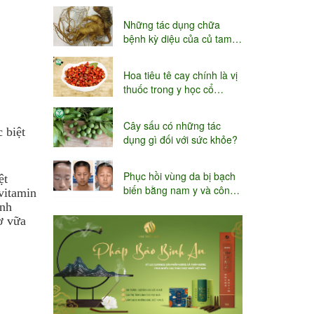
niệu
Những tác dụng chữa
bệnh kỳ diệu của củ tam
thất
Hoa tiêu tê cay chính là vị
thuốc trong y học cổ
truyền
Cây sấu có những tác
 biệt
dụng gì đối với sức khỏe?
Phục hồi vùng da bị bạch
ệt
biến bằng nam y và công
vitamin
nghệ Thụy sĩ
ành
ơ vữa