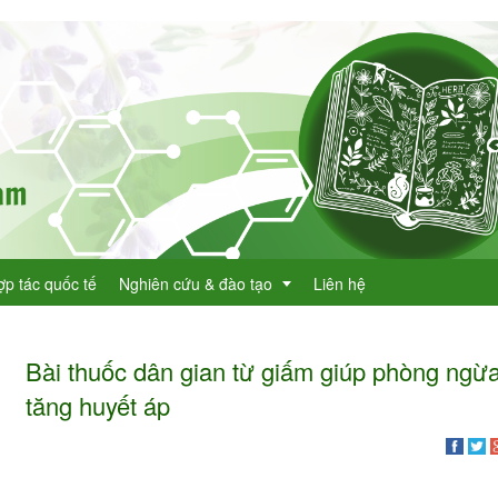
ợp tác quốc tế
Nghiên cứu & đào tạo
Liên hệ
Bài thuốc dân gian từ giấm giúp phòng ngừ
Dự án KHCN
tăng huyết áp
h lục cây thuốc
Đề tài nghiên cứu
dược
h lục cây thuốc Việt Nam
Đào tạo