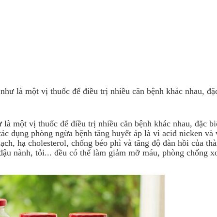
Ứng dụng KHCN
CN chăm sóc da
ng
Công nghệ giảm béo
hư là một vị thuốc để điều trị nhiều căn bệnh khác nhau, đặc
là một vị thuốc để điều trị nhiều căn bệnh khác nhau, đặc bi
tác dụng phòng ngừa bệnh tăng huyết áp là vì acid nicken và 
ch, hạ cholesterol, chống béo phì và tăng độ đàn hồi của th
ậu nành, tỏi... đều có thể làm giảm mỡ máu, phòng chống x