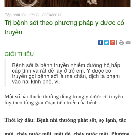
Cập nhật lúc: 17:03 - 22/04/2017
Trị bệnh sởi theo phương pháp y dược cổ
truyền
|
GIỚI THIỆU
Bệnh sởi là bệnh truyền nhiếm đường hô hấp
cấp tính và rất dễ lây ở trẻ em. Y dược cổ
truyền gọi bệnh sởi là ma chẩn, dịch tà phạm
vào hai kinh phế, vị.
Một số bài thuốc thường dùng trong y dược cổ truyền
tùy theo từng giai đoạn tiển triển của bệnh.
Thời kỳ đầu: Bệnh nhi thường phát sốt, sợ lạnh, tắc
mũi, chảy nước mũi, mắt đỏ, chảy nước mắt. Phương