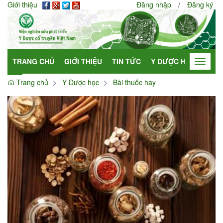
Giới thiệu
Đăng nhập
/
Đăng ký
TRANG CHỦ
GIỚI THIỆU
TIN TỨC
Y DƯỢC HỌC
HỢP
Toggle
navigat
Trang chủ
Y Dược học
Bài thuốc hay