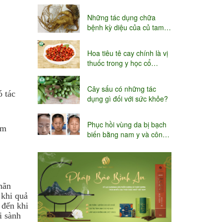
niệu
Những tác dụng chữa
bệnh kỳ diệu của củ tam
thất
Hoa tiêu tê cay chính là vị
thuốc trong y học cổ
truyền
Cây sấu có những tác
ó tác
dụng gì đối với sức khỏe?
Phục hồi vùng da bị bạch
ồm
biến bằng nam y và công
.
nghệ Thụy sĩ
hãn
 khi quả
 đến khi
i sành