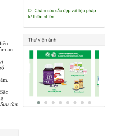
Chăm sóc sắc đẹp với liệu pháp
từ thiên nhiên
Thư viện ảnh
liên
tâm an
vị
bổ
 ấm.
 Sắc
ng
 Sưu tầm