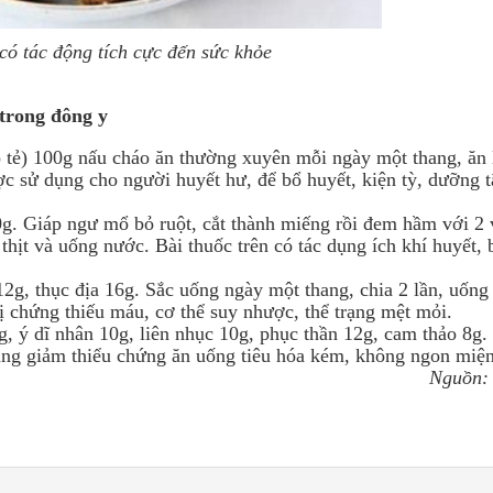
có tác động tích cực đến sức khỏe
 trong đông y
 tẻ) 100g nấu cháo ăn thường xuyên mỗi ngày một thang, ăn 
ợc sử dụng cho người huyết hư, để bổ huyết, kiện tỳ, dưỡng 
g. Giáp ngư mổ bỏ ruột, cắt thành miếng rồi đem hầm với 2 
 thịt và uống nước. Bài thuốc trên có tác dụng ích khí huyết, 
g, thục địa 16g. Sắc uống ngày một thang, chia 2 lần, uống
rị chứng thiếu máu, cơ thể suy nhược, thể trạng mệt mỏi.
g, ý dĩ nhân 10g, liên nhục 10g, phục thần 12g, cam thảo 8g.
dụng giảm thiểu chứng ăn uống tiêu hóa kém, không ngon miệ
Nguồn: