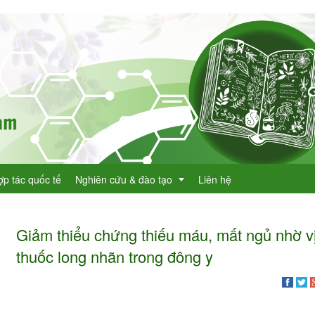
ợp tác quốc tế
Nghiên cứu & đào tạo
Liên hệ
Giảm thiểu chứng thiếu máu, mất ngủ nhờ v
Dự án KHCN
thuốc long nhãn trong đông y
h lục cây thuốc
Đề tài nghiên cứu
dược
h lục cây thuốc Việt Nam
Đào tạo