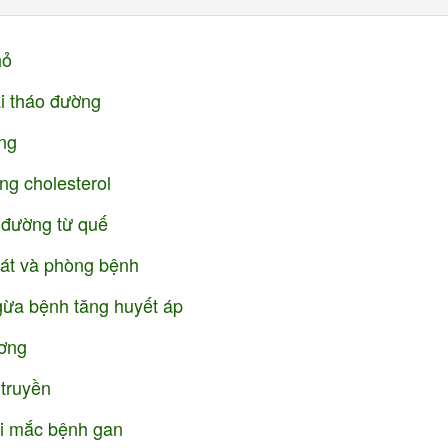
hỏ
ái tháo đường
ong
ng cholesterol
u đường từ quế
hát và phòng bệnh
gừa bệnh tăng huyết áp
ương
 truyền
ời mắc bệnh gan