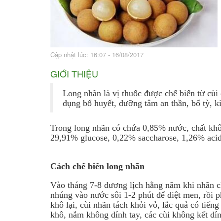
Bài thuốc hay
Sức khỏe ngàn và
Cập nhật lúc: 16:07 - 16/08/2017
GIỚI THIỆU
Long nhãn là vị thuốc được chế biến từ cùi 
dụng bổ huyết, dưỡng tâm an thần, bổ tỳ, 
Trong long nhãn có chứa 0,85% nước, chất khô
29,91% glucose, 0,22% saccharose, 1,26% acid ta
Cách chế biến long nhãn
Vào tháng 7-8 dương lịch hằng năm khi nhãn c
nhúng vào nước sôi 1-2 phút để diệt men, rồi 
khô lại, cùi nhãn tách khỏi vỏ, lắc quả có tiến
khô, nắm không dính tay, các cùi không kết dí