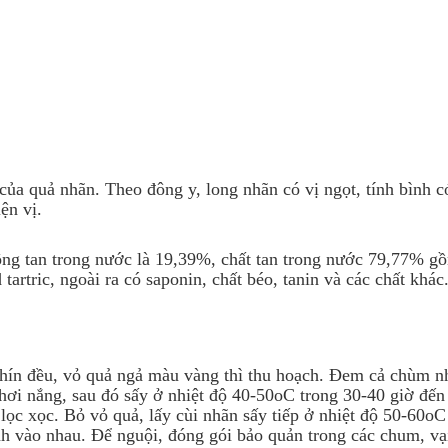
Ứng dụng KHCN
CN chăm sóc da
ng
Công nghệ giảm béo
của quả nhãn. Theo đông y, long nhãn có vị ngọt, tính bình c
kiện vị.
ng tan trong nước là 19,39%, chất tan trong nước 79,77% g
rtric, ngoài ra có saponin, chất béo, tanin và các chất khác
hín đều, vỏ quả ngả màu vàng thì thu hoạch. Đem cả chùm n
phơi nắng, sau đó sấy ở nhiệt độ 40-50oC trong 30-40 giờ đến
g lọc xọc. Bỏ vỏ quả, lấy cùi nhãn sấy tiếp ở nhiệt độ 50-60oC
nh vào nhau. Để nguội, đóng gói bảo quản trong các chum, vạ