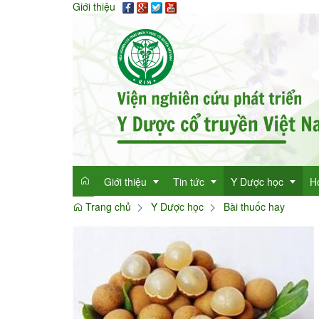
Giới thiệu
Giới thiệu
Tin tức
Y Dược học
H
Trang chủ
Y Dược học
Bài thuốc hay
Giới thiệu
Tin tức tổng hợp
Thông tin y học
Mục đích
Tin tức trong ngành
Cây thuốc quý
Dan
Chức năng nhiệm vụ
Làm đẹp với thảo 
Dan