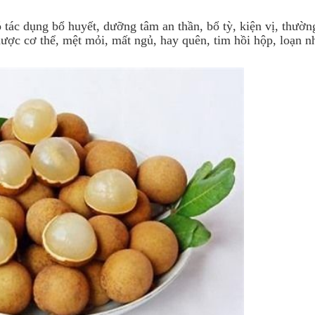
ó tác dụng bổ huyết, dưỡng tâm an thần, bổ tỳ, kiện vị, thườ
ược cơ thể, mệt mỏi, mất ngủ, hay quên, tim hồi hộp, loạn nh