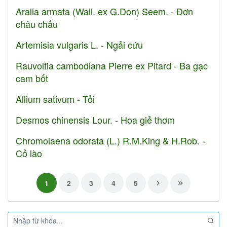
Aralia armata (Wall. ex G.Don) Seem. - Đơn
châu chấu
Artemisia vulgaris L. - Ngải cứu
Rauvolfia cambodiana Pierre ex Pitard - Ba gạc
cam bốt
Allium sativum - Tỏi
Desmos chinensis Lour. - Hoa giẻ thơm
Chromolaena odorata (L.) R.M.King & H.Rob. -
Cỏ lào
1
2
3
4
5