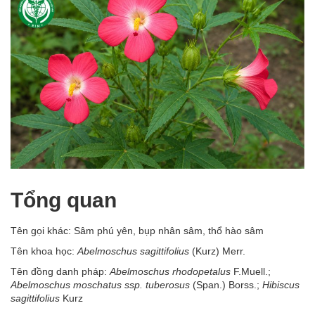
Tổng quan
Tên gọi khác: Sâm phú yên, bụp nhân sâm, thổ hào sâm
Tên khoa học:
Abelmoschus sagittifolius
(Kurz) Merr.
Tên đồng danh pháp:
Abelmoschus rhodopetalus
F.Muell.;
Abelmoschus moschatus ssp. tuberosus
(Span.) Borss.;
Hibiscus
sagittifolius
Kurz