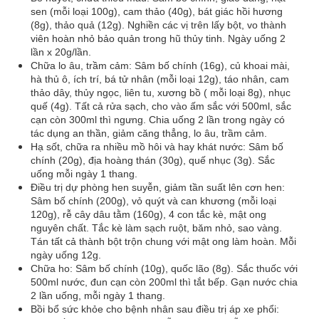
sen (mỗi loại 100g), cam thảo (40g), bát giác hồi hương
(8g), thảo quả (12g). Nghiền các vị trên lấy bột, vo thành
viên hoàn nhỏ bảo quản trong hũ thủy tinh. Ngày uống 2
lần x 20g/lần.
Chữa lo âu, trầm cảm: Sâm bố chính (16g), củ khoai mài,
hà thủ ô, ích trí, bá tử nhân (mỗi loại 12g), táo nhân, cam
thảo dây, thủy ngọc, liên tu, xương bồ ( mỗi loại 8g), nhục
quế (4g). Tất cả rửa sạch, cho vào ấm sắc với 500ml, sắc
cạn còn 300ml thì ngưng. Chia uống 2 lần trong ngày có
tác dụng an thần, giảm căng thẳng, lo âu, trầm cảm.
Hạ sốt, chữa ra nhiều mồ hôi và hay khát nước: Sâm bố
chính (20g), địa hoàng thán (30g), quế nhục (3g). Sắc
uống mỗi ngày 1 thang.
Điều trị dự phòng hen suyễn, giảm tần suất lên cơn hen:
Sâm bố chính (200g), vỏ quýt và can khương (mỗi loại
120g), rễ cây dâu tằm (160g), 4 con tắc kè, mật ong
nguyên chất. Tắc kè làm sạch ruột, băm nhỏ, sao vàng.
Tán tất cả thành bột trộn chung với mật ong làm hoàn. Mỗi
ngày uống 12g.
Chữa ho: Sâm bố chính (10g), quốc lão (8g). Sắc thuốc với
500ml nước, đun cạn còn 200ml thì tắt bếp. Gạn nước chia
2 lần uống, mỗi ngày 1 thang.
Bồi bổ sức khỏe cho bệnh nhân sau điều trị áp xe phổi: