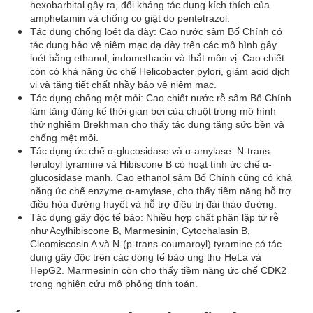
hexobarbital gây ra, đối kháng tác dụng kích thích của
amphetamin và chống co giật do pentetrazol.
Tác dụng chống loét dạ dày: Cao nước sâm Bố Chính có
tác dụng bảo vệ niêm mạc dạ dày trên các mô hình gây
loét bằng ethanol, indomethacin và thắt môn vị. Cao chiết
còn có khả năng ức chế Helicobacter pylori, giảm acid dịch
vị và tăng tiết chất nhầy bảo vệ niêm mạc.
Tác dụng chống mệt mỏi: Cao chiết nước rễ sâm Bố Chính
làm tăng đáng kể thời gian bơi của chuột trong mô hình
thử nghiệm Brekhman cho thấy tác dụng tăng sức bền và
chống mệt mỏi.
Tác dụng ức chế α-glucosidase và α-amylase: N-trans-
feruloyl tyramine và Hibiscone B có hoạt tính ức chế α-
glucosidase mạnh. Cao ethanol sâm Bố Chính cũng có khả
năng ức chế enzyme α-amylase, cho thấy tiềm năng hỗ trợ
điều hòa đường huyết và hỗ trợ điều trị đái tháo đường.
Tác dụng gây độc tế bào: Nhiều hợp chất phân lập từ rễ
như Acylhibiscone B, Marmesinin, Cytochalasin B,
Cleomiscosin A và N-(p-trans-coumaroyl) tyramine có tác
dụng gây độc trên các dòng tế bào ung thư HeLa và
HepG2. Marmesinin còn cho thấy tiềm năng ức chế CDK2
trong nghiên cứu mô phỏng tính toán.