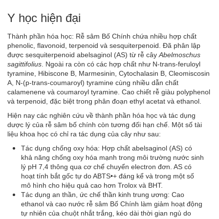
Y học hiện đại
Thành phần hóa học: Rễ sâm Bố Chính chứa nhiều hợp chất
phenolic, flavonoid, terpenoid và sesquiterpenoid. Đã phân lập
được sesquiterpenoid abelsaginol (AS) từ rễ cây
Abelmoschus
sagittifolius
. Ngoài ra còn có các hợp chất như N-trans-feruloyl
tyramine, Hibiscone B, Marmesinin, Cytochalasin B, Cleomiscosin
A, N-(p-trans-coumaroyl) tyramine cùng nhiều dẫn chất
calamenene và coumaroyl tyramine. Cao chiết rễ giàu polyphenol
và terpenoid, đặc biệt trong phân đoạn ethyl acetat và ethanol.
Hiện nay các nghiên cứu về thành phần hóa học và tác dụng
dược lý của rễ sâm bố chính còn tương đối hạn chế. Một số tài
liệu khoa học có chỉ ra tác dụng của cây như sau:
Tác dụng chống oxy hóa: Hợp chất abelsaginol (AS) có
khả năng chống oxy hóa mạnh trong môi trường nước sinh
lý pH 7,4 thông qua cơ chế chuyển electron đơn. AS có
hoạt tính bắt gốc tự do ABTS•+ đáng kể và trong một số
mô hình cho hiệu quả cao hơn Trolox và BHT.
Tác dụng an thần, ức chế thần kinh trung ương: Cao
ethanol và cao nước rễ sâm Bố Chính làm giảm hoạt động
tự nhiên của chuột nhắt trắng, kéo dài thời gian ngủ do