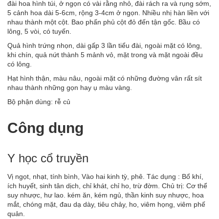
đài hoa hình túi, ở ngọn có vài rằng nhỏ, đài rách ra và rụng sớm,
5 cảnh hoa dài 5-6cm, rộng 3-4cm ở ngọn. Nhiều nhị hàn liền với
nhau thành một cột. Bao phấn phủ cột đỏ đến tận gốc. Bầu có
lông, 5 vòi, có tuyến.
Quả hình trứng nhọn, dài gấp 3 lần tiểu đài, ngoài mặt có lông,
khi chín, quả nứt thành 5 mảnh vỏ, mặt trong và mặt ngoài đều
có lông.
Hạt hình thận, màu nâu, ngoài mặt có những đường vân rất sít
nhau thành những gọn hay ụ màu vàng.
Bộ phận dùng: rễ củ
Công dụng
Y học cổ truyền
Vị ngọt, nhạt, tính bình, Vào hai kinh tỳ, phê. Tác dụng : Bổ khí,
ích huyết, sinh tân dịch, chỉ khát, chỉ ho, trừ đờm. Chủ trị: Cơ thể
suy nhược, hư lao. kém ăn, kém ngủ, thần kinh suy nhược, hoa
mắt, chóng mặt, đau dạ dày, tiêu chảy, ho, viêm họng, viêm phế
quản.