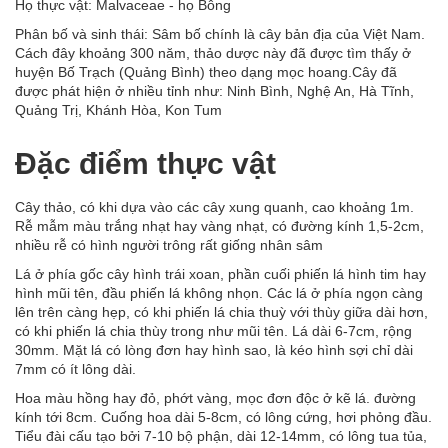
Họ thực vật: Malvaceae - họ Bông
Phân bố và sinh thái: Sâm bố chính là cây bản địa của Việt Nam.
Cách đây khoảng 300 năm, thảo dược này đã được tìm thấy ở
huyện Bố Trạch (Quảng Bình) theo dạng mọc hoang.Cây đã
được phát hiện ở nhiều tỉnh như: Ninh Bình, Nghệ An, Hà Tĩnh,
Quảng Trị, Khánh Hòa, Kon Tum
Đặc điểm thực vật
Cây thảo, có khi dựa vào các cây xung quanh, cao khoảng 1m.
Rễ mẫm màu trắng nhạt hay vàng nhạt, có đường kính 1,5-2cm,
nhiều rễ có hình người trông rất giống nhân sâm
Lá ở phía gốc cây hình trái xoan, phần cuối phiến lá hình tim hay
hình mũi tên, đầu phiến lá không nhọn. Các lá ở phía ngọn càng
lên trên càng hẹp, có khi phiến lá chia thuỳ với thùy giữa dài hơn,
có khi phiến lá chia thùy trong như mũi tên. Lá dài 6-7cm, rộng
30mm. Mặt lá có lòng đơn hay hình sao, là kéo hình sợi chỉ dài
7mm có ít lông dài.
Hoa màu hồng hay đỏ, phớt vàng, mọc đơn độc ở kẽ lá. đường
kính tới 8cm. Cuống hoa dài 5-8cm, có lông cứng, hơi phỏng đầu.
Tiểu đài cấu tạo bởi 7-10 bộ phận, dài 12-14mm, có lông tua tủa,