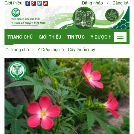
Giới thiệu
Đăng nhập
/
Đăng ký
TRANG CHỦ
GIỚI THIỆU
TIN TỨC
Y DƯỢC HỌC
HỢP
Toggle
navigat
Trang chủ
Y Dược học
Cây thuốc quý