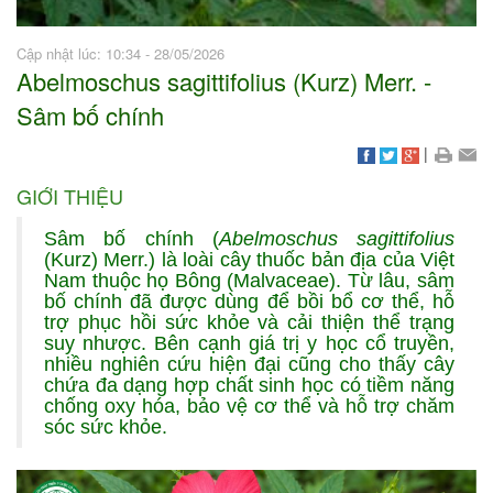
Cập nhật lúc: 10:34 - 28/05/2026
Abelmoschus sagittifolius (Kurz) Merr. -
Sâm bố chính
|
GIỚI THIỆU
Sâm bố chính (
Abelmoschus sagittifolius
(Kurz) Merr.) là loài cây thuốc bản địa của Việt
Nam thuộc họ Bông (Malvaceae). Từ lâu, sâm
bố chính đã được dùng để bồi bổ cơ thể, hỗ
trợ phục hồi sức khỏe và cải thiện thể trạng
suy nhược. Bên cạnh giá trị y học cổ truyền,
nhiều nghiên cứu hiện đại cũng cho thấy cây
chứa đa dạng hợp chất sinh học có tiềm năng
chống oxy hóa, bảo vệ cơ thể và hỗ trợ chăm
sóc sức khỏe.