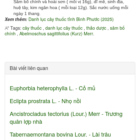
Sâm bố chính và hoài sơn ( mỗi vị 16g), dĩ mễ, sinh địa,
huệ tây, kim ngân hoa ( mỗi loại 12g). Sắc nước uống mỗi
ngày 1 thang.
Xem thêm:
Danh lục cây thuốc tỉnh Bình Phước (2025)
Tags:
cây thuốc
,
danh lục cây thuốc
,
thảo dược
,
sâm bố
chính
,
Abelmoschus sagittifolius (Kurz) Merr.
Bài viết liên quan
Euphorbia heterophylla L. - Cỏ mủ
Eclipta prostrata L. - Nhọ nồi
Ancistrocladus tectorius (Lour.) Merr - Trương
quân lợp nhà
Tabernaemontana bovina Lour. - Lài trâu