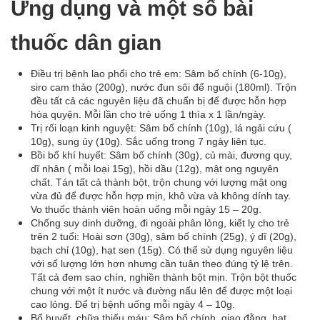
Ứng dụng và một số bài
thuốc dân gian
Điều trị bệnh lao phổi cho trẻ em: Sâm bố chính (6-10g),
siro cam thảo (200g), nước đun sôi để nguội (180ml). Trộn
đều tất cả các nguyên liệu đã chuẩn bị để được hỗn hợp
hòa quyện. Mỗi lần cho trẻ uống 1 thìa x 1 lần/ngày.
Trị rối loạn kinh nguyệt: Sâm bố chính (10g), lá ngải cứu (
10g), sung úy (10g). Sắc uống trong 7 ngày liên tục.
Bồi bổ khí huyết: Sâm bố chính (30g), củ mài, đương quy,
dĩ nhân ( mỗi loại 15g), hồi dầu (12g), mật ong nguyên
chất. Tán tất cả thành bột, trộn chung với lượng mật ong
vừa đủ để được hỗn hợp mịn, khô vừa và không dính tay.
Vo thuốc thành viên hoàn uống mỗi ngày 15 – 20g.
Chống suy dinh dưỡng, đi ngoài phân lỏng, kiết lỵ cho trẻ
trên 2 tuổi: Hoài sơn (30g), sâm bố chính (25g), ý dĩ (20g),
bạch chỉ (10g), hạt sen (15g). Có thể sử dụng nguyên liệu
với số lượng lớn hơn nhưng cần tuân theo đúng tỷ lệ trên.
Tất cả đem sao chín, nghiền thành bột mịn. Trộn bột thuốc
chung với một ít nước và đường nấu lên để được một loại
cao lỏng. Để trị bệnh uống mỗi ngày 4 – 10g.
Bổ huyết, chữa thiếu máu: Sâm bố chính, giao đằng, hạt