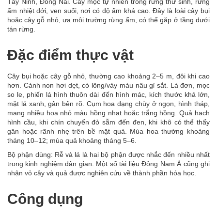
Tây Ninh, Đồng Nai. Cây mọc tự nhiên trong rừng thứ sinh, rừng
ẩm nhiệt đới, ven suối, nơi có độ ẩm khá cao. Đây là loài cây bụi
hoặc cây gỗ nhỏ, ưa môi trường rừng ẩm, có thể gặp ở tầng dưới
tán rừng.
Đặc điểm thực vật
Cây bụi hoặc cây gỗ nhỏ, thường cao khoảng 2–5 m, đôi khi cao
hơn. Cành non hơi dẹt, có lông/vảy màu nâu gỉ sắt. Lá đơn, mọc
so le, phiến lá hình thuôn dài đến hình mác, kích thước khá lớn,
mặt lá xanh, gân bên rõ. Cụm hoa dạng chùy ở ngọn, hình tháp,
mang nhiều hoa nhỏ màu hồng nhạt hoặc trắng hồng. Quả hạch
hình cầu, khi chín chuyển đỏ sẫm đến đen, khi khô có thể thấy
gân hoặc rãnh nhẹ trên bề mặt quả. Mùa hoa thường khoảng
tháng 10–12; mùa quả khoảng tháng 5–6.
Bộ phận dùng: Rễ và lá là hai bộ phận được nhắc đến nhiều nhất
trong kinh nghiệm dân gian. Một số tài liệu Đông Nam Á cũng ghi
nhận vỏ cây và quả được nghiên cứu về thành phần hóa học.
Công dụng