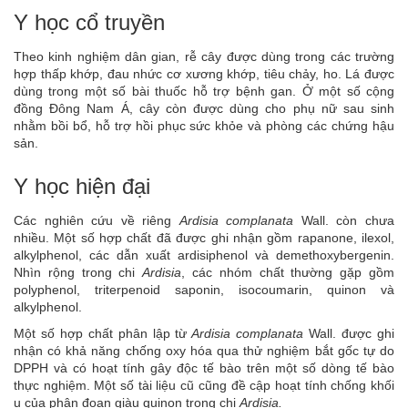
Y học cổ truyền
Theo kinh nghiệm dân gian, rễ cây được dùng trong các trường
hợp thấp khớp, đau nhức cơ xương khớp, tiêu chảy, ho. Lá được
dùng trong một số bài thuốc hỗ trợ bệnh gan. Ở một số cộng
đồng Đông Nam Á, cây còn được dùng cho phụ nữ sau sinh
nhằm bồi bổ, hỗ trợ hồi phục sức khỏe và phòng các chứng hậu
sản.
Y học hiện đại
Các nghiên cứu về riêng
Ardisia complanata
Wall. còn chưa
nhiều. Một số hợp chất đã được ghi nhận gồm rapanone, ilexol,
alkylphenol, các dẫn xuất ardisiphenol và demethoxybergenin.
Nhìn rộng trong chi
Ardisia
, các nhóm chất thường gặp gồm
polyphenol, triterpenoid saponin, isocoumarin, quinon và
alkylphenol.
Một số hợp chất phân lập từ
Ardisia complanata
Wall. được ghi
nhận có khả năng chống oxy hóa qua thử nghiệm bắt gốc tự do
DPPH và có hoạt tính gây độc tế bào trên một số dòng tế bào
thực nghiệm. Một số tài liệu cũ cũng đề cập hoạt tính chống khối
u của phân đoạn giàu quinon trong chi
Ardisia.