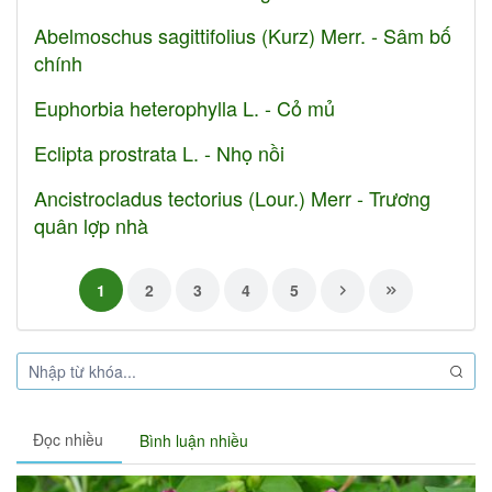
Abelmoschus sagittifolius (Kurz) Merr. - Sâm bố
chính
Euphorbia heterophylla L. - Cỏ mủ
Eclipta prostrata L. - Nhọ nồi
Ancistrocladus tectorius (Lour.) Merr - Trương
quân lợp nhà
1
2
3
4
5
Đọc nhiều
Bình luận nhiều