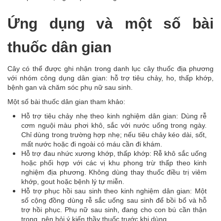
Ứng dụng và một số bài
thuốc dân gian
Cây có thể được ghi nhận trong danh lục cây thuốc địa phương
với nhóm công dụng dân gian: hỗ trợ tiêu chảy, ho, thấp khớp,
bệnh gan và chăm sóc phụ nữ sau sinh.
Một số bài thuốc dân gian tham khảo:
Hỗ trợ tiêu chảy nhẹ theo kinh nghiệm dân gian: Dùng rễ
cơm nguội màu phơi khô, sắc với nước uống trong ngày.
Chỉ dùng trong trường hợp nhẹ; nếu tiêu chảy kéo dài, sốt,
mất nước hoặc đi ngoài có máu cần đi khám.
Hỗ trợ đau nhức xương khớp, thấp khớp: Rễ khô sắc uống
hoặc phối hợp với các vị khu phong trừ thấp theo kinh
nghiệm địa phương. Không dùng thay thuốc điều trị viêm
khớp, gout hoặc bệnh lý tự miễn.
Hỗ trợ phục hồi sau sinh theo kinh nghiệm dân gian: Một
số cộng đồng dùng rễ sắc uống sau sinh để bồi bổ và hỗ
trợ hồi phục. Phụ nữ sau sinh, đang cho con bú cần thận
trọng, nên hỏi ý kiến thầy thuốc trước khi dùng.