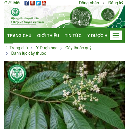
Giới thiệu
Đăng nhập
/
Đăng ký
TRANG CHỦ
GIỚI THIỆU
TIN TỨC
Y DƯỢC HỌC
HỢP
Toggle
navigat
Trang chủ
Y Dược học
Cây thuốc quý
Danh lục cây thuốc