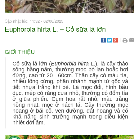
Cập nhật lúc: 11:32 - 02/06/2025
Euphorbia hirta L. – Cỏ sữa lá lớn
|
GIỚI THIỆU
Cỏ sữa lá lớn (
Euphorbia hirta
L.), là cây thảo
sống hằng năm, thường mọc bò lan hoặc hơi
đứng, cao từ 20 - 60cm. Thân cây có màu tía,
nhiều lông cứng, phân nhánh mạnh từ gốc và
tiết nhựa trắng khi bẻ. Lá mọc đối, hình bầu
dục, mép có răng cưa nhỏ, thường có đốm tía
ở giữa phiến. Cụm hoa rất nhỏ, màu trắng
hồng nhạt, mọc ở nách lá. Cây thường mọc
hoang ở bãi cỏ, ven đường, đất hoang và có
khả năng sinh trưởng mạnh trong điều kiện
nhiệt đới ẩm.