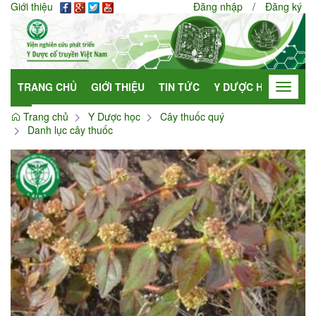
Giới thiệu
Đăng nhập
/
Đăng ký
TRANG CHỦ
GIỚI THIỆU
TIN TỨC
Y DƯỢC HỌC
HỢP
Toggle
navigat
Trang chủ
Y Dược học
Cây thuốc quý
Danh lục cây thuốc