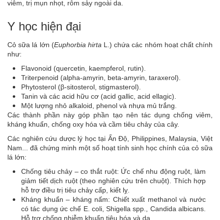
viêm, trị mụn nhọt, rôm sảy ngoài da.
Y học hiện đại
Cỏ sữa lá lớn (
Euphorbia hirta
L.) chứa các nhóm hoạt chất chính
như:
Flavonoid (quercetin, kaempferol, rutin).
Triterpenoid (alpha-amyrin, beta-amyrin, taraxerol).
Phytosterol (β-sitosterol, stigmasterol).
Tanin và các acid hữu cơ (acid gallic, acid ellagic).
Một lượng nhỏ alkaloid, phenol và nhựa mủ trắng.
Các thành phần này góp phần tạo nên tác dụng chống viêm,
kháng khuẩn, chống oxy hóa và cầm tiêu chảy của cây.
Các nghiên cứu dược lý học tại Ấn Độ, Philippines, Malaysia, Việt
Nam... đã chứng minh một số hoạt tính sinh học chính của cỏ sữa
lá lớn:
Chống tiêu chảy – co thắt ruột: Ức chế nhu động ruột, làm
giảm tiết dịch ruột (theo nghiên cứu trên chuột). Thích hợp
hỗ trợ điều trị tiêu chảy cấp, kiết lỵ.
Kháng khuẩn – kháng nấm: Chiết xuất methanol và nước
có tác dụng ức chế E. coli, Shigella spp., Candida albicans.
Hỗ trợ chống nhiễm khuẩn tiêu hóa và da.