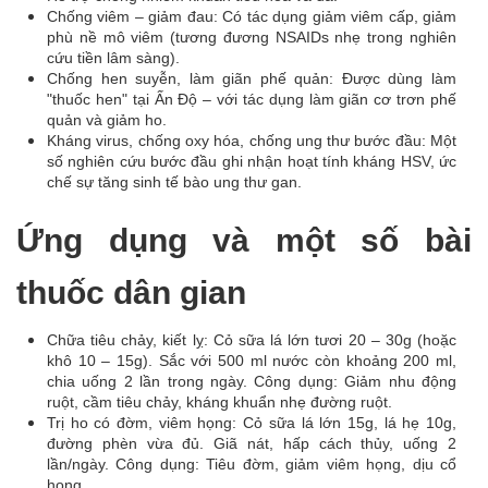
Chống viêm – giảm đau: Có tác dụng giảm viêm cấp, giảm
phù nề mô viêm (tương đương NSAIDs nhẹ trong nghiên
cứu tiền lâm sàng).
Chống hen suyễn, làm giãn phế quản: Được dùng làm
"thuốc hen" tại Ấn Độ – với tác dụng làm giãn cơ trơn phế
quản và giảm ho.
Kháng virus, chống oxy hóa, chống ung thư bước đầu: Một
số nghiên cứu bước đầu ghi nhận hoạt tính kháng HSV, ức
chế sự tăng sinh tế bào ung thư gan.
Ứng dụng và một số bài
thuốc dân gian
Chữa tiêu chảy, kiết lỵ: Cỏ sữa lá lớn tươi 20 – 30g (hoặc
khô 10 – 15g). Sắc với 500 ml nước còn khoảng 200 ml,
chia uống 2 lần trong ngày. Công dụng: Giảm nhu động
ruột, cầm tiêu chảy, kháng khuẩn nhẹ đường ruột.
Trị ho có đờm, viêm họng: Cỏ sữa lá lớn 15g, lá hẹ 10g,
đường phèn vừa đủ. Giã nát, hấp cách thủy, uống 2
lần/ngày. Công dụng: Tiêu đờm, giảm viêm họng, dịu cổ
họng