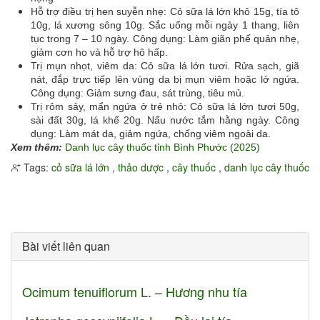
Hỗ trợ điều trị hen suyễn nhẹ: Cỏ sữa lá lớn khô 15g, tía tô
10g, lá xương sông 10g. Sắc uống mỗi ngày 1 thang, liên
tục trong 7 – 10 ngày. Công dụng: Làm giãn phế quản nhẹ,
giảm cơn ho và hỗ trợ hô hấp.
Trị mụn nhọt, viêm da: Cỏ sữa lá lớn tươi. Rửa sạch, giã
nát, đắp trực tiếp lên vùng da bị mụn viêm hoặc lở ngứa.
Công dụng: Giảm sưng đau, sát trùng, tiêu mủ.
Trị rôm sảy, mẩn ngứa ở trẻ nhỏ: Cỏ sữa lá lớn tươi 50g,
sài đất 30g, lá khế 20g. Nấu nước tắm hằng ngày. Công
dụng: Làm mát da, giảm ngứa, chống viêm ngoài da.
Xem thêm:
Danh lục cây thuốc tỉnh Bình Phước (2025)
Tags:
cỏ sữa lá lớn
,
thảo dược
,
cây thuốc
,
danh lục cây thuốc
Bài viết liên quan
Ocimum tenuiflorum L. – Hương nhu tía