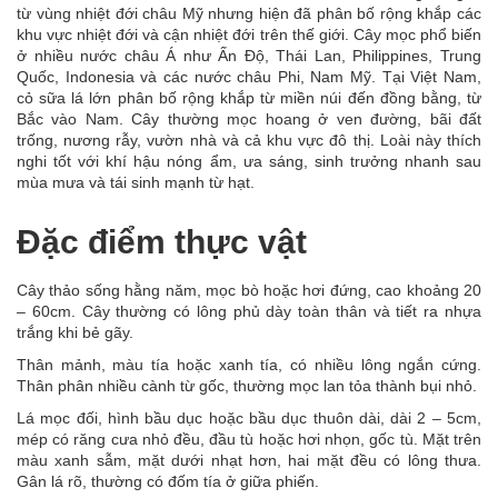
từ vùng nhiệt đới châu Mỹ nhưng hiện đã phân bố rộng khắp các
khu vực nhiệt đới và cận nhiệt đới trên thế giới. Cây mọc phổ biến
ở nhiều nước châu Á như Ấn Độ, Thái Lan, Philippines, Trung
Quốc, Indonesia và các nước châu Phi, Nam Mỹ. Tại Việt Nam,
cỏ sữa lá lớn phân bố rộng khắp từ miền núi đến đồng bằng, từ
Bắc vào Nam. Cây thường mọc hoang ở ven đường, bãi đất
trống, nương rẫy, vườn nhà và cả khu vực đô thị. Loài này thích
nghi tốt với khí hậu nóng ẩm, ưa sáng, sinh trưởng nhanh sau
mùa mưa và tái sinh mạnh từ hạt.
Đặc điểm thực vật
Cây thảo sống hằng năm, mọc bò hoặc hơi đứng, cao khoảng 20
– 60cm. Cây thường có lông phủ dày toàn thân và tiết ra nhựa
trắng khi bẻ gãy.
Thân mảnh, màu tía hoặc xanh tía, có nhiều lông ngắn cứng.
Thân phân nhiều cành từ gốc, thường mọc lan tỏa thành bụi nhỏ.
Lá mọc đối, hình bầu dục hoặc bầu dục thuôn dài, dài 2 – 5cm,
mép có răng cưa nhỏ đều, đầu tù hoặc hơi nhọn, gốc tù. Mặt trên
màu xanh sẫm, mặt dưới nhạt hơn, hai mặt đều có lông thưa.
Gân lá rõ, thường có đốm tía ở giữa phiến.