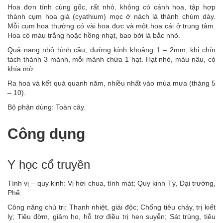
Hoa đơn tính cùng gốc, rất nhỏ, không có cánh hoa, tập hợp
thành cụm hoa giả (cyathium) mọc ở nách lá thành chùm dày.
Mỗi cụm hoa thường có vài hoa đực và một hoa cái ở trung tâm.
Hoa có màu trắng hoặc hồng nhạt, bao bởi lá bắc nhỏ.
Quả nang nhỏ hình cầu, đường kính khoảng 1 – 2mm, khi chín
tách thành 3 mảnh, mỗi mảnh chứa 1 hạt. Hạt nhỏ, màu nâu, có
khía mờ.
Ra hoa và kết quả quanh năm, nhiều nhất vào mùa mưa (tháng 5
– 10).
Bộ phận dùng: Toàn cây.
Công dụng
Y học cổ truyền
Tính vị – quy kinh: Vị hơi chua, tính mát; Quy kinh Tỳ, Đại trường,
Phế.
Công năng chủ trị: Thanh nhiệt, giải độc; Chống tiêu chảy, trị kiết
lỵ; Tiêu đờm, giảm ho, hỗ trợ điều trị hen suyễn; Sát trùng, tiêu