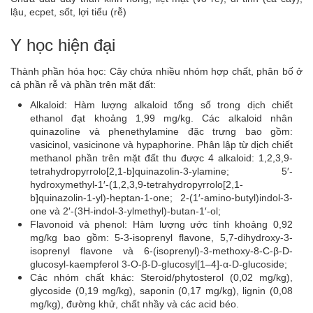
lậu, ecpet, sốt, lợi tiểu (rễ)
Y học hiện đại
Thành phần hóa học: Cây chứa nhiều nhóm hợp chất, phân bố ở
cả phần rễ và phần trên mặt đất:
Alkaloid: Hàm lượng alkaloid tổng số trong dịch chiết
ethanol đạt khoảng 1,99 mg/kg. Các alkaloid nhân
quinazoline và phenethylamine đặc trưng bao gồm:
vasicinol, vasicinone và hypaphorine. Phân lập từ dịch chiết
methanol phần trên mặt đất thu được 4 alkaloid: 1,2,3,9-
tetrahydropyrrolo[2,1-b]quinazolin-3-ylamine; 5′-
hydroxymethyl-1′-(1,2,3,9-tetrahydropyrrolo[2,1-
b]quinazolin-1-yl)-heptan-1-one; 2-(1′-amino-butyl)indol-3-
one và 2′-(3H-indol-3-ylmethyl)-butan-1′-ol;
Flavonoid và phenol: Hàm lượng ước tính khoảng 0,92
mg/kg bao gồm: 5-3-isoprenyl flavone, 5,7-dihydroxy-3-
isoprenyl flavone và 6-(isoprenyl)-3-methoxy-8-C-β-D-
glucosyl-kaempferol 3-O-β-D-glucosyl[1–4]-α-D-glucoside;
Các nhóm chất khác: Steroid/phytosterol (0,02 mg/kg),
glycoside (0,19 mg/kg), saponin (0,17 mg/kg), lignin (0,08
mg/kg), đường khử, chất nhầy và các acid béo.