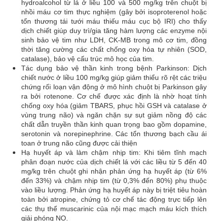
hydroalcohol từ lá ở liều 100 và 500 mg/kg trên chuột bị
nhồi máu cơ tim thực nghiệm (gây bởi isoproterenol hoặc
tổn thương tái tưới máu thiếu máu cục bộ IRI) cho thấy
dịch chiết giúp duy trì/gia tăng hàm lượng các enzyme nội
sinh bảo vệ tim như LDH, CK-MB trong mô cơ tim, đồng
thời tăng cường các chất chống oxy hóa tự nhiên (SOD,
catalase), bảo vệ cấu trúc mô học của tim.
Tác dụng bảo vệ thần kinh trong bệnh Parkinson: Dịch
chiết nước ở liều 100 mg/kg giúp giảm thiểu rõ rệt các triệu
chứng rối loạn vận động ở mô hình chuột bị Parkinson gây
ra bởi rotenone. Cơ chế được xác định là nhờ hoạt tính
chống oxy hóa (giảm TBARS, phục hồi GSH và catalase ở
vùng trung não) và ngăn chặn sự sụt giảm nồng độ các
chất dẫn truyền thần kinh quan trọng bao gồm dopamine,
serotonin và norepinephrine. Các tổn thương bạch cầu ái
toan ở trung não cũng được cải thiện
Hạ huyết áp và làm chậm nhịp tim: Khi tiêm tĩnh mạch
phân đoạn nước của dịch chiết lá với các liều từ 5 đến 40
mg/kg trên chuột ghi nhận phản ứng hạ huyết áp (từ 6%
đến 33%) và chậm nhịp tim (từ 0,3% đến 80%) phụ thuộc
vào liều lượng. Phản ứng hạ huyết áp này bị triệt tiêu hoàn
toàn bởi atropine, chứng tỏ cơ chế tác động trực tiếp lên
các thụ thể muscarinic của nội mạc mạch máu kích thích
giải phóng NO.