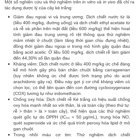
Một số nghiên cứu và thử nghiệm trên
in vitro
và
in vivo
đã chỉ ra
tác dụng dược lý của cây ké trắng:
Giảm đau ngoại vi và trung ương: Dịch chiết nước từ lá
(liều 400 mg/kg, đường uống) và dịch chiết ethyl acetate từ
cả rễ và phần trên mặt đất (liều 600 mg/kg) thể hiện hoạt
tính giảm đau trung ương rõ rệt thông qua thử nghiệm
mâm nhiệt ở chuột (làm tăng thời gian chịu đựng nhiệt),
đồng thời giảm đau ngoại vi trong mô hình gây quặn đau
bằng acid acetic. Ở liều 500 mg/kg, dịch chiết rễ làm giảm
đến 44,30% số lần quặn đau
Kháng viêm: Dịch chiết nước ở liều 400 mg/kg ức chế đáng
kể mô hình gây phù bàn chân chuột bằng carrageenan
(tuy nhiên không ức chế được tình trạng phù do acid
arachidonic gây ra). Điều này gợi ý cơ chế kháng viêm có
chọn lọc, có thể liên quan đến con đường cyclooxygenase
(COX) tương tự như indomethacin.
Chống oxy hóa: Dịch chiết rễ Ké trắng có hiệu suất chống
oxy hóa mạnh nhất so với thân, lá và toàn cây (theo thứ tự:
rễ > thân > lá > toàn cây), thể hiện qua các thử nghiệm
quét gốc tự do DPPH (IC₅₀ = 50 µg/mL), trung hòa NO,
quét superoxide và ức chế quá trình peroxy hóa lipid ở mô
gan chuột.
Trong nhồi máu cơ tim: Thử nghiệm dịch chiết