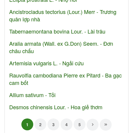
Ancistrocladus tectorius (Lour.) Merr - Trương
quân lợp nhà
Tabernaemontana bovina Lour. - Lài trâu
Aralia armata (Wall. ex G.Don) Seem. - Đơn
châu chấu
Artemisia vulgaris L. - Ngải cứu
Rauvolfia cambodiana Pierre ex Pitard - Ba gạc
cam bốt
Allium sativum - Tỏi
Desmos chinensis Lour. - Hoa giẻ thơm
1
2
3
4
5