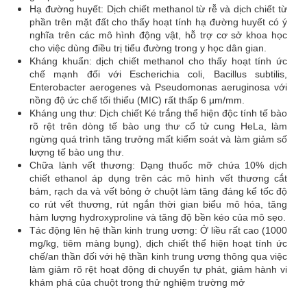
Hạ đường huyết: Dịch chiết methanol từ rễ và dịch chiết từ
phần trên mặt đất cho thấy hoạt tính hạ đường huyết có ý
nghĩa trên các mô hình động vật, hỗ trợ cơ sở khoa học
cho việc dùng điều trị tiểu đường trong y học dân gian.
Kháng khuẩn: dịch chiết methanol cho thấy hoạt tính ức
chế mạnh đối với Escherichia coli, Bacillus subtilis,
Enterobacter aerogenes và Pseudomonas aeruginosa với
nồng độ ức chế tối thiểu (MIC) rất thấp 6 µm/mm.
Kháng ung thư: Dịch chiết Ké trắng thể hiện độc tính tế bào
rõ rệt trên dòng tế bào ung thư cổ tử cung HeLa, làm
ngừng quá trình tăng trưởng mất kiểm soát và làm giảm số
lượng tế bào ung thư.
Chữa lành vết thương: Dạng thuốc mỡ chứa 10% dịch
chiết ethanol áp dụng trên các mô hình vết thương cắt
bám, rạch da và vết bỏng ở chuột làm tăng đáng kể tốc độ
co rút vết thương, rút ngắn thời gian biểu mô hóa, tăng
hàm lượng hydroxyproline và tăng độ bền kéo của mô sẹo.
Tác động lên hệ thần kinh trung ương: Ở liều rất cao (1000
mg/kg, tiêm màng bụng), dịch chiết thể hiện hoạt tính ức
chế/an thần đối với hệ thần kinh trung ương thông qua việc
làm giảm rõ rệt hoạt động di chuyển tự phát, giảm hành vi
khám phá của chuột trong thử nghiệm trường mở