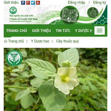
Giới thiệu
Đăng nhập
/
Đăng ký
TRANG CHỦ
GIỚI THIỆU
TIN TỨC
Y DƯỢC HỌC
HỢP
Toggle
navigat
Trang chủ
Y Dược học
Cây thuốc quý