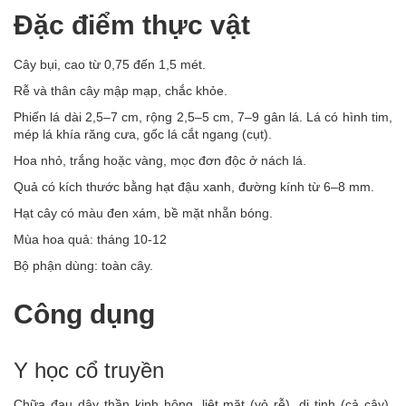
Đặc điểm thực vật
Cây bụi, cao từ 0,75 đến 1,5 mét.
Rễ và thân cây mập mạp, chắc khỏe.
Phiến lá dài 2,5–7 cm, rộng 2,5–5 cm, 7–9 gân lá. Lá có hình tim,
mép lá khía răng cưa, gốc lá cắt ngang (cụt).
Hoa nhỏ, trắng hoặc vàng, mọc đơn độc ở nách lá.
Quả có kích thước bằng hạt đậu xanh, đường kính từ 6–8 mm.
Hạt cây có màu đen xám, bề mặt nhẵn bóng.
Mùa hoa quả: tháng 10-12
Bộ phận dùng: toàn cây.
Công dụng
Y học cổ truyền
Chữa đau dây thần kinh hông, liệt mặt (vỏ rễ), di tinh (cả cây),