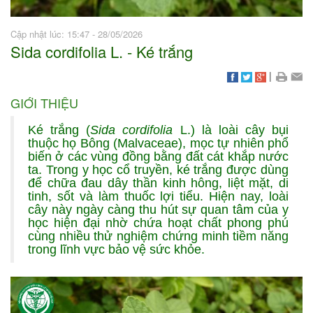
Cập nhật lúc: 15:47 - 28/05/2026
Sida cordifolia L. - Ké trắng
|
GIỚI THIỆU
Ké trắng (
Sida cordifolia
L.) là loài cây bụi
thuộc họ Bông (Malvaceae), mọc tự nhiên phổ
biến ở các vùng đồng bằng đất cát khắp nước
ta. Trong y học cổ truyền, ké trắng được dùng
để chữa đau dây thần kinh hông, liệt mặt, di
tinh, sốt và làm thuốc lợi tiểu. Hiện nay, loài
cây này ngày càng thu hút sự quan tâm của y
học hiện đại nhờ chứa hoạt chất phong phú
cùng nhiều thử nghiệm chứng minh tiềm năng
trong lĩnh vực bảo vệ sức khỏe.