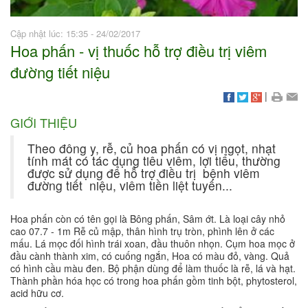
Cập nhật lúc: 15:35 - 24/02/2017
Hoa phấn - vị thuốc hỗ trợ điều trị viêm
đường tiết niệu
|
GIỚI THIỆU
Theo đông y, rễ, củ hoa phấn có vị ngọt, nhạt
tính mát có tác dụng tiêu viêm, lợi tiểu, thường
được sử dụng để hỗ trợ điều trị bệnh viêm
đường tiết niệu, viêm tiền liệt tuyến...
Hoa phấn còn có tên gọi là Bông phấn, Sâm ớt. Là loại cây nhỏ
cao 07.7 - 1m Rễ củ mập, thân hình trụ tròn, phình lên ở các
mấu. Lá mọc đối hình trái xoan, đầu thuôn nhọn. Cụm hoa mọc ở
đầu cành thành xim, có cuống ngắn, Hoa có màu đỏ, vàng. Quả
có hình cầu màu đen. Bộ phận dùng để làm thuốc là rễ, lá và hạt.
Thành phần hóa học có trong hoa phấn gồm tinh bột, phytosterol,
acid hữu cơ.