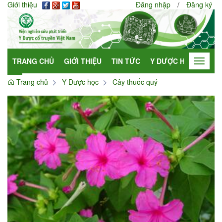
Giới thiệu
Đăng nhập
/
Đăng ký
TRANG CHỦ
GIỚI THIỆU
TIN TỨC
Y DƯỢC HỌC
HỢP
Toggle
navigat
Trang chủ
Y Dược học
Cây thuốc quý