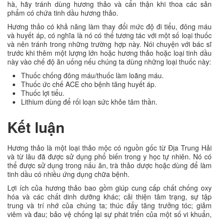
hà, hãy tránh dùng hương thảo và cẩn thận khi thoa các sản
phẩm có chứa tinh dầu hương thảo.
Hương thảo có khả năng làm thay đổi mức độ đi tiểu, đông máu
và huyết áp, có nghĩa là nó có thể tương tác với một số loại thuốc
và nên tránh trong những trường hợp này. Nói chuyện với bác sĩ
trước khi thêm một lượng lớn hoặc hương thảo hoặc loại tinh dầu
này vào chế độ ăn uống nếu chúng ta dùng những loại thuốc này:
Thuốc chống đông máu/thuốc làm loãng máu.
Thuốc ức chế ACE cho bệnh tăng huyết áp.
Thuốc lợi tiểu.
Lithium dùng để rối loạn sức khỏe tâm thần.
Kết luận
Hương thảo là một loại thảo mộc có nguồn gốc từ Địa Trung Hải
và từ lâu đã được sử dụng phổ biến trong y học tự nhiên. Nó có
thể được sử dụng trong nấu ăn, trà thảo dược hoặc dùng để làm
tinh dầu có nhiều ứng dụng chữa bệnh.
Lợi ích của hương thảo bao gồm giúp cung cấp chất chống oxy
hóa và các chất dinh dưỡng khác; cải thiện tâm trạng, sự tập
trung và trí nhớ của chúng ta; thúc đẩy tăng trưởng tóc; giảm
viêm và đau; bảo vệ chống lại sự phát triển của một số vi khuẩn,