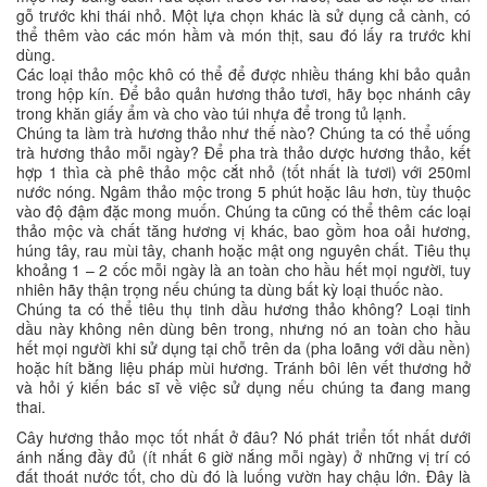
gỗ trước khi thái nhỏ. Một lựa chọn khác là sử dụng cả cành, có
thể thêm vào các món hầm và món thịt, sau đó lấy ra trước khi
dùng.
Các loại thảo mộc khô có thể để được nhiều tháng khi bảo quản
trong hộp kín. Để bảo quản hương thảo tươi, hãy bọc nhánh cây
trong khăn giấy ẩm và cho vào túi nhựa để trong tủ lạnh.
Chúng ta làm trà hương thảo như thế nào? Chúng ta có thể uống
trà hương thảo mỗi ngày? Để pha trà thảo dược hương thảo, kết
hợp 1 thìa cà phê thảo mộc cắt nhỏ (tốt nhất là tươi) với 250ml
nước nóng. Ngâm thảo mộc trong 5 phút hoặc lâu hơn, tùy thuộc
vào độ đậm đặc mong muốn. Chúng ta cũng có thể thêm các loại
thảo mộc và chất tăng hương vị khác, bao gồm hoa oải hương,
húng tây, rau mùi tây, chanh hoặc mật ong nguyên chất. Tiêu thụ
khoảng 1 – 2 cốc mỗi ngày là an toàn cho hầu hết mọi người, tuy
nhiên hãy thận trọng nếu chúng ta dùng bất kỳ loại thuốc nào.
Chúng ta có thể tiêu thụ tinh dầu hương thảo không? Loại tinh
dầu này không nên dùng bên trong, nhưng nó an toàn cho hầu
hết mọi người khi sử dụng tại chỗ trên da (pha loãng với dầu nền)
hoặc hít bằng liệu pháp mùi hương. Tránh bôi lên vết thương hở
và hỏi ý kiến ​​​​bác sĩ về việc sử dụng nếu chúng ta đang mang
thai.
Cây hương thảo mọc tốt nhất ở đâu? Nó phát triển tốt nhất dưới
ánh nắng đầy đủ (ít nhất 6 giờ nắng mỗi ngày) ở những vị trí có
đất thoát nước tốt, cho dù đó là luống vườn hay chậu lớn. Đây là