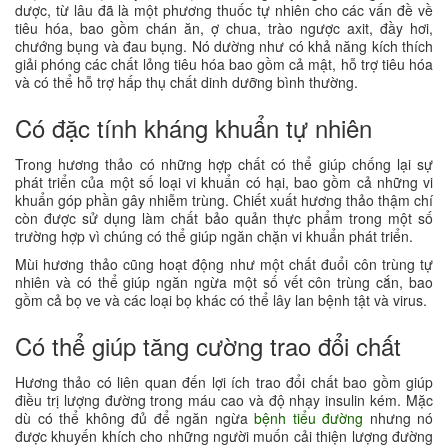
dược, từ lâu đã là một phương thuốc tự nhiên cho các vấn đề về
tiêu hóa, bao gồm chán ăn, ợ chua, trào ngược axit, đầy hơi,
chướng bụng và đau bụng. Nó dường như có khả năng kích thích
giải phóng các chất lỏng tiêu hóa bao gồm cả mật, hỗ trợ tiêu hóa
và có thể hỗ trợ hấp thụ chất dinh dưỡng bình thường.
Có đặc tính kháng khuẩn tự nhiên
Trong hương thảo có những hợp chất có thể giúp chống lại sự
phát triển của một số loại vi khuẩn có hại, bao gồm cả những vi
khuẩn góp phần gây nhiễm trùng. Chiết xuất hương thảo thậm chí
còn được sử dụng làm chất bảo quản thực phẩm trong một số
trường hợp vì chúng có thể giúp ngăn chặn vi khuẩn phát triển.
Mùi hương thảo cũng hoạt động như một chất đuổi côn trùng tự
nhiên và có thể giúp ngăn ngừa một số vết côn trùng cắn, bao
gồm cả bọ ve và các loại bọ khác có thể lây lan bệnh tật và virus.
Có thể giúp tăng cường trao đổi chất
Hương thảo có liên quan đến lợi ích trao đổi chất bao gồm giúp
điều trị lượng đường trong máu cao và độ nhạy insulin kém. Mặc
dù có thể không đủ để ngăn ngừa
bệnh tiểu đường
nhưng nó
được khuyến khích cho những người muốn cải thiện lượng đường