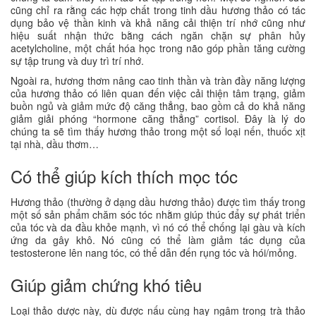
cũng chỉ ra rằng các hợp chất trong tinh dầu hương thảo có tác
dụng bảo vệ thần kinh và khả năng cải thiện trí nhớ cũng như
hiệu suất nhận thức bằng cách ngăn chặn sự phân hủy
acetylcholine, một chất hóa học trong não góp phần tăng cường
sự tập trung và duy trì trí nhớ.
Ngoài ra, hương thơm nâng cao tinh thần và tràn đầy năng lượng
của hương thảo có liên quan đến việc cải thiện tâm trạng, giảm
buồn ngủ và giảm mức độ căng thẳng, bao gồm cả do khả năng
giảm giải phóng “hormone căng thẳng” cortisol. Đây là lý do
chúng ta sẽ tìm thấy hương thảo trong một số loại nến, thuốc xịt
tại nhà, dầu thơm…
Có thể giúp kích thích mọc tóc
Hương thảo (thường ở dạng dầu hương thảo) được tìm thấy trong
một số sản phẩm chăm sóc tóc nhằm giúp thúc đẩy sự phát triển
của tóc và da đầu khỏe mạnh, vì nó có thể chống lại gàu và kích
ứng da gây khô. Nó cũng có thể làm giảm tác dụng của
testosterone lên nang tóc, có thể dẫn đến rụng tóc và hói/mỏng.
Giúp giảm chứng khó tiêu
Loại thảo dược này, dù được nấu cùng hay ngâm trong trà thảo