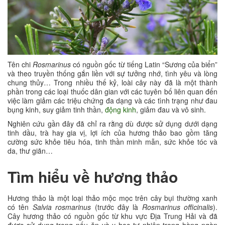
Tên chi
Rosmarinus
có nguồn gốc từ tiếng Latin “Sương của biển”
và theo truyền thống gắn liền với sự tưởng nhớ, tình yêu và lòng
chung thủy… Trong nhiều thế kỷ, loài cây này đã là một thành
phần trong các loại thuốc dân gian với các tuyên bố liên quan đến
việc làm giảm các triệu chứng đa dạng và các tình trạng như đau
bụng kinh, suy giảm tinh thần,
động kinh
, giảm đau và vô sinh.
Nghiên cứu gần đây đã chỉ ra rằng dù được sử dụng dưới dạng
tinh dầu, trà hay gia vị, lợi ích của hương thảo bao gồm tăng
cường sức khỏe tiêu hóa, tinh thần minh mẫn, sức khỏe tóc và
da, thư giãn…
Tìm hiểu về hương thảo
Hương thảo là một loại thảo mộc mọc trên cây bụi thường xanh
có tên
Salvia rosmarinus
(trước đây là
Rosmarinus officinalis
).
Cây hương thảo có nguồn gốc từ khu vực Địa Trung Hải và đã