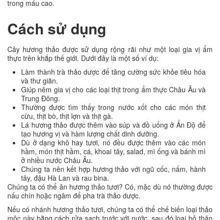
trong máu cao.
Cách sử dụng
Cây hương thảo được sử dụng rộng rãi như một loại gia vị ẩm
thực trên khắp thế giới. Dưới đây là một số ví dụ:
Làm thành trà thảo dược để tăng cường sức khỏe tiêu hóa
và thư giãn.
Giúp nêm gia vị cho các loại thịt trong ẩm thực Châu Âu và
Trung Đông.
Thường được tìm thấy trong nước xốt cho các món thịt
cừu, thịt bò, thịt lợn và thịt gà.
Lá hương thảo được thêm vào súp và đồ uống ở Ấn Độ để
tạo hương vị và hàm lượng chất dinh dưỡng.
Dù ở dạng khô hay tươi, nó đều được thêm vào các món
hầm, món thịt hầm, cá, khoai tây, salad, mì ống và bánh mì
ở nhiều nước Châu Âu.
Chúng ta nên kết hợp hương thảo với ngũ cốc, nấm, hành
tây, đậu Hà Lan và rau bina.
Chúng ta có thể ăn hương thảo tươi? Có, mặc dù nó thường được
nấu chín hoặc ngâm để pha trà thảo dược.
Nếu có nhánh hương thảo tươi, chúng ta có thể chế biến loại thảo
mộc này bằng cách rửa sạch trước với nước, sau đó loại bỏ thân