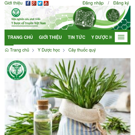
Giới thiệu
Đăng nhập
/
Đăng ký
TRANG CHỦ
GIỚI THIỆU
TIN TỨC
Y DƯỢC HỌC
HỢP
Toggle
navigat
Trang chủ
Y Dược học
Cây thuốc quý