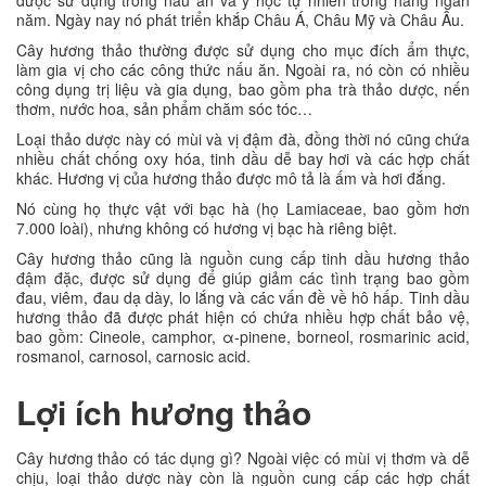
được sử dụng trong nấu ăn và y học tự nhiên trong hàng ngàn
năm. Ngày nay nó phát triển khắp Châu Á, Châu Mỹ và Châu Âu.
Cây hương thảo thường được sử dụng cho mục đích ẩm thực,
làm gia vị cho các công thức nấu ăn. Ngoài ra, nó còn có nhiều
công dụng trị liệu và gia dụng, bao gồm pha trà thảo dược, nến
thơm, nước hoa, sản phẩm chăm sóc tóc…
Loại thảo dược này có mùi và vị đậm đà, đồng thời nó cũng chứa
nhiều chất chống oxy hóa, tinh dầu dễ bay hơi và các hợp chất
khác. Hương vị của hương thảo được mô tả là ấm và hơi đắng.
Nó cùng họ thực vật với bạc hà (họ Lamiaceae, bao gồm hơn
7.000 loài), nhưng không có hương vị bạc hà riêng biệt.
Cây hương thảo cũng là nguồn cung cấp tinh dầu hương thảo
đậm đặc, được sử dụng để giúp giảm các tình trạng bao gồm
đau, viêm, đau dạ dày, lo lắng và các vấn đề về hô hấp. Tinh dầu
hương thảo đã được phát hiện có chứa nhiều hợp chất bảo vệ,
bao gồm: Cineole, camphor, α-pinene, borneol, rosmarinic acid,
rosmanol, carnosol, carnosic acid.
Lợi ích hương thảo
Cây hương thảo có tác dụng gì? Ngoài việc có mùi vị thơm và dễ
chịu, loại thảo dược này còn là nguồn cung cấp các hợp chất