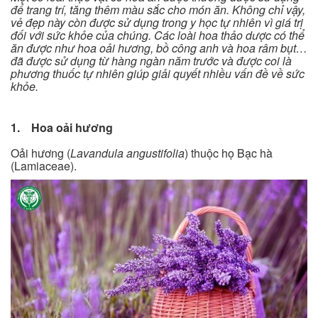
để trang trí, tăng thêm màu sắc cho món ăn. Không chỉ vậy,
vẻ đẹp này còn được sử dụng trong y học tự nhiên vì giá trị
đối với sức khỏe của chúng. Các loài hoa thảo dược có thể
ăn được như hoa oải hương, bồ công anh và hoa râm bụt…
đã được sử dụng từ hàng ngàn năm trước và được coi là
phương thuốc tự nhiên giúp giải quyết nhiều vấn đề về sức
khỏe.
1. Hoa oải hương
Oải hương (
Lavandula angustifolia
) thuộc họ Bạc hà
(Lamiaceae).