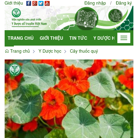
Giới thiệu
Đăng nhập
/
Đăng ký
TRANG CHỦ
GIỚI THIỆU
TIN TỨC
Y DƯỢC HỌC
HỢP
Toggle
navigat
Trang chủ
Y Dược học
Cây thuốc quý