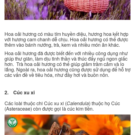
Hoa oải hương có màu tím huyền diệu, hương hoa kết hợp
với hương cam chanh dễ chịu. Hoa oải hương có thể được
thêm vào bánh nướng, trà, kem và nhiều món ăn khác.
Hoa oải hương đã được biết đến với nhiều công dụng như
giúp thư giãn, làm dịu tinh thần và thúc đẩy ngủ ngon giấc
hơn. Trà hoa oải hương có thể giúp giảm trầm cảm và lo
lắng. Ngoài ra, hoa oải hương cũng được sử dụng để hỗ trợ
các vấn đề về tiêu hóa, như đầy hơi và buồn nôn.
2. Cúc xu xi
Các loài thuộc chi Cúc xu xi (
Calendula
) thuộc họ Cúc
(Asteraceae) còn được gọi là cúc kim tiền.