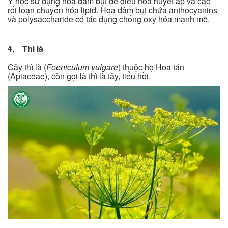
Y học sử dụng hoa dâm bụt để điều hòa huyết áp và các
rối loạn chuyển hóa lipid. Hoa dâm bụt chứa anthocyanins
và polysaccharide có tác dụng chống oxy hóa mạnh mẽ.
4. Thì là
Cây thì là (
Foeniculum vulgare
) thuộc họ Hoa tán
(Apiaceae), còn gọi là thì là tây, tiểu hồi.