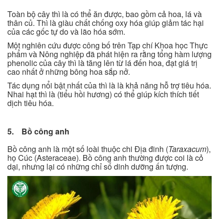
Toàn bộ cây thì là có thể ăn được, bao gồm cả hoa, lá và
thân củ. Thì là giàu chất chống oxy hóa giúp giảm tác hại
của các gốc tự do và lão hóa sớm.
Một nghiên cứu được công bố trên Tạp chí Khoa học Thực
phẩm và Nông nghiệp đã phát hiện ra rằng tổng hàm lượng
phenolic của cây thì là tăng lên từ lá đến hoa, đạt giá trị
cao nhất ở những bông hoa sắp nở.
Tác dụng nổi bật nhất của thì là là khả năng hỗ trợ tiêu hóa.
Nhai hạt thì là (tiểu hồi hương) có thể giúp kích thích tiết
dịch tiêu hóa.
5. Bồ công anh
Bồ công anh là một số loài thuộc chi Địa đinh (
Taraxacum
),
họ Cúc (Asteraceae). Bồ công anh thường được coi là cỏ
dại, nhưng lại có những chỉ số dinh dưỡng ấn tượng.