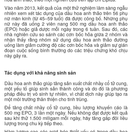
Vào năm 2013, kết quả của một thử nghiệm lâm sàng ngẫu
nhiên xem xét tác dụng của dầu hoa anh thảo trên 56 phụ
nữ mãn kinh (từ 45–59 tuổi) đã được công bố. Những phụ
nữ này đã uống 2 viên nang 500 mg dầu hoa anh thảo
(EPO) hoặc giả dược mỗi ngày trong 6 tuần. Sau đó, các
nhà nghiên cứu so sánh các cơn bốc hỏa giữa 2 nhóm và
nhận thấy rằng nhóm sử dụng dầu hoa anh thảo đường
uống làm giảm cường độ các cơn bốc hỏa và giảm sự gián
đoạn cuộc sống bình thường do các triệu chứng khó chịu
này gây ra.
Tác dụng với khả năng sinh sản
Dầu hoa anh thảo giúp tăng sản xuất chất nhầy cổ tử cung,
một yếu tố giúp sinh sản thành công và do đó là phương
pháp điều trị vô sinh tự nhiên, vì chất dịch này giúp tạo ra
một môi trường thân thiện cho tinh trùng.
Để tăng chất nhầy cổ tử cung, liều lượng khuyến cáo là
500 mg EPO, 3 lần một ngày. Nếu không đạt được kết quả
sau khi thử 1.500 miligam mỗi ngày, hãy tăng gấp đôi liều
lượng trong chu kỳ tiếp theo.
Hàm lượng cao các acid béo thiết yếu có trong dầu hoa