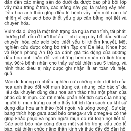
dẫn đến các mảng sẩn đỏ dưới da được bao phủ bởi lớp
vảy màu trắng ở trên, các mảng này gọi là mảng vảy nến.
Dầu hoa anh thảo giúp điều trị bệnh vảy nến một cách tự
nhiên vì các acid béo thiết yếu giúp cân bằng nội tiết và
chuyển hóa.
Viêm da dị ứng là một tình trạng da ngứa mãn tính, tái phát,
thường bắt đầu ở thời thơ ấu. Tình trạng này bắt đầu với sự
chuyển hóa các acid béo thiết yếu bị khiếm khuyết. Một
nghiên cứu được công bố trên Tạp chí Da liễu, Khoa học
và Bệnh phong Ấn Độ đã đánh giá tác động của 500mg
dầu hoa anh thảo đối với những bệnh nhân có tình trạng
này. 96% bệnh nhân cho thấy sự cải thiện sau 5 tháng, và
hình thức điều trị này được ghi nhận là an toàn và hiệu
quả.
Mặc dù không có nhiều nghiên cứu chứng minh lợi ích của
hoa anh thảo đối với mụn trứng cá, nhưng các bác sĩ da
liễu đã khuyên dùng dầu hoa anh thảo như một phần của
phác đồ trị mụn. Có rất nhiều phản hồi tích cực của những
người bị mụn trứng cá cho thấy lợi ích làm sạch da khi sử
dụng dầu hoa anh thảo (bôi ngoài và uống trong). Sự cân
bằng thích hợp giữa acid béo omega-3 và omega-6 có thể
giúp khắc phục và ngăn ngừa mụn do rối loạn nội tiết tố.
Các acid béo này cũng đóng một vai trò trong cấu trúc tế
bào, cải thiện chức năng thần kinh và thúc đẩy độ đàn hồi