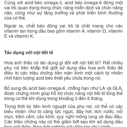
Cùng với acid béo omega-3, acid béo omega-6 đóng một
vai trò quan trọng trong chức năng miễn dịch và chức năng
não, cũng như sự tăng trưởng và phát triển bình thường
của cơ thể.
Ngoài ra, chất béo đóng vai trò là chất mang cho các
vitamin tan trong dầu bao gồm vitamin A, vitamin D, vitamin
E và vitamin K.
Tác dụng với nội tiết tố
Hoa anh thảo có tác dụng gì đối với nội tiết tố? Rất nhiều
phụ nữ trên khắp thế giới sử dụng dầu hoa anh thảo để
điều trị các triệu chứng tiền mãn kinh một cách tự nhiên
nhờ hàm lượng acid béo thiết yếu chứa trong nó.
Bổ sung đủ acid béo omega-6, chẳng hạn như LA và GLA,
được chứng minh giúp hỗ trợ chức năng nội tiết tố tổng thể
trong cơ thể khi dùng trong khoảng 3 đến 6 tháng.
Trong thời kỳ tiền kinh nguyệt của phụ nữ, có thể có các
biểu nhiện như bị căng tức ngực, đầy hơi, tích nước, nổi
mụn, trầm cảm, cáu kỉnh, suy nghĩ mông lung và đau đầu.
Các triệu chứng này có thể giảm bớt sau khi sử dụng dầu
hoa anh thảo, theo một nghiên cứu trên tạp chí Lipids.