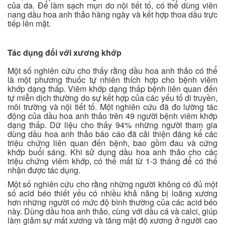
của da. Để làm sạch mụn do nội tiết tố, có thể dùng viên
nang dầu hoa anh thảo hàng ngày và kết hợp thoa dầu trực
tiếp lên mặt.
Tác dụng đối với xương khớp
Một số nghiên cứu cho thấy rằng dầu hoa anh thảo có thể
là một phương thuốc tự nhiên thích hợp cho bệnh viêm
khớp dạng thấp. Viêm khớp dạng thấp bệnh liên quan đến
tự miễn dịch thường do sự kết hợp của các yếu tố di truyền,
môi trường và nội tiết tố. Một nghiên cứu đã đo lường tác
động của dầu hoa anh thảo trên 49 người bệnh viêm khớp
dạng thấp. Dữ liệu cho thấy 94% những người tham gia
dùng dầu hoa anh thảo báo cáo đã cải thiện đáng kể các
triệu chứng liên quan đến bệnh, bao gồm đau và cứng
khớp buổi sáng. Khi sử dụng dầu hoa anh thảo cho các
triệu chứng viêm khớp, có thể mất từ 1-3 tháng để có thể
nhận được tác dụng.
Một số nghiên cứu cho rằng những người không có đủ một
số acid béo thiết yếu có nhiều khả năng bị loãng xương
hơn những người có mức độ bình thường của các acid béo
này. Dùng dầu hoa anh thảo, cùng với dầu cá và calci, giúp
làm giảm sự mất xương và tăng mật độ xương ở người cao