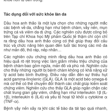
Tác dụng đối với sức khỏe làn da
Dầu hoa anh thảo là một lựa chọn cho những người mắc
các bệnh về da, chẳng hạn như bệnh chàm, vảy nến, mụn
trứng cá và viêm da dị ứng. Các nghiên cứu được công bố
trên Tạp chí Khoa học Mỹ phẩm Quốc tế thậm chí còn chỉ
ra rằng dầu hoa anh thảo cũng có thể giúp thay đổi cấu
trúc và chức năng liên quan đến tuổi tác trong các mô da
như mẩn đỏ, thô ráp, nếp nhăn…
Các nghiên cứu chứng minh rằng dầu hoa anh thảo có
hiệu quả rõ rệt trong việc làm giảm nhiều triệu chứng của
bệnh chàm bao gồm ngứa, mẩn đỏ và phù nề. Nghiên cứu
cho thấy những người bị bệnh chàm không có khả năng xử
lý acid béo bình thường. Điều này dẫn đến sự thiếu hụt
acid gamma-linolenic (GLA). GLA là một acid béo omega-6
mà cơ thể có thể chuyển đổi thành các chất giúp kiểm soát
chứng viêm. Nghiên cứu cho thấy GLA giúp ngăn chặn các
chất trung gian gây viêm, chẳng hạn như interleukin 1β (IL-
1β), interleukin 6 (IL-6) và yếu tố hoại tử khối u cytokine α
(TNF-α).
Bệnh vảy nến xảy ra khi các tế bào da tái tạo quá nhanh,