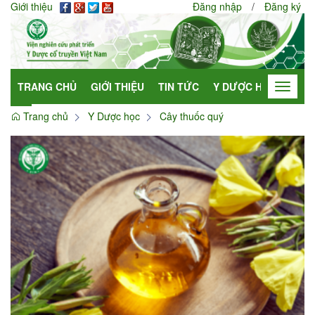
Giới thiệu
Đăng nhập
/
Đăng ký
TRANG CHỦ
GIỚI THIỆU
TIN TỨC
Y DƯỢC HỌC
HỢP
Toggle
navigat
Trang chủ
Y Dược học
Cây thuốc quý