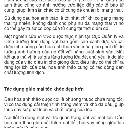
anh thảo cũng có ảnh hưởng trực tiếp đến các tế bào tử
cung, giúp làm săn chắc cơ tử cung để chuẩn bị mang thai.
Sử dụng dầu hoa anh thảo là tốt nhất chỉ khi cố gắng mang
thai tự nhiên, không dành cho phụ nữ đã mang thai vì nó
có thể gây ra sự co bóp của tử cung tại thời điểm đó.
Một nghiên cứu
in vivo
được thực hiện tại Cục Quản lý và
Dinh dưỡng trên động vật bao gồm cáo xanh đực và cái
được cho uống dầu hoa anh thảo vào mùa giao phối để đo
lường ảnh hưởng của nó đối với năng suất sinh sản. Một
kết quả thú vị là sự gia tăng lượng lứa đẻ, chủ yếu là do tác
dụng của việc điều trị cho giống đực, điều này có thể chỉ ra
rằng lợi ích của dầu hoa anh thảo cũng có tác động đến
chất lượng tinh dịch.
Tác dụng giúp mái tóc khỏe đẹp hơn
Dầu hoa anh thảo được coi là phương thuốc chữa rụng tóc,
vì có tác dụng cải thiện tình trạng viêm và khô da đầu, giúp
thúc đẩy sự phát triển và chất lượng của tóc.
Nội tiết tố đóng một vai trò quan trọng đối với mái tóc. Dầu
hoa anh thảo giúp cải thiện nội tiết, bởi vậy cũng giúp tóc
khỏe hơn từ bên trong.