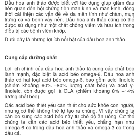
Dầu hoa anh thảo được biết với tác dụng giúp giảm đau
liên quan đến hội chứng tiền mãn kinh và mãn kinh, đồng
thời cải thiện các vấn đề về da mãn tính như chàm, mụn
trứng cá và bệnh vẩy nến. Dầu hoa anh thảo cũng có thể
được sử dụng như một chất chống viêm và hữu ích trong
điều trị các bệnh viêm khớp.
Dưới đây là những lợi ích nổi bật của dầu hoa anh thảo.
Cung cấp dưỡng chất
Lợi ích chính của dầu hoa anh thảo là cung cấp chất béo
lành mạnh, đặc biệt là acid béo omega-6. Dầu hoa anh
thảo có hai loại acid béo omega-6, bao gồm acid linoleic
(chiếm khoảng 60% –80% lượng chất béo) và acid γ-
linoleic, còn được gọi là GLA (chiếm khoảng 8% –14%
lượng chất béo).
Các acid béo thiết yếu cần thiết cho sức khỏe con người,
nhưng cơ thể không thể tự tạo ra chúng. Vì vậy chúng ta
cần bổ sung các acid béo này từ chế độ ăn uống. Cơ thể
chúng ta cần các acid béo thiết yếu, chẳng hạn như
omega-6 có trong dầu hoa anh thảo và omega-3 có trong
dầu cá.