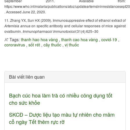
September 2011. Available from:
https://www.who.int/malaria/publications/atoz/updateartemsininresistancesept2
. Accessed June 22, 2020.
11. Zhang YX, Sun HX (2009). Immunosuppressive effect of ethanol extract of
Artemisia annua
on specific antibody and cellular responses of mice against
ovalbumin.
Immunopharmacol Immunotoxicol
;31(4):625–30
Tags:
thanh hao hoa vàng
,
thanh cao hoa vàng
,
covid-19
,
cororavirus
,
sốt rét
,
cây thuốc
,
vị thuốc
Bài viết liên quan
Bạch cúc hoa làm trà có nhiều công dụng tốt
cho sức khỏe
SKCĐ – Dược liệu tạo màu tự nhiên cho mâm
cỗ ngày Tết thêm rực rỡ