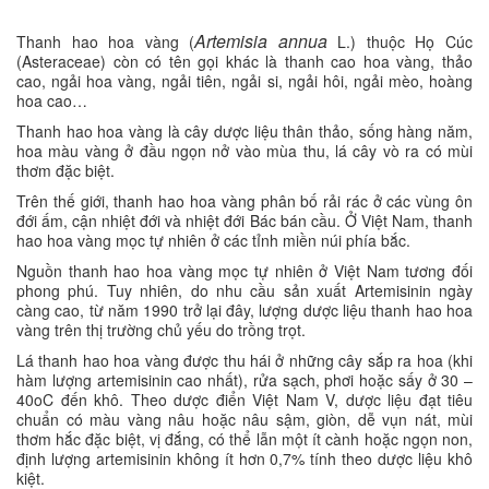
Artemisia annua
Thanh hao hoa vàng (
L.) thuộc Họ Cúc
(Asteraceae) còn có tên gọi khác là thanh cao hoa vàng, thảo
cao, ngải hoa vàng, ngải tiên, ngải si, ngải hôi, ngải mèo, hoàng
hoa cao…
Thanh hao hoa vàng là cây dược liệu thân thảo, sống hàng năm,
hoa màu vàng ở đầu ngọn nở vào mùa thu, lá cây vò ra có mùi
thơm đặc biệt.
Trên thế giới, thanh hao hoa vàng phân bố rải rác ở các vùng ôn
đới ấm, cận nhiệt đới và nhiệt đới Bác bán cầu. Ở Việt Nam, thanh
hao hoa vàng mọc tự nhiên ở các tỉnh miền núi phía bắc.
Nguồn thanh hao hoa vàng mọc tự nhiên ở Việt Nam tương đối
phong phú. Tuy nhiên, do nhu cầu sản xuất Artemisinin ngày
càng cao, từ năm 1990 trở lại đây, lượng dược liệu thanh hao hoa
vàng trên thị trường chủ yếu do trồng trọt.
Lá thanh hao hoa vàng được thu hái ở những cây sắp ra hoa (khi
hàm lượng artemisinin cao nhất), rửa sạch, phơi hoặc sấy ở 30 –
40oC đến khô. Theo dược điển Việt Nam V, dược liệu đạt tiêu
chuẩn có màu vàng nâu hoặc nâu sậm, giòn, dễ vụn nát, mùi
thơm hắc đặc biệt, vị đắng, có thể lẫn một ít cành hoặc ngọn non,
định lượng artemisinin không ít hơn 0,7% tính theo dược liệu khô
kiệt.