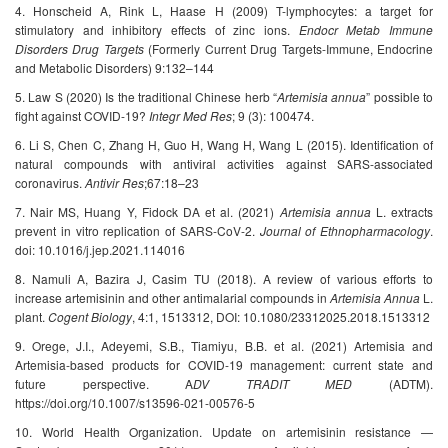
4. Honscheid A, Rink L, Haase H (2009) T-lymphocytes: a target for
stimulatory and inhibitory effects of zinc ions.
Endocr Metab Immune
Disorders Drug Targets
(Formerly Current Drug Targets-Immune, Endocrine
and Metabolic Disorders) 9:132–144
5. Law S (2020) Is the traditional Chinese herb “
Artemisia
annua
” possible to
fight against COVID-19?
Integr Med Res
; 9 (3): 100474.
6. Li S, Chen C, Zhang H, Guo H, Wang H, Wang L (2015). Identification of
natural compounds with antiviral activities against SARS-associated
coronavirus.
Antivir Res
;67:18–23
7. Nair MS, Huang Y, Fidock DA et al. (2021)
Artemisia annua
L. extracts
prevent in vitro replication of SARS-CoV-2.
Journal of Ethnopharmacology
.
doi: 10.1016/j.jep.2021.114016
8. Namuli A, Bazira J, Casim TU (2018). A review of various efforts to
increase artemisinin and other antimalarial compounds in
Artemisia Annua
L.
plant.
Cogent Biology
, 4:1, 1513312, DOI: 10.1080/23312025.2018.1513312
9. Orege, J.I., Adeyemi, S.B., Tiamiyu, B.B. et al. (2021) Artemisia and
Artemisia-based products for COVID-19 management: current state and
future perspective. A
DV TRADIT MED
(ADTM).
https://doi.org/10.1007/s13596-021-00576-5
10. World Health Organization. Update on artemisinin resistance —