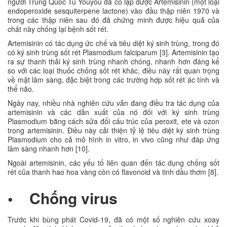
người Trung Quốc Tu Youyou đã cô lập được Artemisinin (một loại
endoperoxide sesquiterpene lactone) vào đầu thập niên 1970 và
trong các thập niên sau đó đã chứng minh được hiệu quả của
chất này chống lại bệnh sốt rét.
Artemisinin có tác dụng ức chế và tiêu diệt ký sinh trùng, trong đó
có ký sinh trùng sốt rét Plasmodium falciparum [3]. Artemisinin tạo
ra sự thanh thải ký sinh trùng nhanh chóng, nhanh hơn đáng kể
so với các loại thuốc chống sốt rét khác, điều này rất quan trọng
về mặt lâm sàng, đặc biệt trong các trường hợp sốt rét ác tính và
thể não.
Ngày nay, nhiều nhà nghiên cứu vẫn đang điều tra tác dụng của
artemisinin và các dẫn xuất của nó đối với ký sinh trùng
Plasmodium bằng cách sửa đổi cấu trúc của peroxit, ete và ozon
trong artemisinin. Điều này cải thiện tỷ lệ tiêu diệt ký sinh trùng
Plasmodium cho cả mô hình in vitro, in vivo cũng như đáp ứng
lâm sàng nhanh hơn [10].
Ngoài artemisinin, các yếu tố liên quan đến tác dụng chống sốt
rét của thanh hao hoa vàng còn có flavonoid và tinh dầu thơm [8].
• Chống virus
Trước khi bùng phát Covid-19, đã có một số nghiên cứu xoay