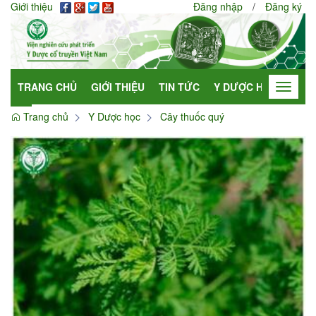
Giới thiệu
Đăng nhập
/
Đăng ký
TRANG CHỦ
GIỚI THIỆU
TIN TỨC
Y DƯỢC HỌC
HỢP
Toggle
navigat
Trang chủ
Y Dược học
Cây thuốc quý