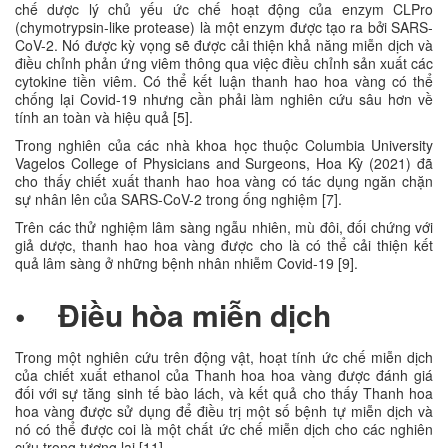
chế dược lý chủ yếu ức chế hoạt động của enzym CLPro
(chymotrypsin-like protease) là một enzym được tạo ra bởi SARS-
CoV-2. Nó được kỳ vọng sẽ được cải thiện khả năng miễn dịch và
điều chỉnh phản ứng viêm thông qua việc điều chỉnh sản xuất các
cytokine tiền viêm. Có thể kết luận thanh hao hoa vàng có thể
chống lại Covid-19 nhưng cần phải làm nghiên cứu sâu hơn về
tính an toàn và hiệu quả [5].
Trong nghiên của các nhà khoa học thuộc Columbia University
Vagelos College of Physicians and Surgeons, Hoa Kỳ (2021) đã
cho thấy chiết xuất thanh hao hoa vàng có tác dụng ngăn chặn
sự nhân lên của SARS-CoV-2 trong ống nghiệm [7].
Trên các thử nghiệm lâm sàng ngẫu nhiên, mù đôi, đối chứng với
giả dược, thanh hao hoa vàng được cho là có thể cải thiện kết
quả lâm sàng ở những bệnh nhân nhiễm Covid-19 [9].
• Điều hòa miễn dịch
Trong một nghiên cứu trên động vật, hoạt tính ức chế miễn dịch
của chiết xuất ethanol của Thanh hoa hoa vàng được đánh giá
đối với sự tăng sinh tế bào lách, và kết quả cho thấy Thanh hoa
hoa vàng được sử dụng để điều trị một số bệnh tự miễn dịch và
nó có thể được coi là một chất ức chế miễn dịch cho các nghiên
cứu trong tương lai [11].