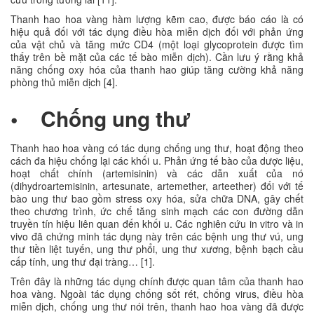
Thanh hao hoa vàng hàm lượng kẽm cao, được báo cáo là có
hiệu quả đối với tác dụng điều hòa miễn dịch đối với phản ứng
của vật chủ và tăng mức CD4 (một loại glycoprotein được tìm
thấy trên bề mặt của các tế bào miễn dịch). Cần lưu ý rằng khả
năng chống oxy hóa của thanh hao giúp tăng cường khả năng
phòng thủ miễn dịch [4].
• Chống ung thư
Thanh hao hoa vàng có tác dụng chống ung thư, hoạt động theo
cách đa hiệu chống lại các khối u. Phản ứng tế bào của dược liệu,
hoạt chất chính (artemisinin) và các dẫn xuất của nó
(dihydroartemisinin, artesunate, artemether, arteether) đối với tế
bào ung thư bao gồm stress oxy hóa, sửa chữa DNA, gây chết
theo chương trình, ức chế tăng sinh mạch các con đường dẫn
truyền tín hiệu liên quan đến khối u. Các nghiên cứu in vitro và in
vivo đã chứng minh tác dụng này trên các bệnh ung thư vú, ung
thư tiền liệt tuyến, ung thư phổi, ung thư xương, bệnh bạch cầu
cấp tính, ung thư đại tràng… [1].
Trên đây là những tác dụng chính được quan tâm của thanh hao
hoa vàng. Ngoài tác dụng chống sốt rét, chống virus, điều hòa
miễn dịch, chống ung thư nói trên, thanh hao hoa vàng đã được