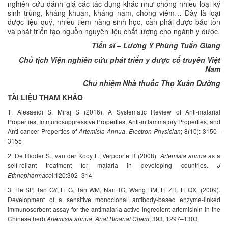
nghiên cứu đánh giá các tác dụng khác như chống nhiều loại ký
sinh trùng, kháng khuẩn, kháng nấm, chống viêm… Đây là loại
dược liệu quý, nhiều tiềm năng sinh học, cần phải được bảo tồn
và phát triển tạo nguồn nguyên liệu chất lượng cho ngành y dược.
Tiến sĩ – Lương Y Phùng Tuấn Giang
Chủ tịch Viện nghiên cứu phát triển y dược cổ truyền Việt
Nam
Chủ nhiệm Nhà thuốc Thọ Xuân Đường
TÀI LIỆU THAM KHẢO
1. Alesaeidi S, Miraj S (2016). A Systematic Review of Anti-malarial
Properties, Immunosuppressive Properties, Anti-inflammatory Properties, and
Anti-cancer Properties of
Artemisia Annua
.
Electron Physician
; 8(10): 3150–
3155
2. De Ridder S., van der Kooy F., Verpoorte R (2008)
Artemisia annua
as a
self-reliant treatment for malaria in developing countries.
J
Ethnopharmaco
l;120:302–314
3. He SP, Tan GY, Li G, Tan WM, Nan TG, Wang BM, Li ZH, Li QX. (2009).
Development of a sensitive monoclonal antibody-based enzyme-linked
immunosorbent assay for the antimalaria active ingredient artemisinin in the
Chinese herb
Artemisia annua
.
Anal Bioanal Chem
, 393, 1297–1303