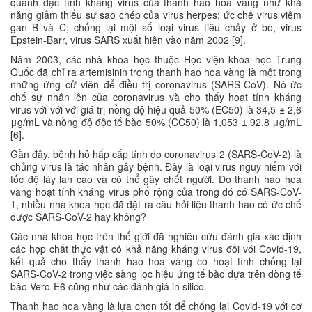
quanh đặc tính kháng virus của thanh hao hoa vàng như khả
năng giảm thiểu sự sao chép của virus herpes; ức chế virus viêm
gan B và C; chống lại một số loại virus tiêu chảy ở bò, virus
Epstein-Barr, virus SARS xuất hiện vào năm 2002 [9].
Năm 2003, các nhà khoa học thuộc Học viện khoa học Trung
Quốc đã chỉ ra artemisinin trong thanh hao hoa vàng là một trong
những ứng cử viên để điều trị coronavirus (SARS-CoV). Nó ức
chế sự nhân lên của coronavirus và cho thấy hoạt tính kháng
virus với với với giá trị nồng độ hiệu quả 50% (EC50) là 34,5 ± 2,6
μg/mL và nồng độ độc tế bào 50% (CC50) là 1,053 ± 92,8 μg/mL
[6].
Gần đây, bệnh hô hấp cấp tính do coronavirus 2 (SARS-CoV-2) là
chủng virus là tác nhân gây bệnh. Đây là loại virus nguy hiểm với
tốc độ lây lan cao và có thể gây chết người. Do thanh hao hoa
vàng hoạt tính kháng virus phổ rộng của trong đó có SARS-CoV-
1, nhiều nhà khoa học đã đặt ra câu hỏi liệu thanh hao có ức chế
được SARS-CoV-2 hay không?
Các nhà khoa học trên thế giới đã nghiên cứu đánh giá xác định
các hợp chất thực vật có khả năng kháng virus đối với Covid-19,
kết quả cho thấy thanh hao hoa vàng có hoạt tính chống lại
SARS-CoV-2 trong việc sàng lọc hiệu ứng tế bào dựa trên dòng tế
bào Vero-E6 cũng như các đánh giá in silico.
Thanh hao hoa vàng là lựa chọn tốt để chống lại Covid-19 với cơ