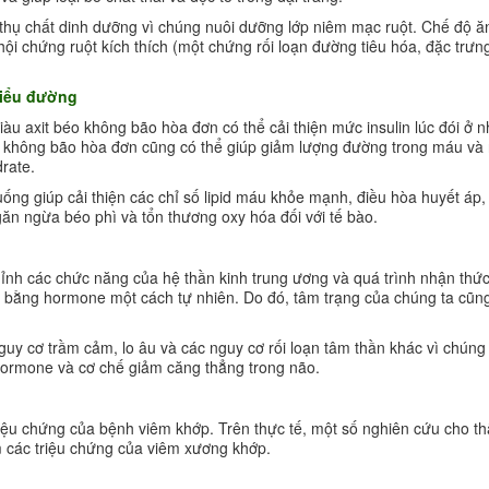
 thụ chất dinh dưỡng vì chúng nuôi dưỡng lớp niêm mạc ruột. Chế độ ăn
ội chứng ruột kích thích (một chứng rối loạn đường tiêu hóa, đặc trưn
tiểu đường
àu axit béo không bão hòa đơn có thể cải thiện mức insulin lúc đói ở 
éo không bão hòa đơn cũng có thể giúp giảm lượng đường trong máu và
drate.
ống giúp cải thiện các chỉ số lipid máu khỏe mạnh, điều hòa huyết áp, 
ăn ngừa béo phì và tổn thương oxy hóa đối với tế bào.
chỉnh các chức năng của hệ thần kinh trung ương và quá trình nhận thứ
n bằng hormone một cách tự nhiên. Do đó, tâm trạng của chúng ta cũng
uy cơ trầm cảm, lo âu và các nguy cơ rối loạn tâm thần khác vì chúng 
t hormone và cơ chế giảm căng thẳng trong não.
riệu chứng của bệnh viêm khớp. Trên thực tế, một số nghiên cứu cho t
m các triệu chứng của viêm xương khớp.