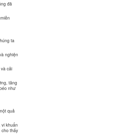
úng đã
 miễn
chúng ta
 và nghiện
 và cải
ỡng, tăng
 béo như
 một quả
a vi khuẩn
u cho thấy