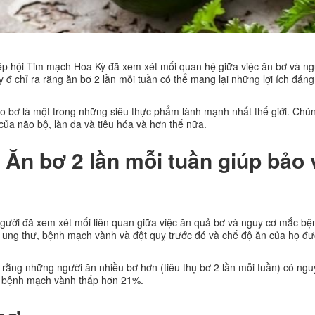
ệp hội Tim mạch Hoa Kỳ đã xem xét mối quan hệ giữa việc ăn bơ và ng
 đ chỉ ra rằng ăn bơ 2 lần mỗi tuần có thể mang lại những lợi ích đáng
ao bơ là một trong những siêu thực phẩm lành mạnh nhất thế giới. Chú
của não bộ, làn da và tiêu hóa và hơn thế nữa.
Ăn bơ 2 lần mỗi tuần giúp bảo 
ười đã xem xét mối liên quan giữa việc ăn quả bơ và nguy cơ mắc bện
 ung thư, bệnh mạch vành và đột quỵ trước đó và chế độ ăn của họ đ
 rằng những người ăn nhiều bơ hơn (tiêu thụ bơ 2 lần mỗi tuần) có ng
c bệnh mạch vành thấp hơn 21%.