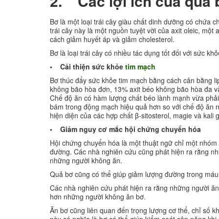
2. Các lợi ích của quả 
Bơ là một loại trái cây giàu chất dinh dưỡng có chứa ch
trái cây này là một nguồn tuyệt vời của axit oleic, m
cách giảm huyết áp và giảm cholesterol.
Bơ là loại trái cây có nhiều tác dụng tốt đối với sức 
• Cải thiện sức khỏe
tim mạch
Bơ thúc đẩy sức khỏe tim mạch bằng cách cân bằng li
không bão hòa đơn, 13% axit béo không bão hòa đa v
Chế độ ăn có hàm lượng chất béo lành mạnh vừa phải 
bám trong động mạch hiệu quả hơn so với chế độ ăn nh
hiện diện của các hợp chất β-sitosterol, magie và kali
• Giảm nguy cơ mắc hội chứng chuyển hóa
Hội chứng chuyển hóa là một thuật ngữ chỉ một nhóm cá
đường. Các nhà nghiên cứu cũng phát hiện ra rằng n
những người không ăn.
Quả bơ cũng có thể giúp giảm lượng đường trong máu 
Các nhà nghiên cứu phát hiện ra rằng những người ă
hơn những người không ăn bơ.
Ăn bơ cũng liên quan đến trọng lượng cơ thể, chỉ số 
này có nghĩa là bơ có thể giúp kiểm soát cân nặng khi