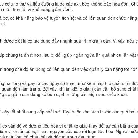
guy cơ ung thư và tiểu đường là do các axit béo không bão hòa đơn. Ch
 mãn tính tốt vì khả năng giảm viêm.
ả bơ, có khả năng bảo vệ tuyến tiền liệt và có liên quan đến chức năng
iệt.
 được biết là có tác dụng đẩy nhanh quá trình giảm cân. Vì vậy, nếu 
úp chúng ta ăn ít hơn, lâu bị đói, giúp ngăn ngừa ăn quá nhiều, ăn vặt
ơn trong chế độ ăn uống có liên quan đến việc quản lý cân nặng tốt hơn
ng hài lòng và gây ra các nguy cơ khác, như kém hấp thu chất dinh dư
ên quan đến tâm trạng. Bởi vậy, khi ăn kiêng giảm cân cần bổ sung chất
ơ giúp giảm cân đáng kể bên cạnh những cải thiện sức khỏe khác.
i cây tốt nhất cung cấp chất xơ. Tùy thuộc vào kích thước của quả bơ,
i có vấn đề về đường tiêu hóa vì chất xơ giúp thay đổi sự cân bằng củ
iảm vi khuẩn có hại - căn nguyên của các rối loạn tiêu hóa. Nghiên cứ
 giúp loại bỏ chất thải và độc tố trong đại tràng.