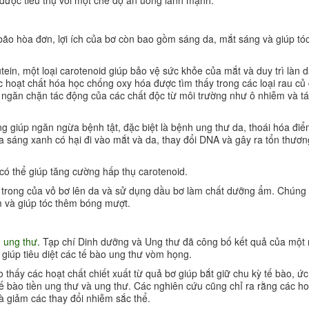
 bão hòa đơn, lợi ích của bơ còn bao gồm sáng da, mắt sáng và giúp tó
ein, một loại carotenoid giúp bảo vệ sức khỏe của mắt và duy trì làn 
c hoạt chất hóa học chống oxy hóa được tìm thấy trong các loại rau củ
ng ngăn chặn tác động của các chất độc từ môi trường như ô nhiễm và tá
g giúp ngăn ngừa bệnh tật, đặc biệt là bệnh ung thư da, thoái hóa đi
tia sáng xanh có hại đi vào mắt và da, thay đổi DNA và gây ra tổn thươn
ó thể giúp tăng cường hấp thụ carotenoid.
t trong của vỏ bơ lên da và sử dụng dầu bơ làm chất dưỡng ẩm. Chúng
 và giúp tóc thêm bóng mượt.
g
ung thư
. Tạp chí Dinh dưỡng và Ung thư đã công bố kết quả của một
 giúp tiêu diệt các tế bào ung thư vòm họng.
hấy các hoạt chất chiết xuất từ quả bơ giúp bắt giữ chu kỳ tế bào, ứ
tế bào tiền ung thư và ung thư. Các nghiên cứu cũng chỉ ra rằng các ho
à giảm các thay đổi nhiễm sắc thể.