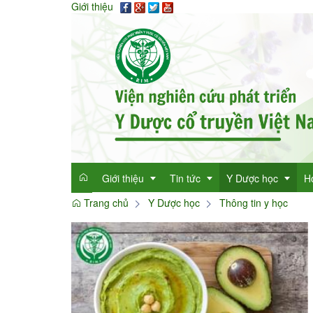
Giới thiệu
Giới thiệu
Tin tức
Y Dược học
H
Trang chủ
Y Dược học
Thông tin y học
Giới thiệu
Tin tức tổng hợp
Thông tin y học
Mục đích
Tin tức trong ngành
Cây thuốc quý
Dan
Chức năng nhiệm vụ
Làm đẹp với thảo 
Dan