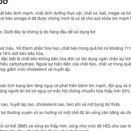
bơ
ất béo lành mạnh, chất dinh dưỡng thực vật, chất xơ, kali, magie và fol
ột axit béo omega-9 đã được chứng minh là có lợi cho sức khỏe tim mạch
khỏe. Dưới đây là những lý do hàng đầu để sử dụng bơ:
pid máu. Về thành phần hóa học, chất béo trong quả bơ có khoảng 71%
à 16% axit béo bão hòa.
đặc biệt là chất béo không bão hòa đơn có tác dụng ngăn chặn sự tíc
iều carbohydrate. Ngoài sự hiện diện của chất béo, chất xơ trong quả
 giúp giảm mức cholesterol và huyết áp.
c tình trạng làm tăng nguy cơ phát triển bệnh tim mạch, đột quỵ và t
hững người ăn bơ có nguy cơ mắc hội chứng chuyển hóa thấp hơn 50% 
cao, huyết áp cao, cholesterol cao, béo phì và mỡ bụng dư thừa.
n bơ thường xuyên có xu hướng có một chế độ ăn uống cân bằng và ch
khối cơ thể (BMI) và vòng eo thấp hơn, cũng như mức độ HDL-cho cao h
 được tiêu thụ với một chế độ ăn uống lành mạnh.