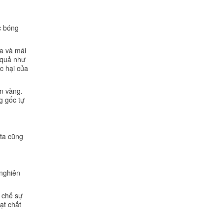
c bóng
da và mái
 quả như
c hại của
ểm vàng.
g gốc tự
 ta cũng
 nghiên
c chế sự
ạt chất