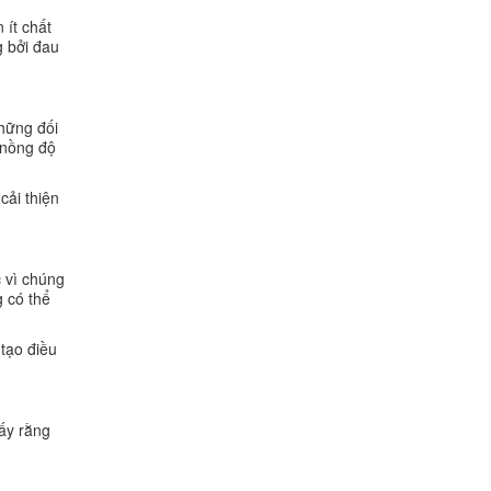
 ít chất
g bởi đau
những đối
 nồng độ
cải thiện
c vì chúng
 có thể
tạo điều
hấy rằng