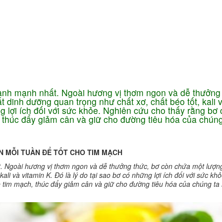
Ứng dụng KHCN
CN chăm sóc da
ng
Công nghệ giảm béo
lành mạnh nhất. Ngoài hương vị thơm ngon và dễ thưởng
t dinh dưỡng quan trọng như chất xơ, chất béo tốt, kali 
ng lợi ích đối với sức khỏe. Nghiên cứu cho thấy rằng bơ 
 thúc đẩy giảm cân và giữ cho đường tiêu hóa của chúng
N MỖI TUẦN ĐỂ TỐT CHO TIM MẠCH
. Ngoài hương vị thơm ngon và dễ thưởng thức, bơ còn chứa một lượng
ali và vitamin K. Đó là lý do tại sao bơ có những lợi ích đối với sức kh
 tim mạch, thúc đẩy giảm cân và giữ cho đường tiêu hóa của chúng ta