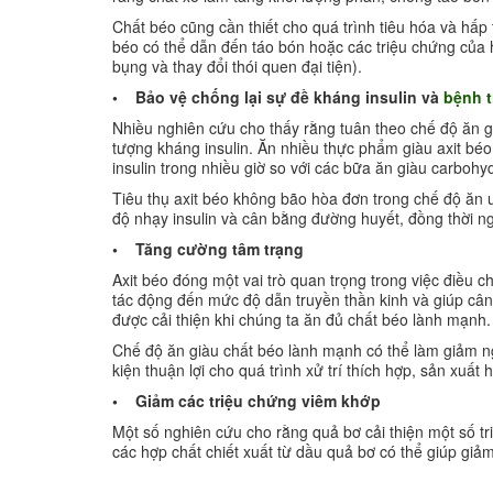
Chất béo cũng cần thiết cho quá trình tiêu hóa và hấp
béo có thể dẫn đến táo bón hoặc các triệu chứng của h
bụng và thay đổi thói quen đại tiện).
• Bảo vệ chống lại sự đề kháng insulin và
bệnh 
Nhiều nghiên cứu cho thấy rằng tuân theo chế độ ăn gi
tượng kháng insulin. Ăn nhiều thực phẩm giàu axit b
insulin trong nhiều giờ so với các bữa ăn giàu carbohy
Tiêu thụ axit béo không bão hòa đơn trong chế độ ăn u
độ nhạy insulin và cân bằng đường huyết, đồng thời ng
• Tăng cường tâm trạng
Axit béo đóng một vai trò quan trọng trong việc điều 
tác động đến mức độ dẫn truyền thần kinh và giúp câ
được cải thiện khi chúng ta ăn đủ chất béo lành mạnh.
Chế độ ăn giàu chất béo lành mạnh có thể làm giảm ng
kiện thuận lợi cho quá trình xử trí thích hợp, sản xuấ
• Giảm các triệu chứng viêm khớp
Một số nghiên cứu cho rằng quả bơ cải thiện một số t
các hợp chất chiết xuất từ dầu quả bơ có thể giúp giả