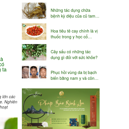
niệu
Những tác dụng chữa
bệnh kỳ diệu của củ tam
thất
Hoa tiêu tê cay chính là vị
thuốc trong y học cổ
truyền
Cây sấu có những tác
dụng gì đối với sức khỏe?
và
có
 ta
Phục hồi vùng da bị bạch
biến bằng nam y và công
nghệ Thụy sĩ
 lớn các
ỏe. Nghiên
 hoạt