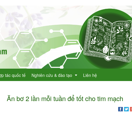
ợp tác quốc tế
Nghiên cứu & đào tạo
Liên hệ
Ăn bơ 2 lần mỗi tuần để tốt cho tim mạch
Dự án KHCN
h lục cây thuốc
Đề tài nghiên cứu
dược
h lục cây thuốc Việt Nam
Đào tạo