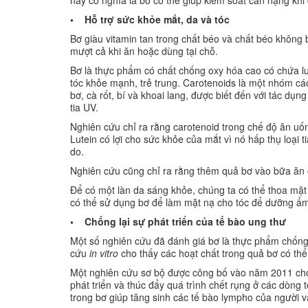
• Hỗ trợ sức khỏe mắt, da và tóc
Bơ giàu vitamin tan trong chất béo và chất béo không
mượt cả khi ăn hoặc dùng tại chỗ.
Bơ là thực phẩm có chất chống oxy hóa cao có chứa lut
tóc khỏe mạnh, trẻ trung. Carotenoids là một nhóm cá
bơ, cà rốt, bí và khoai lang, được biết đến với tác dụ
tia UV.
Nghiên cứu chỉ ra rằng carotenoid trong chế độ ăn uốn
Lutein có lợi cho sức khỏe của mắt vì nó hấp thụ loại 
do.
Nghiên cứu cũng chỉ ra rằng thêm quả bơ vào bữa ăn c
Để có một làn da sáng khỏe, chúng ta có thể thoa mặ
có thể sử dụng bơ để làm mặt nạ cho tóc để dưỡng ẩm
• Chống lại sự phát triển của tế bào ung thư
Một số nghiên cứu đã đánh giá bơ là thực phẩm chốn
cứu
in vitro
cho thấy các hoạt chất trong quả bơ có thể
Một nghiên cứu sơ bộ được công bố vào năm 2011 cho t
phát triển và thúc đẩy quá trình chết rụng ở các dòng 
trong bơ giúp tăng sinh các tế bào lympho của người v