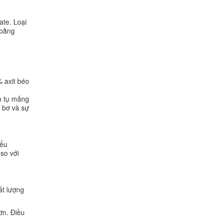
ate. Loại
 bằng
 axit béo
h tụ mảng
 bơ và sự
iểu
so với
ất lượng
ơn. Điều