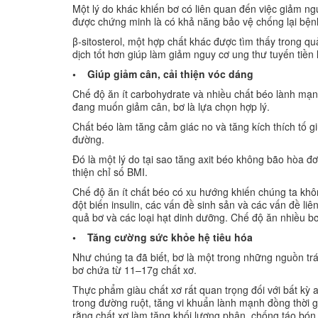
Một lý do khác khiến bơ có liên quan đến việc giảm n
được chứng minh là có khả năng bảo vệ chống lại bệnh
β-sitosterol, một hợp chất khác được tìm thấy trong qu
dịch tốt hơn giúp làm giảm nguy cơ ung thư tuyến tiền l
• Giúp giảm cân, cải thiện vóc dáng
Chế độ ăn ít carbohydrate và nhiều chất béo lành mạnh
đang muốn giảm cân, bơ là lựa chọn hợp lý.
Chất béo làm tăng cảm giác no và tăng kích thích tố gi
đường.
Đó là một lý do tại sao tăng axit béo không bão hòa đ
thiện chỉ số BMI.
Chế độ ăn ít chất béo có xu hướng khiến chúng ta khô
đột biến insulin, các vấn đề sinh sản và các vấn đề li
quả bơ và các loại hạt dinh dưỡng. Chế độ ăn nhiều b
• Tăng cường sức khỏe hệ tiêu hóa
Như chúng ta đã biết, bơ là một trong những nguồn trá
bơ chứa từ 11–17g chất xơ.
Thực phẩm giàu chất xơ rất quan trọng đối với bất kỳ a
trong đường ruột, tăng vi khuẩn lành mạnh đồng thời g
rằng chất xơ làm tăng khối lượng phân, chống táo bón và