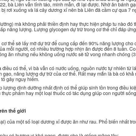
2, bà Liên vẫn tỉnh táo, minh mẫn, đi lại được. Nhờ ăn bánh gạ
c bị rơi xuống và lá cây dương xỉ nên bà Liên đã cầm cự qua 7 n
dưỡng) mà không phải thiền định hay thực hiện pháp tu nào đó th
ấp năng lượng. Lượng glycogen dự trữ trong cơ thể chỉ đáp ứng
 thì cơ thể sẽ lấy mỡ dự trữ để cung cấp đến 90% năng lượng cho c
 của mỗi người, có nhiều trường hợp nhịn ăn được đến 8 tuần. C
không ăn nhưng nếu không uống nước sẽ tử vong nhanh chóng (3
 điều có thể, vì bà vẫn có nước uống, nguồn nước tự nhiên từ l
nh gạo, năng lượng dự trữ của cơ thể. Rất may mắn là bà có khả
c tố gây nguy hiểm.
p lượng dinh dưỡng nhất định có thể giúp sinh tồn trong điều k
u thực phẩm hay một loại thuốc có tác dụng giúp con người sống
ên thế giới
ại) của một số loại dương xỉ được ăn như rau. Phổ biến nhất tr
i này có hương vị khá ngon, được cho là giống măng tây;