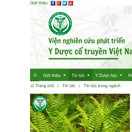
Giới thiệu
Giới thiệu
Tin tức
Y Dược học
H
Trang chủ
Tin tức
Tin tức trong ngành
Giới thiệu
Tin tức tổng hợp
Thông tin y học
Mục đích
Tin tức trong ngành
Cây thuốc quý
Dan
Chức năng nhiệm vụ
Làm đẹp với thảo 
Dan