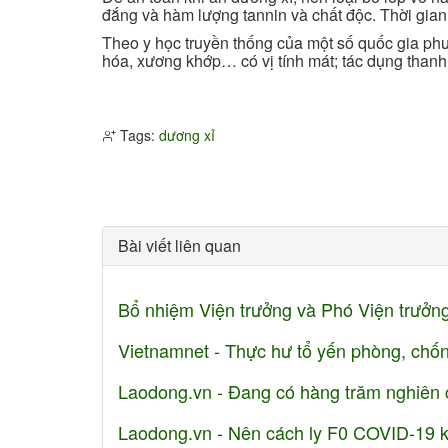
đắng và hàm lượng tannin và chất độc. Thời gian
Theo y học truyền thống của một số quốc gia phư
hóa, xương khớp… có vị tính mát; tác dụng thanh 
Tags:
dương xỉ
Bài viết liên quan
Bổ nhiệm Viện trưởng và Phó Viện trưởn
Vietnamnet - Thực hư tổ yến phòng, ch
Laodong.vn - Đang có hàng trăm nghiên c
Laodong.vn - Nên cách ly F0 COVID-19 kh