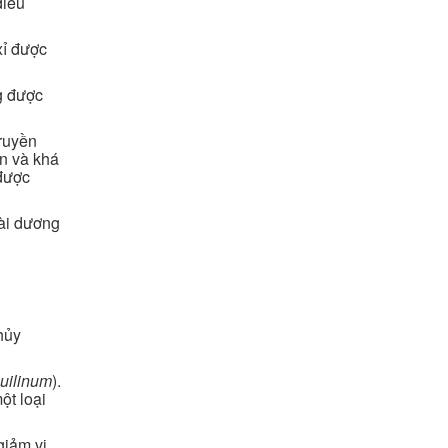
điểu
xỉ được
g được
truyền
ân và khá
 được
oài dương
hủy
uilinum
).
ột loại
giảm vị