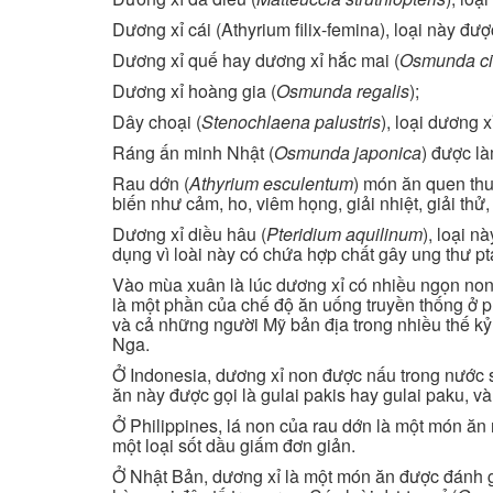
Dương xỉ cái (Athyrium filix-femina), loại này đ
Dương xỉ quế hay dương xỉ hắc mai (
Osmunda c
Dương xỉ hoàng gia (
Osmunda regalis
);
Dây choại (
Stenochlaena palustris
), loại dương 
Ráng ấn minh Nhật (
Osmunda japonica
) được là
Rau dớn (
Athyrium esculentum
) món ăn quen th
biến như cảm, ho, viêm họng, giải nhiệt, giải thử,
Dương xỉ diều hâu (
Pteridium aquilinum
), loại 
dụng vì loài này có chứa hợp chất gây ung thư pt
Vào mùa xuân là lúc dương xỉ có nhiều ngọn non
là một phần của chế độ ăn uống truyền thống ở p
và cả những người Mỹ bản địa trong nhiều thế k
Nga.
Ở Indonesia, dương xỉ non được nấu trong nước số
ăn này được gọi là gulai pakis hay gulai paku, 
Ở Philippines, lá non của rau dớn là một món ăn
một loại sốt dầu giấm đơn giản.
Ở Nhật Bản, dương xỉ là một món ăn được đánh g