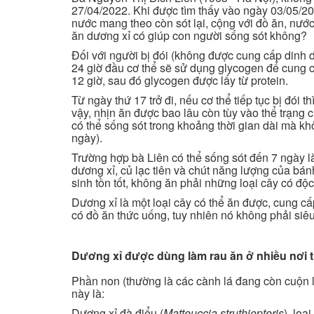
27/04/2022. Khi được tìm thấy vào ngày 03/05/202
nước mang theo còn sót lại, cộng với đồ ăn, nướ
ăn dương xỉ có giúp con người sống sót không?
Đối với người bị đói (không được cung cấp dinh 
24 giờ đầu cơ thể sẽ sử dụng glycogen để cung c
12 giờ, sau đó glycogen được lấy từ protein.
Từ ngày thứ 17 trở đi, nếu cơ thể tiếp tục bị đói
vậy, nhịn ăn được bao lâu còn tùy vào thể trạng
có thể sống sót trong khoảng thời gian dài mà 
ngày).
Trường hợp bà Liên có thể sống sót đến 7 ngày là
dương xỉ, củ lạc tiên và chút năng lượng của bá
sinh tồn tốt, không ăn phải những loại cây có độ
Dương xỉ là một loại cây có thể ăn được, cung cấ
có đồ ăn thức uống, tuy nhiên nó không phải siê
Dương xỉ được dùng làm rau ăn ở nhiều nơi tr
Phần non (thường là các cành lá đang còn cuộn l
này là:
Dương xỉ đà điểu (
Matteuccia struthiopteris
), loạ