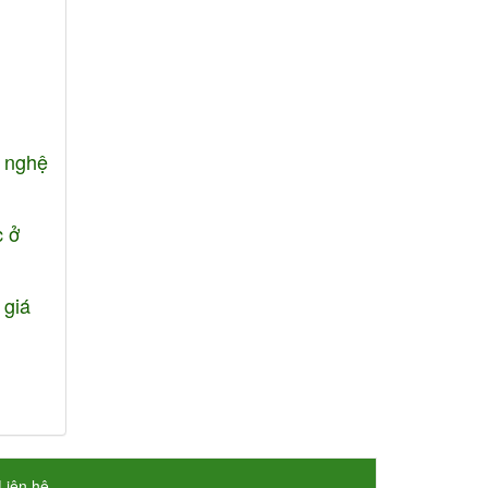
g nghệ
c ở
 giá
Liên hệ