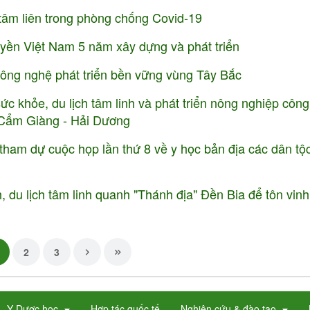
âm liên trong phòng chống Covid-19
uyền Việt Nam 5 năm xây dựng và phát triển
ông nghệ phát triển bền vững vùng Tây Bắc
c khỏe, du lịch tâm linh và phát triển nông nghiệp côn
n Cẩm Giàng - Hải Dương
am tham dự cuộc họp lần thứ 8 về y học bản địa các dân tộ
, du lịch tâm linh quanh "Thánh địa" Đền Bia để tôn vinh
2
3
Y Dược học
Hợp tác quốc tế
Nghiên cứu & đào tạo