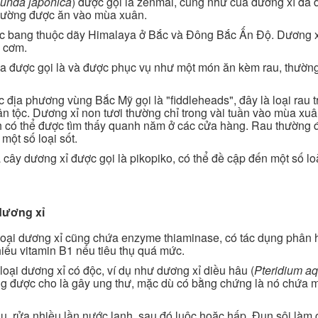
unda japonica
) được gọi là zenmai, cũng như của dương xỉ đà 
 thường được ăn vào mùa xuân.
 các bang thuộc dãy Himalaya ở Bắc và Đông Bắc Ấn Độ. Dương 
i cơm.
ùa được gọi là và được phục vụ như một món ăn kèm rau, thườn
c địa phương vùng Bắc Mỹ gọi là "fiddleheads", đây là loại rau 
ân tộc. Dương xỉ non tươi thường chỉ trong vài tuần vào mùa xu
h có thể được tìm thấy quanh năm ở các cửa hàng. Rau thường
một số loại sốt.
 cây dương xỉ được gọi là pikopiko, có thể đề cập đến một số l
 dương xỉ
ều loại dương xỉ cũng chứa enzyme thiaminase, có tác dụng phân 
hiếu vitamin B1 nếu tiêu thụ quá mức.
oại dương xỉ có độc, ví dụ như dương xỉ diều hâu (
Pteridium aq
ng được cho là gây ung thư, mặc dù có bằng chứng là nó chứa m
âu, rửa nhiều lần nước lạnh, sau đó luộc hoặc hấp. Đun sôi làm 