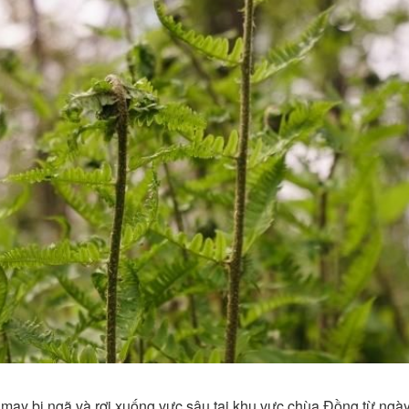
 may bị ngã và rơi xuống vực sâu tại khu vực chùa Đồng từ ngà