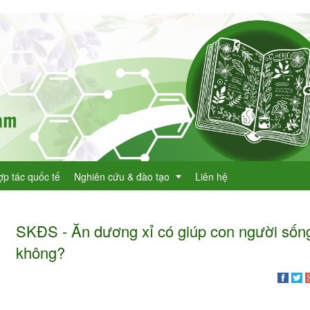
ợp tác quốc tế
Nghiên cứu & đào tạo
Liên hệ
SKĐS - Ăn dương xỉ có giúp con người sống
Dự án KHCN
không?
h lục cây thuốc
Đề tài nghiên cứu
dược
h lục cây thuốc Việt Nam
Đào tạo