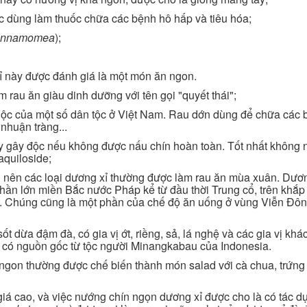
ược dùng làm thuốc chữa các bệnh hô hấp và tiêu hóa;
innamomea
);
xỉ này được đánh giá là một món ăn ngon.
m rau ăn giàu dinh dưỡng với tên gọi "quyết thái";
uộc của một số dân tộc ở Việt Nam. Rau dớn dùng để chữa các
 nhuận tràng...
này gây độc nếu không được nấu chín hoàn toàn. Tốt nhất không 
aquiloside;
 nên các loại dương xỉ thường được làm rau ăn mùa xuân. Dươn
hần lớn miền Bắc nước Pháp kể từ đầu thời Trung cổ, trên khắp
ỷ. Chúng cũng là một phần của chế độ ăn uống ở vùng Viễn Đô
t dừa đậm đà, có gia vị ớt, riềng, sả, lá nghệ và các gia vị khá
và có nguồn gốc từ tộc người Minangkabau của Indonesia.
 ngon thường được chế biến thành món salad với cà chua, trứng
iá cao, và việc nướng chín ngọn dương xỉ được cho là có tác d