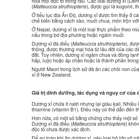
hòa mọi độc tố trong rau. Các loài dương xỉ (
Osm
(
Matteuccia struthiopteris
), được gọi là kogomi,
Ở tiểu lục địa Ấn Độ, dương xỉ được tìm thấy ở
chế biến bằng cách xào, muối chua, món trộn vớ
Ở Nepal, dương xỉ là một loại thực phẩm theo m
nấu trong bơ địa phương hoặc ngâm muối.
Dương xỉ đà điểu (
Matteuccia struthiopteris
), đượ
thống, được thương mại hóa từ lâu đời của các d
đắt. Tuy nhiên, dương xỉ ngâm chua và đông lạn
hấp, luộc hoặc áp chảo hoặc là thành phần trong 
Người Maori trong lịch sử đã ăn các chồi non của
xỉ ở New Zealand.
Giá trị dinh dưỡng, tác dụng và nguy cơ của
Dương xỉ chứa ít natri nhưng lại giàu kali. Nhi
thiamine (vitamin B1). Điều này có thể dẫn đến t
Hơn nữa, có một số bằng chứng cho thấy một số l
Dương xỉ đà điểu (
Matteuccia struthiopteris
) khô
độc tố chưa được xác định.
Để an toàn khi ăn dương xỉ, nên loại bỏ lớp vỏ n