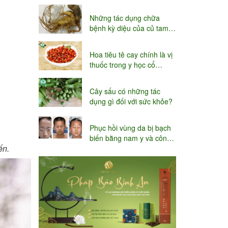
niệu
Những tác dụng chữa
bệnh kỳ diệu của củ tam
thất
Hoa tiêu tê cay chính là vị
thuốc trong y học cổ
truyền
Cây sấu có những tác
dụng gì đối với sức khỏe?
Phục hồi vùng da bị bạch
biến bằng nam y và công
ến.
nghệ Thụy sĩ