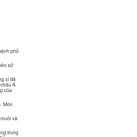
 bệnh phổ
nên sử
g xỉ đã
 châu Á
ng của
c. Món
 muối và
ụng trung