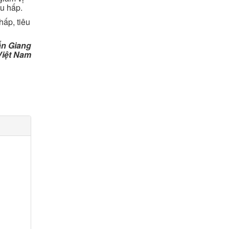
ếu hấp.
hấp, tiêu
ấn Giang
Việt Nam