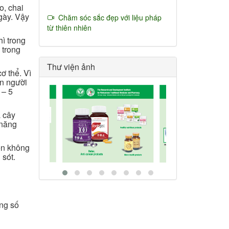
o, chai
gày. Vậy
Chăm sóc sắc đẹp với liệu pháp
từ thiên nhiên
ì trong
 trong
Thư viện ảnh
ơ thể. Vì
on người
 – 5
á cây
 năng
iện không
 sót.
ong số