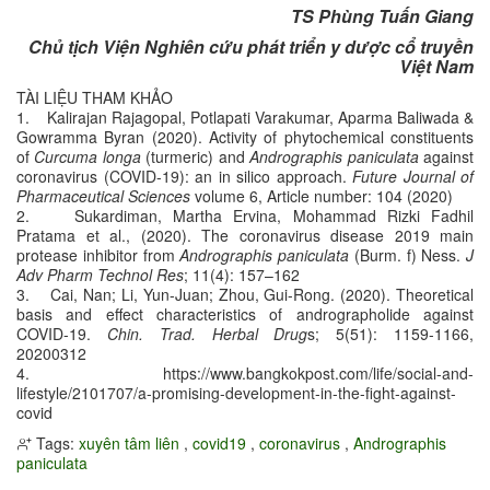
TS Phùng Tuấn Giang
Chủ tịch Viện Nghiên cứu phát triển y dược cổ truyền
Việt Nam
TÀI LIỆU THAM KHẢO
1. Kalirajan Rajagopal, Potlapati Varakumar, Aparma Baliwada &
Gowramma Byran (2020). Activity of phytochemical constituents
of
Curcuma longa
(turmeric) and
Andrographis paniculata
against
coronavirus (COVID-19): an in silico approach.
Future Journal of
Pharmaceutical Sciences
volume 6, Article number: 104 (2020)
2. Sukardiman, Martha Ervina, Mohammad Rizki Fadhil
Pratama et al., (2020). The coronavirus disease 2019 main
protease inhibitor from
Andrographis paniculata
(Burm. f) Ness.
J
Adv Pharm Technol Res
; 11(4): 157–162
3. Cai, Nan; Li, Yun-Juan; Zhou, Gui-Rong. (2020). Theoretical
basis and effect characteristics of andrographolide against
COVID-19.
Chin. Trad. Herbal
Drug
s; 5(51): 1159-1166,
20200312
4. https://www.bangkokpost.com/life/social-and-
lifestyle/2101707/a-promising-development-in-the-fight-against-
covid
Tags:
xuyên tâm liên
,
covid19
,
coronavirus
,
Andrographis
paniculata