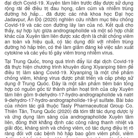
đại dịch Covid-19. Xuyên tâm liên trước đây được sử dụng
rộng rãi để điều trị đau họng, cảm cúm và nhiễm trùng
đường hô hấp… đã được các nhà khoa học Đại học
Jadavpur, Ấn Độ (2020) nghiên cứu nhằm mục tiêu chống
Covid-19 và các con đường lây lan của nó. Kết quả cho
thấy, sự hợp lực giữa andrographolide và một số hợp chất
khác của Xuyên tâm liên được xác định là chất chống viêm
an toàn và hiệu quả, có tác dụng đối với nhiễm trùng
đường hô hấp trên, có thể làm giảm đáng kể việc sản xuất
cytokine và các yếu tố gây viêm trong nhiễm virus.
Tại Trung Quốc, trong quá trình đẩy lùi đại dịch Covid-19
đã thực hiện chương trình khuyên dùng Xiyanping tiêm để
điều trị lâm sàng Covid-19. Xiyanping là một chế phẩm
chống viêm, kháng virus được phát triển và cấp phép sử
dụng ở Trung Quốc. Đây là một sản phẩm tiêm bán tổng
hợp có nguồn gốc từ thành phần hoạt tính của cây Xuyên
tâm liên gồm 9-dehydro-17-hydro-andrographolide và natri
9-dehydro-17-hydro-andrographolide-19-yl sulfate. Bài báo
của nhóm tác giả thuộc Tasly Pharmaceutical Group Co.
Thiên Tân, Trung Quốc (2020) đã tóm tắt tác dụng dược lý
và ứng dụng lâm sàng của andrographolide Xuyên tâm
liên, đồng thời khẳng định các công năng thanh nhiệt và
giải độc, kháng sinh và chống viêm, có tác dụng điều trị rõ
ràng đối với các bệnh hô hấp bao gồm viêm phổi, viêm