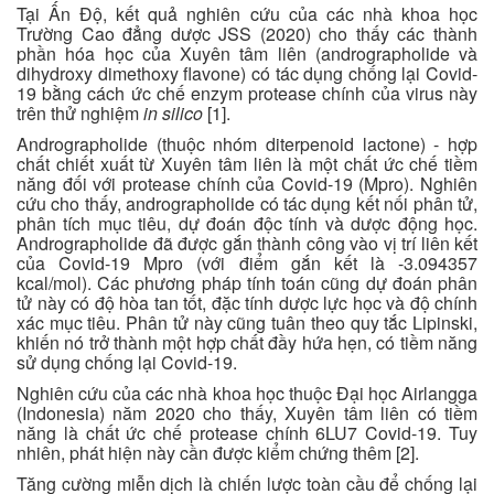
Tại Ấn Độ, kết quả nghiên cứu của các nhà khoa học
Trường Cao đẳng dược JSS (2020) cho thấy các thành
phần hóa học của Xuyên tâm liên (andrographolide và
dihydroxy dimethoxy flavone) có tác dụng chống lại Covid-
19 bằng cách ức chế enzym protease chính của virus này
trên thử nghiệm
in silico
[1].
Andrographolide (thuộc nhóm diterpenoid lactone) - hợp
chất chiết xuất từ Xuyên tâm liên là một chất ức chế tiềm
năng đối với protease chính của Covid-19 (Mpro). Nghiên
cứu cho thấy, andrographolide có tác dụng kết nối phân tử,
phân tích mục tiêu, dự đoán độc tính và dược động học.
Andrographolide đã được gắn thành công vào vị trí liên kết
của Covid-19 Mpro (với điểm gắn kết là -3.094357
kcal/mol). Các phương pháp tính toán cũng dự đoán phân
tử này có độ hòa tan tốt, đặc tính dược lực học và độ chính
xác mục tiêu. Phân tử này cũng tuân theo quy tắc Lipinski,
khiến nó trở thành một hợp chất đầy hứa hẹn, có tiềm năng
sử dụng chống lại Covid-19.
Nghiên cứu của các nhà khoa học thuộc Đại học Airlangga
(Indonesia) năm 2020 cho thấy, Xuyên tâm liên có tiềm
năng là chất ức chế protease chính 6LU7 Covid-19. Tuy
nhiên, phát hiện này cần được kiểm chứng thêm [2].
Tăng cường miễn dịch là chiến lược toàn cầu để chống lại