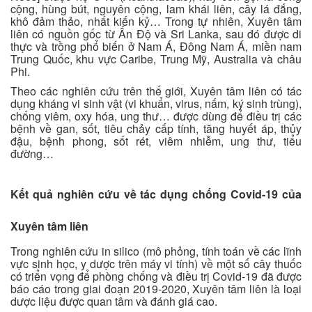
cộng, hùng bút, nguyên cộng, lam khái liên, cây lá đắng,
khô đảm thảo, nhất kiến kỷ… Trong tự nhiên, Xuyên tâm
liên có nguồn gốc từ Ấn Độ và Sri Lanka, sau đó được di
thực và trồng phổ biến ở Nam Á, Đông Nam Á, miền nam
Trung Quốc, khu vực Caribe, Trung Mỹ, Australia và châu
Phi.
Theo các nghiên cứu trên thế giới, Xuyên tâm liên có tác
dụng kháng vi sinh vật (vi khuẩn, virus, nấm, ký sinh trùng),
chống viêm, oxy hóa, ung thư… được dùng để điều trị các
bệnh về gan, sốt, tiêu chảy cấp tính, tăng huyết áp, thủy
đậu, bệnh phong, sốt rét, viêm nhiễm, ung thư, tiểu
đường…
Kết quả nghiên cứu về tác dụng chống Covid-19 của
Xuyên tâm liên
Trong nghiên cứu in silico (mô phỏng, tính toán về các lĩnh
vực sinh học, y dược trên máy vi tính) về một số cây thuốc
có triển vọng để phòng chống và điều trị Covid-19 đã được
báo cáo trong giai đoạn 2019-2020, Xuyên tâm liên là loại
dược liệu được quan tâm và đánh giá cao.