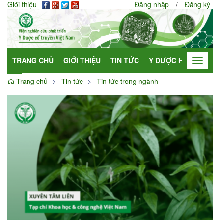
Giới thiệu
Đăng nhập
/
Đăng ký
TRANG CHỦ
GIỚI THIỆU
TIN TỨC
Y DƯỢC HỌC
HỢP
Toggle
navigat
Trang chủ
Tin tức
Tin tức trong ngành