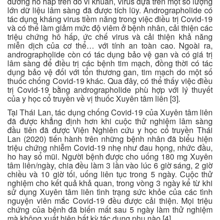
đường hô hấp trên do vi khuẩn, virus dựa trên một số lượng
lớn dữ liệu lâm sàng đã được tích lũy. Andrographolide có
tác dụng kháng virus tiềm năng trong việc điều trị Covid-19
và có thể làm giảm mức độ viêm ở bệnh nhân, cải thiện các
triệu chứng hô hấp, ức chế virus và cải thiện khả năng
miễn dịch của cơ thể… với tính an toàn cao. Ngoài ra,
andrographolide còn có tác dụng bảo vệ gan và có giá trị
lâm sàng để điều trị các bệnh tim mạch, đồng thời có tác
dụng bảo vệ đối với tổn thương gan, tim mạch do một số
thuốc chống Covid-19 khác. Qua đây, có thể thấy việc điều
trị Covid-19 bằng andrographolide phù hợp với lý thuyết
của y học cổ truyền về vị thuốc Xuyên tâm liên [3].
Tại Thái Lan, tác dụng chống Covid-19 của Xuyên tâm liên
đã được khẳng định hơn khi cuộc thử nghiệm lâm sàng
đầu tiên đã được Viện Nghiên cứu y học cổ truyền Thái
Lan (2020) tiến hành trên những bệnh nhân đã biểu hiện
triệu chứng nhiễm Covid-19 nhẹ như đau họng, nhức đầu,
ho hay sổ mũi. Người bệnh được cho uống 180 mg Xuyên
tâm liên/ngày, chia đều làm 3 lần vào lúc 6 giờ sáng, 2 giờ
chiều và 10 giờ tối, uống liên tục trong 5 ngày. Cuộc thử
nghiệm cho kết quả khả quan, trong vòng 3 ngày kể từ khi
sử dụng Xuyên tâm liên tình trạng sức khỏe của các tình
nguyện viên mắc Covid-19 đều được cải thiện. Mọi triệu
chứng của bệnh đã biến mất sau 5 ngày làm thử nghiệm
mà không xuất hiện bất kỳ tác dụng phụ nào [4].