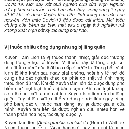
Covid-19. Mới đây, kết quả nghiên cứu của Viện Nghiên
cứu y học cổ truyền Thái Lan cho thấy, trong vòng 3 ngày
kể từ khi sử dụng Xuyên tâm liên, tình trạng của các tình
nguyện viên mắc Covid-19 đều được cải thiện. Mọi triệu
chứng của bệnh đã biến mất sau 5 ngày thử nghiệm mà
không xuất hiện bất kỳ tác dụng phụ nào.
Vị thuốc nhiều công dụng nhưng bị lãng quên
Xuyên Tâm Liên là vị thuốc thanh nhiệt, giải độc thường
dùng trong y học cổ truyền. Vị thuốc này đã từng được coi
như “thần dược” của thời bao cấp ở nước ta. Trong bối cảnh
kinh tế khó khăn sau ngày giải phóng, ngành y tế thời đó
cũng như các ngành khác, đã phải đối mặt với tình trạng
thiếu thốn đủ thứ. Khi đó Xuyên tâm liên đã được dùng phổ
biến như một loại thuốc trị bách bệnh. Khi các loại kháng
sinh thế hệ mới ra đời cái tên Xuyên tâm liên dần bị lãng
quên. Tuy nhiên, với xu thế sử dụng dược liệu ngày càng
phổ biến, các vị thuốc nam đang lấy lại được giá trị của
mình, Xuyên tâm liên đã được nghiên cứu nhiều hơn về
thành phần hóa học, tác dụng dược lý.
Xuyên tâm liên [
Andrographis paniculata
(Burm.f.) Wall. ex
Nees] thuộc họ Ô rô (Acanthaceae), hay còn gọi là công