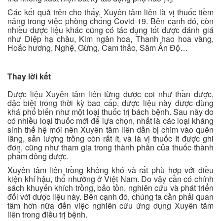
Các kết quả trên cho thấy, Xuyên tâm liên là vị thuốc tiềm
năng trong việc phòng chống Covid-19. Bên cạnh đó, còn
nhiều dược liệu khác cũng có tác dụng tốt được đánh giá
như Diệp hạ châu, Kim ngân hoa, Thanh hao hoa vàng,
Hoắc hương, Nghệ, Gừng, Cam thảo, Sâm Ấn Độ…
Thay lời kết
Dược liệu Xuyên tâm liên từng được coi như thần dược,
đặc biệt trong thời kỳ bao cấp, dược liệu này được dùng
khá phổ biến như một loại thuốc trị bách bệnh. Sau này do
có nhiều loại thuốc mới để lựa chọn, nhất là các loại kháng
sinh thế hệ mới nên Xuyên tâm liên dần bị chìm vào quên
lãng, sản lượng trồng còn rất ít, và là vị thuốc ít được ghi
đơn, cũng như tham gia trong thành phần của thuốc thành
phẩm đông dược.
Xuyên tâm liên trồng không khó và rất phù hợp với điều
kiện khí hậu, thổ nhưỡng ở Việt Nam. Do vậy cần có chính
sách khuyến khích trồng, bảo tồn, nghiên cứu và phát triển
đối với dược liệu này. Bên cạnh đó, chúng ta cần phải quan
tâm hơn nữa đến việc nghiên cứu ứng dụng Xuyên tâm
liên trong điều trị bệnh.