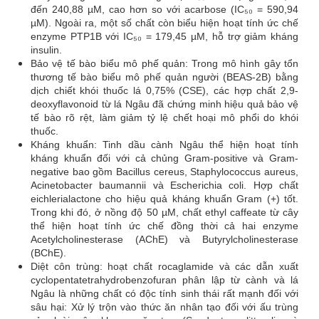
đến 240,88 µM, cao hơn so với acarbose (IC₅₀ = 590,94
µM). Ngoài ra, một số chất còn biểu hiện hoạt tính ức chế
enzyme PTP1B với IC₅₀ = 179,45 µM, hỗ trợ giảm kháng
insulin.
Bảo vệ tế bào biểu mô phế quản: Trong mô hình gây tổn
thương tế bào biểu mô phế quản người (BEAS-2B) bằng
dịch chiết khói thuốc lá 0,75% (CSE), các hợp chất 2,9-
deoxyflavonoid từ lá Ngâu đã chứng minh hiệu quả bảo vệ
tế bào rõ rệt, làm giảm tỷ lệ chết hoại mô phổi do khói
thuốc.
Kháng khuẩn: Tinh dầu cành Ngâu thể hiện hoạt tính
kháng khuẩn đối với cả chủng Gram-positive và Gram-
negative bao gồm Bacillus cereus, Staphylococcus aureus,
Acinetobacter baumannii và Escherichia coli. Hợp chất
eichlerialactone cho hiệu quả kháng khuẩn Gram (+) tốt.
Trong khi đó, ở nồng độ 50 µM, chất ethyl caffeate từ cây
thể hiện hoạt tính ức chế đồng thời cả hai enzyme
Acetylcholinesterase (AChE) và Butyrylcholinesterase
(BChE).
Diệt côn trùng: hoạt chất rocaglamide và các dẫn xuất
cyclopentatetrahydrobenzofuran phân lập từ cành và lá
Ngâu là những chất có độc tính sinh thái rất mạnh đối với
sâu hại: Xử lý trộn vào thức ăn nhân tạo đối với ấu trùng