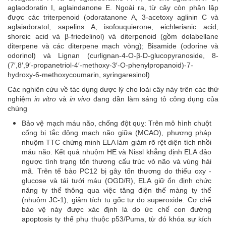
aglaodoratin I, aglaindanone E. Ngoài ra, từ cây còn phân lập
được các triterpenoid (odoratanone A, 3-acetoxy aglinin C và
aglaiadoratol, sapelins A, isofouquierone, eichlerianic acid,
shoreic acid và β-friedelinol) và diterpenoid (gồm dolabellane
diterpene và các diterpene mạch vòng); Bisamide (odorine và
odorinol) và Lignan (curlignan-4-O-β-D-glucopyranoside, 8-
(7′,8′,9′-propanetriol-4′-methoxy-3′-O-phenylpropanoid)-7-
hydroxy-6-methoxycoumarin, syringaresinol)
Các nghiên cứu về tác dụng dược lý cho loài cây này trên các thử
nghiệm
in vitro
và
in vivo
đang dần làm sáng tỏ công dụng của
chúng
Bảo vệ mạch máu não, chống đột quỵ: Trên mô hình chuột
cống bị tắc động mạch não giữa (MCAO), phương pháp
nhuộm TTC chứng minh ELA làm giảm rõ rệt diện tích nhồi
máu não. Kết quả nhuộm HE và Nissl khẳng định ELA đảo
ngược tình trạng tổn thương cấu trúc vỏ não và vùng hải
mã. Trên tế bào PC12 bị gây tổn thương do thiếu oxy -
glucose và tái tưới máu (OGD/R), ELA giữ ổn định chức
năng ty thể thông qua việc tăng điện thế màng ty thể
(nhuộm JC-1), giảm tích tụ gốc tự do superoxide. Cơ chế
bảo vệ này được xác định là do ức chế con đường
apoptosis ty thể phụ thuộc p53/Puma, từ đó khóa sự kích