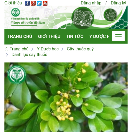
Giới thiệu
Đăng nhập
/
Đăng ký
TRANG CHỦ
GIỚI THIỆU
TIN TỨC
Y DƯỢC HỌC
HỢP
Toggle
navigat
Trang chủ
Y Dược học
Cây thuốc quý
Danh lục cây thuốc