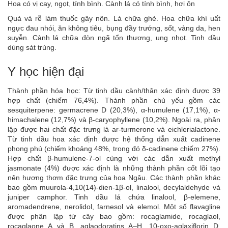
Hoa có vị cay, ngọt, tính bình. Cành lá có tính bình, hơi ôn
Quả và rễ làm thuốc gây nôn. Lá chữa ghẻ. Hoa chữa khí uất
ngực đau nhói, ăn không tiêu, bụng đầy trướng, sốt, vàng da, hen
suyễn. Cành lá chữa đòn ngã tổn thương, ung nhọt. Tinh dầu
dùng sát trùng.
Y học hiện đại
Thành phần hóa học: Từ tinh dầu cành/thân xác định được 39
hợp chất (chiếm 76,4%). Thành phần chủ yếu gồm các
sesquiterpene: germacrene D (20,3%), α-humulene (17,1%), α-
himachalene (12,7%) và β-caryophyllene (10,2%). Ngoài ra, phân
lập được hai chất đặc trưng là ar-turmerone và eichlerialactone.
Từ tinh dầu hoa xác định được hệ thống dẫn xuất cadinene
phong phú (chiếm khoảng 48%, trong đó δ-cadinene chiếm 27%).
Hợp chất β-humulene-7-ol cùng với các dẫn xuất methyl
jasmonate (4%) được xác định là những thành phần cốt lõi tạo
nên hương thơm đặc trưng của hoa Ngâu. Các thành phần khác
bao gồm muurola-4,10(14)-dien-1β-ol, linalool, decylaldehyde và
juniper camphor. Tinh dầu lá chứa linalool, β-elemene,
aromadendrene, nerolidol, farnesol và elemol. Một số flavagline
được phân lập từ cây bao gồm: rocaglamide, rocaglaol,
rocaglaone A và B, aglaodoratins A–H, 10-oxo-aglaxiflorin D,