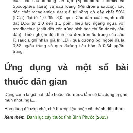
của loài sâu khoang ăn tạp (Spodoptera littoralis và
Spodoptera litura) và sâu loang (Peridroma saucia), các
độc chất rocaglamide đạt giá trị nồng độ gây chết 50%
(LC₅₀) đạt từ 1,0 đến 8,0 ppm. Các dẫn xuất mạnh nhất
đạt LC₅₀ từ 1,0 đến 1,1 ppm, hiệu lực ngang ngửa với
azadirachtin (chất diệt côn trùng sinh học chuẩn từ cây sầu
đâu). Thử nghiệm độc tính liều đơn trên ấu trùng của sâu
P. saucia ghi nhận giá trị LD₅₀ qua đường bôi ngoài da là
0,32 µg/ấu trùng và qua đường tiêu hóa là 0,34 µg/ấu
trùng.
Ứng dụng và một số bài
thuốc dân gian
Dùng cành lá giã nát, đắp hoặc nấu nước tắm có tác dụng trị ghẻ,
mụn nhọt, ngã,...
Hoa dùng để ướp chè, chế hương liệu hoặc cất thành dầu thơm.
Xem thêm:
Danh lục cây thuốc tỉnh Bình Phước (2025)