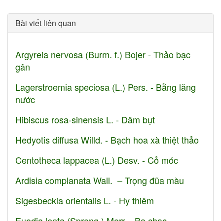
Bài viết liên quan
Argyreia nervosa (Burm. f.) Bojer - Thảo bạc
gân
Lagerstroemia speciosa (L.) Pers. - Bằng lăng
nước
Hibiscus rosa-sinensis L. - Dâm bụt
Hedyotis diffusa Willd. - Bạch hoa xà thiệt thảo
Centotheca lappacea (L.) Desv. - Cỏ móc
Ardisia complanata Wall. – Trọng đũa màu
Sigesbeckia orientalis L. - Hy thiêm
Euodia lepta (Spreng.) Merr. - Ba chạc