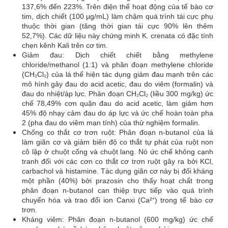
137,6% đến 223%. Trên điện thế hoạt động của tế bào cơ
tim, dịch chiết (100 μg/mL) làm chậm quá trình tái cực phụ
thuộc thời gian (tăng thời gian tái cực 90% lên thêm
52,7%). Các dữ liệu này chứng minh K. crenata có đặc tính
chẹn kênh Kali trên cơ tim.
Giảm đau: Dịch chiết chiết bằng methylene
chloride/methanol (1:1) và phân đoạn methylene chloride
(CH₂Cl₂) của lá thể hiện tác dụng giảm đau mạnh trên các
mô hình gây đau do acid acetic, đau do viêm (formalin) và
đau do nhiệt/áp lực. Phân đoạn CH₂Cl₂ (liều 300 mg/kg) ức
chế 78,49% cơn quặn đau do acid acetic, làm giảm hơn
45% độ nhạy cảm đau do áp lực và ức chế hoàn toàn pha
2 (pha đau do viêm mạn tính) của thử nghiệm formalin.
Chống co thắt cơ trơn ruột: Phân đoạn n-butanol của lá
làm giãn cơ và giảm biên độ co thắt tự phát của ruột non
cô lập ở chuột cống và chuột lang. Nó ức chế không cạnh
tranh đối với các cơn co thắt cơ trơn ruột gây ra bởi KCl,
carbachol và histamine. Tác dụng giãn cơ này bị đối kháng
một phần (40%) bởi prazosin cho thấy hoạt chất trong
phân đoạn n-butanol can thiệp trực tiếp vào quá trình
chuyển hóa và trao đổi ion Canxi (Ca²⁺) trong tế bào cơ
trơn.
Kháng viêm: Phân đoạn n-butanol (600 mg/kg) ức chế