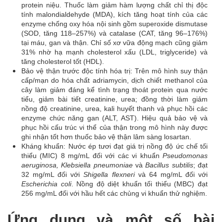
protein niệu. Thuốc làm giảm hàm lượng chất chỉ thị độc
tính malondialdehyde (MDA), kích tăng hoạt tính của các
enzyme chống oxy hóa nội sinh gồm superoxide dismutase
(SOD, tăng 118–257%) và catalase (CAT, tăng 96–176%)
tại máu, gan và thận. Chỉ số xơ vữa động mạch cũng giảm
31% nhờ hạ mạnh cholesterol xấu (LDL, triglyceride) và
tăng cholesterol tốt (HDL).
Bảo vệ thận trước độc tính hóa trị: Trên mô hình suy thận
cấp/mạn do hóa chất adriamycin, dịch chiết methanol của
cây làm giảm đáng kể tình trạng thoát protein qua nước
tiểu, giảm bài tiết creatinine, urea; đồng thời làm giảm
nồng độ creatinine, urea, kali huyết thanh và phục hồi các
enzyme chức năng gan (ALT, AST). Hiệu quả bảo vệ và
phục hồi cấu trúc vi thể của thận trong mô hình này được
ghi nhận tốt hơn thuốc bảo vệ thận lâm sàng losartan.
Kháng khuẩn: Nước ép tươi đạt giá trị nồng độ ức chế tối
thiểu (MIC) 8 mg/mL đối với các vi khuẩn
Pseudomonas
aeruginosa, Klebsiella pneumoniae
và
Bacillus subtilis
; đạt
32 mg/mL đối với
Shigella flexneri
và 64 mg/mL đối với
Escherichia coli
. Nồng độ diệt khuẩn tối thiểu (MBC) đạt
256 mg/mL đối với hầu hết các chủng vi khuẩn thử nghiệm.
Ứng dụng và một số bài