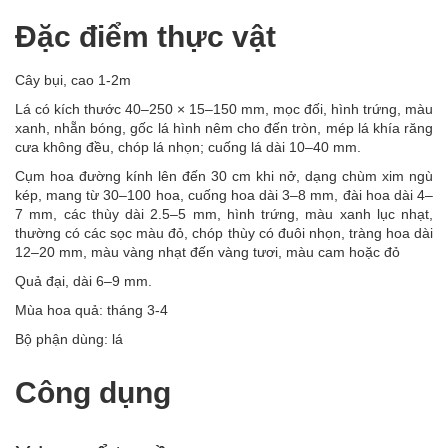
Đặc điểm thực vật
Cây bụi, cao 1-2m
Lá có kích thước 40–250 × 15–150 mm, mọc đối, hình trứng, màu
xanh, nhẵn bóng, gốc lá hình nêm cho đến tròn, mép lá khía răng
cưa không đều, chóp lá nhọn; cuống lá dài 10–40 mm.
Cụm hoa đường kính lên đến 30 cm khi nở, dạng chùm xim ngù
kép, mang từ 30–100 hoa, cuống hoa dài 3–8 mm, đài hoa dài 4–
7 mm, các thùy dài 2.5–5 mm, hình trứng, màu xanh lục nhạt,
thường có các sọc màu đỏ, chóp thùy có đuôi nhọn, tràng hoa dài
12–20 mm, màu vàng nhạt đến vàng tươi, màu cam hoặc đỏ
Quả đại, dài 6–9 mm.
Mùa hoa quả: tháng 3-4
Bộ phận dùng: lá
Công dụng