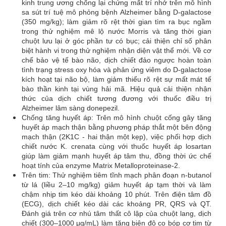
kinh trung ương chống lại chứng mất trí nhớ trên mô hình
sa sút trí tuệ mô phỏng bệnh Alzheimer bằng D-galactose
(350 mg/kg); làm giảm rõ rệt thời gian tìm ra bục ngầm
trong thử nghiệm mê lộ nước Morris và tăng thời gian
chuột lưu lại ở góc phần tư có bục; cải thiện chỉ số phân
biệt hành vi trong thử nghiệm nhận diện vật thể mới. Về cơ
chế bảo vệ tế bào não, dịch chiết đảo ngược hoàn toàn
tình trạng stress oxy hóa và phản ứng viêm do D-galactose
kích hoạt tại não bộ, làm giảm thiểu rõ rệt sự mất mát tế
bào thần kinh tại vùng hải mã. Hiệu quả cải thiện nhận
thức của dịch chiết tương đương với thuốc điều trị
Alzheimer lâm sàng donepezil.
Chống tăng huyết áp: Trên mô hình chuột cống gây tăng
huyết áp mạch thận bằng phương pháp thắt một bên động
mạch thận (2K1C - hai thận một kẹp), việc phối hợp dịch
chiết nước K. crenata cùng với thuốc huyết áp losartan
giúp làm giảm mạnh huyết áp tâm thu, đồng thời ức chế
hoạt tính của enzyme Matrix Metalloproteinase-2.
Trên tim: Thử nghiệm tiêm tĩnh mạch phân đoạn n-butanol
từ lá (liều 2–10 mg/kg) giảm huyết áp tạm thời và làm
chậm nhịp tim kéo dài khoảng 10 phút. Trên điện tâm đồ
(ECG), dịch chiết kéo dài các khoảng PR, QRS và QT.
Đánh giá trên cơ nhú tâm thất cô lập của chuột lang, dịch
chiết (300–1000 μg/mL) làm tăng biên độ co bóp cơ tim từ