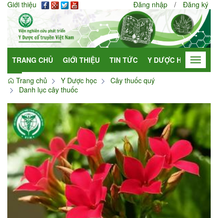
Giới thiệu
Đăng nhập
/
Đăng ký
TRANG CHỦ
GIỚI THIỆU
TIN TỨC
Y DƯỢC HỌC
HỢP
Toggle
navigat
Trang chủ
Y Dược học
Cây thuốc quý
Danh lục cây thuốc