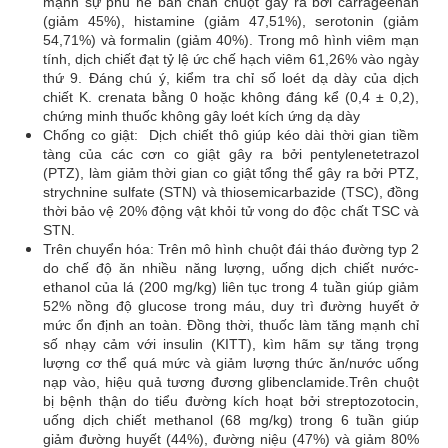
mạnh sự phù nề bàn chân chuột gây ra bởi carrageenan
(giảm 45%), histamine (giảm 47,51%), serotonin (giảm
54,71%) và formalin (giảm 40%). Trong mô hình viêm mạn
tính, dịch chiết đạt tỷ lệ ức chế hạch viêm 61,26% vào ngày
thứ 9. Đáng chú ý, kiểm tra chỉ số loét dạ dày của dịch
chiết K. crenata bằng 0 hoặc không đáng kể (0,4 ± 0,2),
chứng minh thuốc không gây loét kích ứng dạ dày
Chống co giật: Dịch chiết thô giúp kéo dài thời gian tiềm
tàng của các cơn co giật gây ra bởi pentylenetetrazol
(PTZ), làm giảm thời gian co giật tổng thể gây ra bởi PTZ,
strychnine sulfate (STN) và thiosemicarbazide (TSC), đồng
thời bảo vệ 20% động vật khỏi tử vong do độc chất TSC và
STN.
Trên chuyển hóa: Trên mô hình chuột đái tháo đường typ 2
do chế độ ăn nhiều năng lượng, uống dịch chiết nước-
ethanol của lá (200 mg/kg) liên tục trong 4 tuần giúp giảm
52% nồng độ glucose trong máu, duy trì đường huyết ở
mức ổn định an toàn. Đồng thời, thuốc làm tăng mạnh chỉ
số nhạy cảm với insulin (KITT), kìm hãm sự tăng trọng
lượng cơ thể quá mức và giảm lượng thức ăn/nước uống
nạp vào, hiệu quả tương đương glibenclamide.Trên chuột
bị bệnh thận do tiểu đường kích hoạt bởi streptozotocin,
uống dịch chiết methanol (68 mg/kg) trong 6 tuần giúp
giảm đường huyết (44%), đường niệu (47%) và giảm 80%