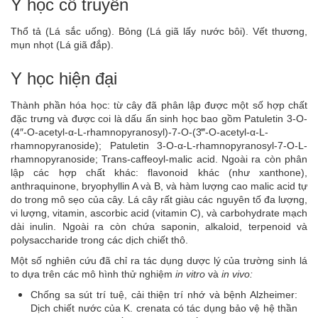
Y học cổ truyền
Thổ tả (Lá sắc uống). Bỏng (Lá giã lấy nước bôi). Vết thương,
mụn nhọt (Lá giã đắp).
Y học hiện đại
Thành phần hóa học: từ cây đã phân lập được một số hợp chất
đặc trưng và được coi là dấu ấn sinh học bao gồm Patuletin 3-O-
(4″-O-acetyl-α-L-rhamnopyranosyl)-7-O-(3‴-O-acetyl-α-L-
rhamnopyranoside); Patuletin 3-O-α-L-rhamnopyranosyl-7-O-L-
rhamnopyranoside; Trans-caffeoyl-malic acid. Ngoài ra còn phân
lập các hợp chất khác: flavonoid khác (như xanthone),
anthraquinone, bryophyllin A và B, và hàm lượng cao malic acid tự
do trong mô sẹo của cây. Lá cây rất giàu các nguyên tố đa lượng,
vi lượng, vitamin, ascorbic acid (vitamin C), và carbohydrate mạch
dài inulin. Ngoài ra còn chứa saponin, alkaloid, terpenoid và
polysaccharide trong các dịch chiết thô.
Một số nghiên cứu đã chỉ ra tác dụng dược lý của trường sinh lá
to dựa trên các mô hình thử nghiệm
in vitro
và
in vivo:
Chống sa sút trí tuệ, cải thiện trí nhớ và bệnh Alzheimer:
Dịch chiết nước của K. crenata có tác dụng bảo vệ hệ thần