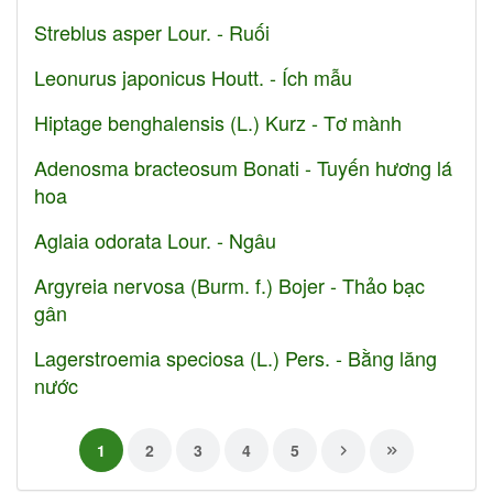
Streblus asper Lour. - Ruối
Leonurus japonicus Houtt. - Ích mẫu
Hiptage benghalensis (L.) Kurz - Tơ mành
Adenosma bracteosum Bonati - Tuyến hương lá
hoa
Aglaia odorata Lour. - Ngâu
Argyreia nervosa (Burm. f.) Bojer - Thảo bạc
gân
Lagerstroemia speciosa (L.) Pers. - Bằng lăng
nước
1
2
3
4
5