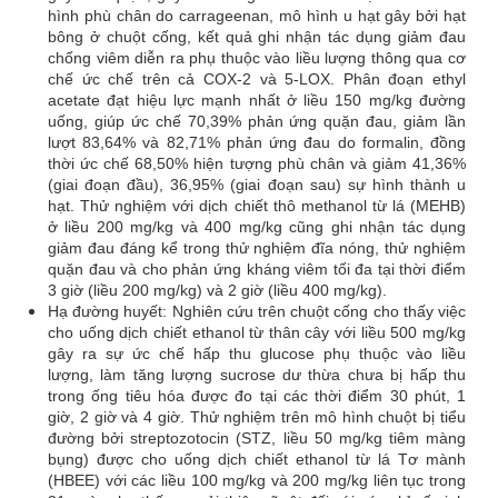
hình phù chân do carrageenan, mô hình u hạt gây bởi hạt
bông ở chuột cống, kết quả ghi nhận tác dụng giảm đau
chống viêm diễn ra phụ thuộc vào liều lượng thông qua cơ
chế ức chế trên cả COX-2 và 5-LOX. Phân đoạn ethyl
acetate đạt hiệu lực mạnh nhất ở liều 150 mg/kg đường
uống, giúp ức chế 70,39% phản ứng quặn đau, giảm lần
lượt 83,64% và 82,71% phản ứng đau do formalin, đồng
thời ức chế 68,50% hiện tượng phù chân và giảm 41,36%
(giai đoạn đầu), 36,95% (giai đoạn sau) sự hình thành u
hạt. Thử nghiệm với dịch chiết thô methanol từ lá (MEHB)
ở liều 200 mg/kg và 400 mg/kg cũng ghi nhận tác dụng
giảm đau đáng kể trong thử nghiệm đĩa nóng, thử nghiệm
quặn đau và cho phản ứng kháng viêm tối đa tại thời điểm
3 giờ (liều 200 mg/kg) và 2 giờ (liều 400 mg/kg).
Hạ đường huyết: Nghiên cứu trên chuột cống cho thấy việc
cho uống dịch chiết ethanol từ thân cây với liều 500 mg/kg
gây ra sự ức chế hấp thu glucose phụ thuộc vào liều
lượng, làm tăng lượng sucrose dư thừa chưa bị hấp thu
trong ống tiêu hóa được đo tại các thời điểm 30 phút, 1
giờ, 2 giờ và 4 giờ. Thử nghiệm trên mô hình chuột bị tiểu
đường bởi streptozotocin (STZ, liều 50 mg/kg tiêm màng
bụng) được cho uống dịch chiết ethanol từ lá Tơ mành
(HBEE) với các liều 100 mg/kg và 200 mg/kg liên tục trong