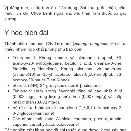
Vị đắng nhẹ, chát, tính ôn. Tác dụng: Sát trùng, ôn thận, cầm
máu, ích khí. Chữa bệnh ngoài da, phù thận, làm thuốc bó gãy
xương
Y học hiện đại
Thành phần hóa học: Cây Tơ mành (
Hiptage benghalensis
) chứa
nhiều nhóm hợp chất phong phú bao gồm:
Triterpenoid: Khung lupane và oleanane (Lupeol, 3β-
acetoxy-20-hydroxylupane, betulonic acid, oleanan-3-one,
friedelin, epifriedelinol), Khung alnusane và bauerane
(alnus-5(10)-en-3β-yl acetate, alnus-5(10)-en-3β-ol, 3β-
acetoxy-9β-bauer-7-en-6-one)
Steroid: (24R)-24-propylcholesterol, β-sitosterol.
Flavonoid: Hàm lượng flavonoid tổng số cao nhất ở lá
(0,008 mg/g trọng lượng khô), hoa (0,007 mg/g) và thấp
nhất ở thân (0,002 mg/g).
Vỏ rễ chứa hiptagin và mangiferin (1,3,6,7-tetrahydroxy-2-
β-D-glucosylxanthone).
Các nhóm chất khác: Alkaloid, coumarin, phenol, tannin,
saponin, carbohydrate, octacosanol
Các nghiên cứu khoa học đã chỉ ra tác dụng dược lý của cây qua