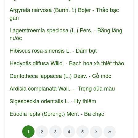
Argyreia nervosa (Burm. f.) Bojer - Thảo bạc
gân
Lagerstroemia speciosa (L.) Pers. - Bằng lăng
nước
Hibiscus rosa-sinensis L. - Dâm bụt
Hedyotis diffusa Willd. - Bạch hoa xà thiệt thảo
Centotheca lappacea (L.) Desv. - Cỏ móc
Ardisia complanata Wall. – Trọng đũa màu
Sigesbeckia orientalis L. - Hy thiêm
Euodia lepta (Spreng.) Merr. - Ba chạc
1
2
3
4
5