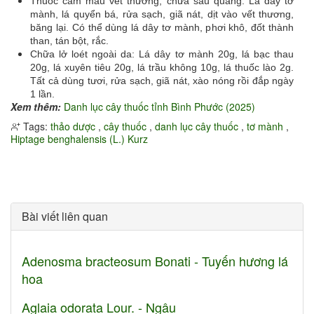
Thuốc cầm máu vết thương, chữa sâu quảng: Lá dây tơ
mành, lá quyển bá, rửa sạch, giã nát, dịt vào vết thương,
băng lại. Có thể dùng lá dây tơ mành, phơi khô, đốt thành
than, tán bột, rắc.
Chữa lở loét ngoài da: Lá dây tơ mành 20g, lá bạc thau
20g, lá xuyên tiêu 20g, lá trầu không 10g, lá thuốc lào 2g.
Tất cả dùng tươi, rửa sạch, giã nát, xào nóng rồi đắp ngày
1 lần.
Xem thêm:
Danh lục cây thuốc tỉnh Bình Phước (2025)
Tags:
thảo dược
,
cây thuốc
,
danh lục cây thuốc
,
tơ mành
,
Hiptage benghalensis (L.) Kurz
Bài viết liên quan
Adenosma bracteosum Bonati - Tuyến hương lá
hoa
Aglaia odorata Lour. - Ngâu