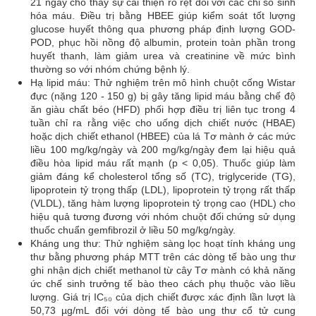
21 ngày cho thấy sự cải thiện rõ rệt đối với các chỉ số sinh
hóa máu. Điều trị bằng HBEE giúp kiểm soát tốt lượng
glucose huyết thông qua phương pháp định lượng GOD-
POD, phục hồi nồng độ albumin, protein toàn phần trong
huyết thanh, làm giảm urea và creatinine về mức bình
thường so với nhóm chứng bệnh lý.
Hạ lipid máu: Thử nghiệm trên mô hình chuột cống Wistar
đực (nặng 120 - 150 g) bị gây tăng lipid máu bằng chế độ
ăn giàu chất béo (HFD) phối hợp điều trị liên tục trong 4
tuần chỉ ra rằng việc cho uống dịch chiết nước (HBAE)
hoặc dịch chiết ethanol (HBEE) của lá Tơ mành ở các mức
liều 100 mg/kg/ngày và 200 mg/kg/ngày đem lại hiệu quả
điều hòa lipid máu rất mạnh (p < 0,05). Thuốc giúp làm
giảm đáng kể cholesterol tổng số (TC), triglyceride (TG),
lipoprotein tỷ trọng thấp (LDL), lipoprotein tỷ trọng rất thấp
(VLDL), tăng hàm lượng lipoprotein tỷ trọng cao (HDL) cho
hiệu quả tương đương với nhóm chuột đối chứng sử dụng
thuốc chuẩn gemfibrozil ở liều 50 mg/kg/ngày.
Kháng ung thư: Thử nghiệm sàng lọc hoạt tính kháng ung
thư bằng phương pháp MTT trên các dòng tế bào ung thư
ghi nhận dịch chiết methanol từ cây Tơ mành có khả năng
ức chế sinh trưởng tế bào theo cách phụ thuộc vào liều
lượng. Giá trị IC₅₀ của dịch chiết được xác định lần lượt là
50,73 µg/mL đối với dòng tế bào ung thư cổ tử cung