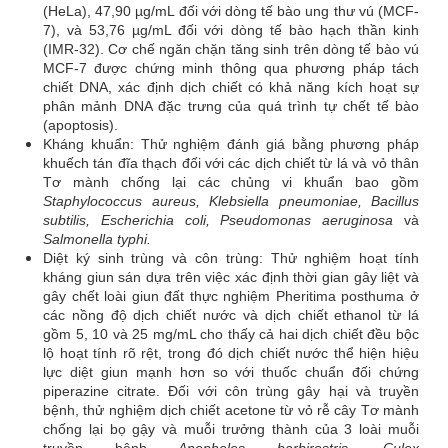
(HeLa), 47,90 µg/mL đối với dòng tế bào ung thư vú (MCF-
7), và 53,76 µg/mL đối với dòng tế bào hạch thần kinh
(IMR-32). Cơ chế ngăn chặn tăng sinh trên dòng tế bào vú
MCF-7 được chứng minh thông qua phương pháp tách
chiết DNA, xác định dịch chiết có khả năng kích hoạt sự
phân mảnh DNA đặc trưng của quá trình tự chết tế bào
(apoptosis).
Kháng khuẩn: Thử nghiệm đánh giá bằng phương pháp
khuếch tán đĩa thạch đối với các dịch chiết từ lá và vỏ thân
Tơ mành chống lại các chủng vi khuẩn bao gồm
Staphylococcus aureus, Klebsiella pneumoniae, Bacillus
subtilis, Escherichia coli, Pseudomonas aeruginosa
và
Salmonella typhi.
Diệt ký sinh trùng và côn trùng: Thử nghiệm hoạt tính
kháng giun sán dựa trên việc xác định thời gian gây liệt và
gây chết loài giun đất thực nghiệm Pheritima posthuma ở
các nồng độ dịch chiết nước và dịch chiết ethanol từ lá
gồm 5, 10 và 25 mg/mL cho thấy cả hai dịch chiết đều bộc
lộ hoạt tính rõ rệt, trong đó dịch chiết nước thể hiện hiệu
lực diệt giun mạnh hơn so với thuốc chuẩn đối chứng
piperazine citrate. Đối với côn trùng gây hại và truyền
bệnh, thử nghiệm dịch chiết acetone từ vỏ rễ cây Tơ mành
chống lại bọ gậy và muỗi trưởng thành của 3 loài muỗi