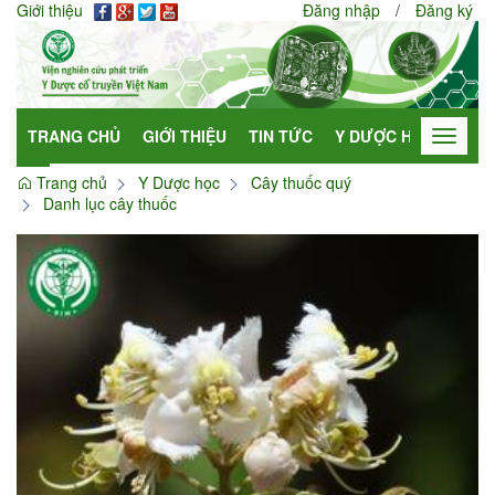
Giới thiệu
Đăng nhập
/
Đăng ký
TRANG CHỦ
GIỚI THIỆU
TIN TỨC
Y DƯỢC HỌC
HỢP
Toggle
navigat
Trang chủ
Y Dược học
Cây thuốc quý
Danh lục cây thuốc