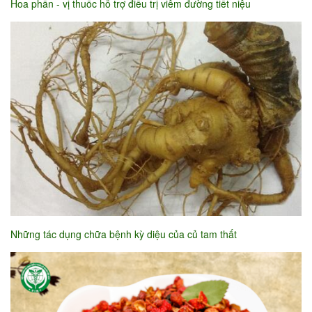
Hoa phấn - vị thuốc hỗ trợ điều trị viêm đường tiết niệu
Những tác dụng chữa bệnh kỳ diệu của củ tam thất