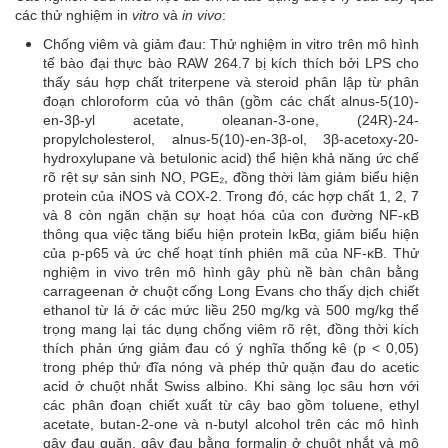
các thử nghiệm in
vitro
và
in vivo
:
Chống viêm và giảm đau: Thử nghiệm in vitro trên mô hình
tế bào đại thực bào RAW 264.7 bị kích thích bởi LPS cho
thấy sáu hợp chất triterpene và steroid phân lập từ phân
đoạn chloroform của vỏ thân (gồm các chất alnus-5(10)-
en-3β-yl acetate, oleanan-3-one, (24R)-24-
propylcholesterol, alnus-5(10)-en-3β-ol, 3β-acetoxy-20-
hydroxylupane và betulonic acid) thể hiện khả năng ức chế
rõ rệt sự sản sinh NO, PGE₂, đồng thời làm giảm biểu hiện
protein của iNOS và COX-2. Trong đó, các hợp chất 1, 2, 7
và 8 còn ngăn chặn sự hoạt hóa của con đường NF-κB
thông qua việc tăng biểu hiện protein IκBα, giảm biểu hiện
của p-p65 và ức chế hoạt tính phiên mã của NF-κB. Thử
nghiệm in vivo trên mô hình gây phù nề bàn chân bằng
carrageenan ở chuột cống Long Evans cho thấy dịch chiết
ethanol từ lá ở các mức liều 250 mg/kg và 500 mg/kg thể
trọng mang lại tác dụng chống viêm rõ rệt, đồng thời kích
thích phản ứng giảm đau có ý nghĩa thống kê (p < 0,05)
trong phép thử đĩa nóng và phép thử quặn đau do acetic
acid ở chuột nhắt Swiss albino. Khi sàng lọc sâu hơn với
các phân đoạn chiết xuất từ cây bao gồm toluene, ethyl
acetate, butan-2-one và n-butyl alcohol trên các mô hình
gây đau quặn, gây đau bằng formalin ở chuột nhắt và mô