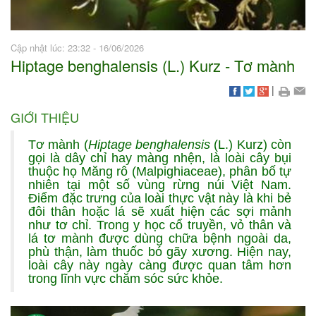
Cập nhật lúc: 23:32 - 16/06/2026
Hiptage benghalensis (L.) Kurz - Tơ mành
|
GIỚI THIỆU
Tơ mành (
Hiptage benghalensis
(L.) Kurz) còn
gọi là dây chỉ hay màng nhện, là loài cây bụi
thuộc họ Măng rô (Malpighiaceae), phân bố tự
nhiên tại một số vùng rừng núi Việt Nam.
Điểm đặc trưng của loài thực vật này là khi bẻ
đôi thân hoặc lá sẽ xuất hiện các sợi mảnh
như tơ chỉ. Trong y học cổ truyền, vỏ thân và
lá tơ mành được dùng chữa bệnh ngoài da,
phù thận, làm thuốc bó gãy xương. Hiện nay,
loài cây này ngày càng được quan tâm hơn
trong lĩnh vực chăm sóc sức khỏe.