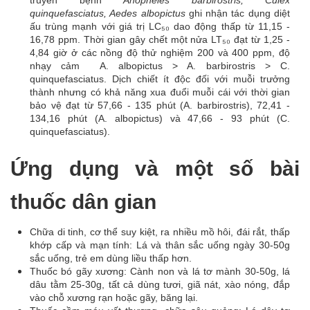
truyền bệnh
Anopheles barbirostris, Culex
quinquefasciatus, Aedes albopictus
ghi nhận tác dụng diệt
ấu trùng mạnh với giá trị LC₅₀ dao động thấp từ 11,15 -
16,78 ppm. Thời gian gây chết một nửa LT₅₀ đạt từ 1,25 -
4,84 giờ ở các nồng độ thử nghiệm 200 và 400 ppm, độ
nhạy cảm A. albopictus > A. barbirostris > C.
quinquefasciatus. Dịch chiết ít độc đối với muỗi trưởng
thành nhưng có khả năng xua đuổi muỗi cái với thời gian
bảo vệ đạt từ 57,66 - 135 phút (A. barbirostris), 72,41 -
134,16 phút (A. albopictus) và 47,66 - 93 phút (C.
quinquefasciatus).
Ứng dụng và một số bài
thuốc dân gian
Chữa di tinh, cơ thể suy kiệt, ra nhiều mồ hôi, đái rắt, thấp
khớp cấp và mạn tính: Lá và thân sắc uống ngày 30-50g
sắc uống, trẻ em dùng liều thấp hơn.
Thuốc bó gãy xương: Cành non và lá tơ mành 30-50g, lá
dâu tằm 25-30g, tất cả dùng tươi, giã nát, xào nóng, đắp
vào chỗ xương rạn hoặc gãy, băng lại.