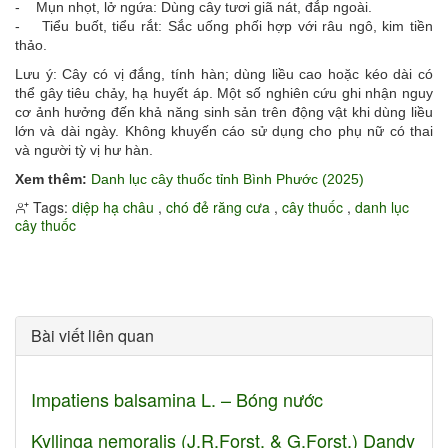
- Mụn nhọt, lở ngứa: Dùng cây tươi giã nát, đắp ngoài.
- Tiểu buốt, tiểu rắt: Sắc uống phối hợp với râu ngô, kim tiền
thảo.
Lưu ý: Cây có vị đắng, tính hàn; dùng liều cao hoặc kéo dài có
thể gây tiêu chảy, hạ huyết áp. Một số nghiên cứu ghi nhận nguy
cơ ảnh hưởng đến khả năng sinh sản trên động vật khi dùng liều
lớn và dài ngày. Không khuyến cáo sử dụng cho phụ nữ có thai
và người tỳ vị hư hàn.
Xem thêm:
Danh lục cây thuốc tỉnh Bình Phước (2025)
Tags:
diệp hạ châu
,
chó đẻ răng cưa
,
cây thuốc
,
danh lục
cây thuốc
Bài viết liên quan
Impatiens balsamina L. – Bóng nước
Kyllinga nemoralis (J.R.Forst. & G.Forst.) Dandy