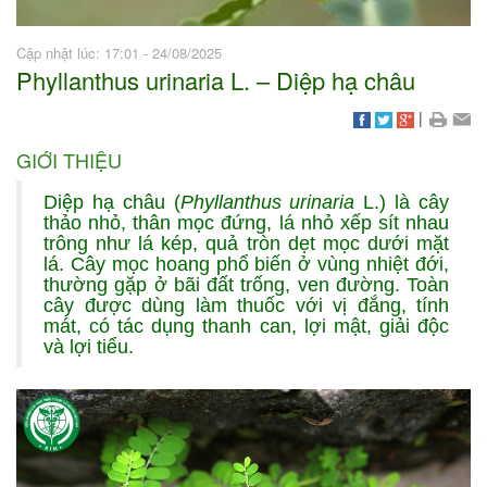
Cập nhật lúc: 17:01 - 24/08/2025
Phyllanthus urinaria L. – Diệp hạ châu
|
GIỚI THIỆU
Diệp hạ châu (
Phyllanthus urinaria
L.) là cây
thảo nhỏ, thân mọc đứng, lá nhỏ xếp sít nhau
trông như lá kép, quả tròn dẹt mọc dưới mặt
lá. Cây mọc hoang phổ biến ở vùng nhiệt đới,
thường gặp ở bãi đất trống, ven đường. Toàn
cây được dùng làm thuốc với vị đắng, tính
mát, có tác dụng thanh can, lợi mật, giải độc
và lợi tiểu.