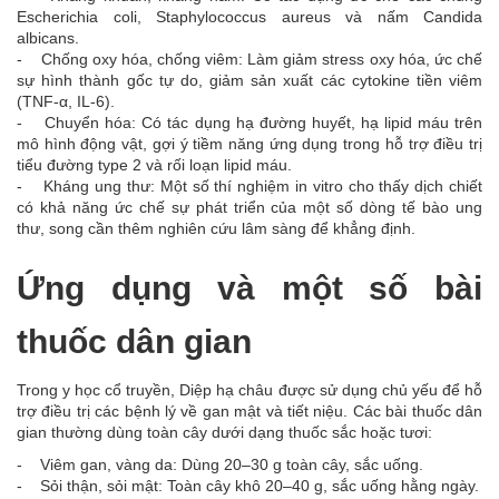
Escherichia coli, Staphylococcus aureus và nấm Candida
albicans.
- Chống oxy hóa, chống viêm: Làm giảm stress oxy hóa, ức chế
sự hình thành gốc tự do, giảm sản xuất các cytokine tiền viêm
(TNF-α, IL-6).
- Chuyển hóa: Có tác dụng hạ đường huyết, hạ lipid máu trên
mô hình động vật, gợi ý tiềm năng ứng dụng trong hỗ trợ điều trị
tiểu đường type 2 và rối loạn lipid máu.
- Kháng ung thư: Một số thí nghiệm in vitro cho thấy dịch chiết
có khả năng ức chế sự phát triển của một số dòng tế bào ung
thư, song cần thêm nghiên cứu lâm sàng để khẳng định.
Ứng dụng và một số bài
thuốc dân gian
Trong y học cổ truyền, Diệp hạ châu được sử dụng chủ yếu để hỗ
trợ điều trị các bệnh lý về gan mật và tiết niệu. Các bài thuốc dân
gian thường dùng toàn cây dưới dạng thuốc sắc hoặc tươi:
- Viêm gan, vàng da: Dùng 20–30 g toàn cây, sắc uống.
- Sỏi thận, sỏi mật: Toàn cây khô 20–40 g, sắc uống hằng ngày.