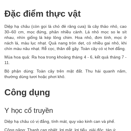
Đặc điểm thực vật
Diệp hạ châu (còn gọi là chó đẻ răng cưa) là cây thảo nhỏ, cao
30–60 cm, mọc đứng, phân nhiều cành. Lá nhỏ mọc so le sít
nhau, nhìn giống lá kép lông chim. Hoa nhỏ, đơn tính, mọc ở
nách lá, màu lục nhạt. Quả nang tròn dẹt, có nhiều gai nhỏ, khi
chín màu nâu nhạt. Rễ cọc, thân dễ gãy. Toàn cây có vị hơi đắng.
Mùa hoa quả: Ra hoa trong khoảng tháng 4 - 6, kết quả tháng 7 -
11.
Bộ phận dùng: Toàn cây trên mặt đất. Thu hái quanh năm,
thường dùng tươi hoặc phơi khô.
Công dụng
Y học cổ truyền
Diệp hạ châu có vị đắng, tính mát, quy vào kinh can và phế.
Công năng: Thanh can nhiệt, lợi mật, lợi tiểu, giải độc, tán ứ.