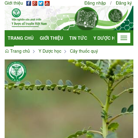
Giới thiệu
Đăng nhập
/
Đăng ký
TRANG CHỦ
GIỚI THIỆU
TIN TỨC
Y DƯỢC HỌC
HỢP
Toggle
navigat
Trang chủ
Y Dược học
Cây thuốc quý