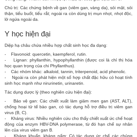
Chủ trị: Các chứng bệnh về gan (viêm gan, vàng da), sỏi mật, sỏi
thận, tiểu buốt, tiểu rắt; ngoài ra còn dùng trị mụn nhọt, nhọt độc,
lở ngứa ngoài da.
Y học hiện đại
Diệp hạ châu chứa nhiều hợp chất sinh học đa dạng:
- Flavonoid: quercetin, kaempferol, rutin.
- Lignan: phyllanthin, hypophyllanthin (được coi là chỉ thị hóa
học quan trọng của chi Phyllanthus).
- Các nhóm khác: alkaloid, tannin, triterpenoid, acid phenolic.
- Ngoài ra còn phát hiện một số hợp chất đặc hữu có hoạt tính
sinh học mạnh như nirurinetin, urinaretin.
Tác dụng dược lý (theo nghiên cứu hiện đại):
- Bảo vệ gan: Các chiết xuất làm giảm men gan (AST, ALT),
chống hoại tử tế bào gan, có tác dụng hỗ trợ điều trị viêm gan
virus (B, C).
- Kháng virus: Nhiều nghiên cứu cho thấy chiết xuất ức chế hoạt
động của enzym HBV-DNA polymerase, từ đó hạn chế sự nhân
lên của virus viêm gan B.
- Kháng khuẩn, kháng nấm: Có tác dụng ức chế các chủng