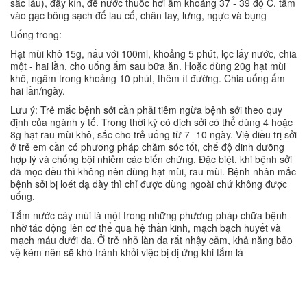
sắc lâu), đậy kín, để nước thuốc hơi ấm khoảng 37 - 39 độ C, tẩm
vào gạc bông sạch để lau cổ, chân tay, lưng, ngực và bụng
Uống trong:
Hạt mùi khô 15g, nấu với 100ml, khoảng 5 phút, lọc lấy nước, chia
một - hai lần, cho uống ấm sau bữa ăn. Hoặc dùng 20g hạt mùi
khô, ngâm trong khoảng 10 phút, thêm ít đường. Chia uống ấm
hai lần/ngày.
Lưu ý: Trẻ mắc bệnh sởi cần phải tiêm ngừa bệnh sởi theo quy
định của ngành y tế. Trong thời kỳ có dịch sởi có thể dùng 4 hoặc
8g hạt rau mùi khô, sắc cho trẻ uống từ 7- 10 ngày. Việ điều trị sởi
ở trẻ em cần có phương pháp chăm sóc tốt, chế độ dinh dưỡng
hợp lý và chống bội nhiễm các biến chứng. Đặc biệt, khi bệnh sởi
đã mọc đều thì không nên dùng hạt mùi, rau mùi. Bệnh nhân mắc
bệnh sởi bị loét dạ dày thì chỉ được dùng ngoài chứ không được
uống.
Tắm nước cây mùi là một trong những phương pháp chữa bệnh
nhờ tác động lên cơ thể qua hệ thần kinh, mạch bạch huyết và
mạch máu dưới da. Ở trẻ nhỏ làn da rất nhậy cảm, khả năng bảo
vệ kém nên sẽ khó tránh khỏi việc bị dị ứng khi tắm lá