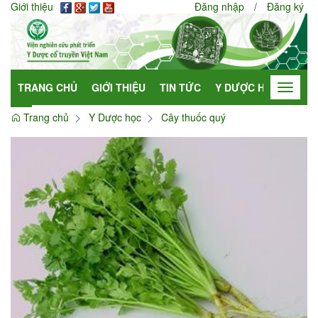
Giới thiệu
Đăng nhập
/
Đăng ký
TRANG CHỦ
GIỚI THIỆU
TIN TỨC
Y DƯỢC HỌC
HỢP
Toggle
navigat
Trang chủ
Y Dược học
Cây thuốc quý