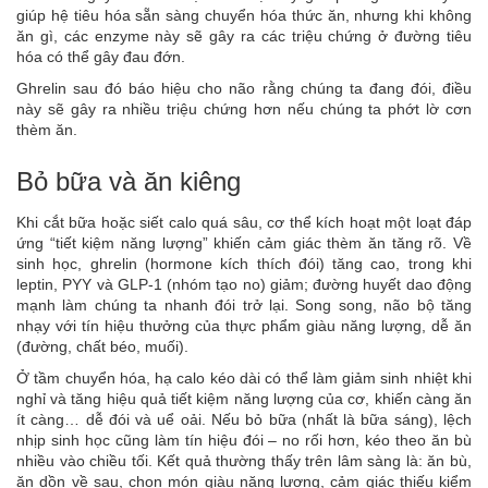
giúp hệ tiêu hóa sẵn sàng chuyển hóa thức ăn, nhưng khi không
ăn gì, các enzyme này sẽ gây ra các triệu chứng ở đường tiêu
hóa có thể gây đau đớn.
Ghrelin sau đó báo hiệu cho não rằng chúng ta đang đói, điều
này sẽ gây ra nhiều triệu chứng hơn nếu chúng ta phớt lờ cơn
thèm ăn.
Bỏ bữa và ăn kiêng
Khi cắt bữa hoặc siết calo quá sâu, cơ thể kích hoạt một loạt đáp
ứng “tiết kiệm năng lượng” khiến cảm giác thèm ăn tăng rõ. Về
sinh học, ghrelin (hormone kích thích đói) tăng cao, trong khi
leptin, PYY và GLP-1 (nhóm tạo no) giảm; đường huyết dao động
mạnh làm chúng ta nhanh đói trở lại. Song song, não bộ tăng
nhạy với tín hiệu thưởng của thực phẩm giàu năng lượng, dễ ăn
(đường, chất béo, muối).
Ở tầm chuyển hóa, hạ calo kéo dài có thể làm giảm sinh nhiệt khi
nghỉ và tăng hiệu quả tiết kiệm năng lượng của cơ, khiến càng ăn
ít càng… dễ đói và uể oải. Nếu bỏ bữa (nhất là bữa sáng), lệch
nhịp sinh học cũng làm tín hiệu đói – no rối hơn, kéo theo ăn bù
nhiều vào chiều tối. Kết quả thường thấy trên lâm sàng là: ăn bù,
ăn dồn về sau, chọn món giàu năng lượng, cảm giác thiếu kiểm