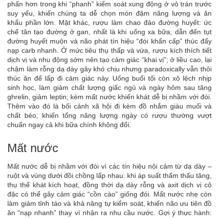
phấn hơn trong khi “phanh” kiểm soát xung động ở vỏ trán trước
suy yếu, khiến chúng ta dễ chọn món đậm năng lượng và ăn
khẩu phần lớn. Mặt khác, rượu làm chao đảo đường huyết: ức
chế tân tạo đường ở gan, nhất là khi uống xa bữa, dẫn đến tụt
đường huyết muộn và não phát tín hiệu “đói khẩn cấp” thúc đẩy
nạp carb nhanh. Ở mức tiêu thụ thấp và vừa, rượu kích thích tiết
dịch vị và nhu động sớm nên tạo cảm giác “khai vị”; ở liều cao, lại
chậm làm rỗng dạ dày gây khó chịu nhưng paradoxically vẫn thôi
thúc ăn để lấp đi cảm giác này. Uống buổi tối còn xô lệch nhịp
sinh học, làm giảm chất lượng giấc ngủ và ngày hôm sau tăng
ghrelin, giảm leptin; kèm mất nước khiến khát dễ bị nhầm với đói.
Thêm vào đó là bối cảnh xã hội đi kèm đồ nhắm giàu muối và
chất béo, khiến tổng năng lượng ngày có rượu thường vượt
chuẩn ngay cả khi bữa chính không đổi.
Mất nước
Mất nước dễ bị nhầm với đói vì các tín hiệu nội cảm từ dạ dày –
ruột và vùng dưới đồi chồng lấp nhau: khi áp suất thẩm thấu tăng,
thụ thể khát kích hoạt, đồng thời dạ dày rỗng và axit dịch vị cô
đặc có thể gây cảm giác “cồn cào” giống đói. Mất nước nhẹ còn
làm giảm tỉnh táo và khả năng tự kiểm soát, khiến não ưu tiên đồ
ăn “nạp nhanh” thay vì nhận ra nhu cầu nước. Gợi ý thực hành: