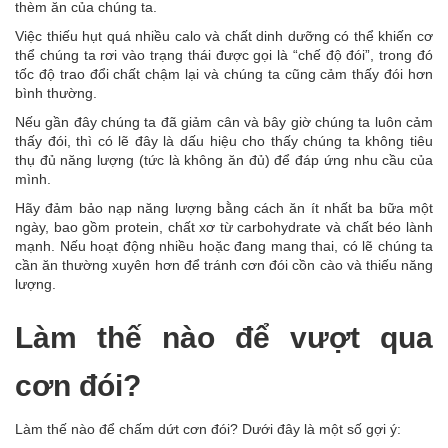
thèm ăn của chúng ta.
Việc thiếu hụt quá nhiều calo và chất dinh dưỡng có thể khiến cơ
thể chúng ta rơi vào trạng thái được gọi là “chế độ đói”, trong đó
tốc độ trao đổi chất chậm lại và chúng ta cũng cảm thấy đói hơn
bình thường.
Nếu gần đây chúng ta đã giảm cân và bây giờ chúng ta luôn cảm
thấy đói, thì có lẽ đây là dấu hiệu cho thấy chúng ta không tiêu
thụ đủ năng lượng (tức là không ăn đủ) để đáp ứng nhu cầu của
mình.
Hãy đảm bảo nạp năng lượng bằng cách ăn ít nhất ba bữa một
ngày, bao gồm protein, chất xơ từ carbohydrate và chất béo lành
mạnh. Nếu hoạt động nhiều hoặc đang mang thai, có lẽ chúng ta
cần ăn thường xuyên hơn để tránh cơn đói cồn cào và thiếu năng
lượng.
Làm thế nào để vượt qua
cơn đói?
Làm thế nào để chấm dứt cơn đói? Dưới đây là một số gợi ý: