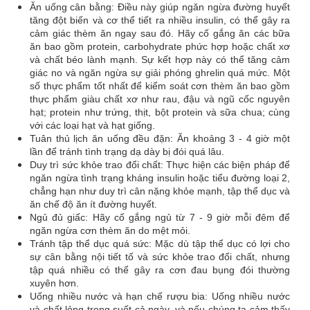
Ăn uống cân bằng: Điều này giúp ngăn ngừa đường huyết
tăng đột biến và cơ thể tiết ra nhiều insulin, có thể gây ra
cảm giác thèm ăn ngay sau đó. Hãy cố gắng ăn các bữa
ăn bao gồm protein, carbohydrate phức hợp hoặc chất xơ
và chất béo lành mạnh. Sự kết hợp này có thể tăng cảm
giác no và ngăn ngừa sự giải phóng ghrelin quá mức. Một
số thực phẩm tốt nhất để kiểm soát cơn thèm ăn bao gồm
thực phẩm giàu chất xơ như rau, đậu và ngũ cốc nguyên
hạt; protein như trứng, thịt, bột protein và sữa chua; cùng
với các loại hạt và hạt giống.
Tuân thủ lịch ăn uống đều đặn: Ăn khoảng 3 - 4 giờ một
lần để tránh tình trạng dạ dày bị đói quá lâu.
Duy trì sức khỏe trao đổi chất: Thực hiện các biện pháp để
ngăn ngừa tình trạng kháng insulin hoặc tiểu đường loại 2,
chẳng hạn như duy trì cân nặng khỏe mạnh, tập thể dục và
ăn chế độ ăn ít đường huyết.
Ngủ đủ giấc: Hãy cố gắng ngủ từ 7 - 9 giờ mỗi đêm để
ngăn ngừa cơn thèm ăn do mệt mỏi.
Tránh tập thể dục quá sức: Mặc dù tập thể dục có lợi cho
sự cân bằng nội tiết tố và sức khỏe trao đổi chất, nhưng
tập quá nhiều có thể gây ra cơn đau bụng đói thường
xuyên hơn.
Uống nhiều nước và hạn chế rượu bia: Uống nhiều nước
và chất lỏng trong suốt cả ngày, và nếu chúng ta cảm thấy