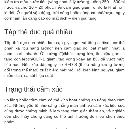
kiểm tra màu nước tiểu (vàng nhạt là lý tưởng), uống 250 – 300ml
nước và chờ 10 – 20 phút; nếu cảm giác giảm rõ, đó là khát hơn
là đói. Ở người vận động, trời nóng hoặc dùng cà phê/rượu, nguy
cơ nhầm lẫn càng cao do mất dịch – điện giải tăng.
Tập thể dục quá nhiều
Tập thể dục quá nhiều làm cạn glycogen và tăng cortisol, cơ thể
phản xạ “bù năng lượng” nên cảm giác đói bật mạnh, nhất là
thèm carb nhanh. Ở cường độ/khối lượng lớn, tín hiệu ghrelin
tăng còn leptin/GLP-1 giảm, tạo vòng xoáy ăn bù, dễ vượt mức
tiêu hao. Nếu kéo dài, nguy cơ RED-S (thiếu năng lượng tương
đối trong thể thao) xuất hiện: mệt mỏi, rối loạn kinh nguyệt, giảm
miễn dịch, sa sút hiệu suất.
Trạng thái cảm xúc
Lo lắng hoặc trầm cảm có thể kích hoạt chứng ăn uống theo cảm
xúc. Những yếu tố như căng thẳng mãn tính và cảm xúc tiêu cực
cũng được chứng minh là làm tăng cảm giác thèm ăn, và nghiên
cứu cho thấy chúng cũng có thể ảnh hưởng đến lựa chọn thực
phẩm.