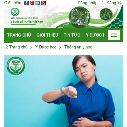
Giới thiệu
Đăng nhập
/
Đăng ký
TRANG CHỦ
GIỚI THIỆU
TIN TỨC
Y DƯỢC HỌC
HỢP
Toggle
navigat
Trang chủ
Y Dược học
Thông tin y học