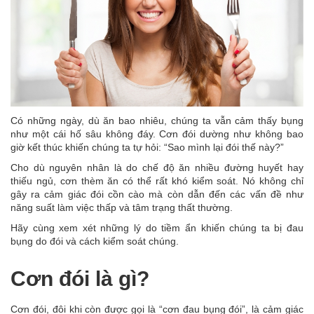
Có những ngày, dù ăn bao nhiêu, chúng ta vẫn cảm thấy bụng
như một cái hố sâu không đáy. Cơn đói dường như không bao
giờ kết thúc khiến chúng ta tự hỏi: “Sao mình lại đói thế này?”
Cho dù nguyên nhân là do chế độ ăn nhiều đường huyết hay
thiếu ngủ, cơn thèm ăn có thể rất khó kiểm soát. Nó không chỉ
gây ra cảm giác đói cồn cào mà còn dẫn đến các vấn đề như
năng suất làm việc thấp và tâm trạng thất thường.
Hãy cùng xem xét những lý do tiềm ẩn khiến chúng ta bị đau
bụng do đói và cách kiểm soát chúng.
Cơn đói là gì?
Cơn đói, đôi khi còn được gọi là “cơn đau bụng đói”, là cảm giác