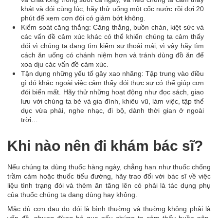
khát và đói cùng lúc, hãy thử uống một cốc nước rồi đợi 20
phút để xem cơn đói có giảm bớt không.
Kiểm soát căng thẳng: Căng thẳng, buồn chán, kiệt sức và
các vấn đề cảm xúc khác có thể khiến chúng ta cảm thấy
đói vì chúng ta đang tìm kiếm sự thoải mái, vì vậy hãy tìm
cách ăn uống có chánh niệm hơn và tránh dùng đồ ăn để
xoa dịu các vấn đề cảm xúc.
Tận dụng những yếu tố gây xao nhãng: Tập trung vào điều
gì đó khác ngoài việc cảm thấy đói thực sự có thể giúp cơn
đói biến mất. Hãy thử những hoạt động như đọc sách, giao
lưu với chúng ta bè và gia đình, khiêu vũ, làm việc, tập thể
dục vừa phải, nghe nhạc, đi bộ, dành thời gian ở ngoài
trời…
Khi nào nên đi khám bác sĩ?
Nếu chúng ta dùng thuốc hàng ngày, chẳng hạn như thuốc chống
trầm cảm hoặc thuốc tiểu đường, hãy trao đổi với bác sĩ về việc
liệu tình trạng đói và thèm ăn tăng lên có phải là tác dụng phụ
của thuốc chúng ta đang dùng hay không.
Mặc dù cơn đau do đói là bình thường và thường không phải là