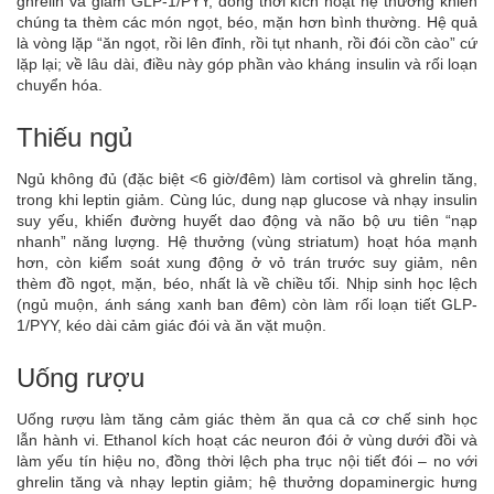
ghrelin và giảm GLP-1/PYY, đồng thời kích hoạt hệ thưởng khiến
chúng ta thèm các món ngọt, béo, mặn hơn bình thường. Hệ quả
là vòng lặp “ăn ngọt, rồi lên đỉnh, rồi tụt nhanh, rồi đói cồn cào” cứ
lặp lại; về lâu dài, điều này góp phần vào kháng insulin và rối loạn
chuyển hóa.
Thiếu ngủ
Ngủ không đủ (đặc biệt <6 giờ/đêm) làm cortisol và ghrelin tăng,
trong khi leptin giảm. Cùng lúc, dung nạp glucose và nhạy insulin
suy yếu, khiến đường huyết dao động và não bộ ưu tiên “nạp
nhanh” năng lượng. Hệ thưởng (vùng striatum) hoạt hóa mạnh
hơn, còn kiểm soát xung động ở vỏ trán trước suy giảm, nên
thèm đồ ngọt, mặn, béo, nhất là về chiều tối. Nhịp sinh học lệch
(ngủ muộn, ánh sáng xanh ban đêm) còn làm rối loạn tiết GLP-
1/PYY, kéo dài cảm giác đói và ăn vặt muộn.
Uống rượu
Uống rượu làm tăng cảm giác thèm ăn qua cả cơ chế sinh học
lẫn hành vi. Ethanol kích hoạt các neuron đói ở vùng dưới đồi và
làm yếu tín hiệu no, đồng thời lệch pha trục nội tiết đói – no với
ghrelin tăng và nhạy leptin giảm; hệ thưởng dopaminergic hưng