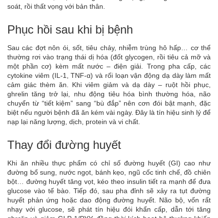
soát, rồi thất vọng với bản thân.
Phục hồi sau khi bị bệnh
Sau các đợt nôn ói, sốt, tiêu chảy, nhiễm trùng hô hấp… cơ thể
thường rơi vào trạng thái dị hóa (đốt glycogen, rồi tiêu cả mỡ và
một phần cơ) kèm mất nước – điện giải. Trong pha cấp, các
cytokine viêm (IL-1, TNF-α) và rối loạn vận động dạ dày làm mất
cảm giác thèm ăn. Khi viêm giảm và dạ dày – ruột hồi phục,
ghrelin tăng trở lại, nhu động tiêu hóa bình thường hóa, não
chuyển từ “tiết kiệm” sang “bù đắp” nên cơn đói bật mạnh, đặc
biệt nếu người bệnh đã ăn kém vài ngày. Đây là tín hiệu sinh lý để
nạp lại năng lượng, dịch, protein và vi chất.
Thay đổi đường huyết
Khi ăn nhiều thực phẩm có chỉ số đường huyết (GI) cao như
đường bổ sung, nước ngọt, bánh kẹo, ngũ cốc tinh chế, đồ chiên
bột… đường huyết tăng vọt, kéo theo insulin tiết ra mạnh để đưa
glucose vào tế bào. Tiếp đó, sau pha đỉnh sẽ xảy ra tụt đường
huyết phản ứng hoặc dao động đường huyết. Não bộ, vốn rất
nhạy với glucose, sẽ phát tín hiệu đói khẩn cấp, dẫn tới tăng