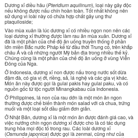
Dương xỉ diều hâu (
Pteridium aquilinum
), loại này gây độc
nếu không được nấu chín hoàn toàn. Tốt nhất không nên
sử dụng vì loài này có chứa hợp chất gây ung thư
ptaquiloside;
Vào mùa xuân là lúc dương xỉ có nhiều ngọn non nên các
loại dương xỉ thường được làm rau ăn mùa xuân. Dương xỉ
đã là một phần của chế độ ăn uống truyền thống ở phần
lớn miền Bắc nước Pháp kể từ đầu thời Trung cổ, trên khắp
châu Á và cả những người Mỹ bản địa trong nhiều thế kỷ.
Chúng cũng là một phần của chế độ ăn uống ở vùng Viễn
Đông của Nga.
Ở Indonesia, dương xỉ non được nấu trong nước sốt dừa
đậm đà, có gia vị ớt, riềng, sả, lá nghệ và các gia vị khác.
Món ăn này được gọi là gulai pakis hay gulai paku, và có
nguồn gốc từ tộc người Minangkabau của Indonesia.
Ở Philippines, lá non của rau dớn là một món ăn ngon
thường được chế biến thành món salad với cà chua, trứng
muối và một loại sốt dầu giấm đơn giản.
Ở Nhật Bản, dương xỉ là một món ăn được đánh giá cao, và
việc nướng chín ngọn dương xỉ được cho là có tác dụng
trung hòa mọi độc tố trong rau. Các loài dương xỉ
(
Osmunda japonica
) được gọi là zenmai, cũng như của