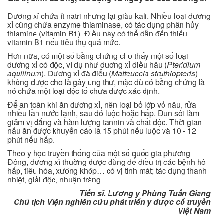
Dương xỉ chứa ít natri nhưng lại giàu kali. Nhiều loại dương
xỉ cũng chứa enzyme thiaminase, có tác dụng phân hủy
thiamine (vitamin B1). Điều này có thể dẫn đến thiếu
vitamin B1 nếu tiêu thụ quá mức.
Hơn nữa, có một số bằng chứng cho thấy một số loại
dương xỉ có độc, ví dụ như dương xỉ diều hâu (
Pteridium
aquilinum
). Dương xỉ đà điểu (
Matteuccia struthiopteris
)
không được cho là gây ung thư, mặc dù có bằng chứng là
nó chứa một loại độc tố chưa được xác định.
Để an toàn khi ăn dương xỉ, nên loại bỏ lớp vỏ nâu, rửa
nhiều lần nước lạnh, sau đó luộc hoặc hấp. Đun sôi làm
giảm vị đắng và hàm lượng tannin và chất độc. Thời gian
nấu ăn được khuyến cáo là 15 phút nếu luộc và 10 - 12
phút nếu hấp.
Theo y học truyền thống của một số quốc gia phương
Đông, dương xỉ thường được dùng để điều trị các bệnh hô
hấp, tiêu hóa, xương khớp… có vị tính mát; tác dụng thanh
nhiệt, giải độc, nhuận tràng.
Tiến sĩ. Lương y Phùng Tuấn Giang
Chủ tịch Viện nghiên cứu phát triển y dược cổ truyền
Việt Nam