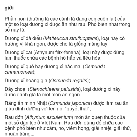
giới
Phần non (thường là các cành lá đang còn cuộn lại) của
một số loại dương xỉ được ăn như rau. Phổ biến nhất trong
số này là:
Dương xỉ đà điểu (
Matteuccia struthiopteris
), loại này có
hương vị khá ngon, được cho là giống măng tây;
Dương xỉ cái (Athyrium filix-femina), loại này được dùng
làm thuốc chữa các bệnh hô hấp và tiêu hóa;
Dương xỉ quế hay dương xỉ hắc mai (
Osmunda
cinnamomea
);
Dương xỉ hoàng gia (
Osmunda regalis
);
Dây choại (
Stenochlaena palustris
), loại dương xỉ này
được đánh giá là một món ăn ngon.
Ráng ấn minh Nhật (
Osmunda japonica
) được làm rau ăn
giàu dinh dưỡng với tên gọi "quyết thái";
Rau dớn (
Athyrium esculentum
) món ăn quen thuộc của
một số dân tộc ở Việt Nam. Rau dớn dùng để chữa các
bệnh phổ biến như cảm, ho, viêm họng, giải nhiệt, giải thử,
nhuận tràng...