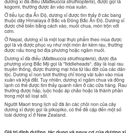
dương xỉ đà điểu (
Matteuccia struthiopteris
), được gọi là
kogomi, thường được ăn vào mùa xuân.
Ở tiểu lục địa Ấn Độ, dương xỉ được tìm thấy ở các bang
thuộc dãy Himalaya ở Bắc và Đông Bắc Ấn Độ. Dương xỉ
được chế biến bằng cách xào, muối chua, món trộn với
cơm.
Ở Nepal, dương xỉ là một loại thực phẩm theo mùa được
gọi là và được phục vụ như một món ăn kèm rau, thường
được nấu trong bơ địa phương hoặc ngâm muối.
Dương xỉ đà điểu (
Matteuccia struthiopteris
), được địa
phương vùng Bắc Mỹ gọi là "fiddleheads", đây là loại rau
truyền thống, được thương mại hóa từ lâu đời của các dân
tộc. Dương xỉ non tươi thường chỉ trong vài tuần vào mùa
xuân và khá đắt. Tuy nhiên, dương xỉ ngâm chua và đông
lạnh có thể được tìm thấy quanh năm ở các cửa hàng. Rau
thường được hấp, luộc hoặc áp chảo hoặc là thành phần
trong một số loại sốt.
Người Maori trong lịch sử đã ăn các chồi non của cây
dương xỉ được gọi là pikopiko, có thể đề cập đến một số
loài dương xỉ ở New Zealand.
Giá trị dinh dưỡng, tác dụng và nguy cơ của dương xỉ