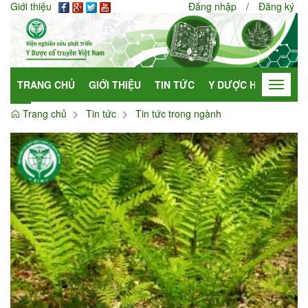
Giới thiệu
Đăng nhập
/
Đăng ký
TRANG CHỦ
GIỚI THIỆU
TIN TỨC
Y DƯỢC HỌC
HỢP
Toggle
navigat
Trang chủ
Tin tức
Tin tức trong ngành