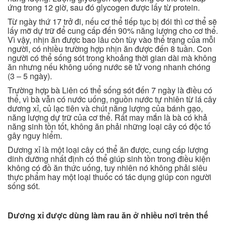
ứng trong 12 giờ, sau đó glycogen được lấy từ protein.
Từ ngày thứ 17 trở đi, nếu cơ thể tiếp tục bị đói thì cơ thể sẽ
lấy mỡ dự trữ để cung cấp đến 90% năng lượng cho cơ thể.
Vì vậy, nhịn ăn được bao lâu còn tùy vào thể trạng của mỗi
người, có nhiều trường hợp nhịn ăn được đến 8 tuần. Con
người có thể sống sót trong khoảng thời gian dài mà không
ăn nhưng nếu không uống nước sẽ tử vong nhanh chóng
(3 – 5 ngày).
Trường hợp bà Liên có thể sống sót đến 7 ngày là điều có
thể, vì bà vẫn có nước uống, nguồn nước tự nhiên từ lá cây
dương xỉ, củ lạc tiên và chút năng lượng của bánh gạo,
năng lượng dự trữ của cơ thể. Rất may mắn là bà có khả
năng sinh tồn tốt, không ăn phải những loại cây có độc tố
gây nguy hiểm.
Dương xỉ là một loại cây có thể ăn được, cung cấp lượng
dinh dưỡng nhất định có thể giúp sinh tồn trong điều kiện
không có đồ ăn thức uống, tuy nhiên nó không phải siêu
thực phẩm hay một loại thuốc có tác dụng giúp con người
sống sót.
Dương xỉ được dùng làm rau ăn ở nhiều nơi trên thế