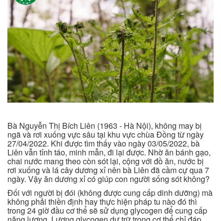
Bà Nguyễn Thị Bích Liên (1963 - Hà Nội), không may bị
ngã và rơi xuống vực sâu tại khu vực chùa Đồng từ ngày
27/04/2022. Khi được tìm thấy vào ngày 03/05/2022, bà
Liên vẫn tỉnh táo, minh mẫn, đi lại được. Nhờ ăn bánh gạo,
chai nước mang theo còn sót lại, cộng với đồ ăn, nước bị
rơi xuống và lá cây dương xỉ nên bà Liên đã cầm cự qua 7
ngày. Vậy ăn dương xỉ có giúp con người sống sót không?
Đối với người bị đói (không được cung cấp dinh dưỡng) mà
không phải thiền định hay thực hiện pháp tu nào đó thì
trong 24 giờ đầu cơ thể sẽ sử dụng glycogen để cung cấp
năng lượng. Lượng glycogen dự trữ trong cơ thể chỉ đáp