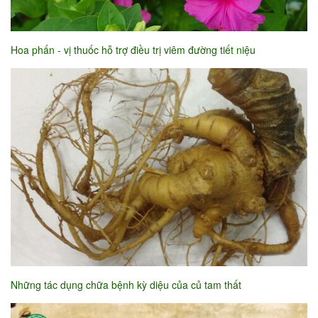
Hoa phấn - vị thuốc hỗ trợ điều trị viêm đường tiết niệu
Những tác dụng chữa bệnh kỳ diệu của củ tam thất