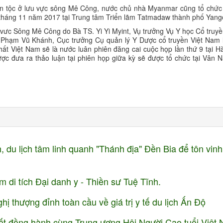
ân tộc ở lưu vực sông Mê Công, nước chủ nhà Myanmar cũng tổ chức 
y 24 tháng 11 năm 2017 tại Trung tâm Triển lãm Tatmadaw thành phố Yang
lưu vưc Sông Mê Công do Bà TS. Yi Yi Myint, Vụ trưởng Vụ Y học Cổ truyền
hạm Vũ Khánh, Cục trưởng Cụ quản lý Y Dược cổ truyền Việt Nam 
nhất Việt Nam sẽ là nước luân phiên đăng cai cuộc họp lần thứ 9 tại H
ợc đưa ra thảo luận tại phiên họp giữa kỳ sẽ được tổ chức tại Vâ
, du lịch tâm linh quanh "Thánh địa" Đền Bia để tôn vinh
m di tích Đại danh y - Thiền sư Tuệ Tĩnh.
 thượng đỉnh toàn cầu về giá trị y tế du lịch Ấn Độ
t đồng hành cùng Trung ương Hội Người Cao tuổi Việt