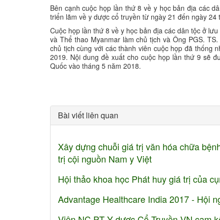
Bên cạnh cuộc họp lần thứ 8 về y học bản địa các d
triển lãm về y dược cổ truyền từ ngày 21 đến ngà
Cuộc họp lần thứ 8 về y học bản địa các dân tộc ở 
và Thể thao Myanmar làm chủ tịch và Ông PGS. TS. P
chủ tịch cùng với các thành viên cuộc họp đã thống 
2019. Nội dung đề xuất cho cuộc họp lần thứ 9 sẽ đư
Quốc vào tháng 5 năm 2018.
Bài viết liên quan
Xây dựng chuỗi giá trị văn hóa chữa bệnh
trị cội nguồn Nam y Việt
Hội thảo khoa học Phát huy giá trị của cụ
Advantage Healthcare India 2017 - Hội nghị
Viện NC PT Y dược Cổ Truyền VN cam kế