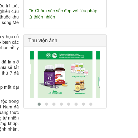
u trí tuệ,
Chăm sóc sắc đẹp với liệu pháp
nghiên cứu
từ thiên nhiên
 thuộc khu
g sông Mê
n y học cổ
Thư viện ảnh
 biến các
phục hồi y
i đã làm ở
hia sẻ tất
n thứ 7 đã
́p mặt đại
 tộc trong
̣t Nam đã
uang thực
g tự nhiên
ương khớp.
 bệnh nhân,