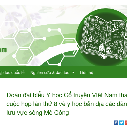
ợp tác quốc tế
Nghiên cứu & đào tạo
Liên hệ
Đoàn đại biểu Y học Cổ truyền Việt Nam th
Dự án KHCN
cuộc họp lần thứ 8 về y học bản địa các dân 
h lục cây thuốc
Đề tài nghiên cứu
lưu vực sông Mê Công
dược
h lục cây thuốc Việt Nam
Đào tạo