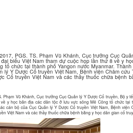
Ứng dụng KHCN
CN chăm sóc da
ng
Công nghệ giảm béo
 2017, PGS. TS. Phạm Vũ Khánh, Cục trưởng Cục Quản
àn đại biểu Việt Nam tham dự cuộc họp lần thứ 8 về y h
g tổ chức tại thành phố Yangon nước Myanmar. Thành
ản lý Y Dược Cổ truyền Việt Nam, Bệnh viện Châm cứu
̣c Cổ truyền Việt Nam và các thầy thuốc chữa bệnh b
hạm Vũ Khánh, Cục trưởng Cục Quản lý Y Dược Cổ truyền, Bộ y tế
8 về y học bản địa các dân tộc ở lưu vực sông Mê Công tổ chức tại t
 cán bộ của Cục Quản lý Y Dược Cổ truyền Việt Nam, Bệnh viện
ền Việt Nam và các thầy thuốc chữa bệnh bằng y học dân gian cổ truy