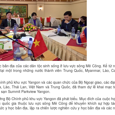
 bản địa của các dân tộc sinh sống ở lưu vực sông Mê Công. Kể từ
tại một trong những nước thành viên Trung Quốc, Myanmar, Lào, 
hính phủ khu vực Yangon và các quan chức của Bộ Ngoại giao, các đại
o, Thái Lan, Việt Nam và Trung Quốc, đã tham dự lễ khai mạc tổ 
́ch sạn Summit Parkview Yangon.
ưởng Bộ Chính phủ khu vực Yangon đã phát biểu. Mục đích của cuộc họ
ác quốc gia thuộc lưu vực sông Mê Công để khuyến khích sự hợp tá
hức y học bản địa, lập ra chiến lược nghiên cứu y học bản địa và các 