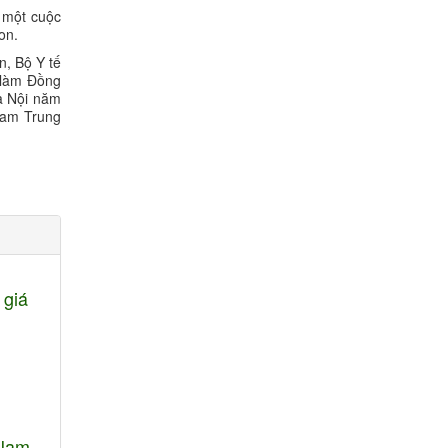
một cuộc
on.
, Bộ Y tế
làm Đồng
à Nội năm
n Nam Trung
 giá
 Nam