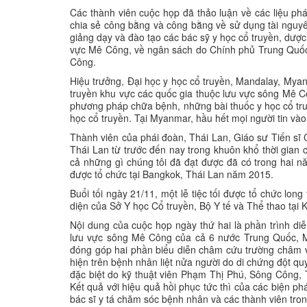
Các thành viên cuộc họp đã thảo luận về các li
chia sẻ công bằng và công bằng về sử dụng tài nguyên
giảng dạy và đào tạo các bác sỹ y học cổ truyền, d
vực Mê Công, về ngân sách do Chính phủ Trung Quốc
Công.
Hiệu trưởng, Đại học y học cổ truyền, Mandalay, Myanm
truyền khu vực các quốc gia thuộc lưu vực sông Mê Cô
phương pháp chữa bệnh, những bài thuốc y học cổ t
học cổ truyền. Tại Myanmar, hầu hết mọi người tin vào 
Thành viên của phái đoàn, Thái Lan, Giáo sư Tiến sĩ 
Thái Lan từ trước đến nay trong khuôn khổ thời gian 
cả những gì chúng tôi đã đạt được đã có trong hai năm 
được tổ chức tại Bangkok, Thái Lan năm 2015.
Buổi tối ngày 21/11, một lễ tiệc tối được tổ chức long 
diện của Sở Y học Cổ truyền, Bộ Y tế và Thể thao tại
Nội dung của cuộc họp ngày thứ hai là phần trình d
lưu vực sông Mê Công của cả 6 nước Trung Quốc, M
đóng góp hai phần biểu diễn châm cứu trường châm
hiện trên bệnh nhân liệt nửa người do di chứng đột quy
đặc biệt do kỹ thuật viên Phạm Thị Phú, Sông Công, 
Kết quả với hiệu quả hồi phục tức thì của các biện 
bác sĩ y tá chăm sóc bệnh nhân và các thành viên trong