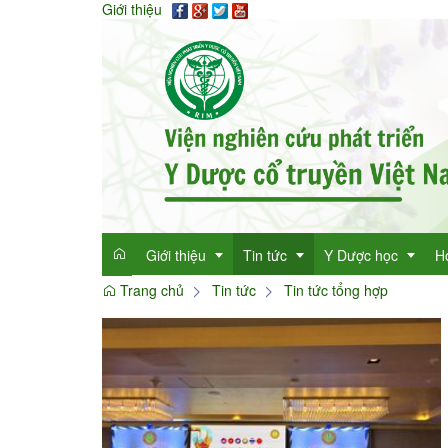
Giới thiệu
Giới thiệu
Tin tức
Y Dược học
H
Trang chủ
Tin tức
Tin tức tổng hợp
Giới thiệu
Tin tức tổng hợp
Thông tin y học
Mục đích
Tin tức trong ngành
Cây thuốc quý
Dan
Chức năng nhiệm vụ
Làm đẹp với thảo 
Dan