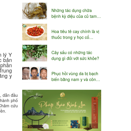
niệu
Những tác dụng chữa
bệnh kỳ diệu của củ tam
thất
Hoa tiêu tê cay chính là vị
thuốc trong y học cổ
truyền
Cây sấu có những tác
 lý Y
dụng gì đối với sức khỏe?
ọc bản
 phần
 Trung
Phục hồi vùng da bị bạch
ằng y
biến bằng nam y và công
nghệ Thụy sĩ
, dẫn đầu
hành phố
 Châm cứu
ền.