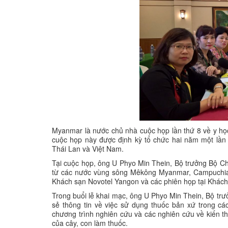
Myanmar là nước chủ nhà cuộc họp lần thứ 8 về y học
cuộc họp này được định kỳ tổ chức hai năm một lần 
Thái Lan và Việt Nam.
Tại cuộc họp, ông U Phyo Min Thein, Bộ trưởng Bộ C
từ các nước vùng sông Mêkông Myanmar, Campuchia, Là
Khách sạn Novotel Yangon và các phiên họp tại Kha
Trong buổi lễ khai mạc, ông U Phyo Min Thein, Bộ tr
sẻ thông tin về việc sử dụng thuốc bản xứ trong c
chương trình nghiên cứu và các nghiên cứu về kiến ​​t
của cây, con làm thuốc.