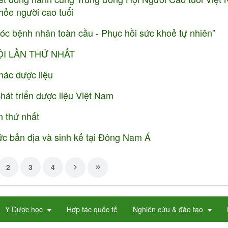
hỏe người cao tuổi
 bệnh nhân toàn cầu - Phục hồi sức khoẻ tự nhiên”
ỘI LẦN THỨ NHẤT
hác dược liệu
hát triển dược liệu Việt Nam
n thứ nhất
hức bản địa và sinh kế tại Đông Nam Á
2
3
4
Y Dược học
Hợp tác quốc tế
Nghiên cứu & đào tạo