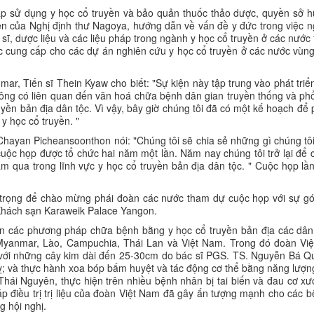
ệu pháp sử dụng y học cổ truyền và bảo quản thuốc thảo dược, quyền sở hữ
 của Nghị định thư Nagoya, hướng dẫn về vấn đề y đức trong việc 
ược sĩ, dược liệu và các liệu pháp trong ngành y học cổ truyền ở các nước
 cung cấp cho các dự án nghiên cứu y học cổ truyền ở các nước vùn
ar, Tiến sĩ Thein Kyaw cho biết: "Sự kiện này tập trung vào phát triể
ng có liên quan đến văn hoá chữa bệnh dân gian truyền thống và phổ
ruyền bản địa dân tộc. Vì vậy, bây giờ chúng tôi đã có một kế hoạch để 
y học cổ truyền. "
Chayan Picheansoonthon nói: "Chúng tôi sẽ chia sẻ những gì chúng tô
cuộc họp được tổ chức hai năm một lần. Năm nay chúng tôi trở lại để c
qua trong lĩnh vực y học cổ truyền bản địa dân tộc. " Cuộc họp lầ
trọng để chào mừng phái đoàn các nước tham dự cuộc họp với sự go
 Khách sạn Karaweik Palace Yangon.
iễn các phương pháp chữa bệnh bằng y học cổ truyền bản địa các dân
yanmar, Lào, Campuchia, Thái Lan và Việt Nam. Trong đó đoàn Viê
 với những cây kim dài đến 25-30cm do bác sĩ PGS. TS. Nguyễn Bá Q
̣; và thực hành xoa bóp bấm huyệt và tác động cơ thể bằng năng lượn
Thái Nguyên, thực hiện trên nhiều bệnh nhân bị tai biến và đau cơ x
pháp điều trị trị liệu của đoàn Việt Nam đã gây ấn tượng mạnh cho các
 hội nghị.