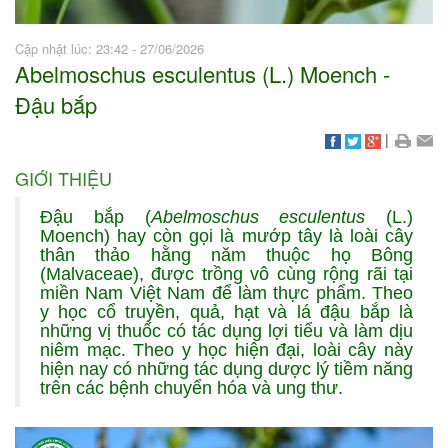
Cập nhật lúc: 23:42 - 27/06/2026
Abelmoschus esculentus (L.) Moench -
Đậu bắp
|
GIỚI THIỆU
Đậu bắp (
Abelmoschus esculentus
(L.)
Moench) hay còn gọi là mướp tây là loài cây
thân thảo hằng năm thuộc họ Bông
(Malvaceae), được trồng vô cùng rộng rãi tại
miền Nam Việt Nam để làm thực phẩm. Theo
y học cổ truyền, quả, hạt và lá đậu bắp là
những vị thuốc có tác dụng lợi tiểu và làm dịu
niêm mạc. Theo y học hiện đại, loài cây này
hiện nay có những tác dụng dược lý tiềm năng
trên các bệnh chuyển hóa và ung thư.