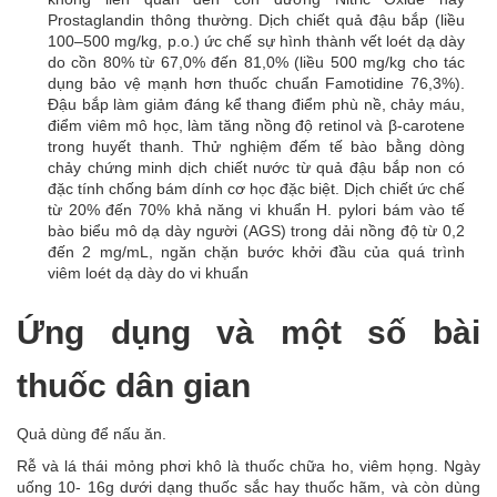
Prostaglandin thông thường. Dịch chiết quả đậu bắp (liều
100–500 mg/kg, p.o.) ức chế sự hình thành vết loét dạ dày
do cồn 80% từ 67,0% đến 81,0% (liều 500 mg/kg cho tác
dụng bảo vệ mạnh hơn thuốc chuẩn Famotidine 76,3%).
Đậu bắp làm giảm đáng kể thang điểm phù nề, chảy máu,
điểm viêm mô học, làm tăng nồng độ retinol và β-carotene
trong huyết thanh. Thử nghiệm đếm tế bào bằng dòng
chảy chứng minh dịch chiết nước từ quả đậu bắp non có
đặc tính chống bám dính cơ học đặc biệt. Dịch chiết ức chế
từ 20% đến 70% khả năng vi khuẩn H. pylori bám vào tế
bào biểu mô dạ dày người (AGS) trong dải nồng độ từ 0,2
đến 2 mg/mL, ngăn chặn bước khởi đầu của quá trình
viêm loét dạ dày do vi khuẩn
Ứng dụng và một số bài
thuốc dân gian
Quả dùng để nấu ăn.
Rễ và lá thái mỏng phơi khô là thuốc chữa ho, viêm họng. Ngày
uống 10- 16g dưới dạng thuốc sắc hay thuốc hãm, và còn dùng