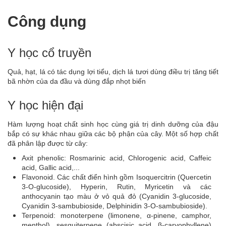
Công dụng
Y học cổ truyền
Quả, hạt, lá có tác dụng lợi tiểu, dịch lá tươi dùng điều trị tăng tiết
bã nhờn của da đầu và dùng đắp nhọt biến
Y học hiện đại
Hàm lượng hoạt chất sinh học cùng giá trị dinh dưỡng của đậu
bắp có sự khác nhau giữa các bộ phận của cây. Một số hợp chất
đã phân lập được từ cây:
Axit phenolic: Rosmarinic acid, Chlorogenic acid, Caffeic
acid, Gallic acid,...
Flavonoid. Các chất điển hình gồm Isoquercitrin (Quercetin
3-O-glucoside), Hyperin, Rutin, Myricetin và các
anthocyanin tạo màu ở vỏ quả đỏ (Cyanidin 3-glucoside,
Cyanidin 3-sambubioside, Delphinidin 3-O-sambubioside).
Terpenoid: monoterpene (limonene, α-pinene, camphor,
menthol), sesquiterpene (abscisic acid, β-caryophyllene)