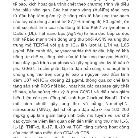
tế bào, kích hoạt quá trình chết theo chương trình và điều
hòa biểu hiện gen. Các hạt nano vàng (AuNPs) tổng hợp
từ đậu bắp làm giảm tỷ lệ sống của tế bào ung thư bạch
cầu tủy cấp dòng Jurkat tới 87,2% ở nồng độ 50 µg/mL, ức
chế sự phát triển của các dòng tế bào K562 và lymphoma
Dalton (DL). Hạt nano bạc (AgNPs) từ hoa đậu bắp có độc
tính tế bào mạnh trên dòng ung thư phổi A-549 và ung thư
trung mô TERT-4 với giá trị IC₅₀ lần lượt là 1,74 và 1,65
µg/ml. Bên cạnh đó, polysaccharide thô từ đậu bắp có khả
năng ức chế sự tăng sinh của tế bào ung thư gan Huh7it,
thúc đẩy quá trình apoptosis và gây ngừng chu kỳ tế bào ở
pha G0/G1. Lectin phân lập từ đậu bắp cũng cho hoạt tính
chống ung thư trên dòng tế bào u nguyên bào thần kinh
đệm U87 với IC₅₀ khoảng 21 µg/mL thông qua cơ chế làm
tăng sản sinh ROS nội bào, hoạt hóa các caspase gây chết
tế bào, gây ngừng chu kỳ ở pha G0/G1 và điều hòa giảm
biểu hiện các gen đồng hồ sinh học Clock và Bmal1. Trên
mô hình chuột gây ung thư vú bằng N-methyl-N-
nitrosourea (MNU), dịch chiết quả đậu bắp ở liều 100–200
mg/kg giúp làm giảm tăng sinh biểu mô tuyến vú, ức chế
các cytokine viêm liên quan đến tiến triển ung thư như IL-6,
IL-1β, TNF-α, IL-17, IL-10 và TGF, tăng cường hoạt động
của các tế bào miễn dịch CD4⁺ và CD8⁺.