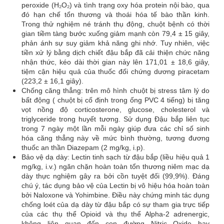
peroxide (H₂O₂) và tình trạng oxy hóa protein nội bào, qua
đó hạn chế tổn thương và thoái hóa tế bào thần kinh.
Trong thử nghiệm né tránh thụ động, chuột bệnh có thời
gian tiềm tàng bước xuống giảm mạnh còn 79,4 ± 15 giây,
phản ánh sự suy giảm khả năng ghi nhớ. Tuy nhiên, việc
tiền xử lý bằng dịch chiết đậu bắp đã cải thiện chức năng
nhận thức, kéo dài thời gian này lên 171,01 ± 18,6 giây,
tiệm cận hiệu quả của thuốc đối chứng dương piracetam
(223,2 ± 16,1 giây).
Chống căng thẳng: trên mô hình chuột bị stress tâm lý do
bất động ( chuột bị cố định trong ống PVC 4 tiếng) bị tăng
vọt nồng độ corticosterone, glucose, cholesterol và
triglyceride trong huyết tương. Sử dụng Đậu bắp liên tục
trong 7 ngày một lần mỗi ngày giúp đưa các chỉ số sinh
hóa căng thẳng này về mức bình thường, tương đương
thuốc an thần Diazepam (2 mg/kg, i.p).
Bảo vệ dạ dày: Lectin tinh sạch từ đậu bắp (liều hiệu quả 1
mg/kg, i.v.) ngăn chặn hoàn toàn tổn thương niêm mạc dạ
dày thực nghiệm gây ra bởi cồn tuyệt đối (99,9%). Đáng
chú ý, tác dụng bảo vệ của Lectin bị vô hiệu hóa hoàn toàn
bởi Naloxone và Yohimbine. Điều này chứng minh tác dụng
chống loét của dạ dày từ đậu bắp có sự tham gia trực tiếp
của các thụ thể Opioid và thụ thể Alpha-2 adrenergic,
không liên quan đến con đường Nitric Oxide hay