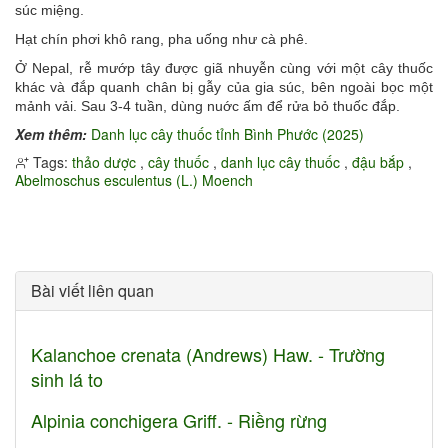
súc miệng.
Hạt chín phơi khô rang, pha uống như cà phê.
Ở Nepal, rễ mướp tây được giã nhuyễn cùng với một cây thuốc
khác và đắp quanh chân bị gẫy của gia súc, bên ngoài bọc một
mảnh vải. Sau 3-4 tuần, dùng nuớc ấm để rửa bỏ thuốc đắp.
Xem thêm:
Danh lục cây thuốc tỉnh Bình Phước (2025)
Tags:
thảo dược
,
cây thuốc
,
danh lục cây thuốc
,
đậu bắp
,
Abelmoschus esculentus (L.) Moench
Bài viết liên quan
Kalanchoe crenata (Andrews) Haw. - Trường
sinh lá to
Alpinia conchigera Griff. - Riềng rừng