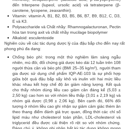
đến triterpene (lupeol, ursolic acid) và tetraterpene (β-
carotene, lycopene, zeaxanthin).
Vitamin: vitamin A, B1, B2, B3, B5, B6, B7, B9, B12, C, D3,
E và K3.
Polysaccharide và Chất nhầy: Rhamnogalacturonan, Pectin
hòa tan trong axit và chất nhầy mucilage biopolymer
Alkaloid: esculentoside
Nghiên cứu về các tác dụng dược lý của đậu bắp cho đến nay rất
phong phú đa dạng:
Chống béo phì: trong một thử nghiệm lâm sàng ngẫu
nhiên, mù đôi, đối chứng giả dược kéo dài 12 tuần trên 108
người thừa cân và béo phì (BMI 25–35 kg/m²), người tham
gia được sử dụng chế phẩm IQP-AE-103 là sự phối hợp
giữa bột quả đậu bắp sấy khô và inulin với hai mức liều
khác nhau kết hợp chế độ ăn giảm năng lượng. Kết quả
cho thấy nhóm dùng liều cao giảm cân đáng kể (5,03 ±
2,50 kg) cao hơn so với nhóm liều thấp (3,01 ± 2,19 kg) và
nhóm giả dược (0,98 ± 2,06 kg). Bên cạnh đó, 66% đối
tượng ở nhóm liều cao ghi nhận sự giảm cảm giác thèm ăn
theo thang điểm đánh giá trực quan, đồng thời các chỉ số
lipid máu như cholesterol toàn phần, LDL-cholesterol và
triglycerid đều được cải thiện rõ rệt so với nhóm chứng.
Đáng chú ý, không ghi nhận bất kỳ tác dụng không mong