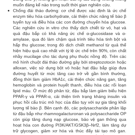
muốn đáng kể nào trong suốt thời gian nghiên cứu.
Chống đái tháo đường: cơ chế được xác định là ức chế
enzym tiêu hóa carbohydrate, cải thiện chức năng tế bào β
tuyến tụy và điều hòa các con đường chuyển hóa glucose.
Các nghiên cứu in vitro cho thấy dịch chiết từ vỏ, hạt và
quả đậu bắp có khả năng ức chế α-glucosidase và α-
amylase, qua đó làm chậm quá trình tiêu hóa tinh bột và
hấp thu glucose; trong đó dịch chiết methanol từ quả thể
hiện hiệu quả cao nhất với tỷ lệ ức chế trên 90%, còn chất
nhầy mucilage cho tác dụng phụ thuộc nồng độ. Trên các
mô hình chuột đái tháo đường gây bởi streptozotocin hoặc
alloxan, việc sử dụng bột vỏ hoặc hạt đậu bắp giúp đưa
đường huyết từ mức tăng cao trở về gần bình thường,
đồng thời làm giảm HbA1c, cải thiện chức năng gan, tăng
hemoglobin và protein huyết thanh, điều hòa các rối loạn
lipid máu. Ở mức độ phân tử, đậu bắp làm giảm biểu hiện
PPAR-γ và PPAR-α, cải thiện tình trạng kháng insulin và
phục hồi cấu trúc mô học của đảo tụy với sự gia tăng khối
lượng tế bào β. Bên cạnh đó, các polysaccharide phân lập
từ đậu bắp như rhamnogalacturonan và polysaccharide OP
còn giúp tăng dung nạp glucose, bảo vệ gan thông qua
hoạt hóa con đường PI3K/AKT/GSK3β–Nrf2, làm tăng dự
trữ glycogen, giảm xơ hóa và thúc đẩy tái tạo mô gan.