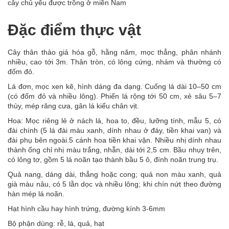
cây chủ yếu được trồng ở miền Nam
Đặc điểm thực vật
Cây thân thảo giả hóa gỗ, hằng năm, mọc thẳng, phân nhánh
nhiều, cao tới 3m. Thân tròn, có lông cứng, nhám và thường có
đốm đỏ.
Lá đơn, mọc xen kẽ, hình dáng đa dạng. Cuống lá dài 10–50 cm
(có đốm đỏ và nhiều lông). Phiến lá rộng tới 50 cm, xẻ sâu 5–7
thùy, mép răng cưa, gân lá kiểu chân vịt.
Hoa: Mọc riêng lẻ ở nách lá, hoa to, đều, lưỡng tính, mẫu 5, có
đài chính (5 lá đài màu xanh, dính nhau ở đáy, tiền khai van) và
đài phụ bên ngoài.5 cánh hoa tiền khai vặn. Nhiều nhị dính nhau
thành ống chỉ nhị màu trắng, nhẵn, dài tới 2,5 cm. Bầu nhụy trên,
có lông tơ, gồm 5 lá noãn tạo thành bầu 5 ô, đính noãn trung trụ.
Quả nang, dáng dài, thẳng hoặc cong; quả non màu xanh, quả
già màu nâu, có 5 lằn dọc và nhiều lông; khi chín nứt theo đường
hàn mép lá noãn.
Hạt hình cầu hay hình trứng, đường kính 3-6mm
Bộ phận dùng: rễ, lá, quả, hạt