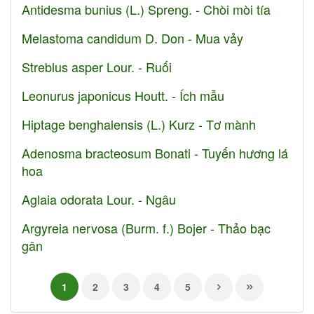
Antidesma bunius (L.) Spreng. - Chòi mòi tía
Melastoma candidum D. Don - Mua vảy
Streblus asper Lour. - Ruối
Leonurus japonicus Houtt. - Ích mẫu
Hiptage benghalensis (L.) Kurz - Tơ mành
Adenosma bracteosum Bonati - Tuyến hương lá
hoa
Aglaia odorata Lour. - Ngâu
Argyreia nervosa (Burm. f.) Bojer - Thảo bạc
gân
1
2
3
4
5