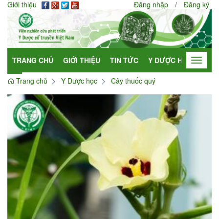
Giới thiệu
Đăng nhập
/
Đăng ký
TRANG CHỦ
GIỚI THIỆU
TIN TỨC
Y DƯỢC HỌC
HỢP
Toggle
navigat
Trang chủ
Y Dược học
Cây thuốc quý