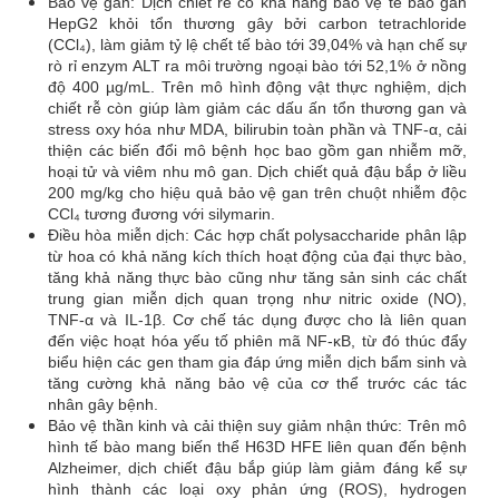
Bảo vệ gan: Dịch chiết rễ có khả năng bảo vệ tế bào gan
HepG2 khỏi tổn thương gây bởi carbon tetrachloride
(CCl₄), làm giảm tỷ lệ chết tế bào tới 39,04% và hạn chế sự
rò rỉ enzym ALT ra môi trường ngoại bào tới 52,1% ở nồng
độ 400 µg/mL. Trên mô hình động vật thực nghiệm, dịch
chiết rễ còn giúp làm giảm các dấu ấn tổn thương gan và
stress oxy hóa như MDA, bilirubin toàn phần và TNF-α, cải
thiện các biến đổi mô bệnh học bao gồm gan nhiễm mỡ,
hoại tử và viêm nhu mô gan. Dịch chiết quả đậu bắp ở liều
200 mg/kg cho hiệu quả bảo vệ gan trên chuột nhiễm độc
CCl₄ tương đương với silymarin.
Điều hòa miễn dịch: Các hợp chất polysaccharide phân lập
từ hoa có khả năng kích thích hoạt động của đại thực bào,
tăng khả năng thực bào cũng như tăng sản sinh các chất
trung gian miễn dịch quan trọng như nitric oxide (NO),
TNF-α và IL-1β. Cơ chế tác dụng được cho là liên quan
đến việc hoạt hóa yếu tố phiên mã NF-κB, từ đó thúc đẩy
biểu hiện các gen tham gia đáp ứng miễn dịch bẩm sinh và
tăng cường khả năng bảo vệ của cơ thể trước các tác
nhân gây bệnh.
Bảo vệ thần kinh và cải thiện suy giảm nhận thức: Trên mô
hình tế bào mang biến thể H63D HFE liên quan đến bệnh
Alzheimer, dịch chiết đậu bắp giúp làm giảm đáng kể sự
hình thành các loại oxy phản ứng (ROS), hydrogen