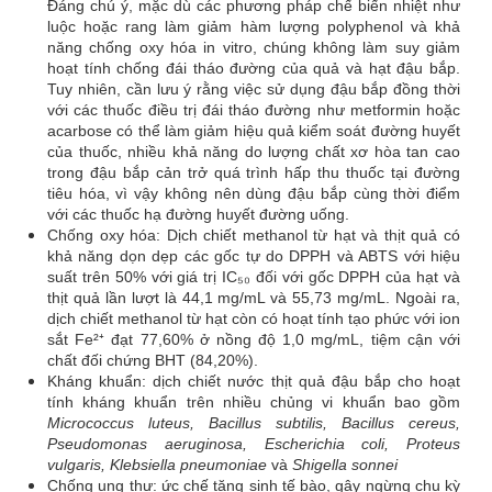
Đáng chú ý, mặc dù các phương pháp chế biến nhiệt như
luộc hoặc rang làm giảm hàm lượng polyphenol và khả
năng chống oxy hóa in vitro, chúng không làm suy giảm
hoạt tính chống đái tháo đường của quả và hạt đậu bắp.
Tuy nhiên, cần lưu ý rằng việc sử dụng đậu bắp đồng thời
với các thuốc điều trị đái tháo đường như metformin hoặc
acarbose có thể làm giảm hiệu quả kiểm soát đường huyết
của thuốc, nhiều khả năng do lượng chất xơ hòa tan cao
trong đậu bắp cản trở quá trình hấp thu thuốc tại đường
tiêu hóa, vì vậy không nên dùng đậu bắp cùng thời điểm
với các thuốc hạ đường huyết đường uống.
Chống oxy hóa: Dịch chiết methanol từ hạt và thịt quả có
khả năng dọn dẹp các gốc tự do DPPH và ABTS với hiệu
suất trên 50% với giá trị IC₅₀ đối với gốc DPPH của hạt và
thịt quả lần lượt là 44,1 mg/mL và 55,73 mg/mL. Ngoài ra,
dịch chiết methanol từ hạt còn có hoạt tính tạo phức với ion
sắt Fe²⁺ đạt 77,60% ở nồng độ 1,0 mg/mL, tiệm cận với
chất đối chứng BHT (84,20%).
Kháng khuẩn: dịch chiết nước thịt quả đậu bắp cho hoạt
tính kháng khuẩn trên nhiều chủng vi khuẩn bao gồm
Micrococcus luteus, Bacillus subtilis, Bacillus cereus,
Pseudomonas aeruginosa, Escherichia coli, Proteus
vulgaris, Klebsiella pneumoniae
và
Shigella sonnei
Chống ung thư: ức chế tăng sinh tế bào, gây ngừng chu kỳ