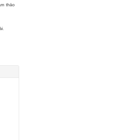
cam thảo
ài.