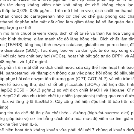
ể hiện tác dụng kháng viêm nhờ khả năng ức chế không chọn lọ
hấp từ 0,025–0,05 µg/mL. Trên mô hình in vivo, dịch chiết methanol 
ù chân chuột do carrageenan nhờ cơ chế ức chế giải phóng các chấ
 ethanol từ phần trên mặt đất cũng làm giảm đáng kể số lần quặn đau
ọng lượng cơ thể.
n mô hình chuột bị viêm khớp, dịch chiết từ rễ và thân Ké hoa vàng 
 mức bình thường, giảm mạnh tốc độ lắng hồng cầu. Dịch chiết làm tă
ric (TBARS), tăng hoạt tính enzym catalase, glutathione peroxidase, đ
ide dismutase (SOD). Tác dụng bảo vệ và dọn gốc tự do này cũng đ
 với các hợp chất bay hơi (VOCs), hoạt tính bắt gốc tự do DPPH và A
5,48 mg/mL và 1,47 mg/mL.
ễ, phần trên mặt đất và dịch chiết nước của cây thể hiện hoạt tính bả
4, paracetamol và rifampicin thông qua việc phục hồi nồng độ bilirubi
iúp phục hồi các enzym tổn thương gan (GPT, GOT, ALP) và cấu trúc t
i tế bào ung thư, dịch chiết ethyl acetate (EtOAc) thể hiện độc tín
 HepG2 (IC50 = 364,3 µg/mL) so với dịch chiết MeOH và Hexane. Ở 
o HepG2 đi vào chu trình chết tự nhiên (apoptosis) thông qua con đườn
 Bax và tăng tỷ lệ Bax/Bcl-2. Cây cũng thể hiện độc tính tế bào trên 
imp).
ng tim do chế độ ăn giàu chất béo - đường (high-fat-sucrose diet) p
g/kg giúp bảo vệ cơ tim bằng cách điều hòa mức độ viêm cơ tim, giảm
kine tiền viêm IL-6.
hể hiện hoạt tính kháng khuẩn vừa phải đối với 7 chủng vi khuẩn đườ