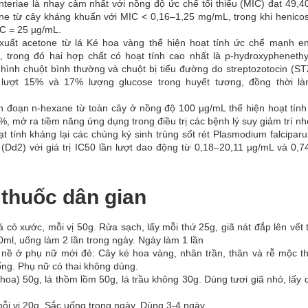
nteriae là nhạy cảm nhất với nồng độ ức chế tối thiểu (MIC) đạt 49,4
one từ cây kháng khuẩn với MIC < 0,16–1,25 mg/mL, trong khi henicos
C = 25 µg/mL.
 xuất acetone từ lá Ké hoa vàng thể hiện hoạt tính ức chế mạnh e
trong đó hai hợp chất có hoạt tính cao nhất là p-hydroxyphenethyl
ô hình chuột bình thường và chuột bị tiểu đường do streptozotocin (ST
n lượt 15% và 17% lượng glucose trong huyết tương, đồng thời l
ân đoạn n-hexane từ toàn cây ở nồng độ 100 µg/mL thể hiện hoạt tính
, mở ra tiềm năng ứng dụng trong điều trị các bệnh lý suy giảm trí nh
oạt tính kháng lại các chủng ký sinh trùng sốt rét Plasmodium falcipa
(Dd2) với giá trị IC50 lần lượt dao động từ 0,18–20,11 µg/mL và 0,7
 thuốc dân gian
cỏ xước, mỗi vị 50g. Rửa sạch, lấy mỗi thứ 25g, giã nát đắp lên vết
0ml, uống làm 2 lần trong ngày. Ngày làm 1 lần
nề ở phụ nữ mới đẻ: Cây ké hoa vàng, nhân trần, thân và rễ mộc th
ống. Phụ nữ có thai không dùng.
oa) 50g, lá thồm lồm 50g, lá trầu không 30g. Dùng tươi giã nhỏ, lấy
mỗi vị 20g. Sắc uống trong ngày. Dùng 3-4 ngày.