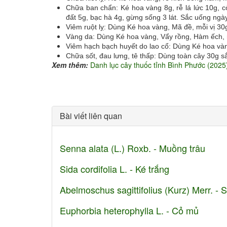
Chữa ban chẩn: Ké hoa vàng 8g, rễ lá lức 10g, cỏ 
đất 5g, bạc hà 4g, gừng sống 3 lát. Sắc uống ngà
Viêm ruột lỵ: Dùng Ké hoa vàng, Mã đề, mỗi vị 3
Vàng da: Dùng Ké hoa vàng, Vẩy rồng, Hàm ếch, 
Viêm hạch bạch huyết do lao cổ: Dùng Ké hoa vàng
Chữa sốt, đau lưng, tê thấp: Dùng toàn cây 30g s
Xem thêm:
Danh lục cây thuốc tỉnh Bình Phước (2025
Bài viết liên quan
Senna alata (L.) Roxb. - Muồng trâu
Sida cordifolia L. - Ké trắng
Abelmoschus sagittifolius (Kurz) Merr. -
Euphorbia heterophylla L. - Cỏ mủ