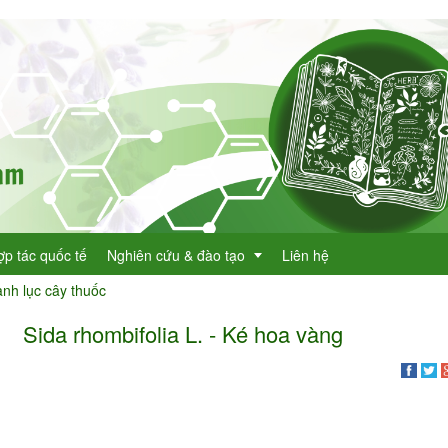
ợp tác quốc tế
Nghiên cứu & đào tạo
Liên hệ
nh lục cây thuốc
Sida rhombifolia L. - Ké hoa vàng
Dự án KHCN
h lục cây thuốc
Đề tài nghiên cứu
dược
h lục cây thuốc Việt Nam
Đào tạo