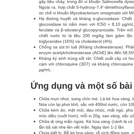
gây tiêu chảy, trong đó vi khuẩn Salmonella dyse
Ngoài ra, hợp chất 5-hydroxy-7,4′-dimethoxyflav
ức chế vi khuẩn Mycobacterium smegmatis với MI
Hạ đường huyết và kháng α-glucosidase: Chiết
glucosidase từ nấm men với IC50 = 8,10 µg/mL, 
ferulate và β-sitosteryl glucopyranoside. Trên m
chiết nước từ lá liều 200 mg/kg làm giảm lầ
triglycerides (16%) và cholesterol (4%).
Chống sa sút trí tuệ (Kháng cholinesterase): Ph
enzym acetylcholinesterase (AChE) lên đến 58,55%
Kháng ký sinh trùng sốt rét: Chiết xuất cây có h
cảm với chloroquine (3D7) và kháng chloroquine 
µg/mL.
Ứng dụng và một số bài
Chữa mụn nhọt, sưng chín mé: Lá ké hoa vàng, lá 
Nửa còn lại phơi khô, sắc với 400ml nước, còn 10
Chữa kém ăn, mệt mỏi, đau nhức, mất ngủ, phù 
móc diều (vuốt hùm), mỗi vị 20g, sao vàng, sắc u
Chữa dị ứng mẩn ngứa: Ké hoa vàng (cành lá có h
lẫn bã xát nhẹ lên vết mẩn. Ngày làm 1-2 lần.
Chứa kiết lỵ: Rễ ké hoa vàng, rễ xích đồng nam, 