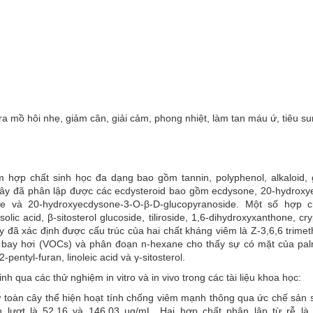
 ra mồ hôi nhẹ, giảm cân, giải cảm, phong nhiệt, làm tan máu ứ, tiêu s
ợp chất sinh học đa dạng bao gồm tannin, polyphenol, alkaloid, g
Từ cây đã phân lập được các ecdysteroid bao gồm ecdysone, 20-hydrox
ide và 20-hydroxyecdysone-3-O-β-D-glucopyranoside. Một số hợp 
ic acid, β-sitosterol glucoside, tiliroside, 1,6-dihydroxyxanthone, cry
 đã xác định được cấu trúc của hai chất kháng viêm là Z-3,6,6 trimet
ơ bay hơi (VOCs) và phân đoạn n-hexane cho thấy sự có mặt của palmi
-pentyl-furan, linoleic acid và γ-sitosterol.
qua các thử nghiệm in vitro và in vivo trong các tài liệu khoa học:
toàn cây thể hiện hoạt tính chống viêm mạnh thông qua ức chế sản 
ần lượt là 52,16 và 146,03 µg/mL. Hai hợp chất phân lập từ rễ là 