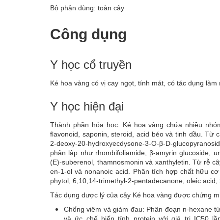
Bộ phận dùng: toàn cây
Công dụng
Y học cổ truyền
Ké hoa vàng có vị cay ngọt, tính mát, có tác dụng làm
Y học hiện đại
Thành phần hóa học: Ké hoa vàng chứa nhiều nhóm h
flavonoid, saponin, steroid, acid béo và tinh dầu. 
2-deoxy-20-hydroxyecdysone-3-O-β-D-glucopyranos
phân lập như rhombifoliamide, β-amyrin glucoside, ursol
(E)-suberenol, thamnosmonin và xanthyletin. Từ rễ cây
en-1-ol và nonanoic acid. Phân tích hợp chất hữu c
phytol, 6,10,14-trimethyl-2-pentadecanone, oleic acid, 2
Tác dụng dược lý của cây Ké hoa vàng được chứng minh 
Chống viêm và giảm đau: Phân đoạn n-hexane từ 
và ức chế biến tính protein với giá trị IC50 l