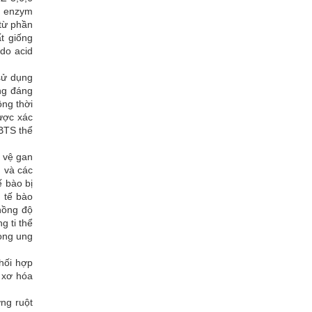
c enzym
từ phần
t giống
 do acid
sử dụng
ng đáng
ồng thời
ược xác
BTS thể
o vệ gan
n và các
ế bào bị
h tế bào
nồng độ
g ti thể
dòng ung
hối hợp
 xơ hóa
ng ruột