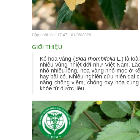
Bài thuốc hay
Sức khỏe ngàn và
Cập nhật lúc: 17:47 - 01/06/2026
GIỚI THIỆU
Ké hoa vàng (
Sida rhombifolia
L.) là lo
nhiều vùng nhiệt đới như Việt Nam, Là
nhỏ nhiều lông, hoa vàng nhỏ mọc ở kẽ
hay bãi cỏ. Nhiều nghiên cứu hiện đại 
năng chống viêm, chống oxy hóa cùng 
khỏe từ dược liệu