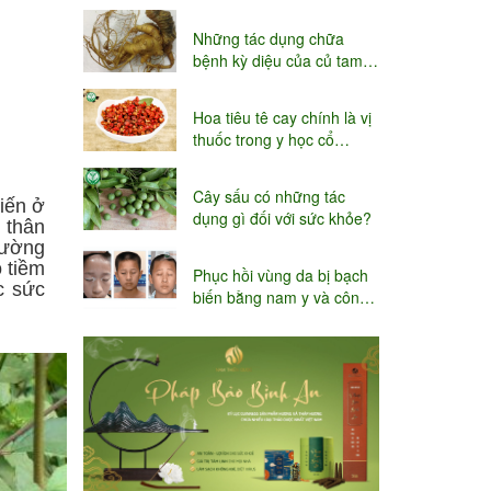
niệu
Những tác dụng chữa
bệnh kỳ diệu của củ tam
thất
Hoa tiêu tê cay chính là vị
thuốc trong y học cổ
truyền
Cây sấu có những tác
iến ở
dụng gì đối với sức khỏe?
 thân
đường
 tiềm
Phục hồi vùng da bị bạch
c sức
biến bằng nam y và công
nghệ Thụy sĩ