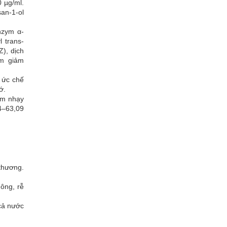
0 µg/ml.
an-1-ol
nzym α-
 trans-
Z), dịch
àm giảm
 ức chế
ớ.
rum nhạy
4–63,09
 thương.
ông, rễ
 cả nước