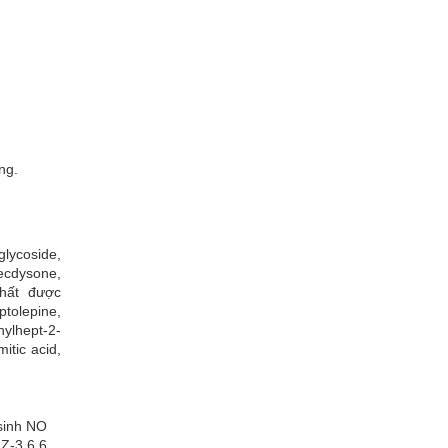
ung.
lycoside,
yecdysone,
chất được
ptolepine,
hylhept-2-
tic acid,
sinh NO
Z-3,6,6