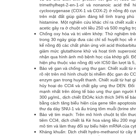
trimethylhept-2-en-1-ol và nonanoic acid th
cyclooxygenase (COX-1 và COX-2) ở nồng độ cực t
trên mặt đất giúp giảm đáng kể tình trạng ph
histamine. Một nghiên cứu khác chỉ ra chiết xuất
acetic gây ra ở chuột với liều 250 và 500 mg/kg tr
Chống oxy hóa và trị viêm khớp: Thử nghiệm trê
trong 30 ngày giúp đưa các chỉ số huyết học về
kể nồng độ các chất phản ứng với acid thiobarbitu
giảm mức glutathione khử và hoạt tính superox
nhận qua hình ảnh mô bệnh học của khớp gối. Đối
hiện phụ thuộc vào nồng độ với IC50 lần lượt là 
Bảo vệ gan và chống ung thư gan: Chiết xuất từ r
rõ rệt trên mô hình chuột bị nhiễm độc gan do CCl
enzym gan trong huyết thanh. Chiết xuất từ hạt g
hủy hoại do CCl4 và chất gây ung thư DEN. Đối vớ
mạnh nhất trên dòng tế bào ung thư gan người
300 µg/mL, dịch chiết EtOAc kích thích 34% tế bà
bằng cách tăng biểu hiện của gene tiền apoptosis
thư dạ dày SNU-1 và ấu trùng tôm muỗi (brine shr
Bảo vệ tim mạch: Trên mô hình chuột bị tổn thươ
tiêm CCl4, dịch chiết lá Ké hoa vàng liều 200 m
mô tim và làm thay đổi sự biểu hiện mRNA của cyto
Kháng khuẩn: Dịch chiết hydro-methanol từ cây t