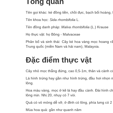
Tổng quan
Tên gọi khác: ké đồng tiền, chồi đực, bạch bối hoàng,
Tên khoa học:
Sida rhombifolia
L.
Tên đồng danh pháp:
Malva rhombifolia
(L.) Krause
Họ thực vật: họ Bông - Malvaceae
Phân bố và sinh thái: Cây ké hoa vàng mọc hoang rấ
Trung quốc (miền Nam và hải nam), Malayxia.
Đặc điểm thực vật
Cây nhỏ mọc thẳng đứng, cao 0,5-1m, thân và cành có
Lá hình trứng hay gần như hình trứng, đầu hơi nhọn 
lông.
Hoa màu vàng, mọc ở kẽ lá hay đầu cành. Đài hình ch
lông mịn. Nhị 20, nhụy có 7 vòi.
Quả có vỏ mỏng dễ vỡ, ở đỉnh có lông, phía lưng có 2 
Mùa hoa quả: gần như quanh năm