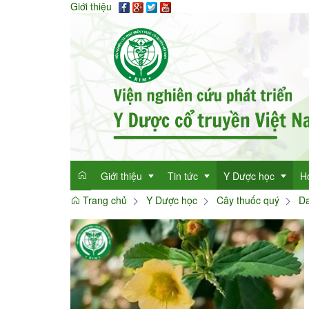
Giới thiệu
Giới thiệu
Tin tức
Y Dược học
H
Trang chủ
Y Dược học
Cây thuốc quý
Da
Giới thiệu
Tin tức tổng hợp
Thông tin y học
Mục đích
Tin tức trong ngành
Cây thuốc quý
Dan
Chức năng nhiệm vụ
Làm đẹp với thảo 
Dan