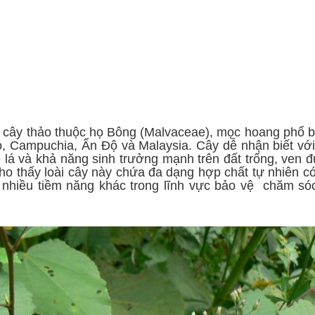
Ứng dụng KHCN
CN chăm sóc da
ng
Công nghệ giảm béo
ài cây thảo thuộc họ Bông (Malvaceae), mọc hoang phổ b
o, Campuchia, Ấn Độ và Malaysia. Cây dễ nhận biết với
 lá và khả năng sinh trưởng mạnh trên đất trống, ven 
cho thấy loài cây này chứa đa dạng hợp chất tự nhiên có
nhiều tiềm năng khác trong lĩnh vực bảo vệ chăm só