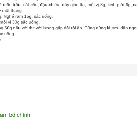
mần trầu, cát căn, đậu chiều, dây giác tía, mỗi vị 8g, kinh giới 6g, 
y một thang.
0g, Nghể răm 15g, sắc uống.
mỗi vị 30g sắc uống.
 60g nấu với thịt với lượng gấp đôi rồi ăn. Cũng dùng lá tươi đắp ngo
ắc uống.
)
 Sâm bố chính