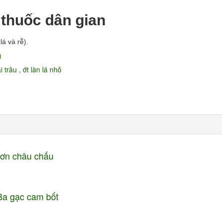
 thuốc dân gian
á và rễ).
)
ài trâu
,
ớt làn lá nhỏ
Đơn châu chấu
 Ba gạc cam bốt