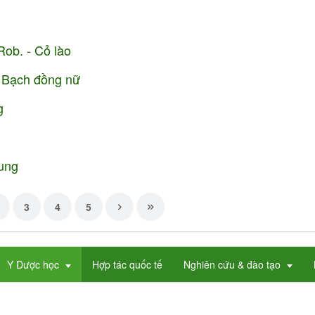
ob. - Cỏ lào
- Bạch đồng nữ
g
ung
3
4
5
Y Dược học
Hợp tác quốc tế
Nghiên cứu & đào tạo