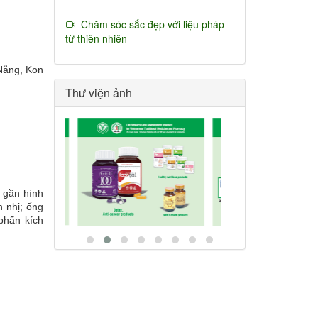
Chăm sóc sắc đẹp với liệu pháp
từ thiên nhiên
Nẵng, Kon
Thư viện ảnh
 gần hình
h nhị; ống
phấn kích