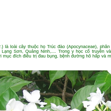
Ứng dụng KHCN
CN chăm sóc da
ng
Công nghệ giảm béo
r.) là loài cây thuộc họ Trúc đào (Apocynaceae), phân
Lạng Sơn, Quảng Ninh,.... Trong y học cổ truyền và
i mục đích điều trị đau bụng, bệnh đường hô hấp và m