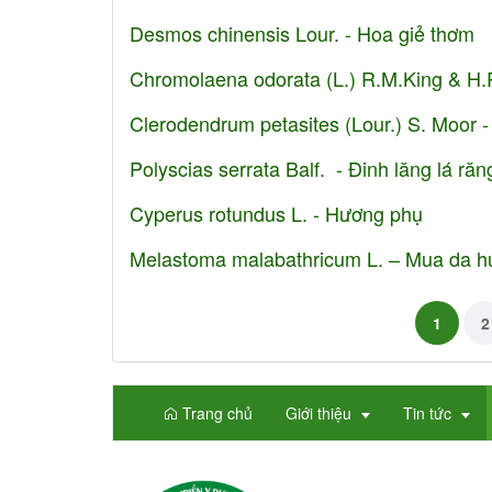
Desmos chinensis Lour. - Hoa giẻ thơm
Chromolaena odorata (L.) R.M.King & H.R
Clerodendrum petasites (Lour.) S. Moor 
Polyscias serrata Balf. - Đinh lăng lá răn
Cyperus rotundus L. - Hương phụ
Melastoma malabathricum L. – Mua da h
1
2
Trang chủ
Giới thiệu
Tin tức