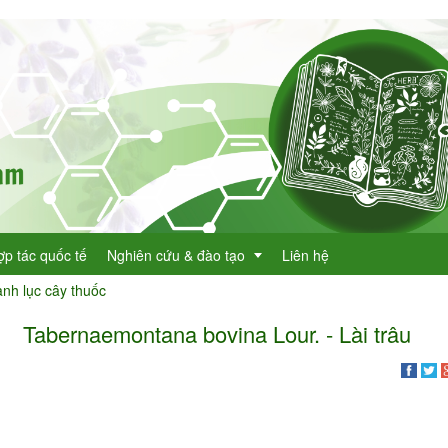
ợp tác quốc tế
Nghiên cứu & đào tạo
Liên hệ
nh lục cây thuốc
Tabernaemontana bovina Lour. - Lài trâu
Dự án KHCN
h lục cây thuốc
Đề tài nghiên cứu
dược
h lục cây thuốc Việt Nam
Đào tạo