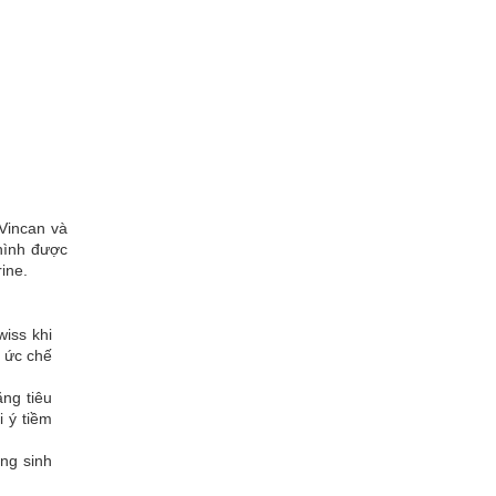
 Vincan và
 hình được
rine.
wiss khi
 ức chế
ng tiêu
i ý tiềm
ng sinh