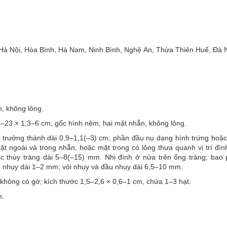
Hà Nội, Hòa Bình, Hà Nam, Ninh Bình, Nghệ An, Thừa Thiên Huế, Đà 
, không lông.
5–23 × 1,3–6 cm, gốc hình nêm, hai mặt nhẵn, không lông.
 trưởng thành dài 0,9–1,1(–3) cm; phần đầu nụ dạng hình trứng hoặc
ặt ngoài và trong nhẵn, hoặc mặt trong có lông thưa quanh vị trí đín
ác thùy tràng dài 5–8(–15) mm. Nhị đính ở nửa trên ống tràng; bao 
u nhụy dài 1–2 mm; vòi nhụy và đầu nhụy dài 6,5–10 mm.
 không có gờ; kích thước 1,5–2,6 × 0,6–1 cm, chứa 1–3 hạt.
m.