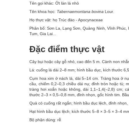
Tên gọi khác: Ớt làn lá nhỏ
Tên khoa học:
Tabernaemontana bovina
Lour.
Họ thực vật: họ Trúc đào - Apocynaceae
Phân bố: Sơn La, Lạng Sơn, Quảng Ninh, Vĩnh Phúc, 
Tum, Gia Lai...
Đặc điểm thực vật
Cây bụi hoặc cây gỗ nhỏ, cao đến 5 m. Cành non nhẵn
Lá: cuống lá dài 2–8 mm; hình bầu dục, kích thước 6,
Cụm hoa xim ở nách lá, dài 5–14 cm. Tràng hoa ở nụ
cầu, chiếm 0,2–0,3 chiều dài nụ; đỉnh tròn hoặc tù; m
tràng hơi xoắn hoặc không, dài 1,1–1,4(–2,8) cm; c
thước 2–3 × 0,5–0,8 mm, đỉnh nhọn, gốc hình tim. Bầ
Quả có cuống rất ngắn; hình bầu dục lệch, đỉnh nhọn,
Hạt hình bầu dục lệch; kích thước 5–8 × 3–5 × 3–4 m
Bộ phận dùng: rễ