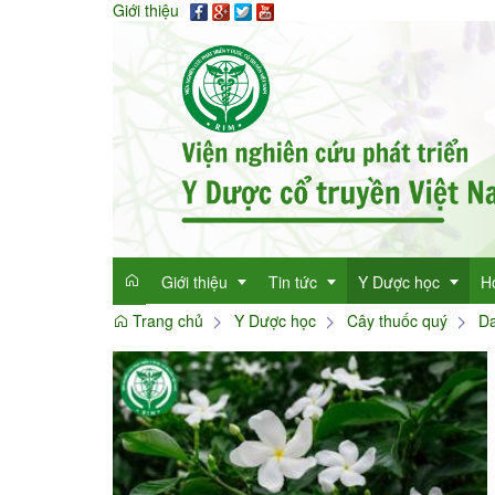
Giới thiệu
Giới thiệu
Tin tức
Y Dược học
H
Trang chủ
Y Dược học
Cây thuốc quý
Da
Giới thiệu
Tin tức tổng hợp
Thông tin y học
Mục đích
Tin tức trong ngành
Cây thuốc quý
Dan
Chức năng nhiệm vụ
Làm đẹp với thảo 
Dan