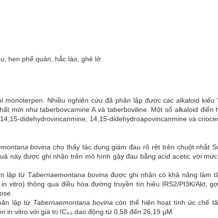
, hen phế quản, hắc lào, ghẻ lở.
dol monoterpen. Nhiều nghiên cứu đã phân lập được các alkaloid kiểu
ất mới như taberbovcamine A và taberboviline. Một số alkaloid điển
 14,15-didehydrovincanmine, 14,15-didehydroapovincanmine và crioce
emontana
bovina
cho thấy tác dụng giảm đau rõ rệt trên chuột nhắt S
uả này được ghi nhận trên mô hình gây đau bằng acid acetic với mức
n lập từ T
abernaemontana
bovina
được ghi nhận có khả năng làm tă
n vitro) thông qua điều hòa đường truyền tín hiệu IRS2/PI3K/Akt, gợ
cose.
hân lập từ
Tabernaemontana bovina
còn thể hiện hoạt tính ức chế tă
 in vitro với giá trị IC₅₀ dao động từ 0,58 đến 26,19 µM