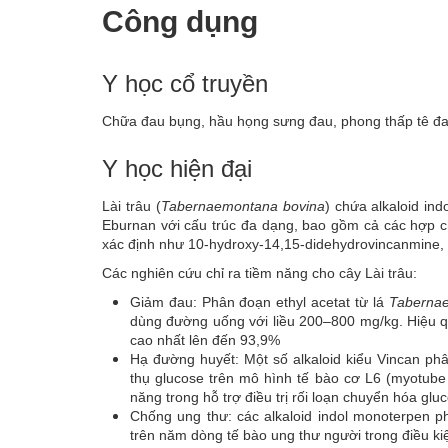
Công dụng
Y học cổ truyền
Chữa đau bụng, hầu họng sưng đau, phong thấp tê đau
Y học hiện đại
Lài trâu (
Tabernaemontana bovina
) chứa alkaloid in
Eburnan với cấu trúc đa dạng, bao gồm cả các hợp ch
xác định như 10-hydroxy-14,15-didehydrovincanmine,
Các nghiên cứu chỉ ra tiềm năng cho cây Lài trâu:
Giảm đau: Phân đoạn ethyl acetat từ lá
Taberna
dùng đường uống với liều 200–800 mg/kg. Hiệu q
cao nhất lên đến 93,9%
Hạ đường huyết: Một số alkaloid kiểu Vincan phâ
thụ glucose trên mô hình tế bào cơ L6 (myotube i
năng trong hỗ trợ điều trị rối loạn chuyển hóa glu
Chống ung thư: các alkaloid indol monoterpen p
trên năm dòng tế bào ung thư người trong điều kiện