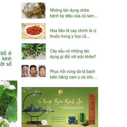
niệu
Những tác dụng chữa
bệnh kỳ diệu của củ tam
thất
Hoa tiêu tê cay chính là vị
thuốc trong y học cổ
truyền
Cây sấu có những tác
 bố ở
dụng gì đối với sức khỏe?
 kinh
ột số
Phục hồi vùng da bị bạch
biến bằng nam y và công
nghệ Thụy sĩ