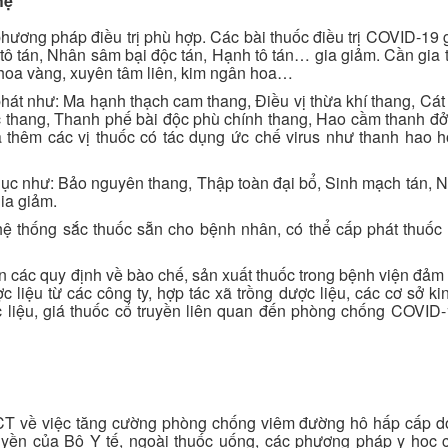
hẹ
hương pháp điều trị phù hợp. Các bài thuốc điều trị COVID-19 
tô tán, Nhân sâm bại độc tán, Hạnh tô tán… gia giảm. Cần gia
 hoa vàng, xuyên tâm liên, kim ngân hoa…
phát như: Ma hạnh thạch cam thang, Điều vị thừa khí thang, Cá
c thang, Thanh phế bài độc phù chính thang, Hao cầm thanh đ
 thêm các vị thuốc có tác dụng ức chế virus như thanh hao h
phục như: Bảo nguyên thang, Thập toàn đại bổ, Sinh mạch tán,
ia giảm.
hệ thống sắc thuốc sẵn cho bệnh nhân, có thể cấp phát thuốc
ện các quy định về bào chế, sản xuất thuốc trong bệnh viện đảm
 liệu từ các công ty, hợp tác xã trồng dược liệu, các cơ sở k
ợc liệu, giá thuốc cổ truyền liên quan đến phòng chống COVI
T về việc tăng cường phòng chống viêm đường hô hấp cấp 
yền của Bộ Y tế, ngoài thuốc uống, các phương pháp y học c