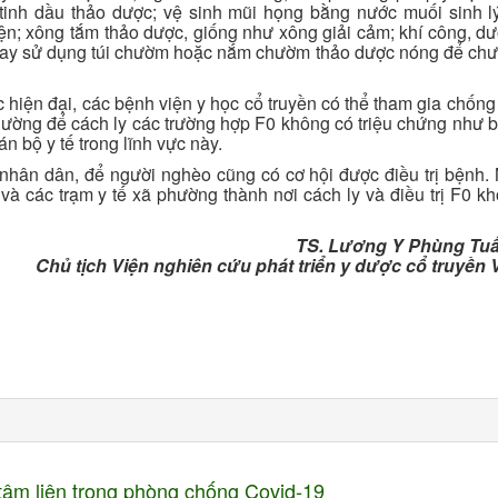
inh dầu thảo dược; vệ sinh mũi họng bằng nước muối sinh lý,
iện; xông tắm thảo dược, giống như xông giải cảm; khí công, d
hay sử dụng túi chườm hoặc nắm chườm thảo dược nóng để ch
c hiện đại, các bệnh viện y học cổ truyền có thể tham gia chống 
phường để cách ly các trường hợp F0 không có triệu chứng như 
n bộ y tế trong lĩnh vực này.
o nhân dân, để người nghèo cũng có cơ hội được điều trị bệnh.
và các trạm y tế xã phường thành nơi cách ly và điều trị F0 kh
TS. Lương Y Phùng Tu
Chủ tịch Viện nghiên cứu phát triển y dược cổ truyền 
âm liên trong phòng chống Covid-19