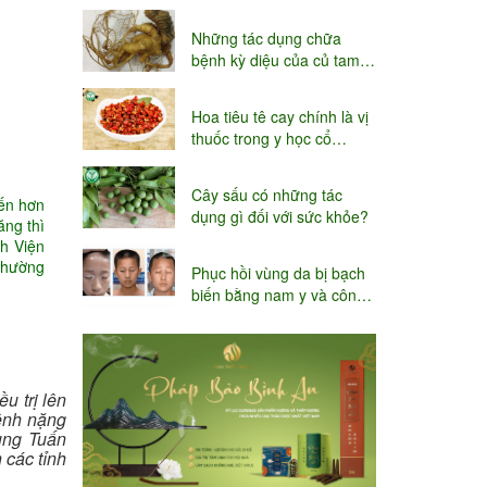
niệu
Những tác dụng chữa
bệnh kỳ diệu của củ tam
thất
Hoa tiêu tê cay chính là vị
thuốc trong y học cổ
truyền
Cây sấu có những tác
đến hơn
dụng gì đối với sức khỏe?
ăng thì
ch Viện
 phường
Phục hồi vùng da bị bạch
biến bằng nam y và công
nghệ Thụy sĩ
u trị lên
ệnh nặng
hùng Tuấn
 các tỉnh