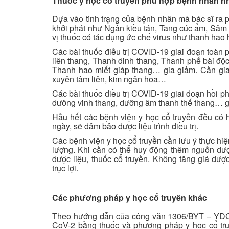
Thuốc y học cổ truyền phù hợp bệnh nhân n
Dựa vào tình trạng của bệnh nhân mà bác sĩ ra p
khởi phát như Ngân kiều tán, Tang cúc ẩm, Sâm 
vị thuốc có tác dụng ức chế virus như thanh hao
Các bài thuốc điều trị COVID-19 giai đoạn toàn 
liên thang, Thanh dinh thang, Thanh phế bài độ
Thanh hao miết giáp thang… gia giảm. Cần gia
xuyên tâm liên, kim ngân hoa…
Các bài thuốc điều trị COVID-19 giai đoạn hồi 
dưỡng vinh thang, dưỡng âm thanh thế thang… g
Hầu hết các bệnh viện y học cổ truyền đều có 
ngày, sẽ đảm bảo được liệu trình điều trị.
Các bệnh viện y học cổ truyền cần lưu ý thực hi
lượng. Khi cần có thể huy động thêm nguồn dược
dược liệu, thuốc cổ truyền. Không tăng giá dư
trục lợi.
Các phương pháp y học cổ truyền khác
Theo hướng dẫn của công văn 1306/BYT – YDC
CoV-2 bằng thuốc và phương pháp y học cổ tru