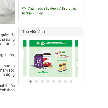
Chăm sóc sắc đẹp với liệu pháp
từ thiên nhiên
Thư viện ảnh
 giảm tải
 khả năng
ra trường
g thuốc,
xã phường
 chăm sóc
chủ động
oại thuốc
bệnh theo