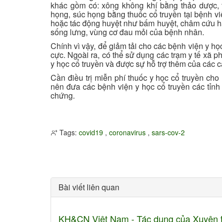
khác gồm có: xông không khí bằng thảo dược, t
họng, súc họng bằng thuốc cổ truyền tại bệnh v
hoặc tác động huyệt như bấm huyệt, châm cứu 
sống lưng, vùng cơ đau mỏi của bệnh nhân.
Chính vì vậy, để giảm tải cho các bệnh viện y họ
cực. Ngoài ra, có thể sử dụng các trạm y tế xã 
y học cổ truyền và được sự hỗ trợ thêm của các cá
Cần điều trị miễn phí thuốc y học cổ truyền ch
nên đưa các bệnh viện y học cổ truyền các tỉnh 
chứng.
Tags:
covid19
,
coronavirus
,
sars-cov-2
Bài viết liên quan
KH&CN Việt Nam - Tác dụng của Xuyên t