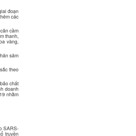
giai đoạn
 thêm các
t căn cầm
ởm thanh,
oa vàng,
 Nhân sâm
 sắc theo
 bảo chất
inh doanh
D-19 nhằm
do SARS-
ổ truyền