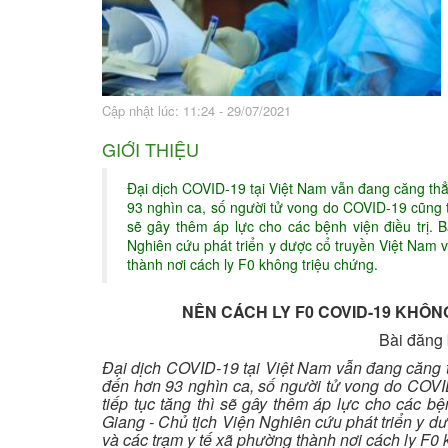
Bài thuốc hay
Sức khỏe ngàn và
Cập nhật lúc: 11:24 - 29/07/2021
GIỚI THIỆU
Đại dịch COVID-19 tại Việt Nam vẫn đang căng thẳn
93 nghìn ca, số người tử vong do COVID-19 cũng 
sẽ gây thêm áp lực cho các bệnh viện điều trị. 
Nghiên cứu phát triển y dược cổ truyền Việt Nam v
thành nơi cách ly F0 không triệu chứng.
NÊN CÁCH LY F0 COVID-19 KHÔ
Bài đăng
Đại dịch COVID-19 tại Việt Nam vẫn đang căng th
đến hơn 93 nghìn ca, số người tử vong do COV
tiếp tục tăng thì sẽ gây thêm áp lực cho các b
Giang - Chủ tịch Viện Nghiên cứu phát triển y dư
và các trạm y tế xã phường thành nơi cách ly F0 