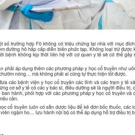
 số trường hợp F0 không có triệu chứng tại nhà với mục đích
êm đường hô hấp cấp diễn biến phức tạp. Không loại trừ được
i bệnh không kịp thời liên hệ với cơ quan y tế sẽ có thể gây 
n phải áp dụng thêm các phương pháp y học cổ truyền như uốn
, chườm nóng… mà không phải ai cũng tự thực hiện tốt được.
 đưa các bệnh viện y học cổ truyền các tỉnh và các trạm y tế 
ững cơ sở y tế có các y bác sĩ, điều dưỡng sẽ là người điều trị,
 ban hành, phối hợp với các phương pháp y học cổ truyền và 
 nếu cần.
học cổ truyền luôn có sẵn dược liệu để kê đơn bốc thuốc, các l
g, viên ngậm ho… lưu hành nội bộ có thể áp dụng hỗ trợ điều trị 