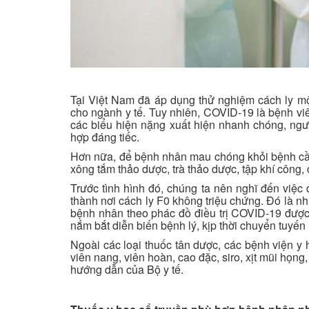
Tại Việt Nam đã áp dụng thử nghiệm cách ly một
cho ngành y tế. Tuy nhiên, COVID-19 là bệnh vi
các biểu hiện nặng xuất hiện nhanh chóng, ngườ
hợp đáng tiếc.
Hơn nữa, để bệnh nhân mau chóng khỏi bệnh cầ
xông tắm thảo dược, trà thảo dược, tập khí công
Trước tình hình đó, chúng ta nên nghĩ đến việc
thành nơi cách ly F0 không triệu chứng. Đó là nh
bệnh nhân theo phác đồ điều trị COVID-19 được
nắm bắt diễn biến bệnh lý, kịp thời chuyển tuyến
Ngoài các loại thuốc tân dược, các bệnh viện y 
viên nang, viên hoàn, cao đặc, siro, xịt mũi họn
hướng dẫn của Bộ y tế.