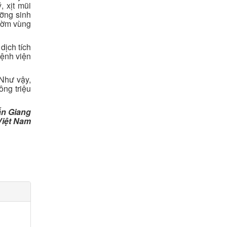
 xịt mũi
ưỡng sinh
ườm vùng
dịch tích
bệnh viện
 Như vậy,
ông triệu
ấn Giang
Việt Nam