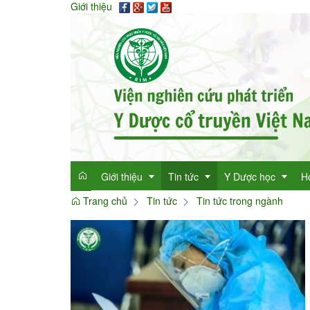
Giới thiệu
Giới thiệu
Tin tức
Y Dược học
H
Trang chủ
Tin tức
Tin tức trong ngành
Giới thiệu
Tin tức tổng hợp
Thông tin y học
Mục đích
Tin tức trong ngành
Cây thuốc quý
Dan
Chức năng nhiệm vụ
Làm đẹp với thảo 
Dan