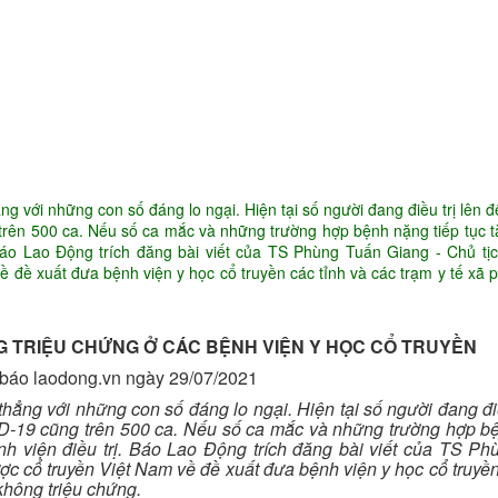
Ứng dụng KHCN
CN chăm sóc da
ng
Công nghệ giảm béo
g với những con số đáng lo ngại. Hiện tại số người đang điều trị lên 
trên 500 ca. Nếu số ca mắc và những trường hợp bệnh nặng tiếp tục t
Báo Lao Động trích đăng bài viết của TS Phùng Tuấn Giang - Chủ tị
ề đề xuất đưa bệnh viện y học cổ truyền các tỉnh và các trạm y tế xã
NG TRIỆU CHỨNG Ở CÁC BỆNH VIỆN Y HỌC CỔ TRUYỀN
 báo laodong.vn ngày 29/07/2021
ẳng với những con số đáng lo ngại. Hiện tại số người đang điề
ID-19 cũng trên 500 ca. Nếu số ca mắc và những trường hợp b
ệnh viện điều trị. Báo Lao Động trích đăng bài viết của TS P
ợc cổ truyền Việt Nam về đề xuất đưa bệnh viện y học cổ truyền
không triệu chứng.