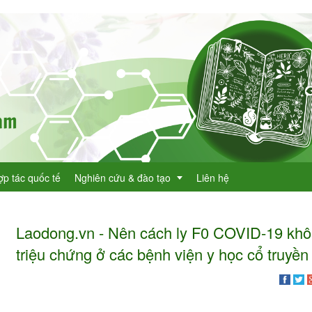
ợp tác quốc tế
Nghiên cứu & đào tạo
Liên hệ
Laodong.vn - Nên cách ly F0 COVID-19 kh
Dự án KHCN
triệu chứng ở các bệnh viện y học cổ truyền
h lục cây thuốc
Đề tài nghiên cứu
dược
h lục cây thuốc Việt Nam
Đào tạo