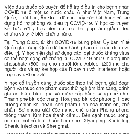
Việc đưa thuốc cổ truyền để hỗ trợ điều trị cho bệnh nhân
COVID-19 ở một số nước châu Á như Việt Nam, Trung
Quốc, Thái Lan, Ấn Độ… đã cho thấy các bài thuốc có tác
dụng hỗ trợ phòng và điều trị COVID-19. Y học cổ truyền
kết hợp với y học hiện đại, có thể giúp làm giảm triệu
chứng và tỷ lệ biến chứng nặng.
Tại Trung Quốc, từ khi COVID-19 bùng phát, Ủy ban Y tế
Quốc gia Trung Quốc đã ban hành phác đồ chẩn đoán và
điều trị. Y học hiện đại sử dụng các loại thuốc kháng virus
có thể hoạt động để chống lại COVID-19 như Chloroquine
phosphate (500 mg cho người lớn), Arbidol (200 mg cho
người lớn) và sự kết hợp của Ribavirin với Interferon hoặc
Lopinavir/Ritonavir.
Y học cổ truyền dùng thuốc sắc theo thể bệnh, giai đoạn
bệnh và thuốc chế phẩm được thử nghiệm lâm sàng, đánh
giá an toàn, hiệu quả và được cấp bằng sáng chế như:
Thanh phế bài độc thang, Hóa thấp bài độc phương, Hoắc
hương chính khí hoàn, chế phẩm Liên hoa thanh ôn, chế
phẩm Sơ phong giải độc nang, chế phẩm Phòng phong
thông thánh, Kim hoa thanh cảm… Bên cạnh thuốc uống,
còn có một số loại thuốc tiêm như: Xiyanping, Xuebijing,
Shenfu Injection và Shengmai.