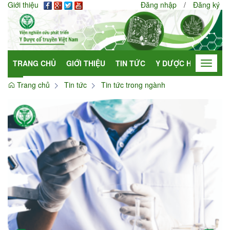
Giới thiệu
Đăng nhập
/
Đăng ký
TRANG CHỦ
GIỚI THIỆU
TIN TỨC
Y DƯỢC HỌC
HỢP
Toggle
navigat
Trang chủ
Tin tức
Tin tức trong ngành