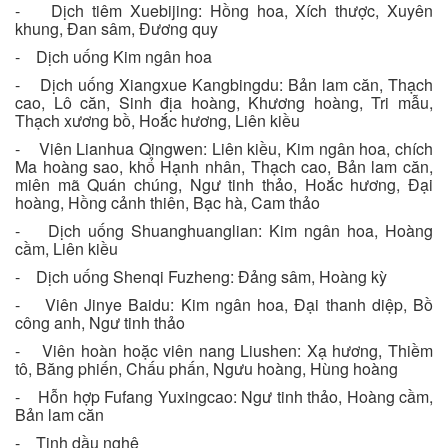
- Dịch tiêm Xuebijing: Hồng hoa, Xích thược, Xuyên
khung, Đan sâm, Đương quy
- Dịch uống Kim ngân hoa
- Dịch uống Xiangxue Kangbingdu: Bản lam căn, Thạch
cao, Lô căn, Sinh địa hoàng, Khương hoàng, Tri mẫu,
Thạch xương bồ, Hoắc hương, Liên kiều
- Viên Lianhua Qingwen: Liên kiều, Kim ngân hoa, chích
Ma hoàng sao, khổ Hạnh nhân, Thạch cao, Bản lam căn,
miên mã Quán chúng, Ngư tinh thảo, Hoắc hương, Đại
hoàng, Hồng cảnh thiên, Bạc hà, Cam thảo
- Dịch uống Shuanghuanglian: Kim ngân hoa, Hoàng
cầm, Liên kiều
- Dịch uống Shenqi Fuzheng: Đảng sâm, Hoàng kỳ
- Viên Jinye Baidu: Kim ngân hoa, Đại thanh diệp, Bồ
công anh, Ngư tinh thảo
- Viên hoàn hoặc viên nang Liushen: Xạ hương, Thiềm
tô, Băng phiến, Chấu phấn, Ngưu hoàng, Hùng hoàng
- Hỗn hợp Fufang Yuxingcao: Ngư tinh thảo, Hoàng cầm,
Bản lam căn
- Tinh dầu nghệ