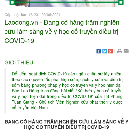
Cập nhật lúc: 16:23 - 03/08/2021
Laodong.vn - Đang có hàng trăm nghiên
cứu lâm sàng về y học cổ truyền điều trị
COVID-19
|
GIỚI THIỆU
Để kiểm soát dịch COVID-19 cần ngăn chặn sự lây nhiễm
theo các nguyên tắc phát hiện sớm, cách ly sớm và điều trị
sớm bằng phương pháp y học cổ truyền và y học hiện đại.
Báo Lao Động trích đăng bài viết “Kết hợp y học cổ truyền
và y học hiện đại trong điều trị COVID-19” của TS Phùng
Tuấn Giang - Chủ tịch Viện Nghiên cứu phát triển y dược
cổ truyền Việt Nam.
ĐANG CÓ HÀNG TRĂM NGHIÊN CỨU LÂM SÀNG VỀ Y
HỌC CỔ TRUYỀN ĐIỀU TRỊ COVID-19