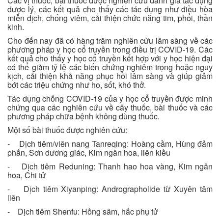
Các vị thuốc, bài thuốc được nghiên cứu đánh giá tác dụng
dược lý, các kết quả cho thấy các tác dụng như điều hòa
miễn dịch, chống viêm, cải thiện chức năng tim, phổi, thần
kinh.
Cho đến nay đã có hàng trăm nghiên cứu lâm sàng về các
phương pháp y học cổ truyền trong điều trị COVID-19. Các
kết quả cho thấy y học cổ truyền kết hợp với y học hiện đại
có thể giảm tỷ lệ các biến chứng nghiêm trọng hoặc nguy
kịch, cải thiện khả năng phục hồi lâm sàng và giúp giảm
bớt các triệu chứng như ho, sốt, khó thở.
Tác dụng chống COVID-19 của y học cổ truyền được minh
chứng qua các nghiên cứu về cây thuốc, bài thuốc và các
phương pháp chữa bệnh không dùng thuốc.
Một số bài thuốc được nghiên cứu:
- Dịch tiêm/viên nang Tanreqing: Hoàng cầm, Hùng đảm
phấn, Sơn dương giác, Kim ngân hoa, liên kiều
- Dịch tiêm Reduning: Thanh hao hoa vàng, Kim ngân
hoa, Chi tử
- Dịch tiêm Xiyanping: Andrographolide từ Xuyên tâm
liên
- Dịch tiêm Shenfu: Hồng sâm, hắc phụ tử