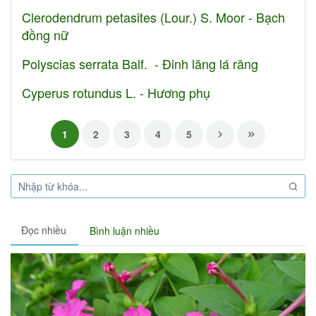
Clerodendrum petasites (Lour.) S. Moor - Bạch
đồng nữ
Polyscias serrata Balf. - Đinh lăng lá răng
Cyperus rotundus L. - Hương phụ
1
2
3
4
5
Đọc nhiều
Bình luận nhiều