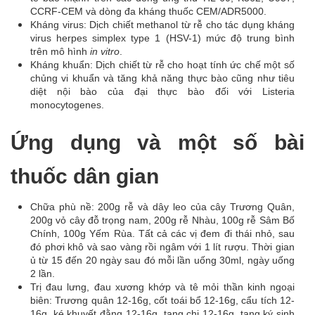
CCRF-CEM và dòng đa kháng thuốc CEM/ADR5000.
Kháng virus: Dịch chiết methanol từ rễ cho tác dụng kháng
virus herpes simplex type 1 (HSV-1) mức độ trung bình
trên mô hình
in vitro
.
Kháng khuẩn: Dịch chiết từ rễ cho hoạt tính ức chế một số
chủng vi khuẩn và tăng khả năng thực bào cũng như tiêu
diệt nội bào của đại thực bào đối với Listeria
monocytogenes.
Ứng dụng và một số bài
thuốc dân gian
Chữa phù nề: 200g rễ và dây leo của cây Trương Quân,
200g vỏ cây đỗ trọng nam, 200g rễ Nhàu, 100g rễ Sâm Bố
Chính, 100g Yếm Rùa. Tất cả các vị đem đi thái nhỏ, sau
đó phơi khô và sao vàng rồi ngâm với 1 lít rượu. Thời gian
ủ từ 15 đến 20 ngày sau đó mỗi lần uống 30ml, ngày uống
2 lần.
Trị đau lưng, đau xương khớp và tê mỏi thần kinh ngoại
biên: Trương quân 12-16g, cốt toái bổ 12-16g, cẩu tích 12-
16g, ké khuyết đằng 12-16g, tang chi 12-16g, tang ký sinh