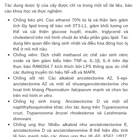
Tác dụng dược lý của cây được chỉ ra trong một số tài liệu, báo
cáo khoa học và thực nghiệm:
Chống béo phì: Cao ethanol 70% từ lá và thân làm giảm
tích lũy lipid trong tế bào mỡ 3T3-L1, giảm khối lượng cơ
thể và cải thiện glucose huyết, insulin, triglycerid và
cholesterol trên mô hình chuột ăn khẩu phần giàu lipid. Tác
dụng liên quan đến tăng sinh nhiệt và điều hòa động học ty
thể ở mô mỡ nâu.
Chống viêm: Dịch chiết methanol ức chế sản sinh nitric
oxide và làm giảm biểu hiện TNF-α, IL-1β, IL-6 trên đại
thực bào RAW264.7 kích thích bởi LPS thông qua ức chế
các đường truyền tín hiệu NF-κB và MAPK.
Chống sốt rét: Các alkaloid ancistectorine A2, 5-epi-
ancistectorine A2 và một số shuangancistrotectorine cho
hoạt tính kháng
Plasmodium falciparum
mạnh và chọn lọc
trên mô hình
in vitro
.
Chống ký sinh trùng: Ancistectorine D và một số
naphthylisoquinoline khác cho tác dụng trên
Trypanosoma
cruzi, Trypanosoma brucei rhodesiense
và
Leishmania
donovani.
Chống ung thư: Nhiều alkaloid như ancistrotectorine E,
ancistectorine D và ancistrobenomine B thể hiện độc tính
tế bào mạnh trên các dòng ung thư HL-60, K562, U937,