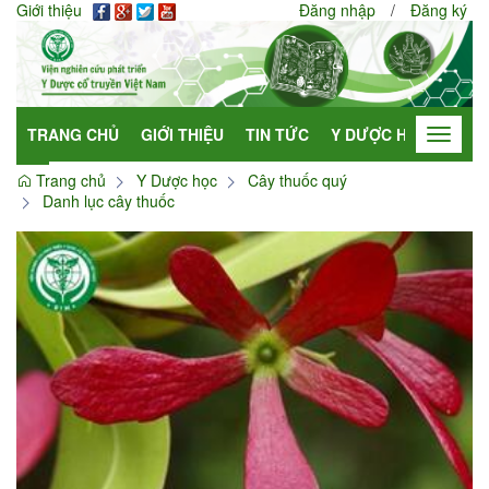
Giới thiệu
Đăng nhập
/
Đăng ký
TRANG CHỦ
GIỚI THIỆU
TIN TỨC
Y DƯỢC HỌC
HỢP
Toggle
navigat
Trang chủ
Y Dược học
Cây thuốc quý
Danh lục cây thuốc