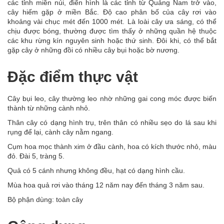
các tỉnh miền núi, điển hình là các tỉnh từ Quảng Nam trở vào,
cây hiếm gặp ở miền Bắc. Độ cao phân bố của cây rơi vào
khoảng vài chục mét đến 1000 mét. Là loài cây ưa sáng, có thể
chịu được bóng, thường được tìm thấy ở những quần hệ thuộc
các khu rừng kín nguyên sinh hoặc thứ sinh. Đôi khi, có thể bắt
gặp cây ở những đồi có nhiều cây bụi hoặc bờ nương.
Đặc điểm thực vật
Cây bụi leo, cây thường leo nhờ những gai cong móc được biến
thành từ những cành nhỏ.
Thân cây có dạng hình trụ, trên thân có nhiều sẹo do lá sau khi
rụng để lại, cành cây nằm ngang.
Cụm hoa mọc thành xim ở đầu cành, hoa có kích thước nhỏ, màu
đỏ. Đài 5, tràng 5.
Quả có 5 cánh nhưng không đều, hạt có dạng hình cầu.
Mùa hoa quả rơi vào tháng 12 năm nay đến tháng 3 năm sau.
Bộ phận dùng: toàn cây