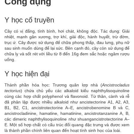
Công dụng
Y học cổ truyền
Cây có vị đắng, tính bình, hơi chát, không độc. Tác dụng: Giải
nhiệt, mạnh gân xương, trợ khí, giải độc, hành huyết, trừ đờm,
trục ứ. Cây được sử dụng để chữa phong thấp, đau lưng, phụ nữ
sau sinh muốn dùng để lại sức. Bên cạnh đó, cây còn sử dụng để
chữa lỵ và sốt rét với liều từ 8 đến 16g đem sắc hoặc ngâm rượu
uống.
Y học hiện đại
Thành phần hóa học: Trương quân lợp nhà (
Ancistrocladus
tectorius
) chứa chủ yếu các alkaloid kiểu naphthylisoquinoline
cùng các hợp chất polyphenol và flavonoid. Từ thân, cành và rễ
đã phân lập được nhiều alkaloid như ancistectorine A1, A2, A3,
B1, B2, C1, ancistrotectorine A–E, ancistrobenomine B và C,
ancistrocladinine, hamatine, hamatinine, ancistrotanzanine A, B,
các dimeric naphthylisoquinoline như shuangancistrotectorine A–
E. Một số hợp chất có cấu trúc đối quang đặc trưng và được xem
là thành phần chính liên quan đến hoạt tính sinh học của loài.