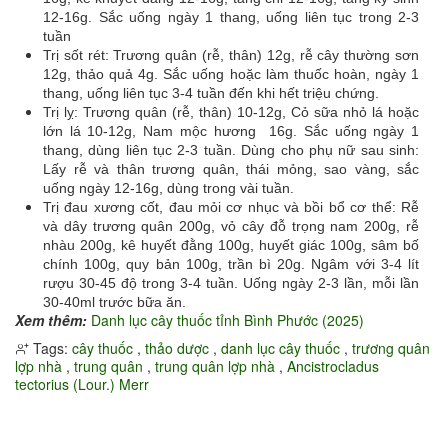
12-16g. Sắc uống ngày 1 thang, uống liên tục trong 2-3
tuần
Trị sốt rét: Trương quân (rễ, thân) 12g, rễ cây thường sơn
12g, thảo quả 4g. Sắc uống hoặc làm thuốc hoàn, ngày 1
thang, uống liên tục 3-4 tuần đến khi hết triệu chứng.
Trị lỵ: Trương quân (rễ, thân) 10-12g, Cỏ sữa nhỏ lá hoặc
lớn lá 10-12g, Nam mộc hương 16g. Sắc uống ngày 1
thang, dùng liên tục 2-3 tuần. Dùng cho phụ nữ sau sinh:
Lấy rễ và thân trương quân, thái mỏng, sao vàng, sắc
uống ngày 12-16g, dùng trong vài tuần.
Trị đau xương cốt, đau mỏi cơ nhục và bồi bổ cơ thể: Rễ
và dây trương quân 200g, vỏ cây đỗ trọng nam 200g, rễ
nhàu 200g, kê huyết đằng 100g, huyết giác 100g, sâm bố
chính 100g, quy bản 100g, trần bì 20g. Ngâm với 3-4 lít
rượu 30-45 độ trong 3-4 tuần. Uống ngày 2-3 lần, mỗi lần
30-40ml trước bữa ăn.
Xem thêm:
Danh lục cây thuốc tỉnh Bình Phước (2025)
Tags:
cây thuốc
,
thảo dược
,
danh lục cây thuốc
,
trương quân
lợp nhà
,
trung quân
,
trung quân lợp nhà
,
Ancistrocladus
tectorius (Lour.) Merr