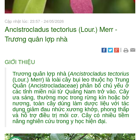
Cập nhật lúc: 23:57 - 24/05/2026
Ancistrocladus tectorius (Lour.) Merr -
Trương quân lợp nhà
|
GIỚI THIỆU
Trương quân lợp nhà (
Ancistrocladus tectorius
(Lour.) Merr) là loài cây bụi leo thuộc họ Trung
Quân (Ancistrocladaceae) phân bố chủ yếu ở
các tỉnh miền núi từ Quảng Nam trở vào. Cây
ưa sáng, thường mọc trong rừng kín hoặc bờ
nương, toàn cây dùng làm dược liệu với tác
dụng giảm đau nhức xương khớp, phong thấp
và hỗ trợ điều trị mỏi cơ. Cây có nhiều tiềm
năng nghiên cứu trong y học hiện đại.