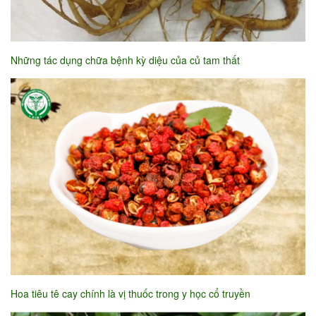
Những tác dụng chữa bệnh kỳ diệu của củ tam thất
Hoa tiêu tê cay chính là vị thuốc trong y học cổ truyền