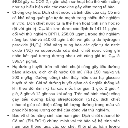
iNOS gây ra COX-2, ngăn chặn sự hoạt hóa thể viêm cũng
như sự biểu hiện của các cytokine gây viêm trong tế bào.
Chống oxy hóa: Dịch chiết nước và tinh dầu của cây Cỏ mủ
có khả năng quét gốc tự do mạnh trong nhiều thử nghiệm
in vitro. Dịch chiết nước từ lá thể hiện hoạt tính sinh học rõ
rệt với giá trị IC₅₀ lần lượt được xác định là 141,11 µg/mL
đối với thử nghiệm DPPH, 258,08 µg/mL trong thử nghiệm
năng lực khử và 510,03 µg/mL đối với gốc tự do hydrogen
peroxide (H₂O₂). Khả năng trung hòa các gốc tự do nitric
oxide (NO) và superoxide của dịch chiết nước cũng ghi
nhận kết quả tương đương nhau với cùng giá trị IC₅₀ là
596,94 µg/mL.
Hạ đường huyết: trên mô hình chuột cống gây tiểu đường
bằng alloxan, dịch chiết nước Cỏ mủ (liều 150 mg/kg và
300 mg/kg, đường uống) cho thấy hiệu quả hạ glucose
huyết rõ rệt. Chỉ số đường huyết giảm có ý nghĩa thống kê
khi theo dõi định kỳ tại các mốc thời gian 1 giờ, 2 giờ, 4
giờ, 8 giờ và 12 giờ sau khi uống. Trên mô hình chuột cống
gây tiểu đường bằng streptozotocin (STZ), dịch chiết
ethanol giúp cải thiện đáng kể lượng đường trong máu và
phục hồi trọng lượng cơ thể của động vật thử nghiệm.
Bảo vệ chức năng sinh sản nam giới: Dịch chiết ethanol từ
Cỏ mủ (EH-EtOH) chứng minh vai trò bảo vệ hệ sinh sản
nam giới thông qua các cơ chế: Khôi phục hàm lượng