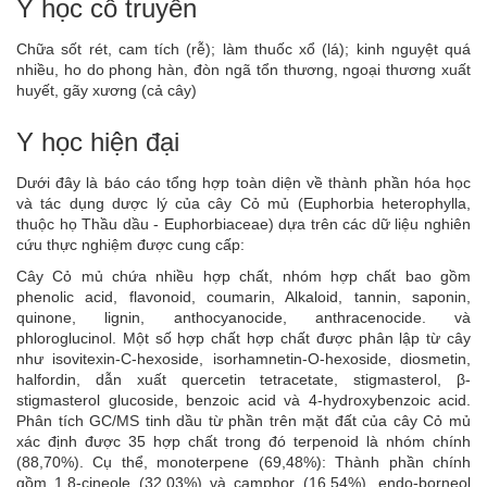
Y học cổ truyền
Chữa sốt rét, cam tích (rễ); làm thuốc xổ (lá); kinh nguyệt quá
nhiều, ho do phong hàn, đòn ngã tổn thương, ngoại thương xuất
huyết, gãy xương (cả cây)
Y học hiện đại
Dưới đây là báo cáo tổng hợp toàn diện về thành phần hóa học
và tác dụng dược lý của cây Cỏ mủ (Euphorbia heterophylla,
thuộc họ Thầu dầu - Euphorbiaceae) dựa trên các dữ liệu nghiên
cứu thực nghiệm được cung cấp:
Cây Cỏ mủ chứa nhiều hợp chất, nhóm hợp chất bao gồm
phenolic acid, flavonoid, coumarin, Alkaloid, tannin, saponin,
quinone, lignin, anthocyanocide, anthracenocide. và
phloroglucinol. Một số hợp chất hợp chất được phân lập từ cây
như isovitexin-C-hexoside, isorhamnetin-O-hexoside, diosmetin,
halfordin, dẫn xuất quercetin tetracetate, stigmasterol, β-
stigmasterol glucoside, benzoic acid và 4-hydroxybenzoic acid.
Phân tích GC/MS tinh dầu từ phần trên mặt đất của cây Cỏ mủ
xác định được 35 hợp chất trong đó terpenoid là nhóm chính
(88,70%). Cụ thể, monoterpene (69,48%): Thành phần chính
gồm 1,8-cineole (32,03%) và camphor (16,54%), endo-borneol