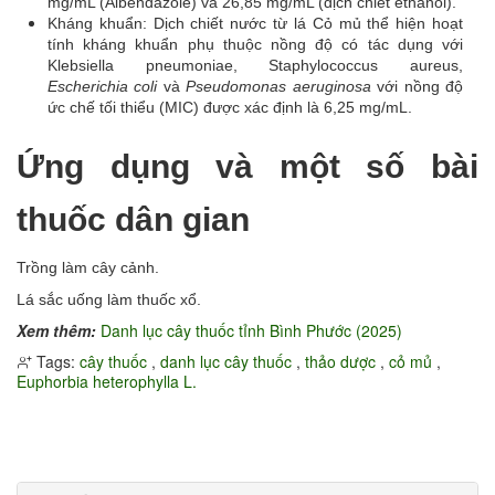
mg/mL (Albendazole) và 26,85 mg/mL (dịch chiết ethanol).
Kháng khuẩn: Dịch chiết nước từ lá Cỏ mủ thể hiện hoạt
tính kháng khuẩn phụ thuộc nồng độ có tác dụng với
Klebsiella pneumoniae, Staphylococcus aureus,
Escherichia coli
và
Pseudomonas aeruginosa
với nồng độ
ức chế tối thiểu (MIC) được xác định là 6,25 mg/mL.
Ứng dụng và một số bài
thuốc dân gian
Trồng làm cây cảnh.
Lá sắc uống làm thuốc xổ.
Xem thêm:
Danh lục cây thuốc tỉnh Bình Phước (2025)
Tags:
cây thuốc
,
danh lục cây thuốc
,
thảo dược
,
cỏ mủ
,
Euphorbia heterophylla L.