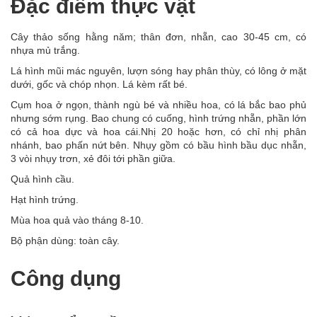
Đặc điểm thực vật
Cây thảo sống hằng năm; thân đơn, nhẵn, cao 30-45 cm, có
nhựa mủ trắng.
Lá hình mũi mác nguyên, lượn sóng hay phân thùy, có lông ở mặt
dưới, gốc và chóp nhọn. Lá kèm rất bé.
Cụm hoa ở ngọn, thành ngù bé và nhiều hoa, có lá bắc bao phủ
nhưng sớm rụng. Bao chung có cuống, hình trứng nhẵn, phần lớn
có cả hoa dực và hoa cái.Nhị 20 hoặc hơn, có chỉ nhị phân
nhánh, bao phấn nứt bên. Nhụy gồm có bầu hình bầu dục nhẵn,
3 vòi nhụy trơn, xẻ đôi tới phần giữa.
Quả hình cầu.
Hạt hình trứng.
Mùa hoa quả vào tháng 8-10.
Bộ phận dùng: toàn cây.
Công dụng