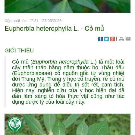
Cập nhật lúc: 17:51 - 27/05/2026
Euphorbia heterophylla L. - Cỏ mủ
|
GIỚI THIỆU
Cỏ mủ (
Euphorbia heterophylla
L.) là một loài
cây thân thảo hằng năm thuộc họ Thầu dầu
(Euphorbiaceae) có nguồn gốc từ vùng nhiệt
đới Trung Mỹ. Trong y học cổ truyền, rễ cỏ mủ
được ứng dụng để điều trị sốt rét, cam tích.
Hiện nay, nghiên cứu của y học hiện đại đã
dần làm sáng tỏ hóa thực vật cũng như tác
dụng dược lý của loài cây này.