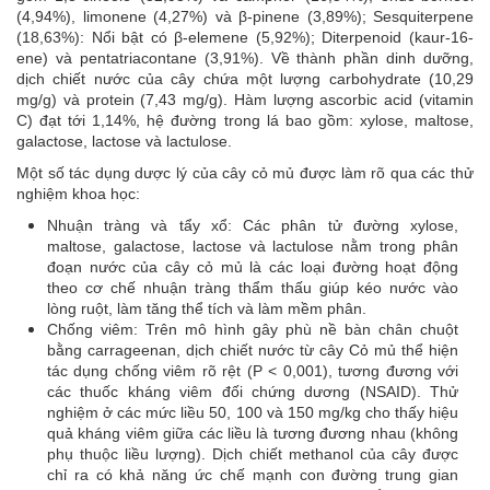
(4,94%), limonene (4,27%) và β-pinene (3,89%); Sesquiterpene
(18,63%): Nổi bật có β-elemene (5,92%); Diterpenoid (kaur-16-
ene) và pentatriacontane (3,91%). Về thành phần dinh dưỡng,
dịch chiết nước của cây chứa một lượng carbohydrate (10,29
mg/g) và protein (7,43 mg/g). Hàm lượng ascorbic acid (vitamin
C) đạt tới 1,14%, hệ đường trong lá bao gồm: xylose, maltose,
galactose, lactose và lactulose.
Một số tác dụng dược lý của cây cỏ mủ được làm rõ qua các thử
nghiệm khoa học:
Nhuận tràng và tẩy xổ: Các phân tử đường xylose,
maltose, galactose, lactose và lactulose nằm trong phân
đoạn nước của cây cỏ mủ là các loại đường hoạt động
theo cơ chế nhuận tràng thẩm thấu giúp kéo nước vào
lòng ruột, làm tăng thể tích và làm mềm phân.
Chống viêm: Trên mô hình gây phù nề bàn chân chuột
bằng carrageenan, dịch chiết nước từ cây Cỏ mủ thể hiện
tác dụng chống viêm rõ rệt (P < 0,001), tương đương với
các thuốc kháng viêm đối chứng dương (NSAID). Thử
nghiệm ở các mức liều 50, 100 và 150 mg/kg cho thấy hiệu
quả kháng viêm giữa các liều là tương đương nhau (không
phụ thuộc liều lượng). Dịch chiết methanol của cây được
chỉ ra có khả năng ức chế mạnh con đường trung gian