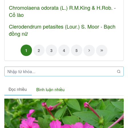
Chromolaena odorata (L.) R.M.King & H.Rob. -
Cỏ lào
Clerodendrum petasites (Lour.) S. Moor - Bạch
đồng nữ
1
2
3
4
5
Đọc nhiều
Bình luận nhiều