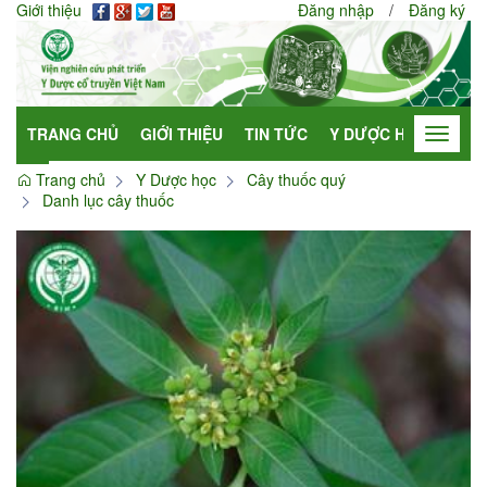
Giới thiệu
Đăng nhập
/
Đăng ký
TRANG CHỦ
GIỚI THIỆU
TIN TỨC
Y DƯỢC HỌC
HỢP
Toggle
navigat
Trang chủ
Y Dược học
Cây thuốc quý
Danh lục cây thuốc