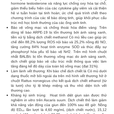
hormone testosterone và năng lực chống oxy hóa tại chỗ;
giảm thiểu biểu hiện của các cytokine gây viêm và cải thiện
hệ vi tuần hoàn tại tinh hoàn; ức chế quá trình chết theo
chương trình của các tế bào dòng tinh, giúp khôi phục cấu
trúc mô học bình thường của các ống sinh tinh.
Bảo vệ võng mạc và chống thoái hóa điểm vàng: Trên
dòng tế bào ARPE-19 bị tổn thương bởi ánh sáng xanh,
tiền xử lý bằng dịch chiết methanol Cỏ mủ liều cao giúp ức
chế đến 88,2% lượng ROS nội bào và 25,2% nồng độ NO,
tăng cường 84% hoạt tính enzyme SOD và thúc đẩy sự
phosphoryl hóa yếu tố bảo vệ Nrf2. Trên mô hình chuột
nhắt BALB/c bị tổn thương võng mạc do ánh sáng xanh,
dịch chiết giúp bảo vệ cấu trúc mắt thông qua việc làm
tăng đáng kể độ dày của toàn bộ võng mạc (đạt 31%).
Làm lành vết thương: Khi bào chế dịch chiết lá Cỏ mủ dưới
dạng thuốc mỡ bôi ngoài da trên mô hình vết thương hở ở
chuột Rattus norvegicus cho kết quả dịch chiết ethanol (từ
lá tươi) cho tỷ lệ khép miệng và thu nhỏ diện tích vết
thương cao.
Kháng ký sinh trùng: Hoạt tính diệt giun sán được thử
nghiệm i
n vitro
trên Ascaris suum. Dịch chiết thô làm giảm
khả năng vận động của giun đến 100% sau 48 giờ. Nồng
độ ED₅₀ lần lượt là 4,60 mg/mL (dịch chiết nước), 15,12