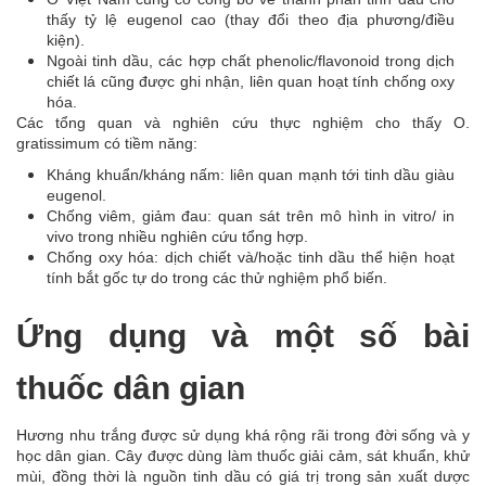
thấy tỷ lệ eugenol cao (thay đổi theo địa phương/điều
kiện).
Ngoài tinh dầu, các hợp chất phenolic/flavonoid trong dịch
chiết lá cũng được ghi nhận, liên quan hoạt tính chống oxy
hóa.
Các tổng quan và nghiên cứu thực nghiệm cho thấy O.
gratissimum có tiềm năng:
Kháng khuẩn/kháng nấm: liên quan mạnh tới tinh dầu giàu
eugenol.
Chống viêm, giảm đau: quan sát trên mô hình in vitro/ in
vivo trong nhiều nghiên cứu tổng hợp.
Chống oxy hóa: dịch chiết và/hoặc tinh dầu thể hiện hoạt
tính bắt gốc tự do trong các thử nghiệm phổ biến.
Ứng dụng và một số bài
thuốc dân gian
Hương nhu trắng được sử dụng khá rộng rãi trong đời sống và y
học dân gian. Cây được dùng làm thuốc giải cảm, sát khuẩn, khử
mùi, đồng thời là nguồn tinh dầu có giá trị trong sản xuất dược