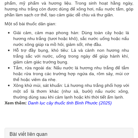
phẩm, mỹ phẩm và hương liệu. Trong sinh hoạt hằng ngày,
hương nhu trắng còn được dùng để xông hơi, nấu nước tắm, góp
phần làm sạch cơ thể, tạo cảm giác dễ chịu và thư giãn.
Một số bài thuốc dân gian:
Giải cảm, cảm mạo phong hàn: Dùng toàn cây hoặc lá
hương nhu trắng (tươi hoặc khô), sắc nước uống hoặc nấu
nước xông giúp ra mồ hôi, giảm sốt, nhẹ đầu.
Hỗ trợ đầy bụng, khó tiêu: Lá và cành non hương nhu
trắng sắc với nước, uống trong ngày để giúp hành khí,
giảm cảm giác trướng bụng.
Tắm, rửa ngoài da: Nấu nước lá hương nhu trắng để tắm
hoặc rửa trong các trường hợp ngứa da, rôm sảy, mùi cơ
thể hoặc viêm da nhẹ.
Xông khử mùi, sát khuẩn: Lá hương nhu trắng phối hợp với
một số lá thơm khác (như sả, bưởi) nấu nước xông,
thường dùng sau khi cảm lạnh hoặc khi thời tiết ẩm lạnh.
Xem thêm:
Danh lục cây thuốc tỉnh Bình Phước (2025)
Bài viết liên quan