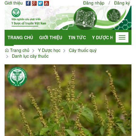
Giới thiệu
Đăng nhập
/
Đăng ký
TRANG CHỦ
GIỚI THIỆU
TIN TỨC
Y DƯỢC HỌC
HỢP
Toggle
navigat
Trang chủ
Y Dược học
Cây thuốc quý
Danh lục cây thuốc