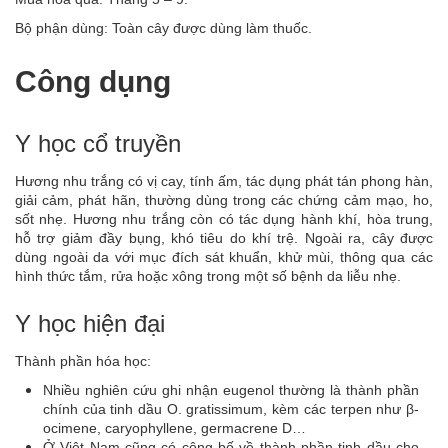
Bộ phận dùng: Toàn cây được dùng làm thuốc.
Công dụng
Y học cổ truyền
Hương nhu trắng có vị cay, tính ấm, tác dụng phát tán phong hàn,
giải cảm, phát hãn, thường dùng trong các chứng cảm mạo, ho,
sốt nhẹ. Hương nhu trắng còn có tác dụng hành khí, hòa trung,
hỗ trợ giảm đầy bụng, khó tiêu do khí trệ. Ngoài ra, cây được
dùng ngoài da với mục đích sát khuẩn, khử mùi, thông qua các
hình thức tắm, rửa hoặc xông trong một số bệnh da liễu nhẹ.
Y học hiện đại
Thành phần hóa học:
Nhiều nghiên cứu ghi nhận eugenol thường là thành phần
chính của tinh dầu O. gratissimum, kèm các terpen như β-
ocimene, caryophyllene, germacrene D…
Ở Việt Nam cũng có công bố về thành phần tinh dầu cho