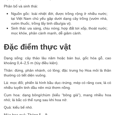
Phân bố và sinh thái:
Nguồn gốc: loài nhiệt đới, được trồng rộng ở nhiều nước;
tại Việt Nam chủ yếu gặp dưới dạng cây trồng (vườn nhà,
vườn thuốc, trồng lấy tinh dầu/gia vị).
Sinh thái: ưa sáng, chịu nóng; hợp đất tơi xốp, thoát nước;
mọc khỏe, phân cành mạnh, dễ giâm cành.
Đặc điểm thực vật
Dạng sống: cây thảo lâu năm hoặc bán bụi, gốc hóa gỗ, cao
khoảng 0,4–2,5 m (tùy điều kiện).
Thân: đứng, phân nhánh, có lông; đặc trưng họ Hoa môi là thân
thường có tiết diện vuông.
Lá: mọc đối; phiến lá hình bầu dục–trứng, mép có răng cưa; lá có
nhiều tuyến tinh dầu nên mùi thơm nồng.
Cụm hoa: dạng bông/chùm (kiểu “bông giả”), mang nhiều hoa
nhỏ; lá bắc có thể rụng sau khi hoa nở.
Quả: kiểu bế nhỏ.
Mùa hoa quả: Tháng 5 – 9.