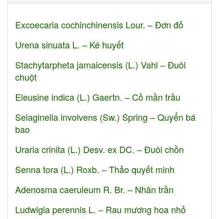
Excoecaria cochinchinensis Lour. – Đơn đỏ
Urena sinuata L. – Ké huyết
Stachytarpheta jamaicensis (L.) Vahl – Đuôi
chuột
Eleusine indica (L.) Gaertn. – Cỏ mần trầu
Selaginella involvens (Sw.) Spring – Quyển bá
bao
Uraria crinita (L.) Desv. ex DC. – Đuôi chồn
Senna tora (L.) Roxb. – Thảo quyết minh
Adenosma caeruleum R. Br. – Nhân trần
Ludwigia perennis L. – Rau mương hoa nhỏ