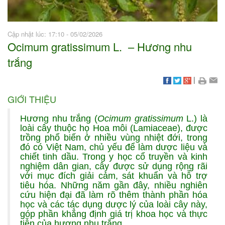
Cập nhật lúc: 17:10 - 05/02/2026
Ocimum gratissimum L. – Hương nhu
trắng
|
GIỚI THIỆU
Hương nhu trắng (
Ocimum gratissimum
L.) là
loài cây thuộc họ Hoa môi (Lamiaceae), được
trồng phổ biến ở nhiều vùng nhiệt đới, trong
đó có Việt Nam, chủ yếu để làm dược liệu và
chiết tinh dầu. Trong y học cổ truyền và kinh
nghiệm dân gian, cây được sử dụng rộng rãi
với mục đích giải cảm, sát khuẩn và hỗ trợ
tiêu hóa. Những năm gần đây, nhiều nghiên
cứu hiện đại đã làm rõ thêm thành phần hóa
học và các tác dụng dược lý của loài cây này,
góp phần khẳng định giá trị khoa học và thực
tiễn của hương nhu trắng.