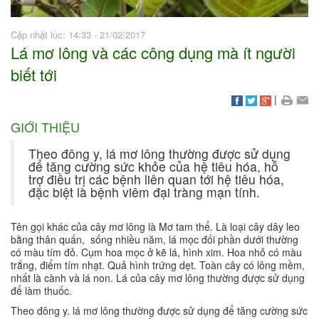
Cập nhật lúc: 14:33 - 21/02/2017
Lá mơ lông và các công dụng mà ít người
biết tới
|
GIỚI THIỆU
Theo đông y, lá mơ lông thường được sử dụng
để tăng cường sức khỏe của hệ tiêu hóa, hỗ
trợ điều trị các bệnh liên quan tới hệ tiêu hóa,
đặc biệt là bệnh viêm đại tràng mạn tính.
Tên gọi khác của cây mơ lông là Mơ tam thể. Là loại cây dây leo
bằng thân quấn, sống nhiều năm, lá mọc đối phần dưới thường
có màu tím đỏ. Cụm hoa mọc ở kẽ lá, hình xim. Hoa nhỏ có màu
trắng, điểm tím nhạt. Quả hình trứng dẹt. Toàn cây có lông mềm,
nhất là cành và lá non. Lá của cây mơ lông thường được sử dụng
để làm thuốc.
Theo đông y. lá mơ lông thường được sử dụng để tăng cường sức