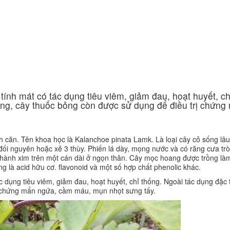
Ứng dụng KHCN
CN chăm sóc da
ng
Công nghệ giảm béo
tính mát có tác dụng tiêu viêm, giảm đau, hoạt huyết, ch
bỏng, cây thuốc bỏng còn được sử dụng để điều trị chứng
nh căn. Tên khoa học là Kalanchoe pinata Lamk. Là loại cây cỏ sống lâ
ối nguyên hoặc xẻ 3 thùy. Phiến lá dày, mọng nước và có răng cưa tr
hành xim trên một cán dài ở ngọn thân. Cây mọc hoang được trồng là
 là acid hữu cơ. flavonoid và một số hợp chất phenolic khác.
c dụng tiêu viêm, giảm đau, hoạt huyết, chỉ thống. Ngoài tác dụng đặc 
rị chứng mẩn ngứa, cầm máu, mụn nhọt sưng tấy.