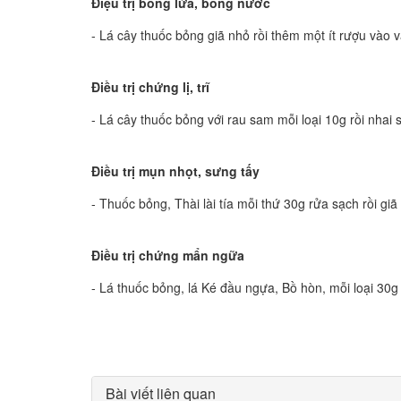
Điệu trị bỏng lửa, bỏng nước
- Lá cây thuốc bỏng giã nhỏ rồi thêm một ít rượu vào v
Điều trị chứng lị, trĩ
- Lá cây thuốc bỏng với rau sam mỗi loại 10g rồi nhai
Điều trị mụn nhọt, sưng tấy
- Thuốc bỏng, Thài lài tía mỗi thứ 30g rửa sạch rồi gi
Điều trị chứng mẩn ngữa
- Lá thuốc bỏng, lá Ké đầu ngựa, Bồ hòn, mỗi loại 3
Bài viết liên quan