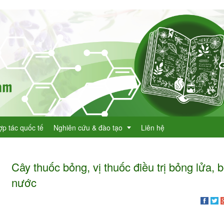
ợp tác quốc tế
Nghiên cứu & đào tạo
Liên hệ
Cây thuốc bỏng, vị thuốc điều trị bỏng lửa, 
Dự án KHCN
nước
h lục cây thuốc
Đề tài nghiên cứu
dược
h lục cây thuốc Việt Nam
Đào tạo