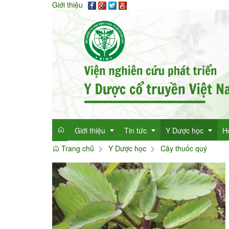
Giới thiệu
Giới thiệu
Tin tức
Y Dược học
H
Trang chủ
Y Dược học
Cây thuốc quý
Giới thiệu
Tin tức tổng hợp
Thông tin y học
Mục đích
Tin tức trong ngành
Cây thuốc quý
Dan
Chức năng nhiệm vụ
Làm đẹp với thảo 
Dan