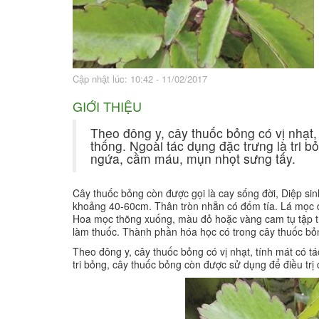
Bài thuốc hay
Sức khỏe ngàn và
Cập nhật lúc: 10:42 - 11/02/2017
GIỚI THIỆU
Theo đông y, cây thuốc bỏng có vị nhạt, 
thống. Ngoài tác dụng đặc trưng là tri 
ngứa, cầm máu, mụn nhọt sưng tấy.
Cây thuốc bỏng còn được gọi là cay sống đời, Diệp si
khoảng 40-60cm. Thân tròn nhẵn có đốm tía. Lá mọc đ
Hoa mọc thõng xuống, màu đỏ hoặc vàng cam tụ tập t
làm thuốc. Thành phần hóa học có trong cây thuốc bỏng
Theo đông y, cây thuốc bỏng có vị nhạt, tính mát có tá
tri bỏng, cây thuốc bỏng còn được sử dụng để điều t