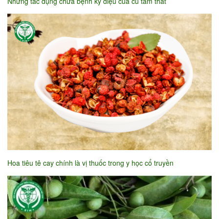
Những tác dụng chữa bệnh kỳ diệu của củ tam thất
Hoa tiêu tê cay chính là vị thuốc trong y học cổ truyền