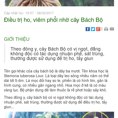
Cập nhật lúc: 15:57 - 08/02/2017
Điều trị ho, viêm phổi nhờ cây Bách Bộ
|
GIỚI THIỆU
Theo đông y, cây Bách Bộ có vị ngọt, đắng
không độc có tác dụng nhuận phế, sát trùng,
thường được sử dụng để trị ho, tẩy giun
Tên gọi khác của cây bách bộ là dây ba mươi. Tên khoa học là
Stemona tuberosa Lour. Là loại dây leo sống nhiều năm có thể
dài tới 5-6m. Lá mọc đối hay so le, phiến lá có hình tim, gân lá
hình cung, có nhiều gân ngang nhỏ. Hoa mọc ở kẽ lá có màu
vàng lục. Bộ phận dùng để làm thuốc là rễ phơi hoặc sấy khô.
Theo đông y, cây bách bộ có vị ngọt không độc có tác dụng
nhuận phế, sát trùng, thường được sử dụng để điều trị ho, tẩy
giun...