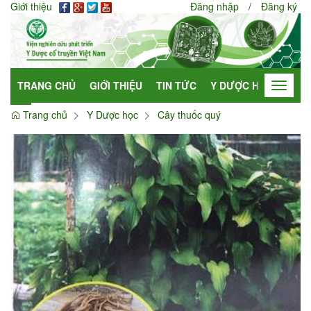
Giới thiệu
Đăng nhập
/
Đăng ký
TRANG CHỦ
GIỚI THIỆU
TIN TỨC
Y DƯỢC HỌC
HỢP
Toggle
navigat
Trang chủ
Y Dược học
Cây thuốc quý