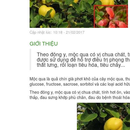
Bài thuốc hay
Sức khỏe ngàn và
Cập nhật lúc: 10:18 - 21/02/2017
GIỚI THIỆU
Theo đông y, mộc qua có vị chua chát, t
được sử dụng để hỗ trợ điều trị phong 
thắt lưng, rối loạn tiêu hóa, tiêu chẩy...
Mộc qua là quả chín già phơi khô của cây mộc qua, 
glucose, fructose, sacrose, sorbitol và các loại acid hữu
Theo đông y, mộc qua có vị chua chát, tính hơi ôn, và
thấp, đau sưng khớp phù chân, đau do bệnh thoái hóa cộ