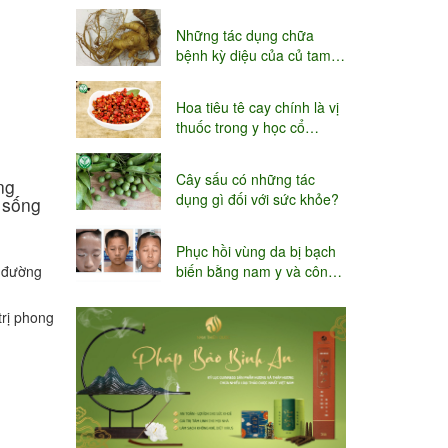
niệu
Những tác dụng chữa
bệnh kỳ diệu của củ tam
thất
Hoa tiêu tê cay chính là vị
thuốc trong y học cổ
truyền
Cây sấu có những tác
ng
dụng gì đối với sức khỏe?
 sống
Phục hồi vùng da bị bạch
biến bằng nam y và công
a đường
nghệ Thụy sĩ
trị phong