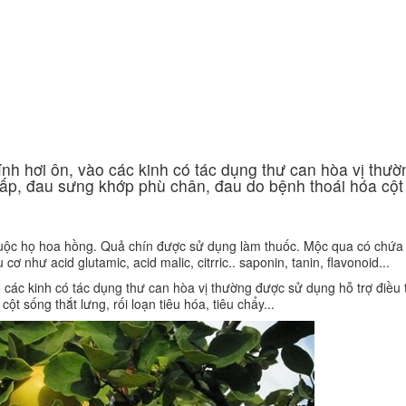
Ứng dụng KHCN
CN chăm sóc da
ng
Công nghệ giảm béo
ính hơi ôn, vào các kinh có tác dụng thư can hòa vị thườ
thấp, đau sưng khớp phù chân, đau do bệnh thoái hóa cột
thuộc họ hoa hồng. Quả chín được sử dụng làm thuốc. Mộc qua có chứ
 cơ như acid glutamic, acid malic, citrric.. saponin, tanin, flavonoid...
o các kinh có tác dụng thư can hòa vị thường được sử dụng hỗ trợ điều 
t sống thắt lưng, rối loạn tiêu hóa, tiêu chẩy...