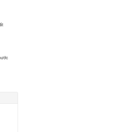
ắt
nước