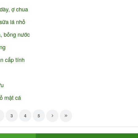
 dày, ợ chua
sữa lá nhỏ
ửa, bỏng nước
ăng
an cấp tính
ựu
cỏ mật cá
3
4
5