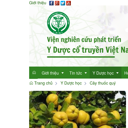
Giới thiệu
Giới thiệu
Tin tức
Y Dược học
H
Trang chủ
Y Dược học
Cây thuốc quý
Giới thiệu
Tin tức tổng hợp
Thông tin y học
Mục đích
Tin tức trong ngành
Cây thuốc quý
Dan
Chức năng nhiệm vụ
Làm đẹp với thảo 
Dan