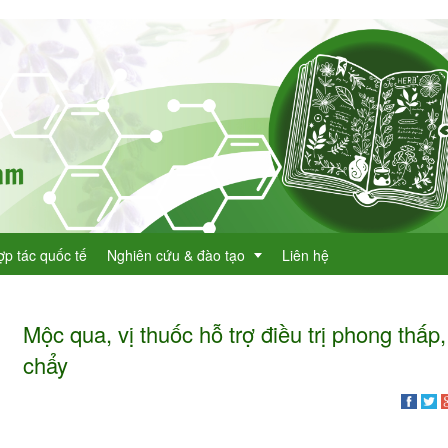
ợp tác quốc tế
Nghiên cứu & đào tạo
Liên hệ
Mộc qua, vị thuốc hỗ trợ điều trị phong thấp,
Dự án KHCN
chẩy
h lục cây thuốc
Đề tài nghiên cứu
dược
h lục cây thuốc Việt Nam
Đào tạo