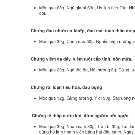
Mộc qua 63g, Ngũ gia bì 63g, Uy linh tiên 20g. N
đổi.
Chứng đau nhức cơ khớp, đau mỏi toàn thân do 
Mộc qua 30g, Cành dâu 50g. Nghiền vụn những vị 
Chứng viêm dạ dầy, viêm ruột cấp tính, nôn mửa.
Mộc qua 20g, Ngô thù 8g, Hồi hương 8g, Gừng tươ
Chứng rối loạn tiêu hóa, đau bụng
Mộc qua 12g, Gừng tươi 9g, Ý dĩ 30g. Sắc uống n
Chứng tê thấp cước khí, đờm ngược tức ngực.
Mộc qua 30g, Nhân sâm 30g, Trần bì 30g, Tân lan
dùng hồ làm thanh viên bằng hạt đậu xanh. Ngày 