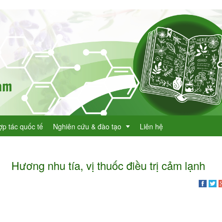
ợp tác quốc tế
Nghiên cứu & đào tạo
Liên hệ
Hương nhu tía, vị thuốc điều trị cảm lạnh
Dự án KHCN
h lục cây thuốc
Đề tài nghiên cứu
dược
h lục cây thuốc Việt Nam
Đào tạo