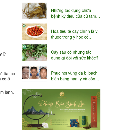
niệu
Những tác dụng chữa
bệnh kỳ diệu của củ tam
thất
Hoa tiêu tê cay chính là vị
thuốc trong y học cổ
truyền
Cây sấu có những tác
 sử
dụng gì đối với sức khỏe?
Phục hồi vùng da bị bạch
 tía, có
biến bằng nam y và công
m co ở
nghệ Thụy sĩ
ảm lạnh,