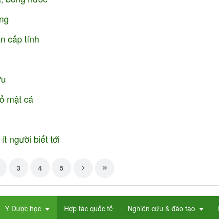
ăng
an cấp tính
ựu
cỏ mật cá
 người biết tới
3
4
5
Y Dược học
Hợp tác quốc tế
Nghiên cứu & đào tạo