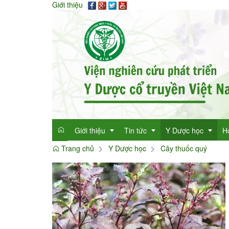
Giới thiệu
Giới thiệu
Tin tức
Y Dược học
H
Trang chủ
Y Dược học
Cây thuốc quý
Giới thiệu
Tin tức tổng hợp
Thông tin y học
Mục đích
Tin tức trong ngành
Cây thuốc quý
Dan
Chức năng nhiệm vụ
Làm đẹp với thảo 
Dan