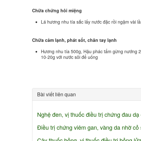
Chữa chứng hôi miệng
Lá hương nhu tía sắc lấy nước đặc rồi ngậm vài l
Chữa cảm lạnh, phát sốt, chân tay lạnh
Hương nhu tía 500g, Hậu phác tẩm gừng nướng 200
10-20g với nước sôi để uống
Bài viết liên quan
Nghệ đen, vị thuốc điều trị chứng đau dạ
Điều trị chứng viêm gan, vàng da nhờ cỏ 
Cây thuốc bỏng, vị thuốc điều trị bỏng l