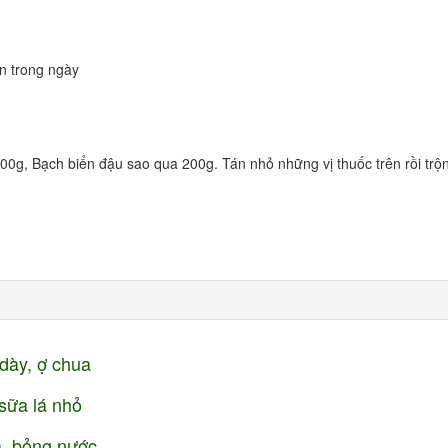
ần trong ngày
g, Bạch biển đậu sao qua 200g. Tán nhỏ những vị thuốc trên rồi trộ
 dày, ợ chua
sữa lá nhỏ
ửa, bỏng nước