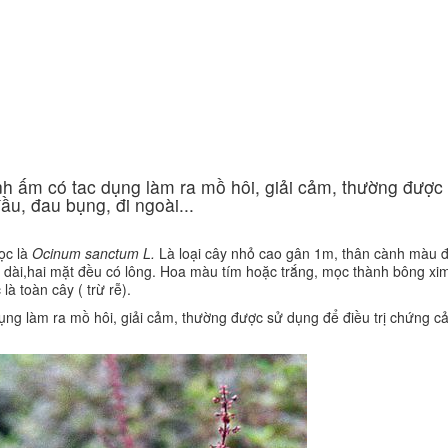
Ứng dụng KHCN
CN chăm sóc da
ng
Công nghệ giảm béo
ính ấm có tac dụng làm ra mồ hôi, giải cảm, thường được
ầu, đau bụng, đi ngoài...
ọc là
Ocinum sanctum L.
Là loại cây nhỏ cao gân 1m, thân cành màu đỏ
 dài,hai mặt đều có lông. Hoa màu tím hoặc trắng, mọc thành bông xi
à toàn cây ( trừ rễ).
dụng làm ra mồ hôi, giải cảm, thường được sử dụng để điều trị chứng c