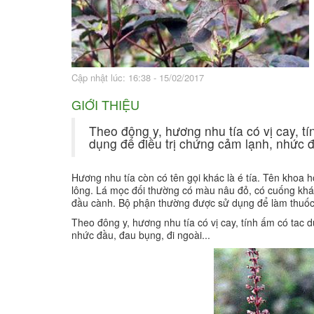
Bài thuốc hay
Sức khỏe ngàn và
Cập nhật lúc: 16:38 - 15/02/2017
GIỚI THIỆU
Theo đông y, hương nhu tía có vị cay, t
dụng để điều trị chứng cảm lạnh, nhức đ
Hương nhu tía còn có tên gọi khác là é tía. Tên khoa h
lông. Lá mọc đối thường có màu nâu đỏ, có cuống khá
đầu cành. Bộ phận thường được sử dụng để làm thuốc l
Theo đông y, hương nhu tía có vị cay, tính ấm có tac 
nhức đầu, đau bụng, đi ngoài...