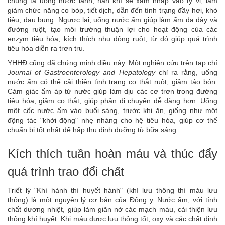
chúng ta uống nước lạnh, hàn khí sẽ xâm nhập vào tỳ vị, làm
giảm chức năng co bóp, tiết dịch, dẫn đến tình trạng đầy hơi, khó
tiêu, đau bụng. Ngược lại, uống nước ấm giúp làm ấm dạ dày và
đường ruột, tạo môi trường thuận lợi cho hoạt động của các
enzym tiêu hóa, kích thích nhu động ruột, từ đó giúp quá trình
tiêu hóa diễn ra trơn tru.
YHHĐ cũng đã chứng minh điều này. Một nghiên cứu trên tạp chí
Journal of Gastroenterology and Hepatology
chỉ ra rằng, uống
nước ấm có thể cải thiện tình trạng co thắt ruột, giảm táo bón.
Cảm giác ấm áp từ nước giúp làm dịu các cơ trơn trong đường
tiêu hóa, giảm co thắt, giúp phân di chuyển dễ dàng hơn. Uống
một cốc nước ấm vào buổi sáng, trước khi ăn, giống như một
động tác "khởi động" nhẹ nhàng cho hệ tiêu hóa, giúp cơ thể
chuẩn bị tốt nhất để hấp thu dinh dưỡng từ bữa sáng.
Kích thích tuần hoàn máu và thúc đẩy
quá trình trao đổi chất
Triết lý "Khí hành thì huyết hành" (khí lưu thông thì máu lưu
thông) là một nguyên lý cơ bản của Đông y. Nước ấm, với tính
chất dương nhiệt, giúp làm giãn nở các mạch máu, cải thiện lưu
thông khí huyết. Khi máu được lưu thông tốt, oxy và các chất dinh