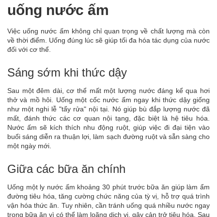
uống nước ấm
Việc uống nước ấm không chỉ quan trọng về chất lượng mà còn
về thời điểm. Uống đúng lúc sẽ giúp tối đa hóa tác dụng của nước
đối với cơ thể.
Sáng sớm khi thức dậy
Sau một đêm dài, cơ thể mất một lượng nước đáng kể qua hơi
thở và mồ hôi. Uống một cốc nước ấm ngay khi thức dậy giống
như một nghi lễ "tẩy rửa" nội tại. Nó giúp bù đắp lượng nước đã
mất, đánh thức các cơ quan nội tạng, đặc biệt là hệ tiêu hóa.
Nước ấm sẽ kích thích nhu động ruột, giúp việc đi đại tiện vào
buổi sáng diễn ra thuận lợi, làm sạch đường ruột và sẵn sàng cho
một ngày mới.
Giữa các bữa ăn chính
Uống một ly nước ấm khoảng 30 phút trước bữa ăn giúp làm ẩm
đường tiêu hóa, tăng cường chức năng của tỳ vị, hỗ trợ quá trình
vận hóa thức ăn. Tuy nhiên, cần tránh uống quá nhiều nước ngay
trong bữa ăn vì có thể làm loãng dịch vị, gây cản trở tiêu hóa. Sau