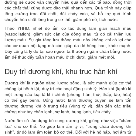
dưỡng sẽ được vận chuyển hiệu quả đến các tế bào, đồng thời
các chất thải cũng được đào thải nhanh hơn. Quá trình này giúp
tăng cường trao đổi chất, đốt cháy calo, và hỗ trợ quá trình
chuyển hóa chất lỏng trong cơ thể, giảm phù nề, tích nước.
Theo YHHĐ, nhiệt độ ấm có tác dụng làm giãn mạch máu
(vasodilation), giảm sức cản của dòng máu, từ đó cải thiện lưu
lượng máu. Sự gia tăng lưu thông máu này không chỉ có lợi cho
các cơ quan nội tạng mà còn giúp da dẻ hồng hào, khỏe mạnh.
Đây cũng là lý do tại sao người ta thường ngâm chân bằng nước
ấm để thúc đẩy tuần hoàn máu ở chi dưới, giảm mệt mỏi.
Duy trì dương khí, khu trục hàn khí
Dương khí là nguồn năng lượng sống, là sức mạnh giúp cơ thể
chống lại bệnh tật, duy trì các hoạt động sinh lý. Hàn khí (lạnh) là
một trong sáu loại tà khí chính (phong, hàn, thử, thấp, táo, hỏa)
có thể gây bệnh. Uống nước lạnh thường xuyên sẽ làm tổn
thương dương khí ở trung tiêu (vùng tỳ vị), dẫn đến các triệu
chứng như tay chân lạnh, sợ lạnh, bụng lạnh, tiêu chảy.
Nước ấm có tác dụng bổ sung dương khí, giống như việc "châm
lửa" cho cơ thể. Nó giúp làm ấm tỳ vị, "trung châu dương khí
sinh", từ đó làm ấm toàn bộ cơ thể. Đối với hệ hô hấp, hơi ấm từ