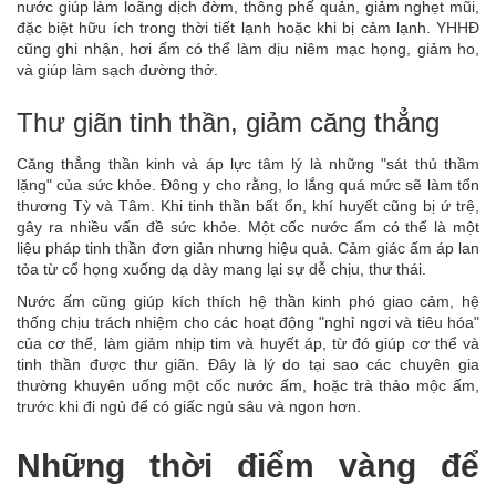
nước giúp làm loãng dịch đờm, thông phế quản, giảm nghẹt mũi,
đặc biệt hữu ích trong thời tiết lạnh hoặc khi bị cảm lạnh. YHHĐ
cũng ghi nhận, hơi ấm có thể làm dịu niêm mạc họng, giảm ho,
và giúp làm sạch đường thở.
Thư giãn tinh thần, giảm căng thẳng
Căng thẳng thần kinh và áp lực tâm lý là những "sát thủ thầm
lặng" của sức khỏe. Đông y cho rằng, lo lắng quá mức sẽ làm tổn
thương Tỳ và Tâm. Khi tinh thần bất ổn, khí huyết cũng bị ứ trệ,
gây ra nhiều vấn đề sức khỏe. Một cốc nước ấm có thể là một
liệu pháp tinh thần đơn giản nhưng hiệu quả. Cảm giác ấm áp lan
tỏa từ cổ họng xuống dạ dày mang lại sự dễ chịu, thư thái.
Nước ấm cũng giúp kích thích hệ thần kinh phó giao cảm, hệ
thống chịu trách nhiệm cho các hoạt động "nghỉ ngơi và tiêu hóa"
của cơ thể, làm giảm nhịp tim và huyết áp, từ đó giúp cơ thể và
tinh thần được thư giãn. Đây là lý do tại sao các chuyên gia
thường khuyên uống một cốc nước ấm, hoặc trà thảo mộc ấm,
trước khi đi ngủ để có giấc ngủ sâu và ngon hơn.
Những thời điểm vàng để