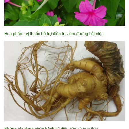
Hoa phấn - vị thuốc hỗ trợ điều trị viêm đường tiết niệu
Những tác dụng chữa bệnh kỳ diệu của củ tam thất