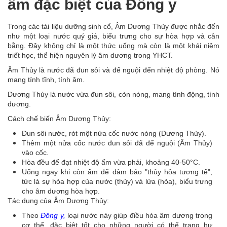
ấm đặc biệt của Đông y
Trong các tài liệu dưỡng sinh cổ, Âm Dương Thủy được nhắc đến
như một loại nước quý giá, biểu trưng cho sự hòa hợp và cân
bằng. Đây không chỉ là một thức uống mà còn là một khái niệm
triết học, thể hiện nguyên lý âm dương trong YHCT.
Âm Thủy là nước đã đun sôi và để nguội đến nhiệt độ phòng. Nó
mang tính tĩnh, tính âm.
Dương Thủy là nước vừa đun sôi, còn nóng, mang tính động, tính
dương.
Cách chế biến Âm Dương Thủy:
Đun sôi nước, rót một nửa cốc nước nóng (Dương Thủy).
Thêm một nửa cốc nước đun sôi đã để nguội (Âm Thủy)
vào cốc.
Hòa đều để đạt nhiệt độ ấm vừa phải, khoảng 40-50°C.
Uống ngay khi còn ấm để đảm bảo "thủy hỏa tương tế",
tức là sự hòa hợp của nước (thủy) và lửa (hỏa), biểu trưng
cho âm dương hòa hợp.
Tác dụng của Âm Dương Thủy:
Theo
Đông y,
loại nước này giúp điều hòa âm dương trong
cơ thể, đặc biệt tốt cho những người có thể trạng hư