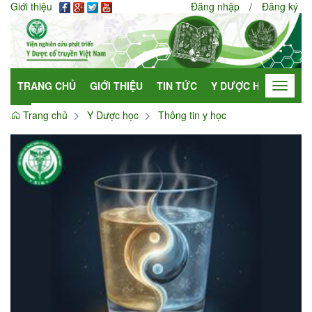
Giới thiệu
Đăng nhập
/
Đăng ký
TRANG CHỦ
GIỚI THIỆU
TIN TỨC
Y DƯỢC HỌC
HỢP
Toggle
navigat
Trang chủ
Y Dược học
Thông tin y học