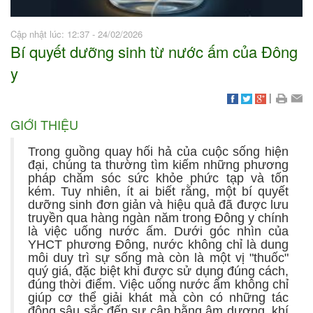
Cập nhật lúc: 12:37 - 24/02/2026
Bí quyết dưỡng sinh từ nước ấm của Đông
y
|
GIỚI THIỆU
Trong guồng quay hối hả của cuộc sống hiện
đại, chúng ta thường tìm kiếm những phương
pháp chăm sóc sức khỏe phức tạp và tốn
kém. Tuy nhiên, ít ai biết rằng, một bí quyết
dưỡng sinh đơn giản và hiệu quả đã được lưu
truyền qua hàng ngàn năm trong Đông y chính
là việc uống nước ấm. Dưới góc nhìn của
YHCT phương Đông, nước không chỉ là dung
môi duy trì sự sống mà còn là một vị "thuốc"
quý giá, đặc biệt khi được sử dụng đúng cách,
đúng thời điểm. Việc uống nước ấm không chỉ
giúp cơ thể giải khát mà còn có những tác
động sâu sắc đến sự cân bằng âm dương, khí