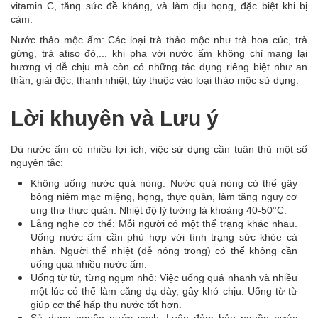
vitamin C, tăng sức đề kháng, và làm dịu họng, đặc biệt khi bị
cảm.
Nước thảo mộc ấm: Các loại trà thảo mộc như trà hoa cúc, trà
gừng, trà atiso đỏ,... khi pha với nước ấm không chỉ mang lại
hương vị dễ chịu mà còn có những tác dụng riêng biệt như an
thần, giải độc, thanh nhiệt, tùy thuộc vào loại thảo mộc sử dụng.
Lời khuyên và Lưu ý
Dù nước ấm có nhiều lợi ích, việc sử dụng cần tuân thủ một số
nguyên tắc:
Không uống nước quá nóng: Nước quá nóng có thể gây
bỏng niêm mạc miệng, họng, thực quản, làm tăng nguy cơ
ung thư thực quản. Nhiệt độ lý tưởng là khoảng 40-50°C.
Lắng nghe cơ thể: Mỗi người có một thể trạng khác nhau.
Uống nước ấm cần phù hợp với tình trạng sức khỏe cá
nhân. Người thể nhiệt (dễ nóng trong) có thể không cần
uống quá nhiều nước ấm.
Uống từ từ, từng ngụm nhỏ: Việc uống quá nhanh và nhiều
một lúc có thể làm căng dạ dày, gây khó chịu. Uống từ từ
giúp cơ thể hấp thu nước tốt hơn.